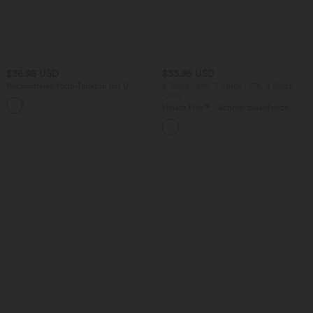
$36.95 USD
$33.95 USD
Rückenfreies Yoga-Tanktop mit U-
2 Stück -10%, 3 Stück -15%, 4 Stück
Ausschnitt, überkreuzten Trägern und
-20%
abgerundetem Saum
Halara Flex™ - Schmal zulaufende
Bürohose mit hohem Bund,
Seitentaschen und Waffelstoff