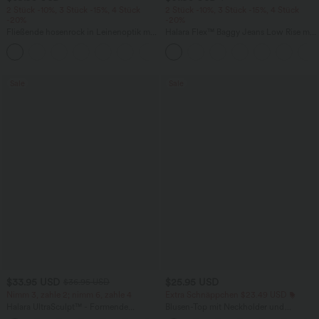
2 Stück -10%, 3 Stück -15%, 4 Stück
2 Stück -10%, 3 Stück -15%, 4 Stück
-20%
-20%
Fließende hosenrock in Leinenoptik mit
Halara Flex™ Baggy Jeans Low Rise mit
mittelhohem Bund, Seitentaschen und
Knopf und Reißverschluss, mehreren
+1
weitem Bein
Taschen, weitem Bein
Sale
Sale
$33.95 USD
$25.95 USD
$36.95 USD
Nimm 3, zahle 2; nimm 6, zahle 4
Extra Schnäppchen $23.49 USD
Halara UltraSculpt™ - Formende
Blusen-Top mit Neckholder und
Workout-Leggings mit hohem Bund,
Schlüssellochausschnitt, plissiert,