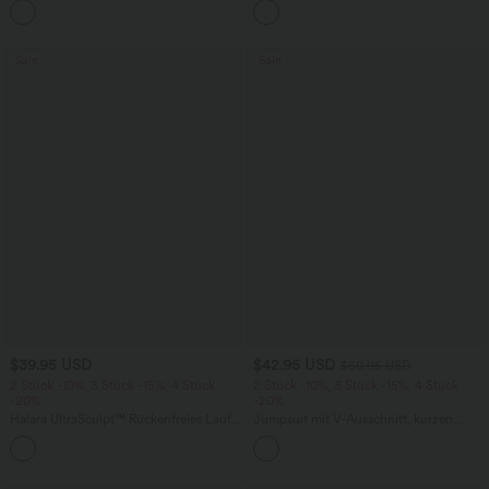
+17
Seitentaschen und Bauchkontrolle
ärmellos, abgerundeter Saum
Sale
Sale
$39.95 USD
$42.95 USD
$50.95 USD
2 Stück -10%, 3 Stück -15%, 4 Stück
2 Stück -10%, 3 Stück -15%, 4 Stück
-20%
-20%
Halara UltraSculpt™ Rückenfreies Lauf-
Jumpsuit mit V-Ausschnitt, kurzen
Tanktop mit U-Ausschnitt und
Ärmeln, plissierten Seitentaschen und
+11
überkreuztem, abgerundetem Saum
weitem Bein, fließendem Waffelmuster