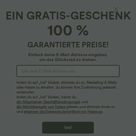
EIN GRATIS-GESCHENK
Rückenfreier Yoga-Sport-BH mit leichtem
100 %
Support, Neckholder und Zebra-Print
4.4
(
22
)
GARANTIERTE PREISE!
$20.95 USD
Einfach deine E-Mail-Adresse eingeben,
um das Glücksrad zu drehen.
Indem du auf „los!“ klicken, stimmen du zu, Marketing-E-Mails
über Halara zu erhalten. du können Ihre Zustimmung jederzeit
widerrufen.
Indem du auf „los!“ klicken, haben du
die Allgemeinen Geschäftsbedingungen
und
die Aktivitätsregeln von Halara
gelesen und stimmen ihnen zu
und
erkennen die Datenschutzrichtlinie von Halara an
.
los!