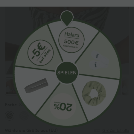
Farbe
Sage Zebra
Wähle die Größe aus
(EU)
Größentabelle