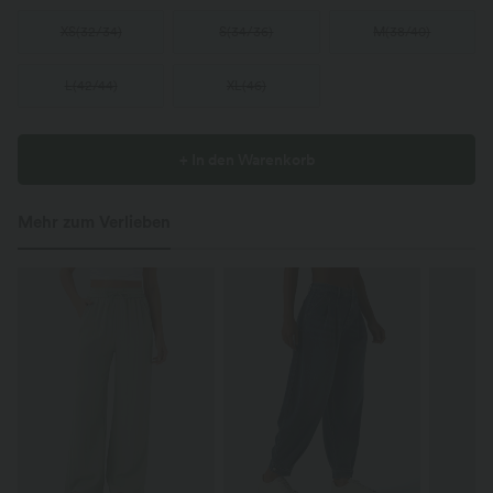
XS
(
32/34
)
S
(
34/36
)
M
(
38/40
)
L
(
42/44
)
XL
(
46
)
+ In den Warenkorb
Mehr zum Verlieben