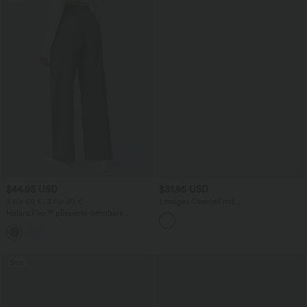
$44.95 USD
$31.95 USD
2 für 69 €, 3 für 99 €
Lässiges Oberteil mit
Rundhalsausschnitt und
Halara Flex™ plissierte dehnbare
Fledermausärmeln
Stoffhose mit hohem Bund,
+23
Seitentaschen und geradem Bein
Sale