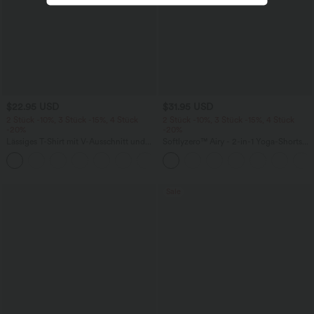
$22.95 USD
$31.95 USD
2 Stück -10%, 3 Stück -15%, 4 Stück
2 Stück -10%, 3 Stück -15%, 4 Stück
-20%
-20%
Lässiges T-Shirt mit V-Ausschnitt und
Softlyzero™ Airy - 2-in-1 Yoga-Shorts
kurzen Ärmeln
mit superhohem Bund, mehreren
+9
Taschen und InstantCool - 17,78 cm
Sale