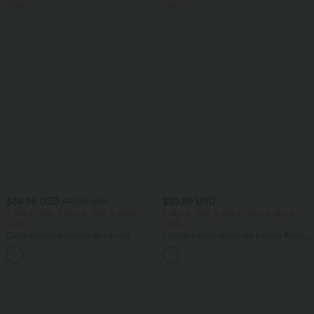
Sale
Sale
$38.95 USD
$39.95 USD
$42.95 USD
2 Stück -10%, 3 Stück -15%, 4 Stück
2 Stück -10%, 3 Stück -15%, 4 Stück
-20%
-20%
Capri-Hose mit hohem Bund und
Lässige Leinen-Hose mit hohem Bund,
Seitentaschen - leinenähnliches Material
Kordelzug, weitem Bein und Taschen
+7