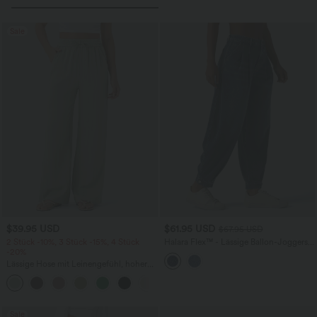
Sale
$39.95 USD
$61.95 USD
$67.95 USD
2 Stück -10%, 3 Stück -15%, 4 Stück
Halara Flex™ - Lässige Ballon-Joggers
-20%
aus Denim mit mittelhohem Bund und
mehreren Taschen
Lässige Hose mit Leinengefühl, hoher
Taille, Kordelzug an der Seite und
+15
weitem Bein
Sale