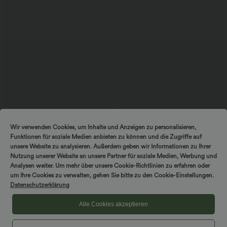
$31.95 USD
$33.95 USD
Wir verwenden Cookies, um Inhalte und Anzeigen zu personalisieren,
Lässige Bluse mit V-Ausschnitt und
Softlyzero™ Airy - 2-in-1 Yoga-Shorts
Funktionen für soziale Medien anbieten zu können und die Zugriffe auf
kurzen Puffärmeln
mit superhohem Bund, mehreren
Taschen und InstantCool - 22,9 cm
unsere Website zu analysieren. Außerdem geben wir Informationen zu Ihrer
Nutzung unserer Website an unsere Partner für soziale Medien, Werbung und
Analysen weiter. Um mehr über unsere Cookie-Richtlinien zu erfahren oder
um Ihre Cookies zu verwalten, gehen Sie bitte zu den Cookie-Einstellungen.
Datenschutzerklärung
Alle Cookies akzeptieren