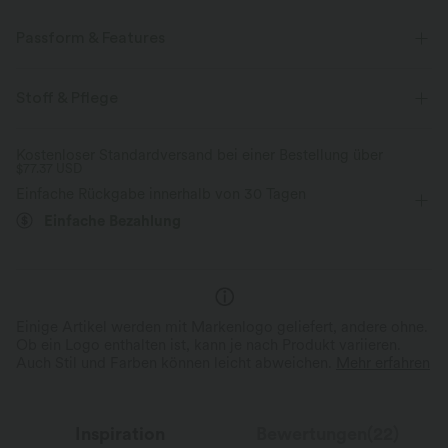
Passform & Features
Körperbetont
eingenähter BH
Racerback
Stoff & Pflege
Neckholder
rückenfrei
überziehen
Yoga & Pilates
Kostenloser Standardversand bei einer Bestellung über
$77.37 USD
gekürzt
ärmellos
Mittlere Dehnung
Einfache Rückgabe innerhalb von 30 Tagen
Vier-Wege-Stretch
Einfache Bezahlung
Einige Artikel werden mit Markenlogo geliefert, andere ohne.
Ob ein Logo enthalten ist, kann je nach Produkt variieren.
Auch Stil und Farben können leicht abweichen.
Mehr erfahren
Inspiration
Bewertungen(22)