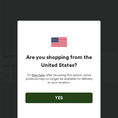
Are you shopping from the
$42.95 USD
$28.95 USD
2 für 69 €, 3 für 99 €
Oversized Arbeits-Bluse mit V-
United States
?
Ausschnitt und kurzen Ärmeln -
Halara Flex™ dehnbare Stoffhose mit
knitterfrei
hohem Bund, Waffelmuster,
+20
Seitentaschen und weitem Bein
Or
Stay here
, after choosing this option, some
products may no longer be available for delivery
to your location.
Sale
Sale
YES