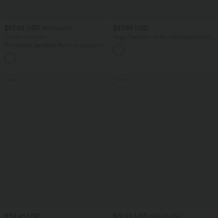
$57.95 USD
$27.95 USD
$67.95 USD
limited time sale
Yoga-Tanktop mit Rundhalsausschnitt,
Rüschen und InstantCool
Ärmelloser, geraffter Party-Jumpsuit mit
V-Ausschnitt, Seitentaschen und
+7
unsichtbarem Reißverschluss - pipi-
praktisch
Sale
Sale
$39.95 USD
$61.95 USD
$64.95 USD