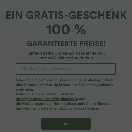
EIN GRATIS-GESCHENK
100 %
GARANTIERTE PREISE!
Einfach deine E-Mail-Adresse eingeben,
um das Glücksrad zu drehen.
Hoppla!
Wir können die von Ihnen gesuchte Seite nicht
Indem du auf „los!“ klicken, stimmen du zu, Marketing-E-Mails
finden.
über Halara zu erhalten. du können Ihre Zustimmung jederzeit
widerrufen.
Indem du auf „los!“ klicken, haben du
Mehr einkaufen
die Allgemeinen Geschäftsbedingungen
und
die Aktivitätsregeln von Halara
gelesen und stimmen ihnen zu
und
erkennen die Datenschutzrichtlinie von Halara an
.
los!