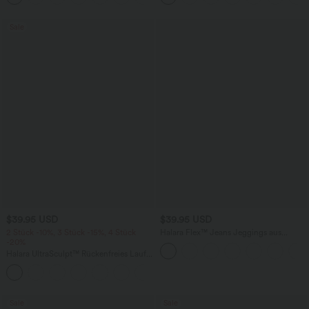
Sale
$39.95 USD
$39.95 USD
2 Stück -10%, 3 Stück -15%, 4 Stück
Halara Flex™ Jeans Jeggings aus
-20%
elastischem Strick-Denim mit hohem
Bund und Gesäßtaschen
Halara UltraSculpt™ Rückenfreies Lauf-
Tanktop mit U-Ausschnitt und
+11
überkreuztem, abgerundetem Saum
Sale
Sale