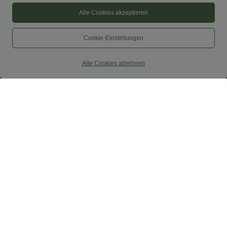
Alle Cookies akzeptieren
Cookie-Einstellungen
Alle Cookies ablehnen
$44.95 USD
$33.95 USD
$48.95 USD
2 für 69 €, 3 für 99 €
Softlyzero™ Airy - 2-in-1 Yoga-Shorts
mit superhohem Bund, mehreren
Schmal zulaufende Golfhose aus Krepp
Taschen und InstantCool - 22,9 cm
mit hohem Bund und Seitentaschen