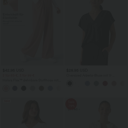
$42.95 USD
$28.95 USD
2 für 69 €, 3 für 99 €
Oversized Arbeits-Bluse mit V-
Ausschnitt und kurzen Ärmeln -
Halara Flex™ dehnbare Stoffhose mit
knitterfrei
hohem Bund, Waffelmuster,
+20
Seitentaschen und weitem Bein
Sale
Sale
-79%