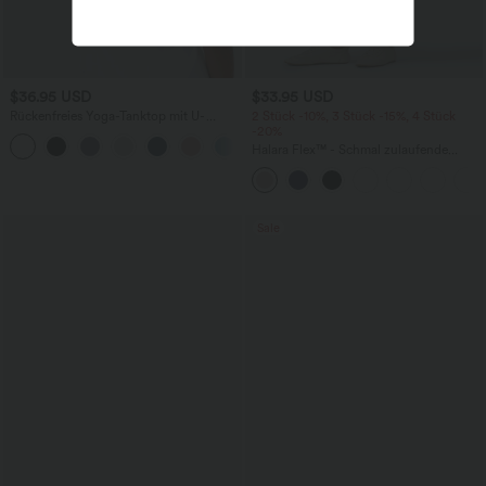
$36.95 USD
$33.95 USD
Rückenfreies Yoga-Tanktop mit U-
2 Stück -10%, 3 Stück -15%, 4 Stück
Ausschnitt, überkreuzten Trägern und
-20%
abgerundetem Saum
Halara Flex™ - Schmal zulaufende
Bürohose mit hohem Bund,
Seitentaschen und Waffelstoff
Sale