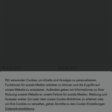
$25.95 USD
$33.95 USD
Extra Schnäppchen $20.13 USD
Nimm 3, zahle 2; nimm 6, zahle 4
Arbeits-T-Shirt mit Rundhalsausschnitt
Halara UltraSculpt™ - Yoga-Sport-BH
und kurzen Fledermausärmeln
mit leichtem Support und geformten
Wir verwenden Cookies, um Inhalte und Anzeigen zu personalisieren,
+1
Körbchen - Push-Up
Funktionen für soziale Medien anbieten zu können und die Zugriffe auf
unsere Website zu analysieren. Außerdem geben wir Informationen zu Ihrer
Sale
Nutzung unserer Website an unsere Partner für soziale Medien, Werbung und
Analysen weiter. Um mehr über unsere Cookie-Richtlinien zu erfahren oder
um Ihre Cookies zu verwalten, gehen Sie bitte zu den Cookie-Einstellungen.
Datenschutzerklärung