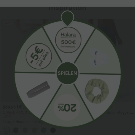
Inspiration
Sale
$39.95 USD
$61.95 USD
$67.95 USD
2 Stück -10%, 3 Stück -15%, 4 Stück
Halara Flex™ - Lässige Ballon-Joggers
-20%
aus Denim mit mittelhohem Bund und
mehreren Taschen
Lässige Hose mit Leinengefühl, hoher
Taille, Kordelzug an der Seite und
+15
weitem Bein