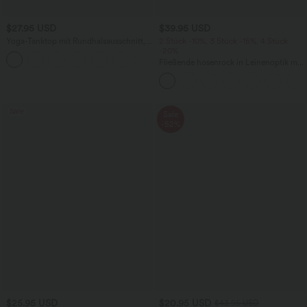
$27.95 USD
$39.95 USD
Yoga-Tanktop mit Rundhalsausschnitt,
2 Stück -10%, 3 Stück -15%, 4 Stück
Rüschen und InstantCool
-20%
+16
Fließende hosenrock in Leinenoptik mit
mittelhohem Bund, Seitentaschen und
weitem Bein
Sale
Sale
-52%
$25.95 USD
$20.95 USD
$43.95 USD