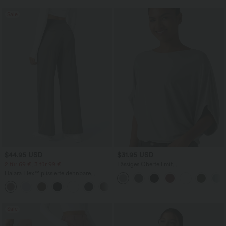
Sale
$44.95 USD
$31.95 USD
2 für 69 €, 3 für 99 €
Lässiges Oberteil mit
Rundhalsausschnitt und
Halara Flex™ plissierte dehnbare
Fledermausärmeln
Stoffhose mit hohem Bund,
+23
Seitentaschen und geradem Bein
Sale