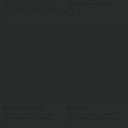
Extra Schnäppchen $23.49 USD
Lässige Shorts aus elastischem
Kunstleder mit hohem Bund und
Softlyzero™ Plush Crossover Leggings
Seitentaschen
mit Taschen
+16
Sale
Sale
$33.95 USD
$25.95 USD
$36.95 USD
Nimm 3, zahle 2; nimm 6, zahle 4
Extra Schnäppchen $23.49 USD
Halara UltraSculpt™ - Formende
Blusen-Top mit Neckholder und
Workout-Leggings mit hohem Bund,
Schlüssellochausschnitt, plissiert,
+17
Seitentaschen und Bauchkontrolle
ärmellos, abgerundeter Saum