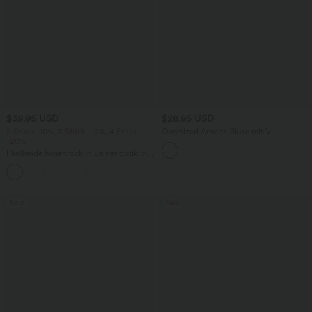
$39.95 USD
$28.95 USD
2 Stück -10%, 3 Stück -15%, 4 Stück
Oversized Arbeits-Bluse mit V-
-20%
Ausschnitt und kurzen Ärmeln -
knitterfrei
Fließende hosenrock in Leinenoptik mit
mittelhohem Bund, Seitentaschen und
+1
weitem Bein
Sale
Sale