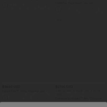
elastischem Strick-Denim mit hohem
Gerafftes Yoga-Sport-Top mit
+1
Bund und mehreren Taschen
Rundhalsausschnitt und kurzen Ärmeln
- UPF50+
Sale
$39.95 USD
$27.95 USD
Halara Flex™ Jeans Jeggings aus
2 Stück -10%, 3 Stück -15%, 4 Stück
elastischem Strick-Denim mit hohem
-20%
Bund und Gesäßtaschen
Everyday Softlyzero™ Airy Crossover 2-
in-1-Mini-Tennisrock mit Seitentaschen-
Lucid