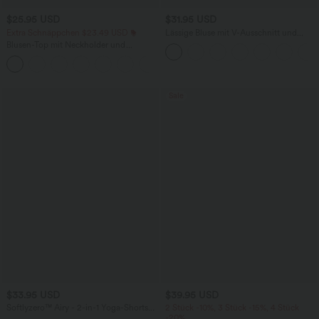
$25.95 USD
$31.95 USD
Extra Schnäppchen $23.49 USD
Lässige Bluse mit V-Ausschnitt und
kurzen Puffärmeln
Blusen-Top mit Neckholder und
Schlüssellochausschnitt, plissiert,
+3
ärmellos, abgerundeter Saum
Sale
$33.95 USD
$39.95 USD
Softlyzero™ Airy - 2-in-1 Yoga-Shorts
2 Stück -10%, 3 Stück -15%, 4 Stück
mit superhohem Bund, mehreren
-20%