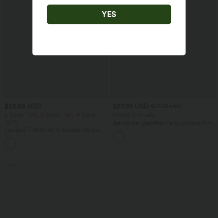
YES
$22.95 USD
$57.95 USD
$67.95 USD
2 Stück -10%, 3 Stück -15%, 4 Stück
limited time sale
-20%
Ärmelloser, geraffter Party-Jumpsuit mit
Lässiges T-Shirt mit V-Ausschnitt und
V-Ausschnitt, Seitentaschen und
kurzen Ärmeln
unsichtbarem Reißverschluss - pipi-
+9
praktisch
Sale