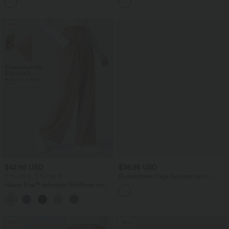
mehreren Taschen
Fledermausärmeln
Sale
$42.95 USD
$36.95 USD
2 für 69 €, 3 für 99 €
Rückenfreies Yoga-Tanktop mit U-
Ausschnitt, überkreuzten Trägern und
Halara Flex™ dehnbare Stoffhose mit
abgerundetem Saum
hohem Bund, Waffelmuster,
+20
Seitentaschen und weitem Bein
Sale
Sale