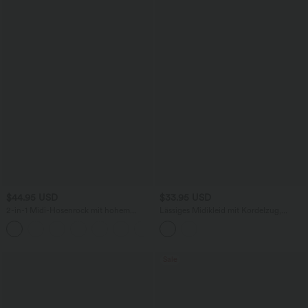
$44.95 USD
$33.95 USD
2-in-1 Midi-Hosenrock mit hohem
Lässiges Midikleid mit Kordelzug,
Bund, Seitentaschen, Kordelzug und
Schlitz und geschwungenem Saum
+15
kontrastierendem Netz
Sale