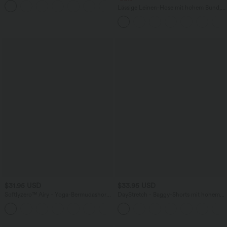
+10
Taschen und InstantCool - 22,9 cm
Lässige Leinen-Hose mit hohem Bund,
Kordelzug, weitem Bein und Taschen
$31.95 USD
$33.95 USD
Softlyzero™ Airy - Yoga-Bermudashorts
DayStretch - Baggy-Shorts mit hohem
mit hohem Bund, mehreren Taschen
Bund und Seitentaschen - 17,8 cm
+16
und InstantCool