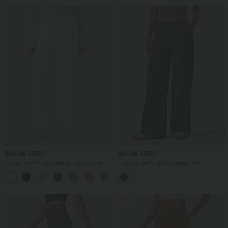
$48.95 USD
$61.95 USD
Halara Flex™ DayStretch - Bürohose mit
Halara Flex™ - Büro-Jeans mit
mittelhhoem Crossover-Bund,
niedrigem Crossover-Bund, mehreren
+2
Seitentaschen und Barrel-Leg
Taschen, Streifen und weitem Bein
Sale