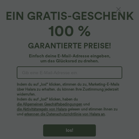
EIN GRATIS-GESCHENK
Hose mit niedrigem Bund und Seitentaschen
100 %
4.6
(
35
)
$39.95 USD
GARANTIERTE PREISE!
Einfach deine E-Mail-Adresse eingeben,
um das Glücksrad zu drehen.
Indem du auf „los!“ klicken, stimmen du zu, Marketing-E-Mails
über Halara zu erhalten. du können Ihre Zustimmung jederzeit
widerrufen.
Indem du auf „los!“ klicken, haben du
die Allgemeinen Geschäftsbedingungen
und
die Aktivitätsregeln von Halara
gelesen und stimmen ihnen zu
und
erkennen die Datenschutzrichtlinie von Halara an
.
los!