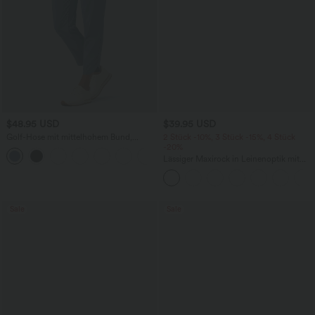
$48.95 USD
$39.95 USD
Golf-Hose mit mittelhohem Bund,
2 Stück -10%, 3 Stück -15%, 4 Stück
Seitentaschen und schmal zulaufendem
-20%
+2
Bein - schnelltrocknend, UPF40+
Lässiger Maxirock in Leinenoptik mit
hohem Bund und Kordelzug
Sale
Sale