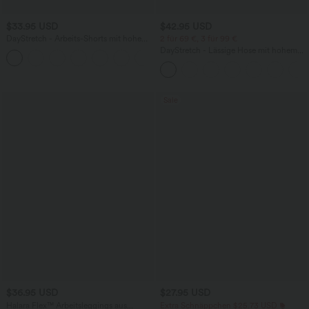
$33.95 USD
$42.95 USD
DayStretch - Arbeits-Shorts mit hohem
2 für 69 €, 3 für 99 €
Bund, Seitentaschen und weitem Bein
DayStretch - Lässige Hose mit hohem
+11
Bund, Seitentaschen und Barrel-Leg
Sale
$36.95 USD
$27.95 USD
Halara Flex™ Arbeitsleggings aus
Extra Schnäppchen $25.73 USD