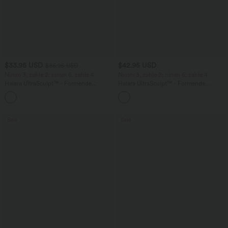
$33.95 USD
$42.95 USD
$36.95 USD
Nimm 3, zahle 2; nimm 6, zahle 4
Nimm 3, zahle 2; nimm 6, zahle 4
Halara UltraSculpt™ - Formende
Halara UltraSculpt™ - Formende
Workout-Leggings mit hohem Bund,
Bootcut-Yoga-Leggings mit hohem
+17
Seitentaschen und Bauchkontrolle
Bund, Seitentaschen und
Bauchkontrolle
Sale
Sale