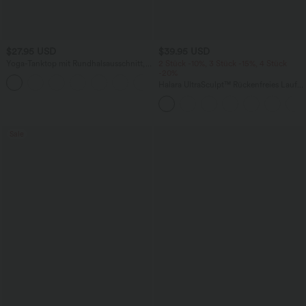
$27.95 USD
$39.95 USD
Yoga-Tanktop mit Rundhalsausschnitt,
2 Stück -10%, 3 Stück -15%, 4 Stück
Rüschen und InstantCool
-20%
+16
Halara UltraSculpt™ Rückenfreies Lauf-
Tanktop mit U-Ausschnitt und
überkreuztem, abgerundetem Saum
Sale