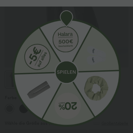
Farbe
Putty Gray
Wähle die Größe aus
(EU)
Größentabelle