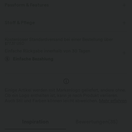
Passform & Features
flacher Bund
Gesäßtaschen
lässig
Stoff & Pflege
mit niedrigem Bund
Bootcut
Hohe Dehnung
Kostenloser Standardversand bei einer Bestellung über
$77.37 USD
Vier-Wege-Stretch
Einfache Rückgabe innerhalb von 30 Tagen
Einfache Bezahlung
Einige Artikel werden mit Markenlogo geliefert, andere ohne.
Ob ein Logo enthalten ist, kann je nach Produkt variieren.
Auch Stil und Farben können leicht abweichen.
Mehr erfahren
Inspiration
Bewertungen(35)