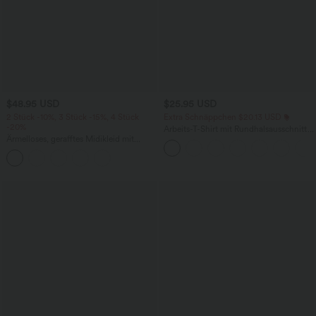
$48.95 USD
$25.95 USD
2 Stück -10%, 3 Stück -15%, 4 Stück
Extra Schnäppchen $20.13 USD
-20%
Arbeits-T-Shirt mit Rundhalsausschnitt
Ärmelloses, gerafftes Midikleid mit
und kurzen Fledermausärmeln
eckigem Ausschnitt, integriertem BH
und überkreuztem Rückendesign