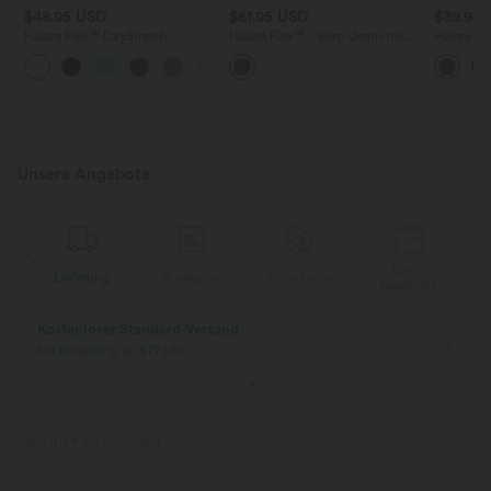
$48.95 USD
$61.95 USD
$39.95
Halara Flex™ DayStretch -
Halara Flex™ - Büro-Jeans mit
Halara F
Bürohose mit mittelhhoem
niedrigem Crossover-Bund,
Stoffhos
+2
Crossover-Bund, Seitentaschen
mehreren Taschen, Streifen und
Seitentas
und Barrel-Leg
weitem Bein
Unsere Angebote
Gratis
Lieferung
Rückgabe
Gutscheine
k
Geschenk
Kostenloser Standard-Versand
bei Bestellung ab $77 USD
PRODUKT ID: 02857484