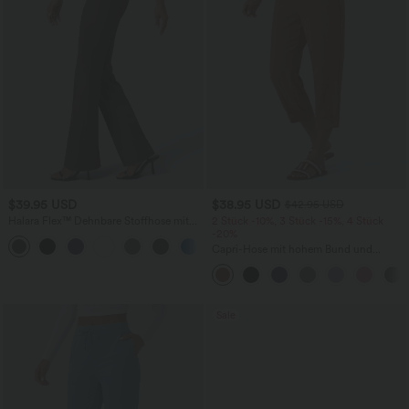
$39.95 USD
$38.95 USD
$42.95 USD
Halara Flex™ Dehnbare Stoffhose mit
2 Stück -10%, 3 Stück -15%, 4 Stück
hohem Bund und Seitentasche hinten
-20%
+13
Capri-Hose mit hohem Bund und
Seitentaschen - leinenähnliches Material
Sale