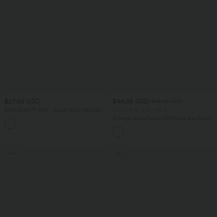
$27.95 USD
$44.95 USD
$48.95 USD
SoftlyZero™ Airy - Super hoch taillierte
2 für 69 €, 3 für 99 €
2-in-1-Yoga-Shorts mit Gesäßtasche
Schmal zulaufende Golfhose aus Krepp
+20
und Seitentasche-längere Länge
mit hohem Bund und Seitentaschen
Sale
Sale