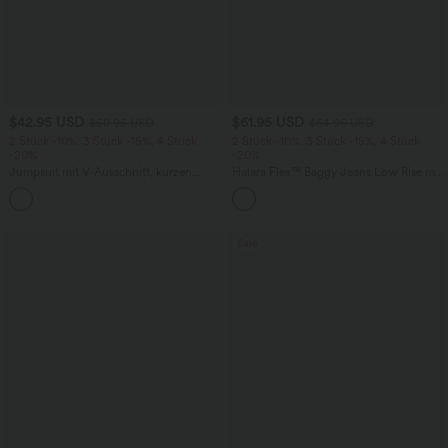
$42.95 USD
$61.95 USD
$50.95 USD
$64.95 USD
2 Stück -10%, 3 Stück -15%, 4 Stück
2 Stück -10%, 3 Stück -15%, 4 Stück
-20%
-20%
Jumpsuit mit V-Ausschnitt, kurzen
Halara Flex™ Baggy Jeans Low Rise mit
Ärmeln, plissierten Seitentaschen und
Knopf und Reißverschluss, mehreren
+5
weitem Bein, fließendem Waffelmuster
Taschen, weitem Bein
Sale