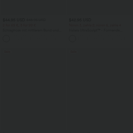
$44.95 USD
$42.95 USD
$48.95 USD
2 für 69 €, 3 für 99 €
Nimm 3, zahle 2; nimm 6, zahle 4
Schlaghose mit mittlerem Bund und
Halara UltraSculpt™ - Formende
seitlichen Reißverschlusstaschen
Workout-Leggings mit hohem Bund,
+12
Seitentaschen, Booty-Scrunch und
Bauchkontrolle
Sale
Sale