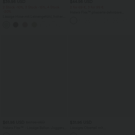
$39.95 USD
$44.95 USD
2 Stück -10%, 3 Stück -15%, 4 Stück
2 für 69 €, 3 für 99 €
-20%
Halara Flex™ plissierte dehnbare
Lässige Hose mit Leinengefühl, hoher
Stoffhose mit hohem Bund,
Taille, Kordelzug an der Seite und
Seitentaschen und geradem Bein
+15
weitem Bein
$61.95 USD
$31.95 USD
$67.95 USD
Halara Flex™ - Lässige Ballon-Joggers
Lässiges Oberteil mit
aus Denim mit mittelhohem Bund und
Rundhalsausschnitt und