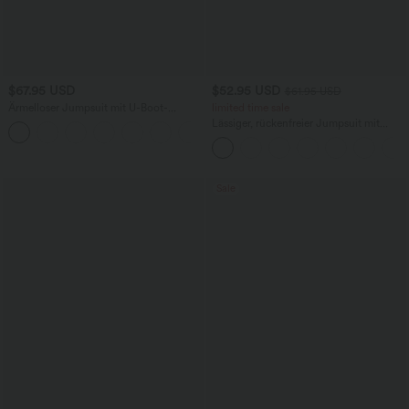
$67.95 USD
$52.95 USD
$61.95 USD
Ärmelloser Jumpsuit mit U-Boot-
limited time sale
Ausschnitt, Seitentaschen, seitlichen
Lässiger, rückenfreier Jumpsuit mit
+8
Bindebändern, Streifen und InstantCool
Seitentaschen
- Easy Peezy Edition
Sale