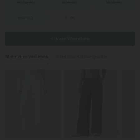
XS
(
32/34
)
S
(
34/36
)
M
(
38/40
)
L
(
42/44
)
XL
(
46
)
+ In den Warenkorb
Mehr zum Verlieben
Ähnliche Kleidungsstile