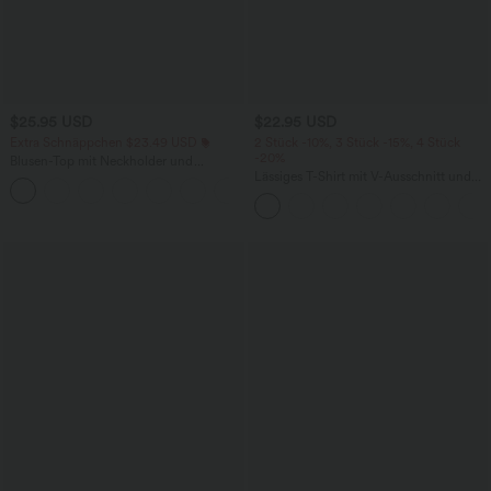
$25.95 USD
$22.95 USD
Extra Schnäppchen $23.49 USD
2 Stück -10%, 3 Stück -15%, 4 Stück
-20%
Blusen-Top mit Neckholder und
Schlüssellochausschnitt, plissiert,
Lässiges T-Shirt mit V-Ausschnitt und
+3
ärmellos, abgerundeter Saum
kurzen Ärmeln