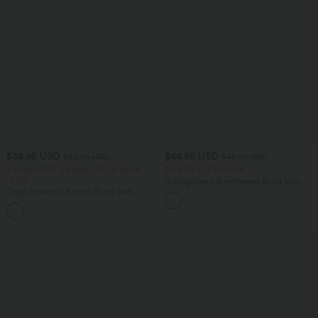
$38.95 USD
$44.95 USD
$42.95 USD
$48.95 USD
2 Stück -10%, 3 Stück -15%, 4 Stück
2 für 69 €, 3 für 99 €
-20%
Schlaghose mit mittlerem Bund und
Capri-Hose mit hohem Bund und
seitlichen Reißverschlusstaschen
Seitentaschen - leinenähnliches Material
+7