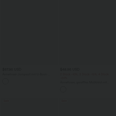
$67.95 USD
$48.95 USD
Ärmelloser Jumpsuit mit U-Boot-
2 Stück -10%, 3 Stück -15%, 4 Stück
Ausschnitt, Seitentaschen, seitlichen
-20%
+8
Bindebändern, Streifen und InstantCool
Ärmelloses, gerafftes Midikleid mit
- Easy Peezy Edition
eckigem Ausschnitt, integriertem BH
und überkreuztem Rückendesign
Sale
Sale