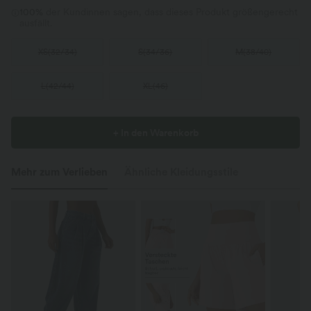
100%
der Kundinnen sagen, dass dieses Produkt größengerecht
ausfällt.
XS
(
32/34
)
S
(
34/36
)
M
(
38/40
)
L
(
42/44
)
XL
(
46
)
+ In den Warenkorb
Mehr zum Verlieben
Ähnliche Kleidungsstile