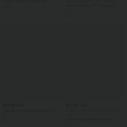
Lässige Jeans aus Lyocell mit
Nimm 3, zahle 2; nimm 6, zahle 4
mittelhohem Bund, mehreren Taschen
Halara UltraSculpt™ - Formende
und Kordelzug
Workout-Leggings mit hohem Bund,
Seitentaschen, Booty-Scrunch und
Bauchkontrolle
Sale
$50.95 USD
$50.95 USD
Lässiges, ärmelloses Midikleid mit
2 Stück -10%, 3 Stück -15%, 4 Stück
Rundhalsausschnitt, integriertem BH
-20%
und Rüschensaum
Rückenfreies, gedrehtes Urlaubs-
Maxikleid mit Seitentaschen und Schlitz