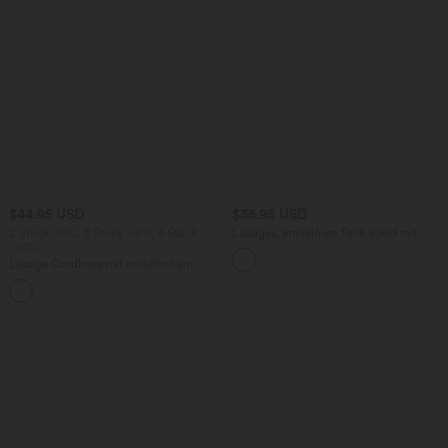
$44.95 USD
$36.95 USD
2 Stück -10%, 3 Stück -15%, 4 Stück
Lässiges, ärmelloses Tank-Kleid mit
-20%
Rundhalsausschnitt und Seitentaschen
Lässige Cordhose mit mittelhohem
Bund, Reißverschluss und Seitentaschen
+7