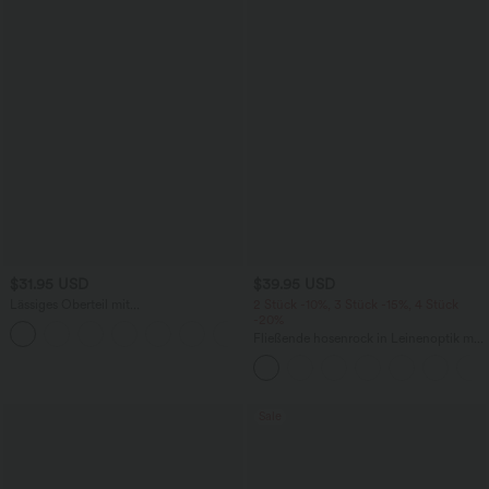
$31.95 USD
$39.95 USD
Lässiges Oberteil mit
2 Stück -10%, 3 Stück -15%, 4 Stück
Rundhalsausschnitt und
-20%
+1
Fledermausärmeln
Fließende hosenrock in Leinenoptik mit
mittelhohem Bund, Seitentaschen und
weitem Bein
Sale