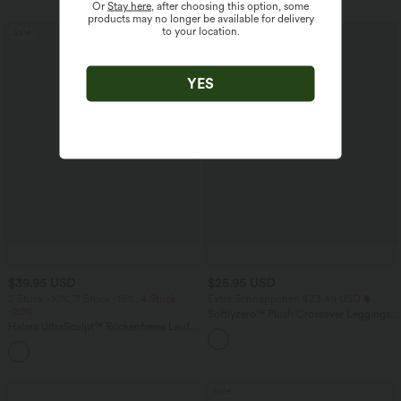
Or
Stay here
, after choosing this option, some
praktisch
products may no longer be available for delivery
to your location.
Sale
Sale
YES
$39.95 USD
$25.95 USD
2 Stück -10%, 3 Stück -15%, 4 Stück
Extra Schnäppchen $23.49 USD
-20%
Softlyzero™ Plush Crossover Leggings
Halara UltraSculpt™ Rückenfreies Lauf-
mit Taschen
Tanktop mit U-Ausschnitt und
+11
überkreuztem, abgerundetem Saum
Sale