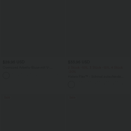
$28.95 USD
$33.95 USD
Oversized Arbeits-Bluse mit V-
2 Stück -10%, 3 Stück -15%, 4 Stück
Ausschnitt und kurzen Ärmeln -
-20%
+1
knitterfrei
Halara Flex™ - Schmal zulaufende
Bürohose mit hohem Bund,
Seitentaschen und Waffelstoff
Sale
Sale