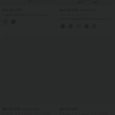
$33.95 USD
$44.95 USD
$48.95 USD
Lässiges Midikleid mit Kordelzug,
2 für 69 €, 3 für 99 €
Schlitz und geschwungenem Saum
Schmal zulaufende Golfhose aus Krepp
mit hohem Bund und Seitentaschen
Sale
Sale
$61.95 USD
$31.95 USD
$64.95 USD
2 Stück -10%, 3 Stück -15%, 4 Stück
2 Stück -10%, 3 Stück -15%, 4 Stück