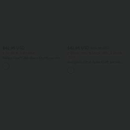
$42.95 USD
$42.95 USD
$50.95 USD
2 für 69 €, 3 für 99 €
2 Stück -10%, 3 Stück -15%, 4 Stück
-20%
Halara Flex™ dehnbare Stoffhose mit
hohem Bund, Waffelmuster,
Jumpsuit mit V-Ausschnitt, kurzen
+20
Seitentaschen und weitem Bein
Ärmeln, plissierten Seitentaschen und
weitem Bein, fließendem Waffelmuster