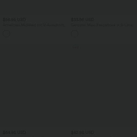
$56.95 USD
$33.95 USD
Ärmelloses Midikleid mit V-Ausschnitt,
Gerippter Maxi-Freizeitrock in A-Linie
Seitentaschen und Reißverschluss
mit hohem Bund und Schlitzsaum
Sale
$64.95 USD
$42.95 USD