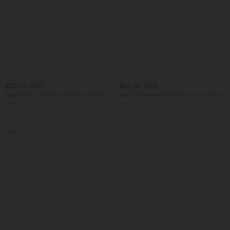
$33.95 USD
$42.95 USD
DayStretch - Arbeits-Shorts mit hohem
Hoch taillierter, fließender 2-in-1-Midi-
Bund, Seitentaschen und weitem Bein
Tanzrock mit Seitentasche
+11
Sale
Sale