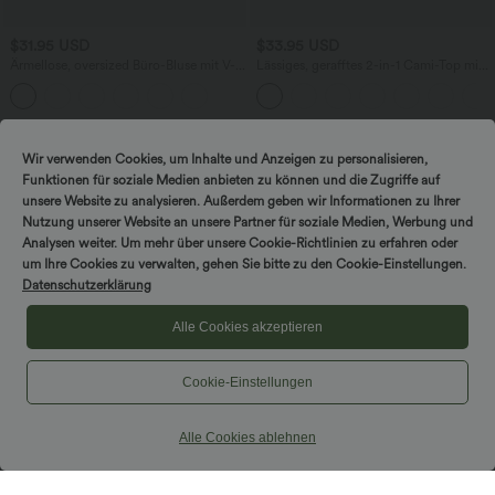
$31.95 USD
$33.95 USD
Ärmellose, oversized Büro-Bluse mit V-
Lässiges, gerafftes 2-in-1 Cami-Top mit
Ausschnitt - knitterfrei
verstellbaren Trägern und integriertem
BH
Sale
Wir verwenden Cookies, um Inhalte und Anzeigen zu personalisieren,
Funktionen für soziale Medien anbieten zu können und die Zugriffe auf
unsere Website zu analysieren. Außerdem geben wir Informationen zu Ihrer
Nutzung unserer Website an unsere Partner für soziale Medien, Werbung und
Analysen weiter. Um mehr über unsere Cookie-Richtlinien zu erfahren oder
um Ihre Cookies zu verwalten, gehen Sie bitte zu den Cookie-Einstellungen.
Datenschutzerklärung
Alle Cookies akzeptieren
Cookie-Einstellungen
Alle Cookies ablehnen
$56.95 USD
$39.95 USD
Lässiger Jumpsuit mit U-Boot-
2 Stück -10%, 3 Stück -15%, 4 Stück
Ausschnitt, Seitentaschen, kurzen
-20%