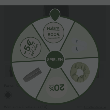
Farbe
Schwarz
Wähle die Größe aus
(EU)
Größentabelle