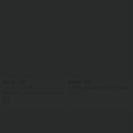
$42.95 USD
$44.95 USD
2 für 69 €, 3 für 99 €
Geraffter, figurbetonter 2-in-1 Midirock
aus Kunstleder mit hohem Bund und
DayStretch - Lässige Hose mit hohem
abgerundetem Saum
Bund, Seitentaschen und Barrel-Leg
+5
Sale