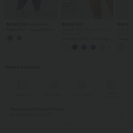
$61.95 USD
$31.95 USD
$39.95
$67.95 USD
Halara Flex™ - Lässige Ballon-
2 Stück -10%, 3 Stück -15%, 4
2 Stück -
Joggers aus Denim mit
Stück -20%
Stück -2
mittelhohem Bund und
Softlyzero™ Airy - 2-in-1 Yoga-
Lässige H
mehreren Taschen
Shorts mit superhohem Bund,
hoher Tai
mehreren Taschen und
Seite und
InstantCool - 17,78 cm
Unsere Angebote
Gratis
Lieferung
Rückgabe
Gutscheine
k
Geschenk
Kostenloser Standard-Versand
bei Bestellung ab $77 USD