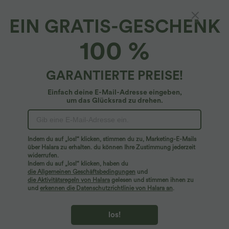
EIN GRATIS-GESCHENK
Lässiges 2-teiliges Maxikleid aus Spitze mit
100 %
langen Ärmeln
4.9
(
24
)
GARANTIERTE PREISE!
$70.95 USD
Einfach deine E-Mail-Adresse eingeben,
um das Glücksrad zu drehen.
Indem du auf „los!“ klicken, stimmen du zu, Marketing-E-Mails
über Halara zu erhalten. du können Ihre Zustimmung jederzeit
widerrufen.
Indem du auf „los!“ klicken, haben du
die Allgemeinen Geschäftsbedingungen
und
die Aktivitätsregeln von Halara
gelesen und stimmen ihnen zu
und
erkennen die Datenschutzrichtlinie von Halara an
.
los!