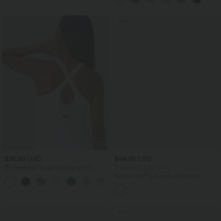
Sale
$36.95 USD
$44.95 USD
Rückenfreies Yoga-Tanktop mit U-
2 für 69 €, 3 für 99 €
Ausschnitt, überkreuzten Trägern und
Halara Flex™ plissierte dehnbare
abgerundetem Saum
Stoffhose mit hohem Bund,
Seitentaschen und geradem Bein
Sale