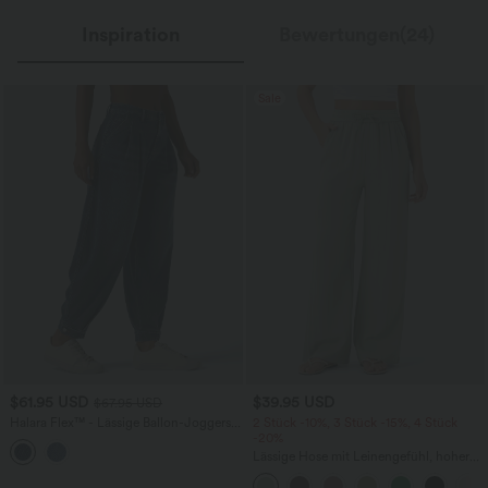
Inspiration
Bewertungen(24)
Sale
$61.95 USD
$39.95 USD
$67.95 USD
Halara Flex™ - Lässige Ballon-Joggers
2 Stück -10%, 3 Stück -15%, 4 Stück
aus Denim mit mittelhohem Bund und
-20%
mehreren Taschen
Lässige Hose mit Leinengefühl, hoher
Taille, Kordelzug an der Seite und
weitem Bein