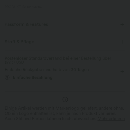
PRODUKT ID: 02764947
Passform & Features
überziehen
lässig
Maxi
langärmlig
Stoff & Pflege
Vier-Wege-Stretch
A-Linie
Kostenloser Standardversand bei einer Bestellung über
$77.37 USD
Einfache Rückgabe innerhalb von 30 Tagen
Einfache Bezahlung
Einige Artikel werden mit Markenlogo geliefert, andere ohne.
Ob ein Logo enthalten ist, kann je nach Produkt variieren.
Auch Stil und Farben können leicht abweichen.
Mehr erfahren