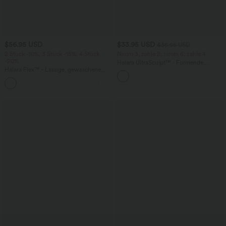
$56.95 USD
$33.95 USD
$36.95 USD
2 Stück -10%, 3 Stück -15%, 4 Stück
Nimm 3, zahle 2; nimm 6, zahle 4
-20%
Halara UltraSculpt™ - Formende
Halara Flex™ - Lässige, gewaschene
Workout-Leggings mit hohem Bund,
Baggy-Jeans aus drapiertem Lyocell mit
Seitentaschen und Bauchkontrolle
mittelhohem Bund, mehreren Taschen
und weitem Bein