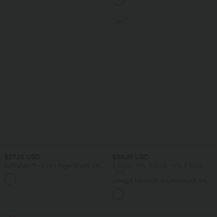
Sale
$27.95 USD
$39.95 USD
SoftlyZero™ - 2-in-1 Yoga-Shorts mit
2 Stück -10%, 3 Stück -15%, 4 Stück
hohem Crossover-Bund, mehreren
-20%
Taschen und Ösen - schnelltrocknend,
Lässiger Maxirock in Leinenoptik mit
7,6 cm
hohem Bund und Kordelzug
Sale