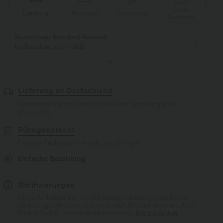
Gratis
Lieferung
Rückgabe
Gutscheine
Li
Geschenk
Kostenloser Standard-Versand
bei Bestellung ab $77 USD
Lieferung an Deutschland
Kostenloser Standardversand bei einer Bestellung über
$77.37 USD
Rückgaberecht
Einfache Rückgabe innerhalb von 30 Tagen
Einfache Bezahlung
Notifizierungen
Einige Artikel werden mit Markenlogo geliefert, andere ohne.
Ob ein Logo enthalten ist, kann je nach Produkt variieren. Auch
Stil und Farben können leicht abweichen.
Mehr erfahren