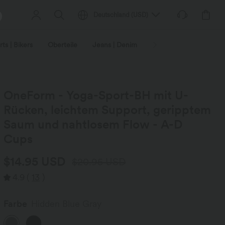
Deutschland
(
USD
)
ts | Bikers
Oberteile
Jeans | Denim
Leggings
Plus-Size
OneForm - Yoga-Sport-BH mit U-
Rücken, leichtem Support, geripptem
Saum und nahtlosem Flow - A-D
Cups
$14.95 USD
$20.95 USD
4.9
(
13
)
Farbe
Hidden Blue Gray