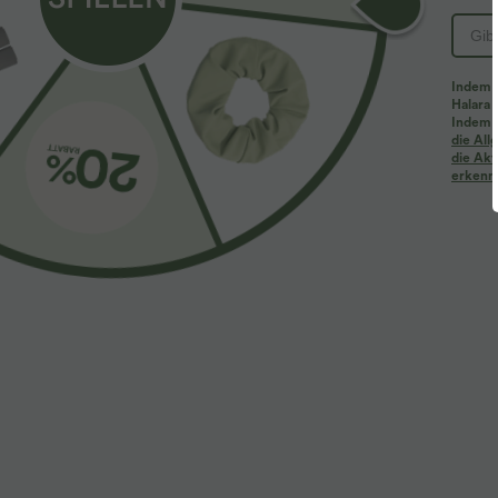
Indem d
Halara 
Indem d
Mehr zum Verlieben
Ähnliche Kleidungsstile
die Al
die Akt
erkenne
$39.95 USD
$61.95 USD
$67.95 USD
2 Stück -10%, 3 Stück -15%, 4
Halara Flex™ - Lässige
2