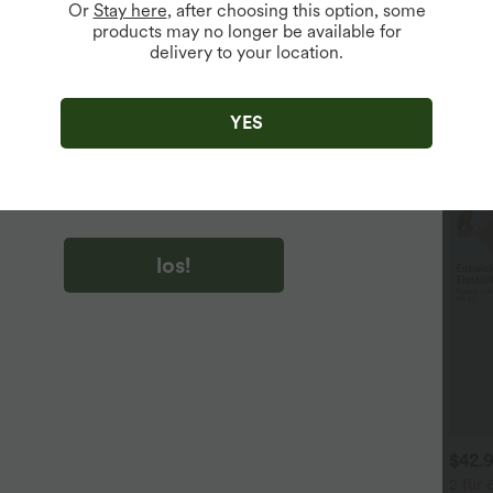
Or
Stay here
, after choosing this option, some
products may no longer be available for
delivery to your location.
u auf „los!“ klicken, stimmen du zu, Marketing-E-Mails über
zu erhalten. du können Ihre Zustimmung jederzeit widerrufen.
YES
u auf „los!“ klicken, haben du
lgemeinen Geschäftsbedingungen
und
ivitätsregeln von Halara
gelesen und stimmen ihnen zu und
n die Datenschutzrichtlinie von Halara an
.
los!
$44.95 USD
$31.95 USD
$42.
 für 69 €, 3 für 99 €
Lässiges Oberteil mit
2 für 