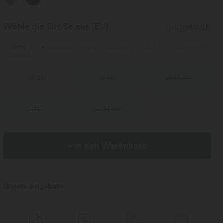
Wähle die Größe aus
(EU)
Größentabelle
100%
der Kundinnen sagen, dass dieses Produkt größengerecht
ausfällt.
XS
(
34
)
S
(
36
)
M
(
38/40
)
L
(
42
)
XL
(
44/46
)
+ In den Warenkorb
Unsere Angebote