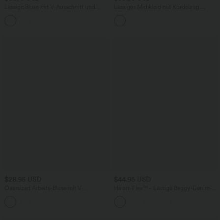
Lässige Bluse mit V-Ausschnitt und
Lässiges Midikleid mit Kordelzug,
kurzen Puffärmeln
Schlitz und geschwungenem Saum
$28.95 USD
$44.95 USD
Oversized Arbeits-Bluse mit V-
Halara Flex™ - Lässige Baggy-Denim-
Ausschnitt und kurzen Ärmeln -
Shorts mit hohem Crossover-Bund und
+1
knitterfrei
mehreren Taschen