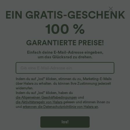
EIN GRATIS-GESCHENK
Yoga-Sport-Top mit Kapuze und kurzen
100 %
Ärmeln und Cut-Out
4.1
(
7
)
GARANTIERTE PREISE!
$19.95 USD
$25.95 USD
Einfach deine E-Mail-Adresse eingeben,
um das Glücksrad zu drehen.
Indem du auf „los!“ klicken, stimmen du zu, Marketing-E-Mails
über Halara zu erhalten. du können Ihre Zustimmung jederzeit
widerrufen.
Indem du auf „los!“ klicken, haben du
die Allgemeinen Geschäftsbedingungen
und
die Aktivitätsregeln von Halara
gelesen und stimmen ihnen zu
und
erkennen die Datenschutzrichtlinie von Halara an
.
los!