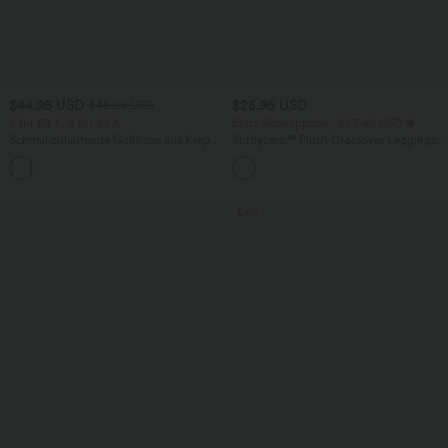
$44.95 USD
$25.95 USD
$48.95 USD
2 für 69 €, 3 für 99 €
Extra Schnäppchen $23.49 USD
Schmal zulaufende Golfhose aus Krepp
Softlyzero™ Plush Crossover Leggings
mit hohem Bund und Seitentaschen
mit Taschen
Sale