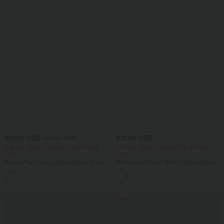
$61.95 USD
$31.95 USD
$64.95 USD
2 Stück -10%, 3 Stück -15%, 4 Stück
2 Stück -10%, 3 Stück -15%, 4 Stück
-20%
-20%
Halara Flex™ Baggy Jeans Low Rise mit
Softlyzero™ Airy - 2-in-1 Yoga-Shorts
Knopf und Reißverschluss, mehreren
mit superhohem Bund, mehreren
+5
Taschen, weitem Bein
Taschen und InstantCool - 17,78 cm
Sale