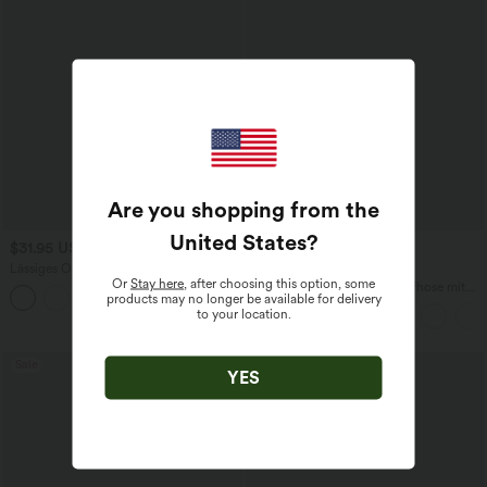
Are you shopping from the
United States
?
$31.95 USD
$42.95 USD
Lässiges Oberteil mit
2 für 69 €, 3 für 99 €
Or
Stay here
, after choosing this option, some
Rundhalsausschnitt und
Halara Flex™ dehnbare Stoffhose mit
products may no longer be available for delivery
+1
Fledermausärmeln
hohem Bund, Waffelmuster,
to your location.
Seitentaschen und weitem Bein
Sale
YES