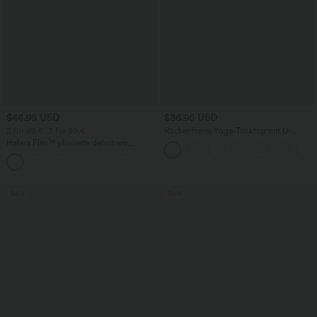
$44.95 USD
$36.95 USD
2 für 69 €, 3 für 99 €
Rückenfreies Yoga-Tanktop mit U-
Ausschnitt, überkreuzten Trägern und
Halara Flex™ plissierte dehnbare
abgerundetem Saum
Stoffhose mit hohem Bund,
+23
Seitentaschen und geradem Bein
Sale
Sale