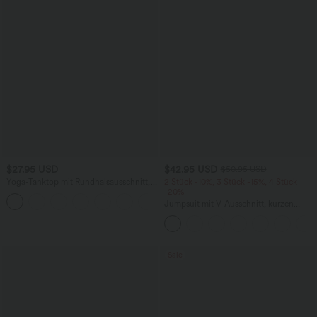
$27.95 USD
$42.95 USD
$50.95 USD
Yoga-Tanktop mit Rundhalsausschnitt,
2 Stück -10%, 3 Stück -15%, 4 Stück
Rüschen und InstantCool
-20%
+16
Jumpsuit mit V-Ausschnitt, kurzen
Ärmeln, plissierten Seitentaschen und
weitem Bein, fließendem Waffelmuster
Sale