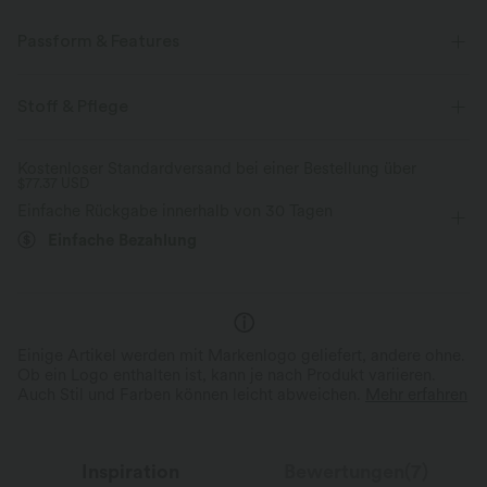
Passform & Features
Lockere Passform
Ausgeschnittener Rücken
Kapuze
Stoff & Pflege
Cut-Outs
überziehen
Yoga & Pilates
kurzärmlig
Kostenloser Standardversand bei einer Bestellung über
$77.37 USD
Zwei-Wege-Stretch
Einfache Rückgabe innerhalb von 30 Tagen
Einfache Bezahlung
Einige Artikel werden mit Markenlogo geliefert, andere ohne.
Ob ein Logo enthalten ist, kann je nach Produkt variieren.
Auch Stil und Farben können leicht abweichen.
Mehr erfahren
Inspiration
Bewertungen(7)