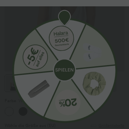
Farbe
Weiß
Wähle die Größe aus
(EU)
Größentabelle