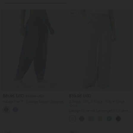
Sale
$61.95 USD
$39.95 USD
$67.95 USD
Halara Flex™ - Lässige Ballon-Joggers
2 Stück -10%, 3 Stück -15%, 4 Stück
aus Denim mit mittelhohem Bund und
-20%
mehreren Taschen
Lässige Hose mit Leinengefühl, hoher
Taille, Kordelzug an der Seite und
weitem Bein
Sale
Sale