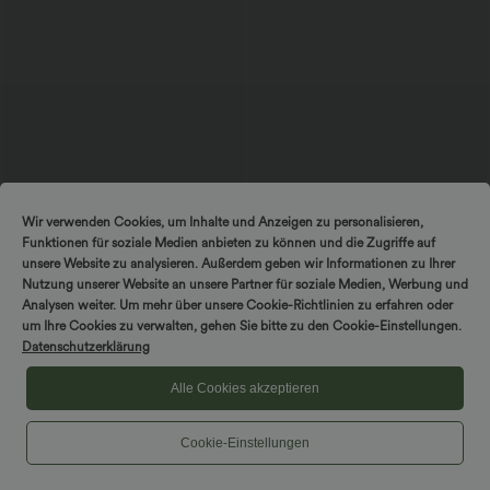
$56.95 USD
$44.95 USD
Wir verwenden Cookies, um Inhalte und Anzeigen zu personalisieren,
Ärmelloses Midikleid mit V-Ausschnitt,
2 Stück -10%, 3 Stück -15%, 4 Stück
Funktionen für soziale Medien anbieten zu können und die Zugriffe auf
Seitentaschen und Reißverschluss
-20%
Lässige Cordhose mit mittelhohem
unsere Website zu analysieren. Außerdem geben wir Informationen zu Ihrer
Bund, Reißverschluss und Seitentaschen
Nutzung unserer Website an unsere Partner für soziale Medien, Werbung und
Analysen weiter. Um mehr über unsere Cookie-Richtlinien zu erfahren oder
um Ihre Cookies zu verwalten, gehen Sie bitte zu den Cookie-Einstellungen.
Sale
Datenschutzerklärung
Alle Cookies akzeptieren
Cookie-Einstellungen