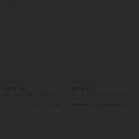
Sale
Sale
$33.95 USD
$39.95 USD
2 Stück -10%, 3 Stück -15%, 4 Stück
2 Stück -10%, 3 Stück -15%, 4 Stück
-20%
-20%
Halara Flex™ - Schmal zulaufende
Fließende hosenrock in Leinenoptik mit
Bürohose mit hohem Bund,
mittelhohem Bund, Seitentaschen und
+8
Seitentaschen und Waffelstoff
weitem Bein
Sale