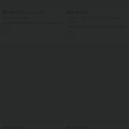
$57.95 USD
$39.95 USD
$67.95 USD
limited time sale
2 Stück -10%, 3 Stück -15%, 4 Stück
-20%
Ärmelloser, geraffter Party-Jumpsuit mit
V-Ausschnitt, Seitentaschen und
Halara UltraSculpt™ Rückenfreies Lauf-
+7
unsichtbarem Reißverschluss - pipi-
Tanktop mit U-Ausschnitt und
praktisch
überkreuztem, abgerundetem Saum
$31.95 USD
$33.95 USD