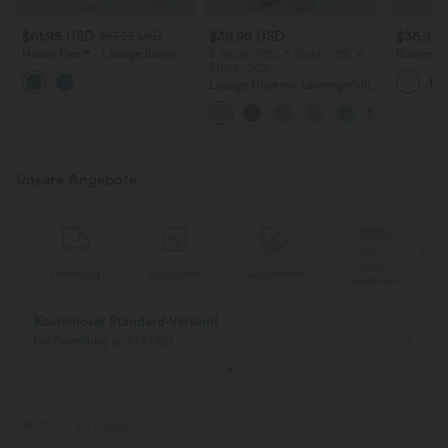
$61.95 USD
$39.95 USD
$36.95
$67.95 USD
Halara Flex™ - Lässige Ballon-
2 Stück -10%, 3 Stück -15%, 4
Rückenfre
Joggers aus Denim mit
Stück -20%
U-Ausschn
mittelhohem Bund und
Trägern 
Lässige Hose mit Leinengefühl,
mehreren Taschen
Saum
hoher Taille, Kordelzug an der
Seite und weitem Bein
Unsere Angebote
Gratis
Lieferung
Rückgabe
Gutscheine
k
Geschenk
Kostenloser Standard-Versand
bei Bestellung ab $77 USD
PRODUKT ID: 02848523