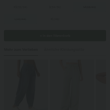
XS
(
32/34
)
S
(
34/36
)
M
(
38/40
)
L
(
42/44
)
XL
(
46
)
+ In den Warenkorb
Mehr zum Verlieben
Ähnliche Kleidungsstile