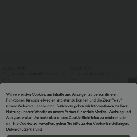
$56.95 USD
$67.95 USD
Ärmelloses Midikleid mit V-Ausschnitt,
Ärmelloser Jumpsuit mit U-Boot-
Seitentaschen und Reißverschluss
Ausschnitt, Seitentaschen, seitlichen
Bindebändern, Streifen und InstantCool
- Easy Peezy Edition
DREH & GEWINNE!
Wir verwenden Cookies, um Inhalte und Anzeigen zu personalisieren,
Sale
Funktionen für soziale Medien anbieten zu können und die Zugriffe auf
unsere Website zu analysieren. Außerdem geben wir Informationen zu Ihrer
Nutzung unserer Website an unsere Partner für soziale Medien, Werbung und
Analysen weiter. Um mehr über unsere Cookie-Richtlinien zu erfahren oder
um Ihre Cookies zu verwalten, gehen Sie bitte zu den Cookie-Einstellungen.
Datenschutzerklärung