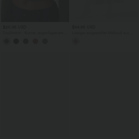
$20.95 USD
$64.95 USD
DayStretch - Kurzes, enganliegendes
Lässiger ausgestellter Midirock aus
Top mit Rundhalsausschnitt, langen
Wildleder mit hoher Taille und Taschen
Ärmeln und Cut-Outs