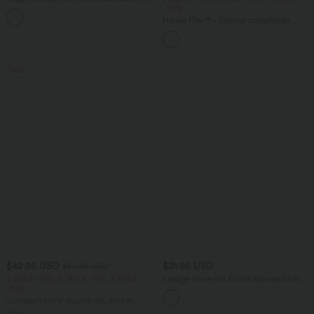
Rüschen und InstantCool
-20%
+16
Halara Flex™ - Schmal zulaufende
Bürohose mit hohem Bund,
Seitentaschen und Waffelstoff
Sale
$42.95 USD
$31.95 USD
$50.95 USD
2 Stück -10%, 3 Stück -15%, 4 Stück
Lässige Bluse mit Rundhalsausschnitt,
-20%
Raglanärmeln und kontrastierendem
Netzstoff
Jumpsuit mit V-Ausschnitt, kurzen
Ärmeln, plissierten Seitentaschen und