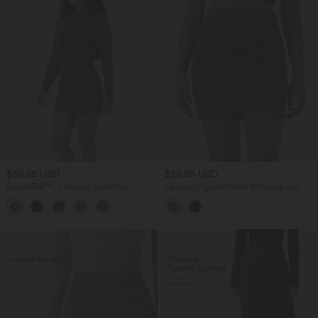
$56.95 USD
$25.95 USD
SpacerTek™ - Lässiges, gerafftes,
Lässiger, figurbetonter Minirock aus
figurbetontes Minikleid mit Kapuze und
Wildleder mit hohem Bund, Raffung
langen Ärmeln
und überkreuztem Saum - extralang