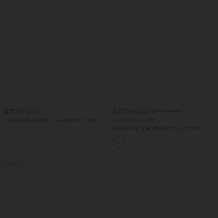
$31.95 USD
$57.95 USD
$67.95 USD
Lässige Bluse mit V-Ausschnitt und
limited time sale
kurzen Puffärmeln
Ärmelloser, geraffter Party-Jumpsuit mit
V-Ausschnitt, Seitentaschen und
unsichtbarem Reißverschluss - pipi-
praktisch
Sale