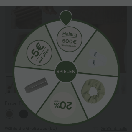
Farbe
Pecan Pie
Wähle die Größe aus
(EU)
Größentabelle