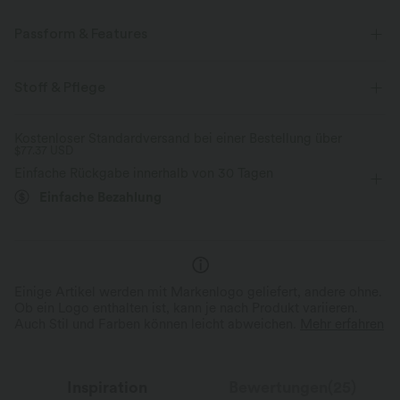
Passform & Features
Für: Freizeitaktivitäten
Po-lifting
Bauchkontrolle
Stoff & Pflege
Innenshorts
flacher Bund
Seitentaschen
Raffung
Kostenloser Standardversand bei einer Bestellung über
$77.37 USD
überziehen
Mini
mit hohem Bund
figurbetonend
Einfache Rückgabe innerhalb von 30 Tagen
Mittlere Dehnung
Vier-Wege-Stretch
Einfache Bezahlung
Einige Artikel werden mit Markenlogo geliefert, andere ohne.
Ob ein Logo enthalten ist, kann je nach Produkt variieren.
Auch Stil und Farben können leicht abweichen.
Mehr erfahren
Inspiration
Bewertungen(25)