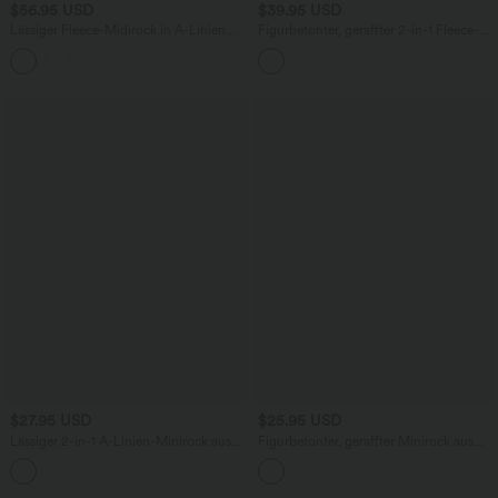
$56.95 USD
$39.95 USD
Lässiger Fleece-Midirock in A-Linien
Figurbetonter, geraffter 2-in-1 Fleece-
mit hohem Bund und Seitentaschen
Minirock aus Kunstleder mit hohem
Bund, Bauchkontrolle und
abgerundetem Saum
$27.95 USD
$25.95 USD
Lässiger 2-in-1 A-Linien-Minirock aus
Figurbetonter, geraffter Minirock aus
Cord mit hohem Bund und
Wildleder mit hohem Bund und
unsichtbarem Reißverschluss
Crossover-Saum