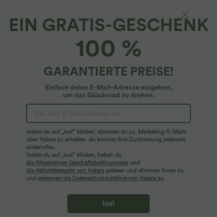
EIN GRATIS-GESCHENK
Minirock aus Cord mit hohem Bund,
100 %
Seitentaschen und Bauchkontrolle - Po-
Lifting
4.6
(
25
)
GARANTIERTE PREISE!
$53.95 USD
Einfach deine E-Mail-Adresse eingeben,
um das Glücksrad zu drehen.
Indem du auf „los!“ klicken, stimmen du zu, Marketing-E-Mails
über Halara zu erhalten. du können Ihre Zustimmung jederzeit
widerrufen.
Indem du auf „los!“ klicken, haben du
die Allgemeinen Geschäftsbedingungen
und
die Aktivitätsregeln von Halara
gelesen und stimmen ihnen zu
und
erkennen die Datenschutzrichtlinie von Halara an
.
los!