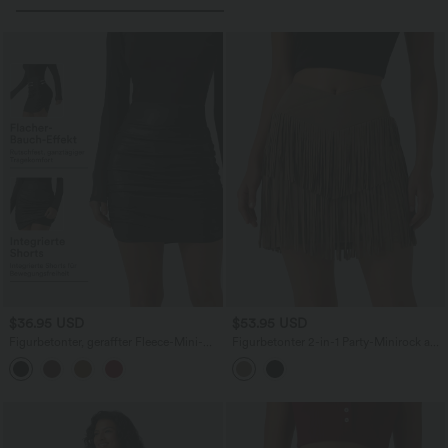
$36.95 USD
$53.95 USD
Figurbetonter, geraffter Fleece-Mini-
Figurbetonter 2-in-1 Party-Minirock aus
Partyrock mit hohem Bund und
Kunstleder mit hohem Crossover-Bund
abgerundetem Saum - extralang
und Fransensaum - extralang