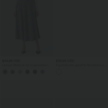
$44.95 USD
$36.95 USD
Lässiger Midirock mit ausgestelltem
Figurbetontes, gerafftes Minikleid aus
Bein, Hahnentrittmuster und
Samt mit tiefem V-Ausschnitt und
Seitentasche
langen Ärmeln