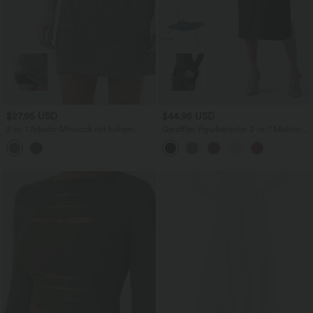
$27.95 USD
$44.95 USD
2-in-1 Arbeits-Minirock mit hohem
Geraffter, figurbetonter 2-in-1 Midirock
Bund und Karomuster - extralang
aus Kunstleder mit hohem Bund und
abgerundetem Saum