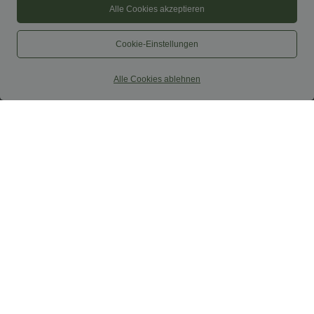
Alle Cookies akzeptieren
Cookie-Einstellungen
Alle Cookies ablehnen
$50.95 USD
$39.95 USD
Lässiges, ärmelloses Midikleid mit
2 Stück -10%, 3 Stück -15%, 4 Stück
Rundhalsausschnitt, integriertem BH
-20%
und Rüschensaum
Lässiger Maxirock in Leinenoptik mit
hohem Bund und Kordelzug
Sale
Sale