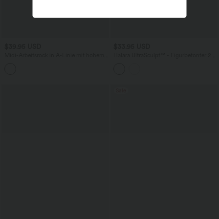
$39.95 USD
$33.95 USD
Midi-Arbeitsrock in A-Linie mit hohem
Halara UltraSculpt™ - Figurbetonter 2-
Bund, Seitentaschen und Karomuster
in-1 Minirock mit mittelhohem Bund
und Leopardenmuster
Sale