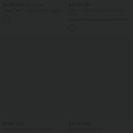
$61.95 USD
$39.95 USD
$67.95 USD
Halara Flex™ - Lässige Ballon-Joggers
2 Stück -10%, 3 Stück -15%, 4 Stück
aus Denim mit mittelhohem Bund und
-20%
mehreren Taschen
Lässige Hose mit Leinengefühl, hoher
Taille, Kordelzug an der Seite und
weitem Bein
$31.95 USD
$31.95 USD
Lässiges Sweatshirt mit Kapuze,
Lässiges Oberteil mit