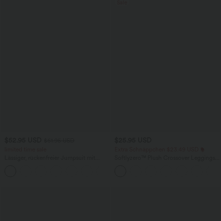
Sale
$52.95 USD
$25.95 USD
$61.95 USD
limited time sale
Extra Schnäppchen $23.49 USD
Lässiger, rückenfreier Jumpsuit mit
Softlyzero™ Plush Crossover Leggings
Seitentaschen
mit Taschen
+10