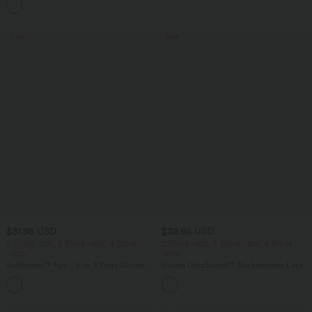
+5
weitem Bein, fließendem Waffelmuster
Sale
Sale
$31.95 USD
$39.95 USD
2 Stück -10%, 3 Stück -15%, 4 Stück
2 Stück -10%, 3 Stück -15%, 4 Stück
-20%
-20%
Softlyzero™ Airy - 2-in-1 Yoga-Shorts
Halara UltraSculpt™ Rückenfreies Lauf-
mit superhohem Bund, mehreren
Tanktop mit U-Ausschnitt und
+23
Taschen und InstantCool - 17,78 cm
überkreuztem, abgerundetem Saum