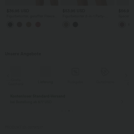
$36.95 USD
$53.95 USD
$56.95
Figurbetonter, geraffter Fleece-
Figurbetonter 2-in-1 Party-
SpacerTek
Mini-Partyrock mit hohem Bund
Minirock aus Kunstleder mit
figurbeto
und abgerundetem Saum -
hohem Crossover-Bund und
Kapuze u
extralang
Fransensaum - extralang
Unsere Angebote
Gratis
Lieferung
Rückgabe
Gutscheine
k
Geschenk
Kostenloser Standard-Versand
bei Bestellung ab $77 USD
PRODUKT ID: 02797217