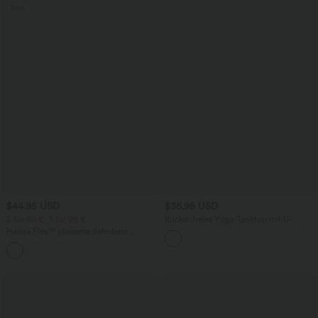
Sale
$44.95 USD
$36.95 USD
2 für 69 €, 3 für 99 €
Rückenfreies Yoga-Tanktop mit U-
Ausschnitt, überkreuzten Trägern und
Halara Flex™ plissierte dehnbare
abgerundetem Saum
Stoffhose mit hohem Bund,
+23
Seitentaschen und geradem Bein