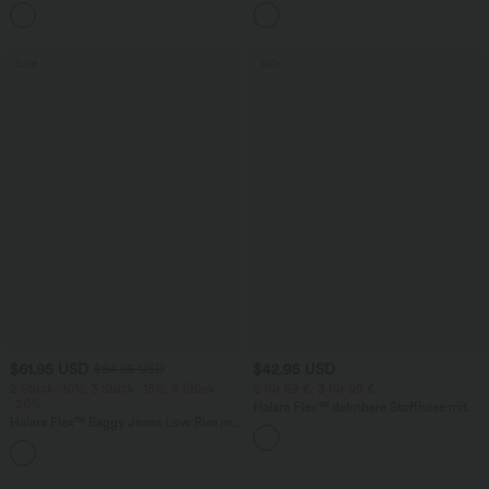
Brusttasche, Kordelzug, langen Ärmeln,
Rundhalsausschnitt und
abgerundetem Saum und Waffelmuster
Fledermausärmeln
Sale
Sale
$61.95 USD
$42.95 USD
$64.95 USD
2 Stück -10%, 3 Stück -15%, 4 Stück
2 für 69 €, 3 für 99 €
-20%
Halara Flex™ dehnbare Stoffhose mit
Halara Flex™ Baggy Jeans Low Rise mit
hohem Bund, Waffelmuster,
Knopf und Reißverschluss, mehreren
Seitentaschen und weitem Bein
+5
Taschen, weitem Bein