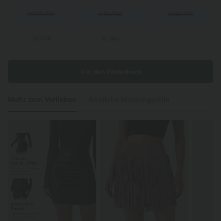
XS
(
32/34
)
S
(
34/36
)
M
(
38/40
)
L
(
42/44
)
XL
(
46
)
+ In den Warenkorb
Mehr zum Verlieben
Ähnliche Kleidungsstile