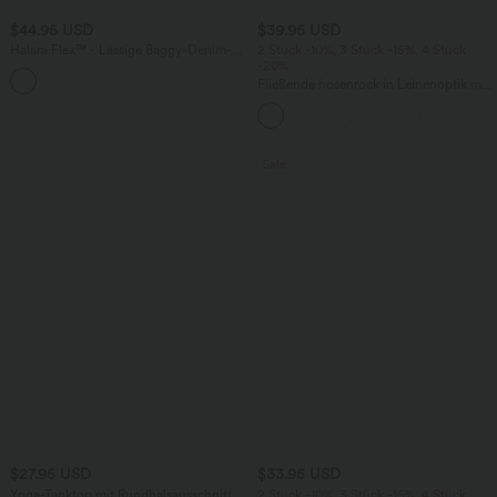
$44.95 USD
$39.95 USD
Halara Flex™ - Lässige Baggy-Denim-
2 Stück -10%, 3 Stück -15%, 4 Stück
Shorts mit hohem Crossover-Bund und
-20%
mehreren Taschen
Fließende hosenrock in Leinenoptik mit
mittelhohem Bund, Seitentaschen und
weitem Bein
Sale
$27.95 USD
$33.95 USD
Yoga-Tanktop mit Rundhalsausschnitt,
2 Stück -10%, 3 Stück -15%, 4 Stück