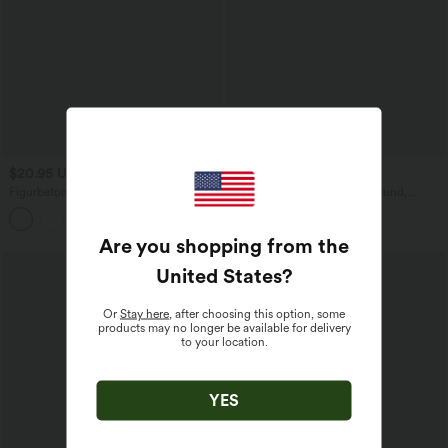
$20.95 USD
$36.95 USD
Figurbetonter 2-in-1 Minirock aus
2-in-1 Minirock mit hohem Bund,
Wildleder mit hohem Bund
Bundtasche und Hahnentrittmuster
Are you shopping from the
United States
?
Or
Stay here
, after choosing this option, some
products may no longer be available for delivery
to your location.
YES