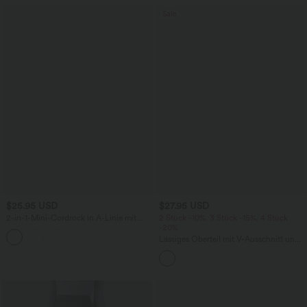
Sale
$25.95 USD
$27.95 USD
2-in-1-Mini-Cordrock in A-Linie mit
2 Stück -10%, 3 Stück -15%, 4 Stück
hohem Bund und unsichtbarem
-20%
+7
Reißverschluss
Lässiges Oberteil mit V-Ausschnitt und
langen Ärmeln