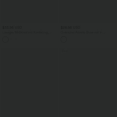
$33.95 USD
$28.95 USD
Lässiges Midikleid mit Kordelzug,
Oversized Arbeits-Bluse mit V-
Schlitz und geschwungenem Saum
Ausschnitt und kurzen Ärmeln -
knitterfrei
Sale