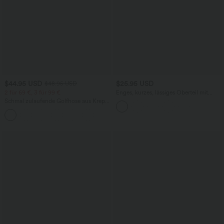
$44.95 USD
$25.95 USD
$48.95 USD
2 für 69 €, 3 für 99 €
Enges, kurzes, lässiges Oberteil mit
Rundhalsausschnitt, langen Ärmeln und
Schmal zulaufende Golfhose aus Krepp
Rüschen
mit hohem Bund und Seitentaschen