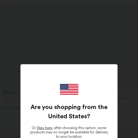
Sale
$39.95 USD
$27.95 USD
2 Stück -10%, 3 Stück -15%, 4 Stück
Yoga-Tanktop mit Rundhalsausschnitt,
-20%
Rüschen und InstantCool
Are you shopping from the
Fließende hosenrock in Leinenoptik mit
mittelhohem Bund, Seitentaschen und
United States
?
+1
weitem Bein
Or
Stay here
, after choosing this option, some
Sale
Sale
products may no longer be available for delivery
to your location.