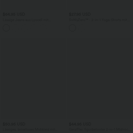
$64.95 USD
$27.95 USD
Lässige Jeans aus Lyocell mit
SoftlyZero™ - 2-in-1 Yoga-Shorts mit
mittelhohem Bund, mehreren Taschen
hohem Crossover-Bund, mehreren
und Kordelzug
Taschen und Ösen - schnelltrocknend,
7,6 cm
$50.95 USD
$44.95 USD
Lässiges, ärmelloses Midikleid mit
Geraffter, figurbetonter 2-in-1 Midirock