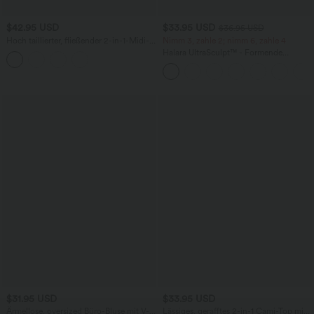
$42.95 USD
$33.95 USD
$36.95 USD
Hoch taillierter, fließender 2-in-1-Midi-
Nimm 3, zahle 2; nimm 6, zahle 4
Tanzrock mit Seitentasche
Halara UltraSculpt™ - Formende
Workout-Leggings mit hohem Bund,
Seitentaschen und Bauchkontrolle
$31.95 USD
$33.95 USD
Ärmellose, oversized Büro-Bluse mit V-
Lässiges, gerafftes 2-in-1 Cami-Top mit