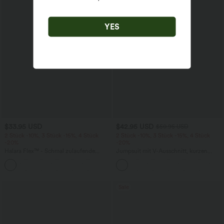
YES
$33.95 USD
$42.95 USD
$50.95 USD
2 Stück -10%, 3 Stück -15%, 4 Stück
2 Stück -10%, 3 Stück -15%, 4 Stück
-20%
-20%
Halara Flex™ - Schmal zulaufende
Jumpsuit mit V-Ausschnitt, kurzen
Bürohose mit hohem Bund,
Ärmeln, plissierten Seitentaschen und
+8
Seitentaschen und Waffelstoff
weitem Bein, fließendem Waffelmuster
Sale