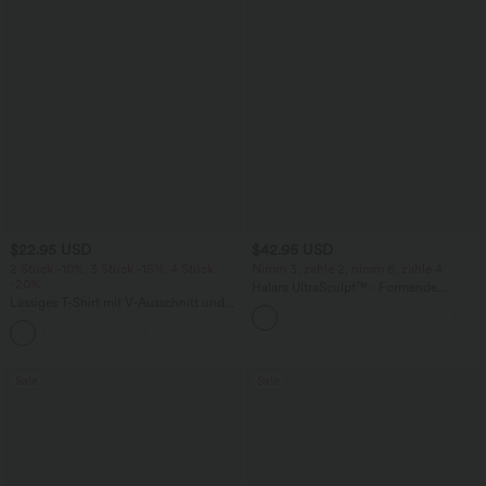
$22.95 USD
$42.95 USD
2 Stück -10%, 3 Stück -15%, 4 Stück
Nimm 3, zahle 2; nimm 6, zahle 4
-20%
Halara UltraSculpt™ - Formende
Lässiges T-Shirt mit V-Ausschnitt und
Workout-Leggings mit hohem Bund,
kurzen Ärmeln
Seitentaschen, Booty-Scrunch und
+9
Bauchkontrolle
Sale
Sale