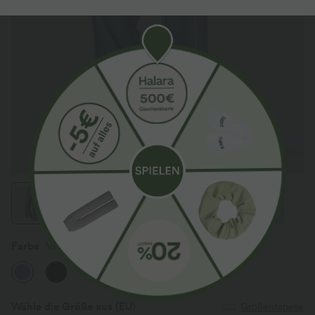
Farbe
Mountain Spring
Wähle die Größe aus
(EU)
Größentabelle