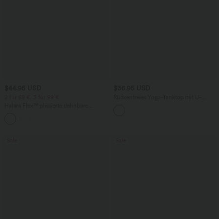
$44.95 USD
$36.95 USD
2 für 69 €, 3 für 99 €
Rückenfreies Yoga-Tanktop mit U-
Ausschnitt, überkreuzten Trägern und
Halara Flex™ plissierte dehnbare
abgerundetem Saum
Stoffhose mit hohem Bund,
+23
Seitentaschen und geradem Bein
Sale
Sale