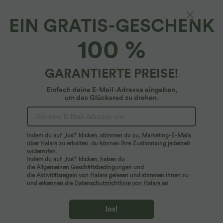
EIN GRATIS-GESCHENK
Trainings-Hose mit hohem Bund,
100 %
Seitentaschen und geradem Bein -
schnelltrocknend, UPF40+
4.6
(
12
)
GARANTIERTE PREISE!
$53.95 USD
Einfach deine E-Mail-Adresse eingeben,
um das Glücksrad zu drehen.
Indem du auf „los!“ klicken, stimmen du zu, Marketing-E-Mails
über Halara zu erhalten. du können Ihre Zustimmung jederzeit
widerrufen.
Indem du auf „los!“ klicken, haben du
die Allgemeinen Geschäftsbedingungen
und
die Aktivitätsregeln von Halara
gelesen und stimmen ihnen zu
und
erkennen die Datenschutzrichtlinie von Halara an
.
los!