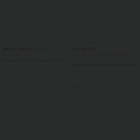
$52.95 USD
$39.95 USD
$61.95 USD
limited time sale
2 Stück -10%, 3 Stück -15%, 4 Stück
-20%
Lässiger, rückenfreier Jumpsuit mit
Seitentaschen
Lässiger Maxirock in Leinenoptik mit
+10
hohem Bund und Kordelzug
Sale