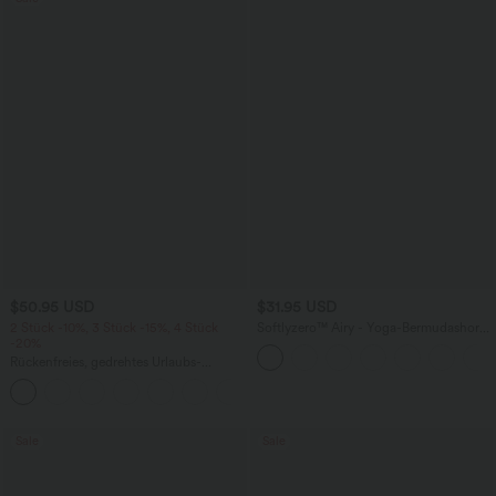
$50.95 USD
$31.95 USD
2 Stück -10%, 3 Stück -15%, 4 Stück
Softlyzero™ Airy - Yoga-Bermudashorts
-20%
mit hohem Bund, mehreren Taschen
und InstantCool
Rückenfreies, gedrehtes Urlaubs-
Maxikleid mit Seitentaschen und Schlitz
+8
Sale
Sale