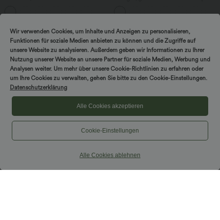
Ausschnitt - knitterfrei
verstellbaren Trägern und integriertem
BH
Wir verwenden Cookies, um Inhalte und Anzeigen zu personalisieren,
Sale
Funktionen für soziale Medien anbieten zu können und die Zugriffe auf
unsere Website zu analysieren. Außerdem geben wir Informationen zu Ihrer
Nutzung unserer Website an unsere Partner für soziale Medien, Werbung und
Analysen weiter. Um mehr über unsere Cookie-Richtlinien zu erfahren oder
um Ihre Cookies zu verwalten, gehen Sie bitte zu den Cookie-Einstellungen.
Datenschutzerklärung
Alle Cookies akzeptieren
Cookie-Einstellungen
Alle Cookies ablehnen
$39.95 USD
$36.95 USD
2 Stück -10%, 3 Stück -15%, 4 Stück
Lässige, geraffte Shorts mit hohem
-20%
Bund, mehreren Taschen und Poka-Dots
- 7,6 cm
Lässige Leinen-Hose mit hohem Bund,
Kordelzug, weitem Bein und Taschen
+5