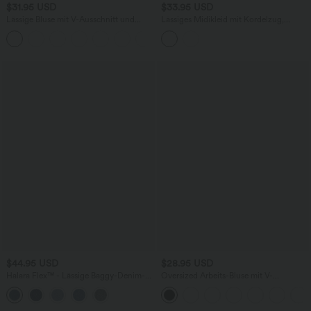
$31.95 USD
$33.95 USD
Lässige Bluse mit V-Ausschnitt und
Lässiges Midikleid mit Kordelzug,
kurzen Puffärmeln
Schlitz und geschwungenem Saum
$44.95 USD
$28.95 USD
Halara Flex™ - Lässige Baggy-Denim-
Oversized Arbeits-Bluse mit V-
Shorts mit hohem Crossover-Bund und
Ausschnitt und kurzen Ärmeln -
mehreren Taschen
knitterfrei