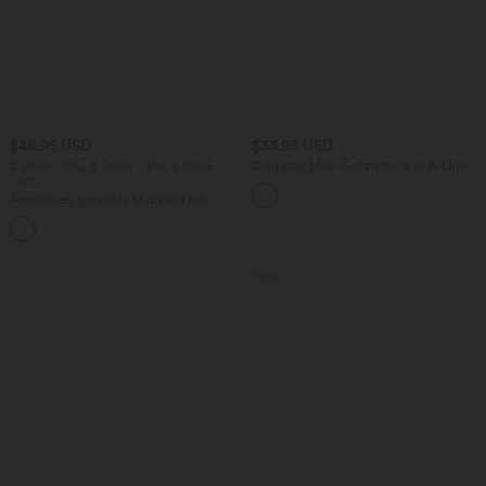
$48.95 USD
$33.95 USD
2 Stück -10%, 3 Stück -15%, 4 Stück
Gerippter Maxi-Freizeitrock in A-Linie
-20%
mit hohem Bund und Schlitzsaum
Ärmelloses, gerafftes Midikleid mit
eckigem Ausschnitt, integriertem BH
und überkreuztem Rückendesign
Sale