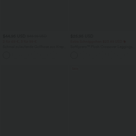
$44.95 USD
$25.95 USD
$48.95 USD
2 für 69 €, 3 für 99 €
Extra Schnäppchen $23.49 USD
Schmal zulaufende Golfhose aus Krepp
Softlyzero™ Plush Crossover Leggings
mit hohem Bund und Seitentaschen
mit Taschen
Sale