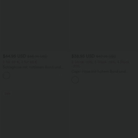
$44.95 USD
$38.95 USD
$48.95 USD
$42.95 USD
2 für 69 €, 3 für 99 €
2 Stück -10%, 3 Stück -15%, 4 Stück
-20%
Schlaghose mit mittlerem Bund und
seitlichen Reißverschlusstaschen
Capri-Hose mit hohem Bund und
+12
Seitentaschen - leinenähnliches Material
Sale