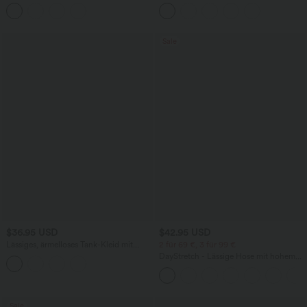
Rundhalsausschnitt, integriertem BH
aus Kunstleder mit hohem Bund und
und Rüschensaum
abgerundetem Saum
Sale
$36.95 USD
$42.95 USD
Lässiges, ärmelloses Tank-Kleid mit
2 für 69 €, 3 für 99 €
Rundhalsausschnitt und Seitentaschen
DayStretch - Lässige Hose mit hohem
Bund, Seitentaschen und Barrel-Leg
Sale