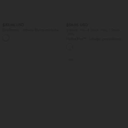
$33.95 USD
$56.95 USD
DayStretch - Arbeits-Shorts mit hohem
2 Stück -10%, 3 Stück -15%, 4 Stück
Bund, Seitentaschen und weitem Bein
-20%
+11
Halara Flex™ - Lässige, gewaschene
Baggy-Jeans aus drapiertem Lyocell mit
mittelhohem Bund, mehreren Taschen
und weitem Bein
Sale