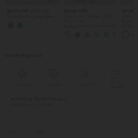
$61.95 USD
$39.95 USD
$31.95 
$67.95 USD
Halara Flex™ - Lässige Ballon-
2 Stück -10%, 3 Stück -15%, 4
2 Stück -
Joggers aus Denim mit
Stück -20%
Stück -2
mittelhohem Bund und
Lässige Hose mit Leinengefühl,
Softlyzer
mehreren Taschen
hoher Taille, Kordelzug an der
Shorts m
Seite und weitem Bein
mehreren
InstantCo
Unsere Angebote
Gratis
Lieferung
Rückgabe
Gutscheine
k
Geschenk
Kostenloser Standard-Versand
bei Bestellung ab $77 USD
PRODUKT ID: 02728756