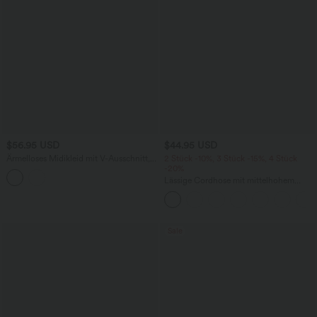
$56.95 USD
$44.95 USD
Ärmelloses Midikleid mit V-Ausschnitt,
2 Stück -10%, 3 Stück -15%, 4 Stück
Seitentaschen und Reißverschluss
-20%
Lässige Cordhose mit mittelhohem
Bund, Reißverschluss und Seitentaschen
Sale