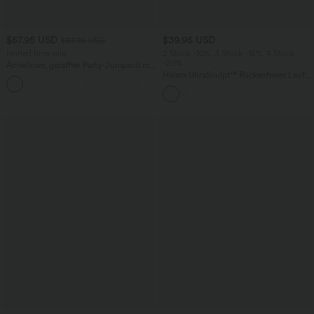
$57.95 USD
$39.95 USD
$67.95 USD
limited time sale
2 Stück -10%, 3 Stück -15%, 4 Stück
-20%
Ärmelloser, geraffter Party-Jumpsuit mit
V-Ausschnitt, Seitentaschen und
Halara UltraSculpt™ Rückenfreies Lauf-
+7
unsichtbarem Reißverschluss - pipi-
Tanktop mit U-Ausschnitt und
praktisch
überkreuztem, abgerundetem Saum