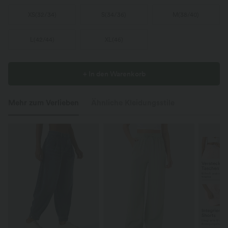
XS
(
32/34
)
S
(
34/36
)
M
(
38/40
)
L
(
42/44
)
XL
(
46
)
+ In den Warenkorb
Mehr zum Verlieben
Ähnliche Kleidungsstile