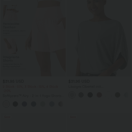
$31.95 USD
$31.95 USD
2 Stück -10%, 3 Stück -15%, 4 Stück
Lässiges Oberteil mit
-20%
Rundhalsausschnitt und
Fledermausärmeln
Softlyzero™ Airy - 2-in-1 Yoga-Shorts
mit superhohem Bund, mehreren
+23
Taschen und InstantCool - 17,78 cm
Sale
Sale