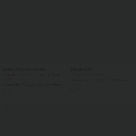
$61.95 USD
$42.95 USD
$64.95 USD
2 Stück -10%, 3 Stück -15%, 4 Stück
2 für 69 €, 3 für 99 €
-20%
Halara Flex™ dehnbare Stoffhose mit
Halara Flex™ Baggy Jeans Low Rise mit
hohem Bund, Waffelmuster,
Knopf und Reißverschluss, mehreren
Seitentaschen und weitem Bein
+5
Taschen, weitem Bein
Sale