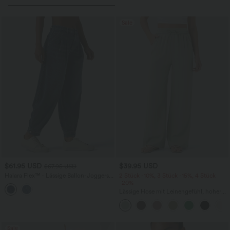
Sale
$61.95 USD
$39.95 USD
$67.95 USD
Halara Flex™ - Lässige Ballon-Joggers
2 Stück -10%, 3 Stück -15%, 4 Stück
aus Denim mit mittelhohem Bund und
-20%
mehreren Taschen
Lässige Hose mit Leinengefühl, hoher
Taille, Kordelzug an der Seite und
weitem Bein
Sale