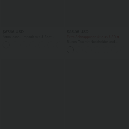
$67.95 USD
$25.95 USD
Ärmelloser Jumpsuit mit U-Boot-
Extra Schnäppchen $23.49 USD
Ausschnitt, Seitentaschen, seitlichen
Blusen-Top mit Neckholder und
+8
Bindebändern, Streifen und InstantCool
Schlüssellochausschnitt, plissiert,
- Easy Peezy Edition
ärmellos, abgerundeter Saum