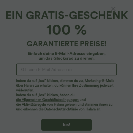
EIN GRATIS-GESCHENK
Fließender Urlaubs-Rock mit hohem Bund,
100 %
Rüschen und Seitentaschen
4.7
(
1045
)
GARANTIERTE PREISE!
$31.95 USD
Einfach deine E-Mail-Adresse eingeben,
um das Glücksrad zu drehen.
Indem du auf „los!“ klicken, stimmen du zu, Marketing-E-Mails
über Halara zu erhalten. du können Ihre Zustimmung jederzeit
widerrufen.
Indem du auf „los!“ klicken, haben du
die Allgemeinen Geschäftsbedingungen
und
die Aktivitätsregeln von Halara
gelesen und stimmen ihnen zu
und
erkennen die Datenschutzrichtlinie von Halara an
.
los!