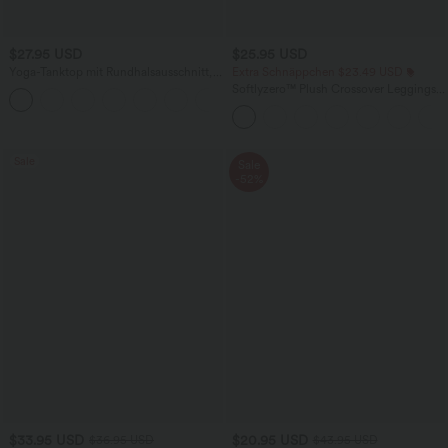
$27.95 USD
$25.95 USD
Yoga-Tanktop mit Rundhalsausschnitt,
Extra Schnäppchen $23.49 USD
Rüschen und InstantCool
Softlyzero™ Plush Crossover Leggings
+16
mit Taschen
Sale
Sale
-52%
$33.95 USD
$20.95 USD
$36.95 USD
$43.95 USD