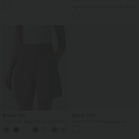
Schlitz und geschwungenem Saum
-20%
Lässige Leinen-Hose mit hohem Bund,
Kordelzug, weitem Bein und Taschen
$33.95 USD
$36.95 USD
DayStretch - Baggy-Shorts mit hohem
Halara Flex™ Arbeitsleggings aus
Bund und Seitentaschen - 17,8 cm
elastischem Strick-Denim mit hohem
+4
Bund und mehreren Taschen