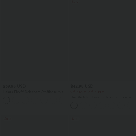
Sale
$39.95 USD
$42.95 USD
Halara Flex™ Dehnbare Stoffhose mit
2 für 69 €, 3 für 99 €
hohem Bund und Seitentasche hinten
DayStretch - Lässige Hose mit hohem
+13
Bund, Seitentaschen und Barrel-Leg
Sale
Sale