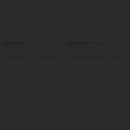
$31.95 USD
$61.95 USD
$64.95 USD
2 Stück -10%, 3 Stück -15%, 4 Stück
2 Stück -10%, 3 Stück -15%, 4 Stück
-20%
-20%
Softlyzero™ Airy - 2-in-1 Yoga-Shorts
Halara Flex™ Baggy Jeans Low Rise mit
mit superhohem Bund, mehreren
Knopf und Reißverschluss, mehreren
+23
Taschen und InstantCool - 17,78 cm
Taschen, weitem Bein
Sale