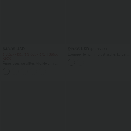
$48.95 USD
$19.95 USD
$37.95 USD
2 Stück -10%, 3 Stück -15%, 4 Stück
Lounge-Hemd mit Brusttasche, kurzen
-20%
Ärmeln und Streifen
Ärmelloses, gerafftes Midikleid mit
eckigem Ausschnitt, integriertem BH
und überkreuztem Rückendesign