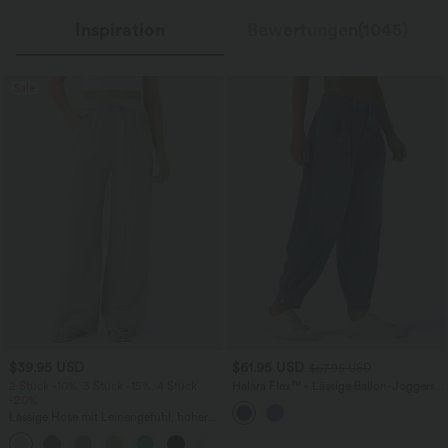
Inspiration
Bewertungen(1045)
Sale
$39.95 USD
$61.95 USD
$67.95 USD
2 Stück -10%, 3 Stück -15%, 4 Stück
Halara Flex™ - Lässige Ballon-Joggers
-20%
aus Denim mit mittelhohem Bund und
mehreren Taschen
Lässige Hose mit Leinengefühl, hoher
Taille, Kordelzug an der Seite und
+15
weitem Bein