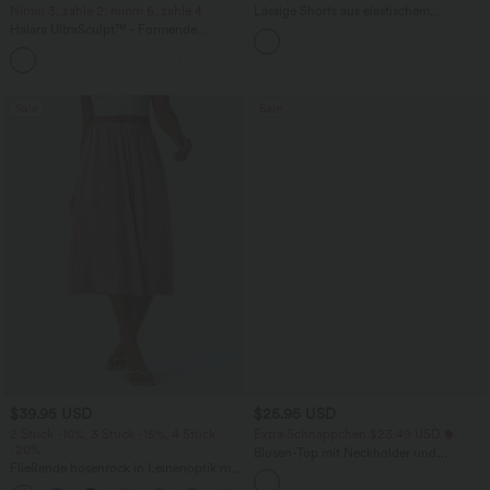
Nimm 3, zahle 2; nimm 6, zahle 4
Lässige Shorts aus elastischem
Kunstleder mit hohem Bund und
Halara UltraSculpt™ - Formende
Seitentaschen
Workout-Leggings mit hohem Bund,
+17
Seitentaschen und Bauchkontrolle
Sale
Sale
$39.95 USD
$25.95 USD
2 Stück -10%, 3 Stück -15%, 4 Stück
Extra Schnäppchen $23.49 USD
-20%
Blusen-Top mit Neckholder und
Fließende hosenrock in Leinenoptik mit
Schlüssellochausschnitt, plissiert,
mittelhohem Bund, Seitentaschen und
ärmellos, abgerundeter Saum