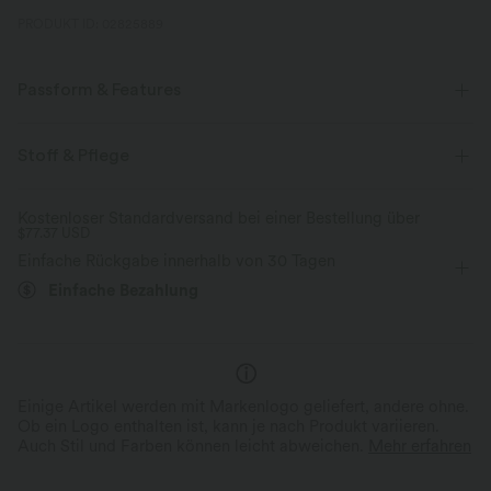
PRODUKT ID: 02825889
Passform & Features
flacher Bund
Seitentaschen
Raffung
überziehen
Stoff & Pflege
lässig
Midi
mit hohem Bund
Trapez
Kostenloser Standardversand bei einer Bestellung über
$77.37 USD
Mittlere Dehnung
Vier-Wege-Stretch
A-Linie
Einfache Rückgabe innerhalb von 30 Tagen
Einfache Bezahlung
Einige Artikel werden mit Markenlogo geliefert, andere ohne.
Ob ein Logo enthalten ist, kann je nach Produkt variieren.
Auch Stil und Farben können leicht abweichen.
Mehr erfahren