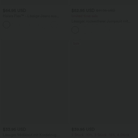
$64.95 USD
$52.95 USD
$61.95 USD
Halara Flex™ - Lässige Jeans aus
limited time sale
elastischem Strick-Denim mit hohem
Lässiger, rückenfreier Jumpsuit mit
Bund, mehreren Taschen,
Seitentaschen
Knopfverschluss und geradem Bein
Sale
$33.95 USD
$39.95 USD
Lässiges Midikleid mit Kordelzug,
2 Stück -10%, 3 Stück -15%, 4 Stück