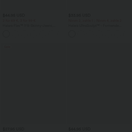
$44.95 USD
$33.95 USD
2 für 69 €, 3 für 99 €
Nimm 2, zahle 1；Nimm 4, zahle 2
Halara Flex™ 7/8-Skinny-Jeans,
Halara UltraSculpt™ - Formende
Röhrenjeans aus elastischem Strick-
Workout-Leggings mit hohem Bund,
Denim im 5-Pocket-Style mit hohem
Seitentaschen und Bauchkontrolle - 12,7
Bund
cm
Sale
$27.95 USD
$44.95 USD