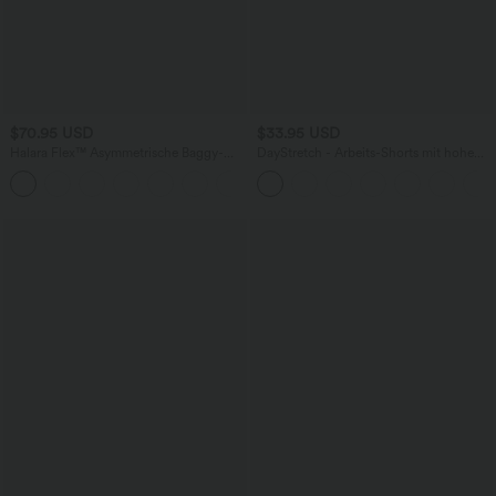
$70.95 USD
$33.95 USD
Halara Flex™ Asymmetrische Baggy-
DayStretch - Arbeits-Shorts mit hohem
Jeans mit hohem Bund und Taschen​
Bund, Seitentaschen und weitem Bein