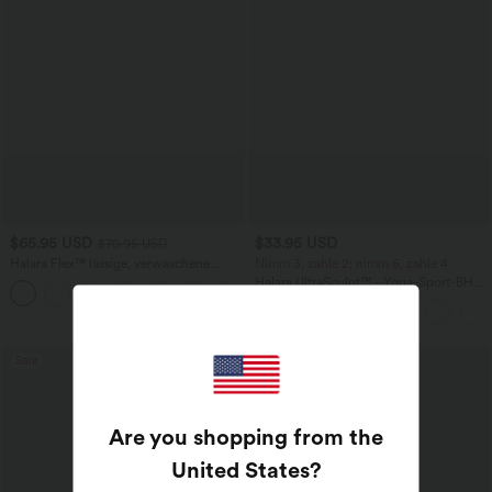
$65.95 USD
$33.95 USD
$70.95 USD
Halara Flex™ lässige, verwaschene
Nimm 3, zahle 2; nimm 6, zahle 4
Baggy Jeans aus elastischem Strick-
Halara UltraSculpt™ - Yoga-Sport-BH
+3
Denim mit niedrigem Bund, Knopf,
mit leichtem Support und geformten
Reißverschluss, mehreren Taschen und
Körbchen - Push-Up
weitem Bein
Sale
Are you shopping from the
United States
?