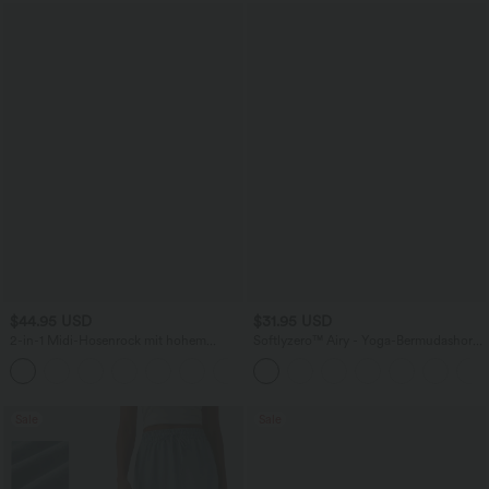
$44.95 USD
$31.95 USD
2-in-1 Midi-Hosenrock mit hohem
Softlyzero™ Airy - Yoga-Bermudashorts
Bund, Seitentaschen, Kordelzug und
mit hohem Bund, mehreren Taschen
+15
kontrastierendem Netz
und InstantCool
Sale
Sale