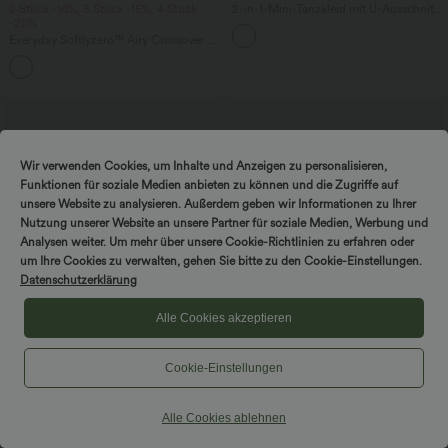
2 Stück -10%, 3 Stück -15%, 4 Stück
2-in-1-Mini-Tanzkleid mit U-Ausschnitt,
-20%
rückenfrei, verdrehter Ausschnitt,
Seitentasche-Easy Peezy
Everyday Softlyzero™ Airy Crossover 2-
in-1-Mini-Tennisrock mit Seitentaschen-
+25
Lucid
Wir verwenden Cookies, um Inhalte und Anzeigen zu personalisieren,
Funktionen für soziale Medien anbieten zu können und die Zugriffe auf
unsere Website zu analysieren. Außerdem geben wir Informationen zu Ihrer
Nutzung unserer Website an unsere Partner für soziale Medien, Werbung und
Analysen weiter. Um mehr über unsere Cookie-Richtlinien zu erfahren oder
um Ihre Cookies zu verwalten, gehen Sie bitte zu den Cookie-Einstellungen.
Datenschutzerklärung
Alle Cookies akzeptieren
Cookie-Einstellungen
$64.95 USD
$67.95 USD
Halara Flex™ Lässige verwaschene
Rückenfreies, ärmelloses, fließendes
Alle Cookies ablehnen
Bootcut-Jeans aus elastischem Strick-
Midikleid mit Seitentaschen und
Denim mit niedrigem Bund, Knopf,
überkreuztem Design