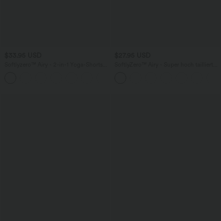
$33.95 USD
$27.95 USD
Softlyzero™ Airy - 2-in-1 Yoga-Shorts
SoftlyZero™ Airy - Super hoch taillierte
mit superhohem Bund, mehreren
2-in-1-Yoga-Shorts mit Gesäßtasche
+10
Taschen und InstantCool - 22,9 cm
und Seitentasche-längere Länge