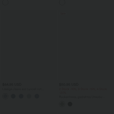
BH
Bindebändern, Streifen und InstantCool
- Easy Peezy Edition
Sale
$64.95 USD
$50.95 USD
Lässige Jeans aus Lyocell mit
2 Stück -10%, 3 Stück -15%, 4 Stück
mittelhohem Bund, mehreren Taschen
-20%
und Kordelzug
Rückenfreies, gedrehtes Urlaubs-
Maxikleid mit Seitentaschen und Schlitz