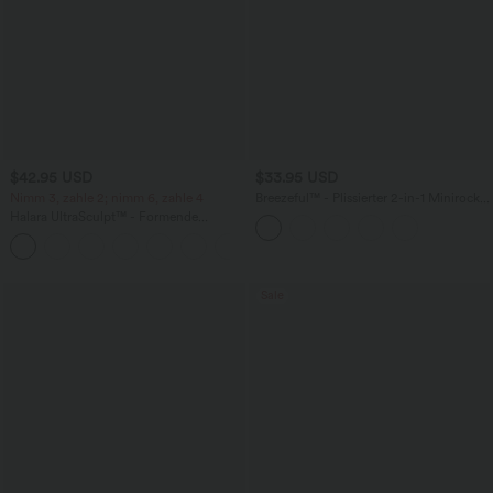
$42.95 USD
$33.95 USD
Nimm 3, zahle 2; nimm 6, zahle 4
Breezeful™ - Plissierter 2-in-1 Minirock
mit hohem Bund, Taschen und
Halara UltraSculpt™ - Formende
asymmetrischem Saum -
Workout-Leggings mit hohem Bund,
schnelltrocknend, extralang
+13
Seitentaschen, Booty-Scrunch und
Bauchkontrolle
Sale