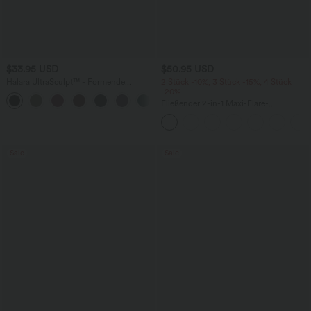
$33.95 USD
$50.95 USD
Halara UltraSculpt™ - Formende
2 Stück -10%, 3 Stück -15%, 4 Stück
Workout-Shorts mit hohe Bund,
-20%
+10
Seitentaschen und Bauchkontrolle - 17,8
Fließender 2-in-1 Maxi-Flare-
cm
Freizeitrock mit hohem Bund,
Seitentaschen und kontrastierendem
Netzstoff
Sale
Sale