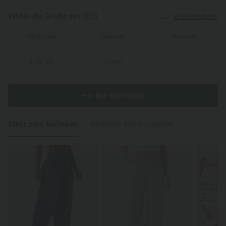
Wähle die Größe aus
(EU)
Größentabelle
XS
(
32/34
)
S
(
34/36
)
M
(
38/40
)
L
(
42/44
)
XL
(
46
)
+ In den Warenkorb
Mehr zum Verlieben
Ähnliche Kleidungsstile