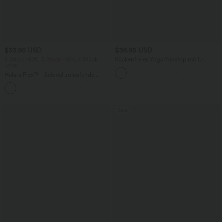
$33.95 USD
$36.95 USD
2 Stück -10%, 3 Stück -15%, 4 Stück
Rückenfreies Yoga-Tanktop mit U-
-20%
Ausschnitt, überkreuzten Trägern und
abgerundetem Saum
Halara Flex™ - Schmal zulaufende
Bürohose mit hohem Bund,
+8
Seitentaschen und Waffelstoff
Sale