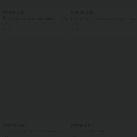
$31.95 USD
$44.95 USD
Ärmellose, oversized Büro-Bluse mit V-
Halara Flex™ - Lässige Baggy-Denim-
Ausschnitt - knitterfrei
Shorts mit hohem Crossover-Bund und
mehreren Taschen
$33.95 USD
$67.95 USD
Lässiges, gerafftes 2-in-1 Cami-Top mit
Ärmelloser Jumpsuit mit U-Boot-
verstellbaren Trägern und integriertem
Ausschnitt, Seitentaschen, seitlichen