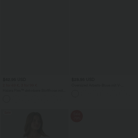
$42.95 USD
$28.95 USD
2 für 69 €, 3 für 99 €
Oversized Arbeits-Bluse mit V-
Ausschnitt und kurzen Ärmeln -
Halara Flex™ dehnbare Stoffhose mit
knitterfrei
hohem Bund, Waffelmuster,
+20
Seitentaschen und weitem Bein
Sale
Sale
-79%