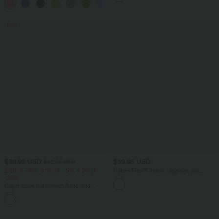
+1
weitem Bein
Sale
$38.95 USD
$39.95 USD
$42.95 USD
2 Stück -10%, 3 Stück -15%, 4 Stück
Halara Flex™ Jeans Jeggings aus
-20%
elastischem Strick-Denim mit hohem
Bund und Gesäßtaschen
Capri-Hose mit hohem Bund und
Seitentaschen - leinenähnliches Material
+7