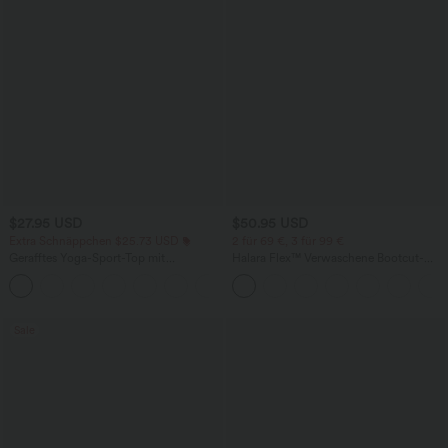
$27.95 USD
$50.95 USD
Extra Schnäppchen $25.73 USD
2 für 69 €, 3 für 99 €
Gerafftes Yoga-Sport-Top mit
Halara Flex™ Verwaschene Bootcut-
Rundhalsausschnitt und kurzen Ärmeln
Jeans aus elastischem Strick-Denim mit
+11
- UPF50+
hohem Bund und mehrere Taschen
Sale