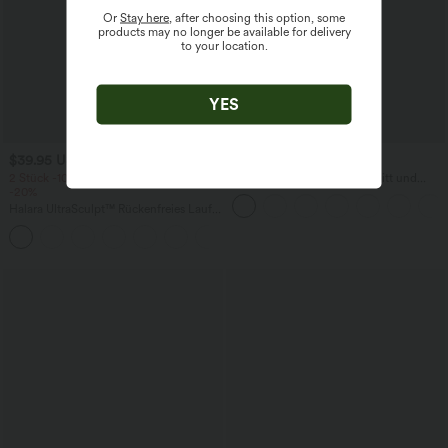
Or
Stay here
, after choosing this option, some
products may no longer be available for delivery
to your location.
YES
$39.95 USD
$31.95 USD
2 Stück -10%, 3 Stück -15%, 4 Stück
Lässige Bluse mit V-Ausschnitt und
-20%
kurzen Puffärmeln
Halara UltraSculpt™ Rückenfreies Lauf-
Tanktop mit U-Ausschnitt und
+11
überkreuztem, abgerundetem Saum