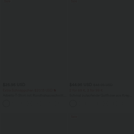
Sale
Sale
$25.95 USD
$44.95 USD
$48.95 USD
Extra Schnäppchen $20.13 USD
2 für 69 €, 3 für 99 €
Arbeits-T-Shirt mit Rundhalsausschnitt
Schmal zulaufende Golfhose aus Krepp
und kurzen Fledermausärmeln
mit hohem Bund und Seitentaschen
+1
Sale