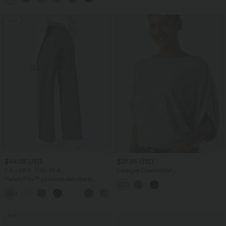
Sale
$44.95 USD
$31.95 USD
2 für 69 €, 3 für 99 €
Lässiges Oberteil mit
Rundhalsausschnitt und
Halara Flex™ plissierte dehnbare
Fledermausärmeln
Stoffhose mit hohem Bund,
+23
Seitentaschen und geradem Bein
Sale