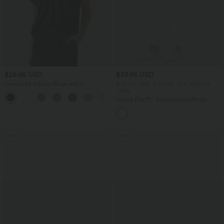
$28.95 USD
$33.95 USD
Oversized Arbeits-Bluse mit V-
2 Stück -10%, 3 Stück -15%, 4 Stück
Ausschnitt und kurzen Ärmeln -
-20%
+1
knitterfrei
Halara Flex™ - Schmal zulaufende
Bürohose mit hohem Bund,
Seitentaschen und Waffelstoff
Sale
Sale