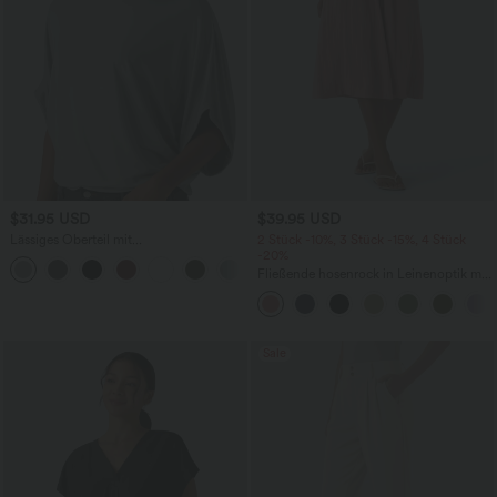
$31.95 USD
$39.95 USD
Lässiges Oberteil mit
2 Stück -10%, 3 Stück -15%, 4 Stück
Rundhalsausschnitt und
-20%
+1
Fledermausärmeln
Fließende hosenrock in Leinenoptik mit
mittelhohem Bund, Seitentaschen und
weitem Bein
Sale