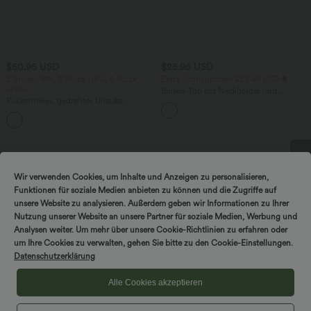
$50.95 USD
$25.95 USD
2 Stück -10%, 3 Stück -15%, 4 Stück
Extra Schnäppchen $23.49 USD
-20%
Blusen-Top mit Neckholder und
Rückenfreies, gedrehtes Urlaubs-
Schlüssellochausschnitt, plissiert,
Maxikleid mit Seitentaschen und Schlitz
ärmellos, abgerundeter Saum
+8
Wir verwenden Cookies, um Inhalte und Anzeigen zu personalisieren,
DREH & GEWINNE!
Funktionen für soziale Medien anbieten zu können und die Zugriffe auf
unsere Website zu analysieren. Außerdem geben wir Informationen zu Ihrer
Nutzung unserer Website an unsere Partner für soziale Medien, Werbung und
Analysen weiter. Um mehr über unsere Cookie-Richtlinien zu erfahren oder
um Ihre Cookies zu verwalten, gehen Sie bitte zu den Cookie-Einstellungen.
Datenschutzerklärung
Alle Cookies akzeptieren