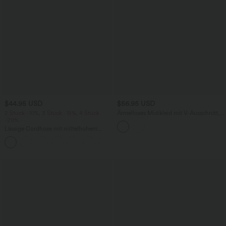
$44.95 USD
$56.95 USD
2 Stück -10%, 3 Stück -15%, 4 Stück
Ärmelloses Midikleid mit V-Ausschnitt,
-20%
Seitentaschen und Reißverschluss
Lässige Cordhose mit mittelhohem
Bund, Reißverschluss und Seitentaschen
+7