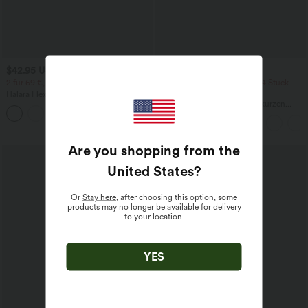
$42.95 USD
$42.95 USD
$50.95 USD
2 für 69 €, 3 für 99 €
2 Stück -10%, 3 Stück -15%, 4 Stück
-20%
Halara Flex™ dehnbare Stoffhose mit
hohem Bund, Waffelmuster,
Jumpsuit mit V-Ausschnitt, kurzen
+20
Seitentaschen und weitem Bein
Ärmeln, plissierten Seitentaschen und
weitem Bein, fließendem Waffelmuster
Are you shopping from the
United States
?
Or
Stay here
, after choosing this option, some
products may no longer be available for delivery
to your location.
YES