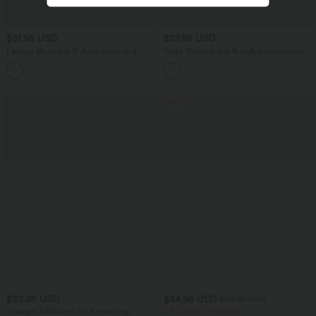
$31.95 USD
$27.95 USD
Lässige Bluse mit V-Ausschnitt und
Yoga-Tanktop mit Rundhalsausschnitt,
kurzen Puffärmeln
Rüschen und InstantCool
Sale
$33.95 USD
$44.95 USD
$48.95 USD
Lässiges Midikleid mit Kordelzug,
2 für 69 €, 3 für 99 €