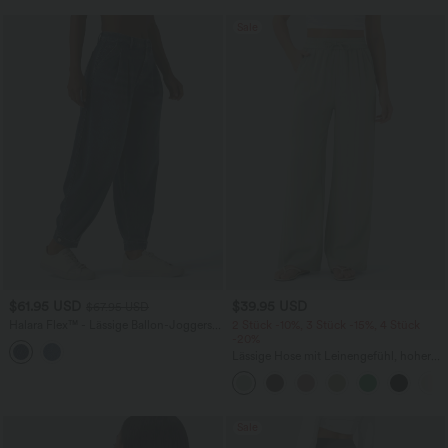
Sale
$61.95 USD
$39.95 USD
$67.95 USD
Halara Flex™ - Lässige Ballon-Joggers
2 Stück -10%, 3 Stück -15%, 4 Stück
aus Denim mit mittelhohem Bund und
-20%
mehreren Taschen
Lässige Hose mit Leinengefühl, hoher
Taille, Kordelzug an der Seite und
weitem Bein
Sale