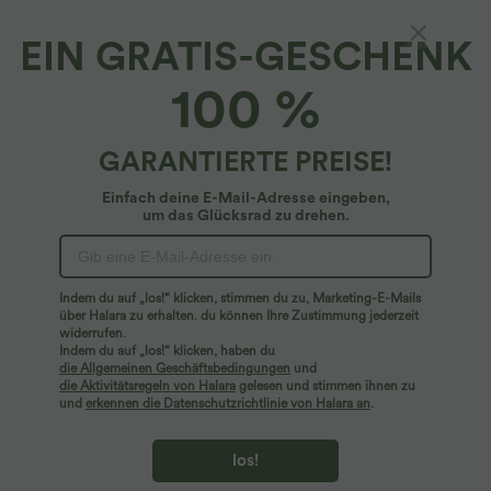
XS
(
32/34
)
S
(
34/36
)
M
(
38/40
)
EIN GRATIS-GESCHENK
100 %
L
(
42/44
)
XL
(
46
)
GARANTIERTE PREISE!
+ In den Warenkorb
Einfach deine E-Mail-Adresse eingeben,
um das Glücksrad zu drehen.
Mehr zum Verlieben
Ähnliche Kleidungsstile
Indem du auf „los!“ klicken, stimmen du zu, Marketing-E-Mails
über Halara zu erhalten. du können Ihre Zustimmung jederzeit
widerrufen.
Indem du auf „los!“ klicken, haben du
die Allgemeinen Geschäftsbedingungen
und
die Aktivitätsregeln von Halara
gelesen und stimmen ihnen zu
und
erkennen die Datenschutzrichtlinie von Halara an
.
los!