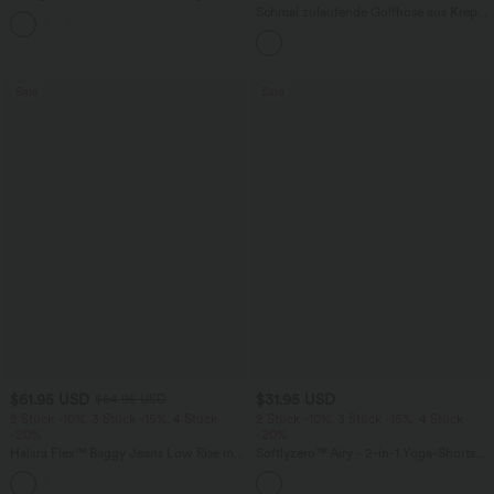
Schlitz und geschwungenem Saum
Schmal zulaufende Golfhose aus Krepp
mit hohem Bund und Seitentaschen
Sale
Sale
$61.95 USD
$31.95 USD
$64.95 USD
2 Stück -10%, 3 Stück -15%, 4 Stück
2 Stück -10%, 3 Stück -15%, 4 Stück
-20%
-20%
Halara Flex™ Baggy Jeans Low Rise mit
Softlyzero™ Airy - 2-in-1 Yoga-Shorts
Knopf und Reißverschluss, mehreren
mit superhohem Bund, mehreren
+5
Taschen, weitem Bein
Taschen und InstantCool - 17,78 cm