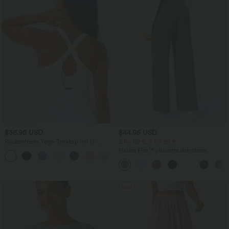
$36.95 USD
$44.95 USD
Rückenfreies Yoga-Tanktop mit U-
2 für 69 €, 3 für 99 €
Ausschnitt, überkreuzten Trägern und
Halara Flex™ plissierte dehnbare
abgerundetem Saum
Stoffhose mit hohem Bund,
Seitentaschen und geradem Bein
Sale