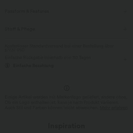
Passform & Features
Innenshorts
flacher Bund
Seitentaschen
Raffung
Stoff & Pflege
lässig
Midi
mit hohem Bund
Trapez
Kostenloser Standardversand bei einer Bestellung über
$77.37 USD
Mittlere Dehnung
Vier-Wege-Stretch
A-Linie
Einfache Rückgabe innerhalb von 30 Tagen
Einfache Bezahlung
Einige Artikel werden mit Markenlogo geliefert, andere ohne.
Ob ein Logo enthalten ist, kann je nach Produkt variieren.
Auch Stil und Farben können leicht abweichen.
Mehr erfahren
Inspiration