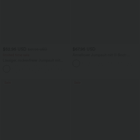
$52.95 USD
$67.95 USD
$61.95 USD
limited time sale
Ärmelloser Jumpsuit mit U-Boot-
Ausschnitt, Seitentaschen, seitlichen
Lässiger, rückenfreier Jumpsuit mit
Bindebändern, Streifen und InstantCool
Seitentaschen
- Easy Peezy Edition
+10
Sale
Sale