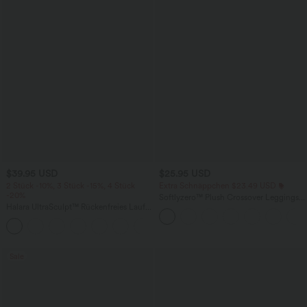
$39.95 USD
$25.95 USD
2 Stück -10%, 3 Stück -15%, 4 Stück
Extra Schnäppchen $23.49 USD
-20%
Softlyzero™ Plush Crossover Leggings
Halara UltraSculpt™ Rückenfreies Lauf-
mit Taschen
Tanktop mit U-Ausschnitt und
+11
überkreuztem, abgerundetem Saum
Sale