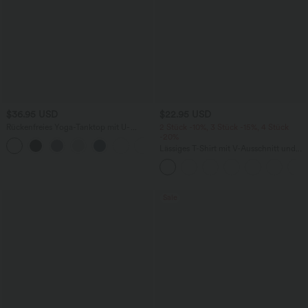
$36.95 USD
$22.95 USD
Rückenfreies Yoga-Tanktop mit U-
2 Stück -10%, 3 Stück -15%, 4 Stück
Ausschnitt, überkreuzten Trägern und
-20%
abgerundetem Saum
Lässiges T-Shirt mit V-Ausschnitt und
kurzen Ärmeln
Sale