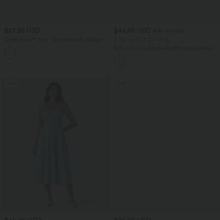
$27.95 USD
$44.95 USD
$48.95 USD
SoftlyZero™ Airy - Super hoch taillierte
2 für 69 €, 3 für 99 €
2-in-1-Yoga-Shorts mit Gesäßtasche
Schmal zulaufende Golfhose aus Krepp
+20
und Seitentasche-längere Länge
mit hohem Bund und Seitentaschen
Sale
Sale