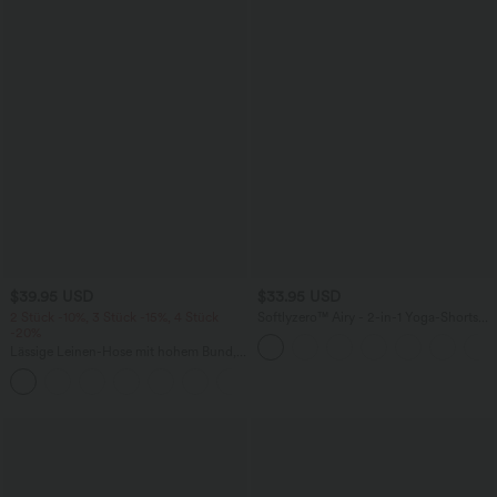
$39.95 USD
$33.95 USD
2 Stück -10%, 3 Stück -15%, 4 Stück
Softlyzero™ Airy - 2-in-1 Yoga-Shorts
-20%
mit superhohem Bund, mehreren
Taschen und InstantCool - 22,9 cm
Lässige Leinen-Hose mit hohem Bund,
Kordelzug, weitem Bein und Taschen
+5