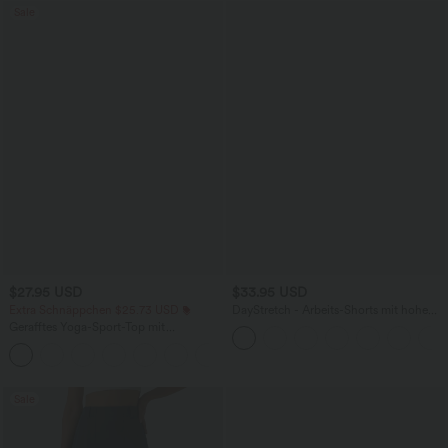
Sale
$27.95 USD
$33.95 USD
Extra Schnäppchen $25.73 USD
DayStretch - Arbeits-Shorts mit hohem
Bund, Seitentaschen und weitem Bein
Gerafftes Yoga-Sport-Top mit
Rundhalsausschnitt und kurzen Ärmeln
+11
- UPF50+
Sale