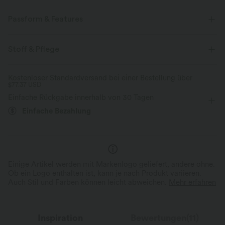
Passform & Features
flacher Bund
Seitentaschen
überziehen
Stoff & Pflege
Kordelzug
lässig
überlappende Knöchellänge
Kostenloser Standardversand bei einer Bestellung über
$77.37 USD
mit hohem Bund
Jogginghose
Zwei-Wege-Stretch
Einfache Rückgabe innerhalb von 30 Tagen
Lockerer Passform
Einfache Bezahlung
Einige Artikel werden mit Markenlogo geliefert, andere ohne.
Ob ein Logo enthalten ist, kann je nach Produkt variieren.
Auch Stil und Farben können leicht abweichen.
Mehr erfahren
Inspiration
Bewertungen(11)