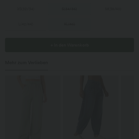
XS
(
32/34
)
S
(
34/36
)
M
(
38/40
)
L
(
42/44
)
XL
(
46
)
+ In den Warenkorb
Mehr zum Verlieben