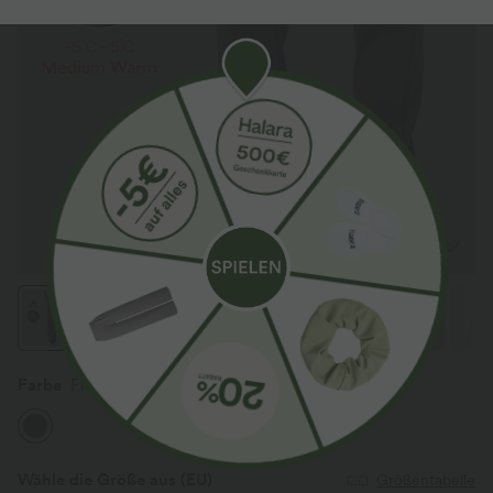
Farbe
Flint
Wähle die Größe aus
(EU)
Größentabelle