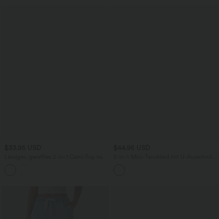
$33.95 USD
$44.95 USD
Lässiges, gerafftes 2-in-1 Cami-Top mit
2-in-1-Mini-Tanzkleid mit U-Ausschnitt,
verstellbaren Trägern und integriertem
rückenfrei, verdrehter Ausschnitt,
BH
Seitentasche-Easy Peezy