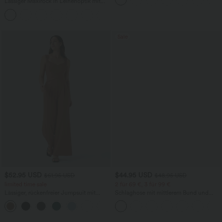
Lässiger Maxirock in Leinenoptik mit
hohem Bund und Kordelzug
Sale
$52.95 USD
$44.95 USD
$61.95 USD
$48.95 USD
limited time sale
2 für 69 €, 3 für 99 €
Lässiger, rückenfreier Jumpsuit mit
Schlaghose mit mittlerem Bund und
Seitentaschen
seitlichen Reißverschlusstaschen
+10