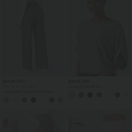
$44.95 USD
$31.95 USD
2 für 69 €, 3 für 99 €
Lässiges Oberteil mit
Rundhalsausschnitt und
Halara Flex™ plissierte dehnbare
Fledermausärmeln
Stoffhose mit hohem Bund,
+23
Seitentaschen und geradem Bein
Sale
Sale