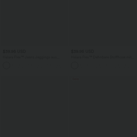
$39.95 USD
$39.95 USD
Halara Flex™ Jeans Jeggings aus
Halara Flex™ Dehnbare Stoffhose mit
elastischem Strick-Denim mit hohem
hohem Bund und Seitentasche hinten
Bund und Gesäßtaschen
Sale