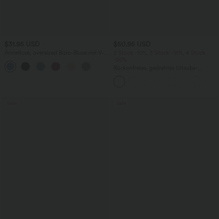
$31.95 USD
$50.95 USD
Ärmellose, oversized Büro-Bluse mit V-
2 Stück -10%, 3 Stück -15%, 4 Stück
Ausschnitt - knitterfrei
-20%
Rückenfreies, gedrehtes Urlaubs-
Maxikleid mit Seitentaschen und Schlitz
Sale
Sale