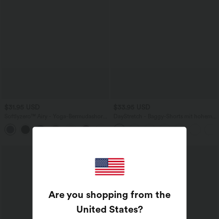
$31.95 USD
$33.95 USD
Softlyzero™ Airy - Yoga-Bermudashorts
DayStretch - Baggy-Shorts mit hohem
mit hohem Bund, mehreren Taschen
Bund und Seitentaschen - 17,8 cm
+16
und InstantCool
Are you shopping from the
United States
?