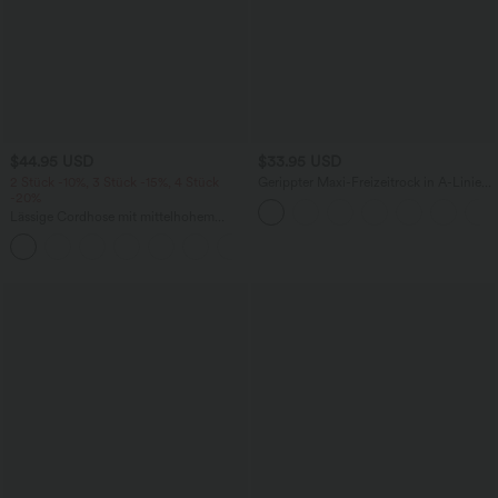
$44.95 USD
$33.95 USD
2 Stück -10%, 3 Stück -15%, 4 Stück
Gerippter Maxi-Freizeitrock in A-Linie
-20%
mit hohem Bund und Schlitzsaum
Lässige Cordhose mit mittelhohem
Bund, Reißverschluss und Seitentaschen
+7