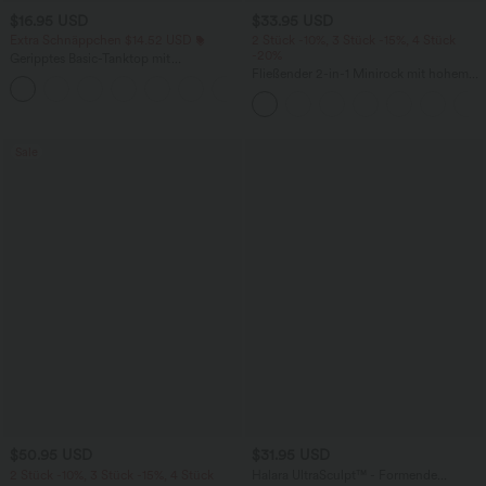
$16.95 USD
$33.95 USD
Extra Schnäppchen $14.52 USD
2 Stück -10%, 3 Stück -15%, 4 Stück
-20%
Geripptes Basic-Tanktop mit
Rundhalsausschnitt und lässigem
Fließender 2-in-1 Minirock mit hohem
Schnitt
Bund, Seitentaschen, Kordelzug,
Kontrast-Mesh und ausgestelltem Bein -
extralang
Sale
$50.95 USD
$31.95 USD
2 Stück -10%, 3 Stück -15%, 4 Stück
Halara UltraSculpt™ - Formende