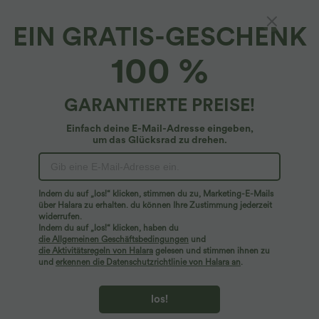
EIN GRATIS-GESCHENK
Lässige Fleece-Jogginghose mit hohem Bund,
100 %
Seitentaschen und Kordelzug
4.7
(
11
)
GARANTIERTE PREISE!
$44.95 USD
Einfach deine E-Mail-Adresse eingeben,
um das Glücksrad zu drehen.
Indem du auf „los!“ klicken, stimmen du zu, Marketing-E-Mails
über Halara zu erhalten. du können Ihre Zustimmung jederzeit
widerrufen.
Indem du auf „los!“ klicken, haben du
die Allgemeinen Geschäftsbedingungen
und
die Aktivitätsregeln von Halara
gelesen und stimmen ihnen zu
und
erkennen die Datenschutzrichtlinie von Halara an
.
los!