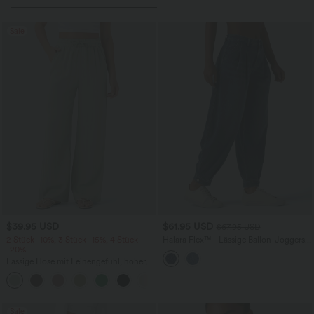
Sale
$39.95 USD
$61.95 USD
$67.95 USD
2 Stück -10%, 3 Stück -15%, 4 Stück
Halara Flex™ - Lässige Ballon-Joggers
-20%
aus Denim mit mittelhohem Bund und
mehreren Taschen
Lässige Hose mit Leinengefühl, hoher
Taille, Kordelzug an der Seite und
+15
weitem Bein
Sale