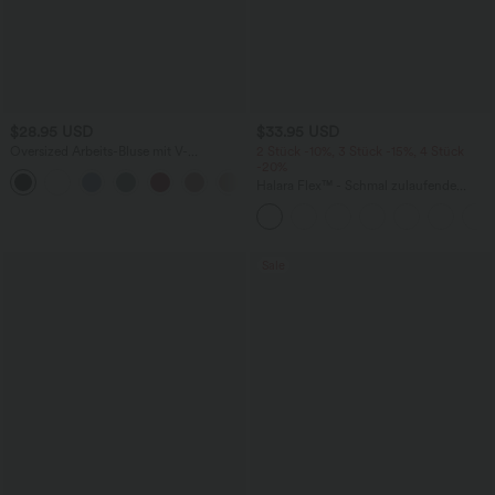
$28.95 USD
$33.95 USD
Oversized Arbeits-Bluse mit V-
2 Stück -10%, 3 Stück -15%, 4 Stück
Ausschnitt und kurzen Ärmeln -
-20%
+1
knitterfrei
Halara Flex™ - Schmal zulaufende
Bürohose mit hohem Bund,
Seitentaschen und Waffelstoff
Sale