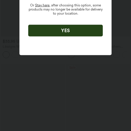
Or
Stay here
, after choosing this option, some
products may no longer be available for delivery
to your location.
YES
$33.95 USD
$44.95 USD
Lässiges Midikleid mit Kordelzug,
2-in-1 Midi-Hosenrock mit hohem
Schlitz und geschwungenem Saum
Bund, Seitentaschen, Kordelzug und
kontrastierendem Netz
Sale