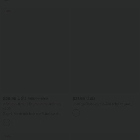
Sale
$38.95 USD
$31.95 USD
$42.95 USD
2 Stück -10%, 3 Stück -15%, 4 Stück
Lässige Bluse mit V-Ausschnitt und
-20%
kurzen Puffärmeln
Capri-Hose mit hohem Bund und
Seitentaschen - leinenähnliches Material
+7
Sale