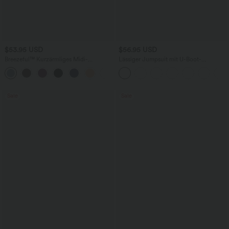
$53.95 USD
$56.95 USD
Breezeful™ Kurzärmliges Midi-
Lässiger Jumpsuit mit U-Boot-
Freizeitkleid mit V-Ausschnitt,
Ausschnitt, Seitentaschen, kurzen
+9
Seitentaschen und Bindeband hinten -
Ärmeln und Kordelzug - Easy Peezy
schnelltrocknend
Edition
Sale
Sale