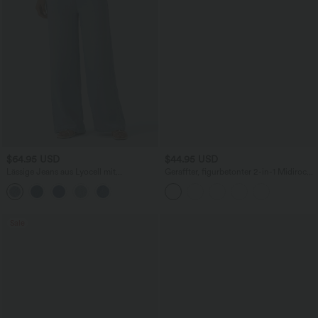
$64.95 USD
$44.95 USD
Lässige Jeans aus Lyocell mit
Geraffter, figurbetonter 2-in-1 Midirock
mittelhohem Bund, mehreren Taschen
aus Kunstleder mit hohem Bund und
und Kordelzug
abgerundetem Saum
Sale