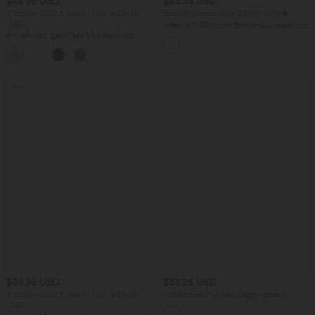
$48.95 USD
$25.95 USD
2 Stück -10%, 3 Stück -15%, 4 Stück
Extra Schnäppchen $20.13 USD
-20%
Arbeits-T-Shirt mit Rundhalsausschnitt
Ärmelloses, gerafftes Midikleid mit
und kurzen Fledermausärmeln
eckigem Ausschnitt, integriertem BH
und überkreuztem Rückendesign
Sale
$39.95 USD
$36.95 USD
2 Stück -10%, 3 Stück -15%, 4 Stück
Halara Flex™ Arbeitsleggings aus
-20%
elastischem Strick-Denim mit hohem
Bund und mehreren Taschen