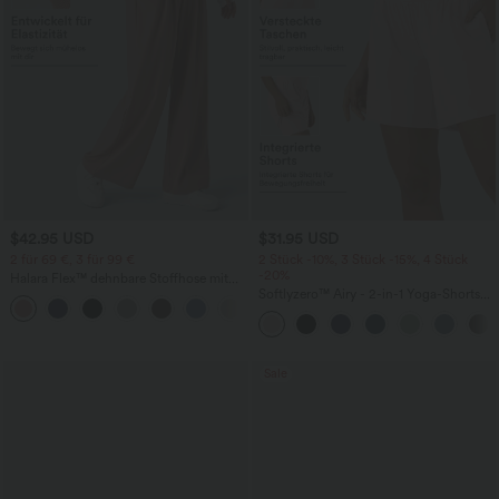
$42.95 USD
$31.95 USD
2 für 69 €, 3 für 99 €
2 Stück -10%, 3 Stück -15%, 4 Stück
-20%
Halara Flex™ dehnbare Stoffhose mit
hohem Bund, Waffelmuster,
Softlyzero™ Airy - 2-in-1 Yoga-Shorts
+20
Seitentaschen und weitem Bein
mit superhohem Bund, mehreren
Taschen und InstantCool - 17,78 cm
Sale