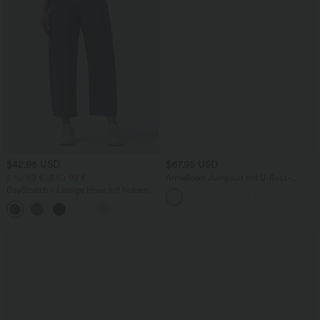
$42.95 USD
$67.95 USD
2 für 69 €, 3 für 99 €
Ärmelloser Jumpsuit mit U-Boot-
Ausschnitt, Seitentaschen, seitlichen
DayStretch - Lässige Hose mit hohem
Bindebändern, Streifen und InstantCool
Bund, Seitentaschen und Barrel-Leg
- Easy Peezy Edition
+5