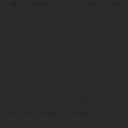
Halara Flex™ - Lässige Baggy-Denim-
Breezeful™ - Plissierter 2-in-1 Minirock
Shorts mit hohem Crossover-Bund und
mit hohem Bund, Taschen und
mehreren Taschen
asymmetrischem Saum -
schnelltrocknend, extralang
Sale
Sale
$50.95 USD
$33.95 USD
2 für 69 €, 3 für 99 €
Nimm 2, zahle 1；Nimm 4, zahle 2
Halara Flex™ Verwaschene Bootcut-
Halara UltraSculpt™ - Formende
Jeans aus elastischem Strick-Denim mit
Workout-Leggings mit hohem Bund,
+5
hohem Bund und mehrere Taschen
Seitentaschen und Bauchkontrolle - 12,7
cm