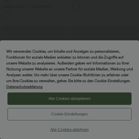
-20%
Workout-Shorts mit hohem Bund,
Tasche und Bauchkontrolle - 22,9 cm
Fließender 2-in-1 Maxi-Flare-
Freizeitrock mit hohem Bund,
+1
Seitentaschen und kontrastierendem
Netzstoff
Sale
Wir verwenden Cookies, um Inhalte und Anzeigen zu personalisieren,
Funktionen für soziale Medien anbieten zu können und die Zugriffe auf
unsere Website zu analysieren. Außerdem geben wir Informationen zu Ihrer
Nutzung unserer Website an unsere Partner für soziale Medien, Werbung und
Analysen weiter. Um mehr über unsere Cookie-Richtlinien zu erfahren oder
um Ihre Cookies zu verwalten, gehen Sie bitte zu den Cookie-Einstellungen.
Datenschutzerklärung
Alle Cookies akzeptieren
Cookie-Einstellungen
$39.95 USD
$33.95 USD
2 Stück -10%, 3 Stück -15%, 4 Stück
Halara UltraSculpt™ - Formende
-20%
Workout-Shorts mit hohe Bund,
Alle Cookies ablehnen
Seitentaschen und Bauchkontrolle - 17,8
Lässige Hose mit hohem Bund,
cm
Kordelzug, weitem Bein und verkürzter