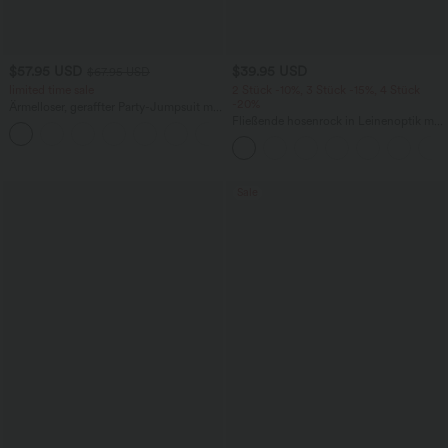
$57.95 USD
$39.95 USD
$67.95 USD
limited time sale
2 Stück -10%, 3 Stück -15%, 4 Stück
-20%
Ärmelloser, geraffter Party-Jumpsuit mit
V-Ausschnitt, Seitentaschen und
Fließende hosenrock in Leinenoptik mit
+7
unsichtbarem Reißverschluss - pipi-
mittelhohem Bund, Seitentaschen und
praktisch
weitem Bein
Sale