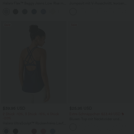
Halara Flex™ Baggy Jeans Low Rise mit
Jumpsuit mit V-Ausschnitt, kurzen
Knopf und Reißverschluss, mehreren
Ärmeln, plissierten Seitentaschen und
+5
Taschen, weitem Bein
weitem Bein, fließendem Waffelmuster
Sale
Sale
$39.95 USD
$25.95 USD
2 Stück -10%, 3 Stück -15%, 4 Stück
Extra Schnäppchen $23.49 USD
-20%
Blusen-Top mit Neckholder und
Halara UltraSculpt™ Rückenfreies Lauf-
Schlüssellochausschnitt, plissiert,
Tanktop mit U-Ausschnitt und
ärmellos, abgerundeter Saum
+11
überkreuztem, abgerundetem Saum