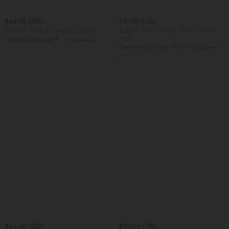
$42.95 USD
$27.95 USD
Nimm 3, zahle 2; nimm 6, zahle 4
2 Stück -10%, 3 Stück -15%, 4 Stück
-20%
Halara UltraSculpt™ - Formende
Workout-Leggings mit hohem Bund,
Everyday Softlyzero™ Airy Crossover 2-
+13
Seitentaschen, Booty-Scrunch und
in-1-Mini-Tennisrock mit Seitentaschen-
Bauchkontrolle
Lucid
$44.95 USD
$33.95 USD