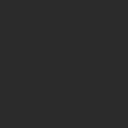
nalen Text ansehen
Hilfreich
(
0
)
nalen Text ansehen