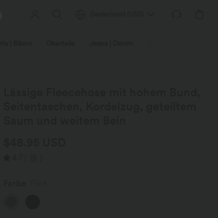
Deutschland
(
USD
)
ts | Bikers
Oberteile
Jeans | Denim
Leggings
Plus-Size
Lässige Fleecehose mit hohem Bund,
Seitentaschen, Kordelzug, geteiltem
Saum und weitem Bein
$48.95 USD
4.7
(
18
)
Farbe
Flint