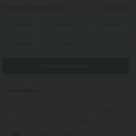
Wähle die Größe aus
(EU)
Größentabelle
XS
(
32/34
)
S
(
34/36
)
M
(
38/40
)
L
(
42/44
)
XL
(
46
)
+ In den Warenkorb
Unsere Angebote
Gratis
Lieferung
Rückgabe
Gutscheine
Li
Geschenk
Kostenloser Standard-Versand