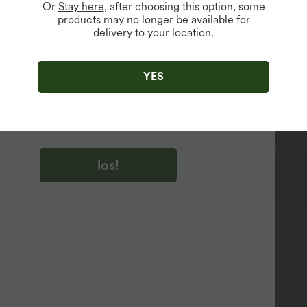
Or
Stay here
, after choosing this option, some
products may no longer be available for
delivery to your location.
u auf „los!“ klicken, stimmen du zu, Marketing-E-Mails über
zu erhalten. du können Ihre Zustimmung jederzeit widerrufen.
YES
u auf „los!“ klicken, haben du
lgemeinen Geschäftsbedingungen
und
ivitätsregeln von Halara
gelesen und stimmen ihnen zu und
n die Datenschutzrichtlinie von Halara an
.
überziehen
Kordelzug
lässig
extra lang
los!