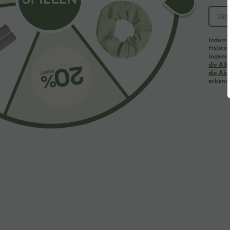
PRODUKT ID: 02867166
Indem d
Halara 
Passform & Features
Indem d
die Al
die Akt
erkenne
flacher Bund
Seitentaschen
Schlitz-Design
Zwei-Wege-Stretch
Lockerer Passform
Stoff & Pflege
Materialien
80 % Polyester und 20 % Baumwolle