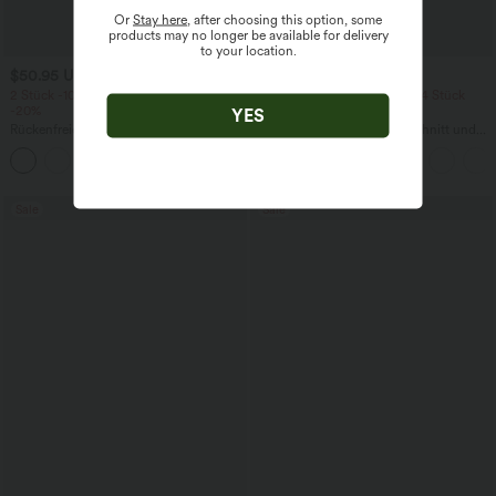
Or
Stay here
, after choosing this option, some
products may no longer be available for delivery
to your location.
$50.95 USD
$22.95 USD
2 Stück -10%, 3 Stück -15%, 4 Stück
2 Stück -10%, 3 Stück -15%, 4 Stück
-20%
-20%
YES
Rückenfreies, gedrehtes Urlaubs-
Lässiges T-Shirt mit V-Ausschnitt und
Maxikleid mit Seitentaschen und Schlitz
kurzen Ärmeln
+8
Sale
Sale