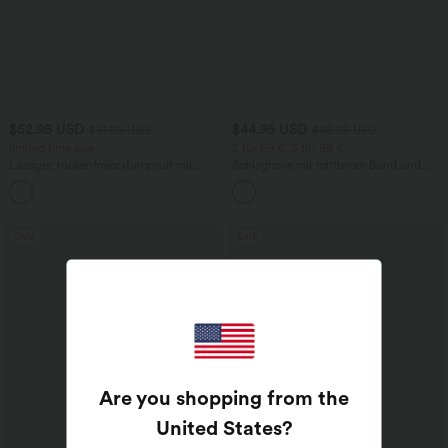
$52.95 USD
$44.95 USD
$61.95 USD
$48.95 USD
limited time sale
2 für 69 €, 3 für 99 €
Lässiger, rückenfreier Jumpsuit mit
Schlaghose mit mittlerem Bund und
Seitentaschen
seitlichen Reißverschlusstaschen
+10
Sale
Sale
Are you shopping from the
United States
?