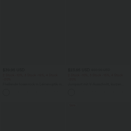
$39.95 USD
$23.95 USD
$50.95 USD
2 Stück -10%, 3 Stück -15%, 4 Stück
2 Stück -10%, 3 Stück -15%, 4 Stück
-20%
-20%
Fließende hosenrock in Leinenoptik mit
Jumpsuit mit V-Ausschnitt, kurzen
mittelhohem Bund, Seitentaschen und
Ärmeln, plissierten Seitentaschen und
+1
weitem Bein
weitem Bein, fließendem Waffelmuster
Sale