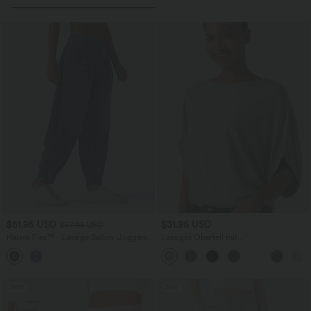
$61.95 USD
$31.95 USD
$67.95 USD
Halara Flex™ - Lässige Ballon-Joggers
Lässiges Oberteil mit
aus Denim mit mittelhohem Bund und
Rundhalsausschnitt und
mehreren Taschen
Fledermausärmeln
Sale
Sale