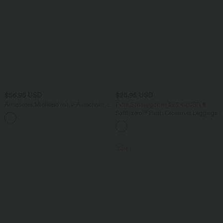
$56.95 USD
$25.95 USD
Ärmelloses Midikleid mit V-Ausschnitt,
Extra Schnäppchen $23.49 USD
Seitentaschen und Reißverschluss
Softlyzero™ Plush Crossover Leggings
mit Taschen
Sale