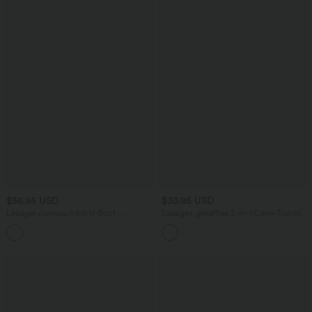
$56.95 USD
$33.95 USD
Lässiger Jumpsuit mit U-Boot-
Lässiges, gerafftes 2-in-1 Cami-Top mit
Ausschnitt, Seitentaschen, kurzen
verstellbaren Trägern und integriertem
Ärmeln und Kordelzug - Easy Peezy
BH
Edition