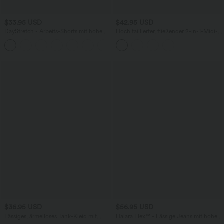
$33.95 USD
$42.95 USD
DayStretch - Arbeits-Shorts mit hohem
Hoch taillierter, fließender 2-in-1-Midi-
Bund, Seitentaschen und weitem Bein
Tanzrock mit Seitentasche
+11
$36.95 USD
$56.95 USD
Lässiges, ärmelloses Tank-Kleid mit
Halara Flex™ - Lässige Jeans mit hohem
Rundhalsausschnitt und Seitentaschen
Crossover-Bund, Seitentaschen,