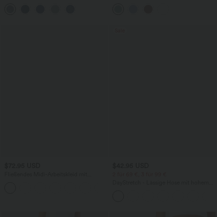
mittelhohem Bund, mehreren Taschen
Rundhalsausschnitt, integriertem BH
und Kordelzug
und Rüschensaum
Sale
$72.95 USD
$42.95 USD
Fließendes Midi-Arbeitskleid mit
2 für 69 €, 3 für 99 €
Seitentaschen, Fledermausärmeln und
DayStretch - Lässige Hose mit hohem
Bauchkontrolle
Bund, Seitentaschen und Barrel-Leg