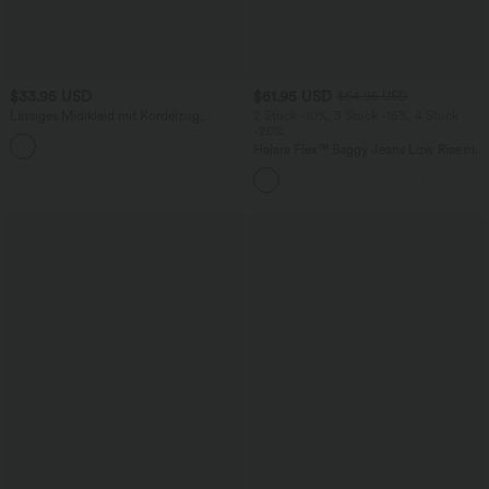
$33.95 USD
$61.95 USD
$64.95 USD
Lässiges Midikleid mit Kordelzug,
2 Stück -10%, 3 Stück -15%, 4 Stück
Schlitz und geschwungenem Saum
-20%
Halara Flex™ Baggy Jeans Low Rise mit
Knopf und Reißverschluss, mehreren
Taschen, weitem Bein