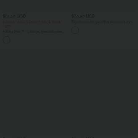
$56.95 USD
$36.95 USD
2 Stück -10%, 3 Stück -15%, 4 Stück
Figurbetonter, geraffter Maxirock mit
-20%
mittelhohem Bund, Streifen,
Blumenmuster und Bindeband vorne
Halara Flex™ - Lässige, gewaschene
Baggy-Jeans aus drapiertem Lyocell mit
mittelhohem Bund, mehreren Taschen
und weitem Bein