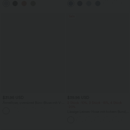
Bauchkontrolle und geradem Bein
Sale
$31.95 USD
$39.95 USD
Ärmellose, oversized Büro-Bluse mit V-
2 Stück -10%, 3 Stück -15%, 4 Stück
Ausschnitt - knitterfrei
-20%
Lässige Leinen-Hose mit hohem Bund,
Kordelzug, weitem Bein und Taschen