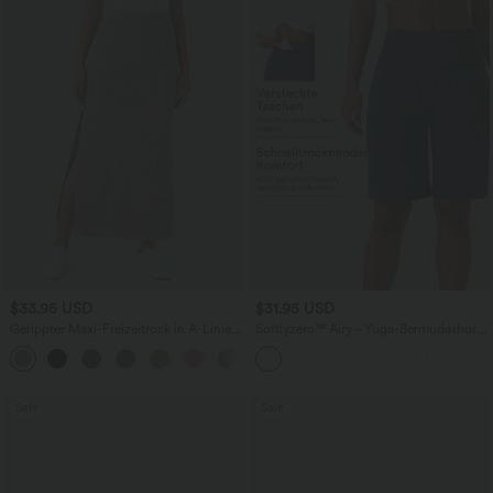
$33.95 USD
$31.95 USD
Gerippter Maxi-Freizeitrock in A-Linie
Softlyzero™ Airy - Yoga-Bermudashorts
mit hohem Bund und Schlitzsaum
mit hohem Bund, mehreren Taschen
und InstantCool
Sale
Sale