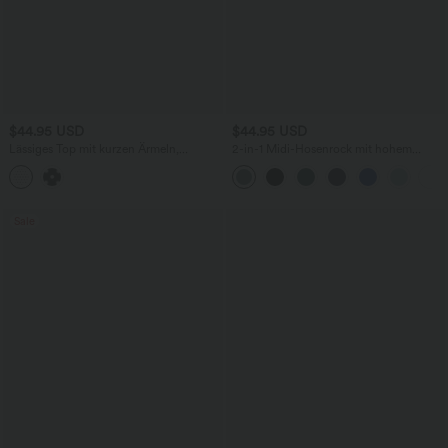
$44.95 USD
$44.95 USD
Lässiges Top mit kurzen Ärmeln,
2-in-1 Midi-Hosenrock mit hohem
integriertem BH, One-Shoulder-Design,
Bund, Seitentaschen, Kordelzug und
Polka-Dots und abgerundetem Saum
kontrastierendem Netz
Sale