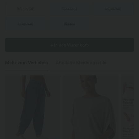
XS
(
32/34
)
S
(
34/36
)
M
(
38/40
)
L
(
42/44
)
XL
(
46
)
+ In den Warenkorb
Mehr zum Verlieben
Ähnliche Kleidungsstile