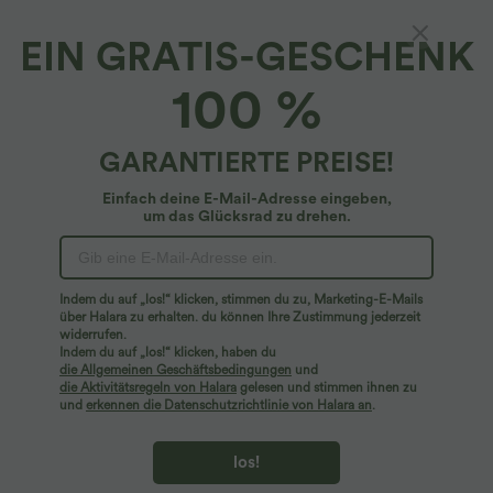
EIN GRATIS-GESCHENK
Yoga-Shorts mit hohem Bund, Seitentaschen,
100 %
kontrastierendem Netzstoff und Farbblock -
schnelltrocknend, 17,78 cm
4.4
(
15
)
GARANTIERTE PREISE!
$19.95 USD
$27.95 USD
Einfach deine E-Mail-Adresse eingeben,
um das Glücksrad zu drehen.
Indem du auf „los!“ klicken, stimmen du zu, Marketing-E-Mails
über Halara zu erhalten. du können Ihre Zustimmung jederzeit
widerrufen.
Indem du auf „los!“ klicken, haben du
die Allgemeinen Geschäftsbedingungen
und
die Aktivitätsregeln von Halara
gelesen und stimmen ihnen zu
und
erkennen die Datenschutzrichtlinie von Halara an
.
los!