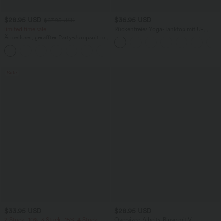
$28.95 USD
$36.95 USD
$67.95 USD
limited time sale
Rückenfreies Yoga-Tanktop mit U-
Ausschnitt, überkreuzten Trägern und
Ärmelloser, geraffter Party-Jumpsuit mit
abgerundetem Saum
V-Ausschnitt, Seitentaschen und
+7
unsichtbarem Reißverschluss - pipi-
praktisch
Sale
$33.95 USD
$28.95 USD
2 Stück -10%, 3 Stück -15%, 4 Stück
Oversized Arbeits-Bluse mit V-