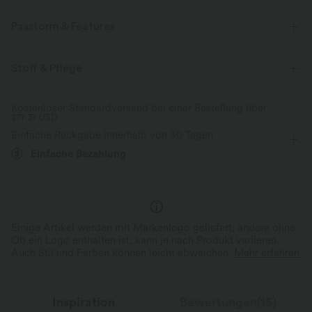
Passform & Features
flacher Bund
Seitentaschen
atmungsaktives Mesh
Stoff & Pflege
überziehen
Yoga & Pilates
Kontrastierende Farben
Kostenloser Standardversand bei einer Bestellung über
$77.37 USD
17,5 cm
mit hohem Bund
eng geschnitten
Einfache Rückgabe innerhalb von 30 Tagen
Vier-Wege-Stretch
Einfache Bezahlung
Einige Artikel werden mit Markenlogo geliefert, andere ohne.
Ob ein Logo enthalten ist, kann je nach Produkt variieren.
Auch Stil und Farben können leicht abweichen.
Mehr erfahren
Inspiration
Bewertungen(15)