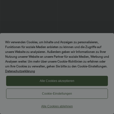
Wir verwenden Cookies, um Inhalte und Anzeigen zu personalisieren,
Funktionen für soziale Medien anbieten zu können und die Zugriffe auf
unsere Website zu analysieren. Außerdem geben wir Informationen zu Ihrer
Nutzung unserer Website an unsere Partner für soziale Medien, Werbung und
$53.95 USD
$44.95 USD
$50.95 USD
Analysen weiter. Um mehr über unsere Cookie-Richtlinien zu erfahren oder
2 Stück -10%, 3 Stück -15%, 4 Stück
2 Stück -10%, 3 Stück -15%, 4 Stück
um Ihre Cookies zu verwalten, gehen Sie bitte zu den Cookie-Einstellungen.
-20%
-20%
Datenschutzerklärung
Halara Flex™ Midi-Jeansrock mit
Halara Flex™ - Lässige Capri-Jeans mit
hohem Bund, mehreren Taschen und
hohem Bund, mehreren Taschen und
+1
legerem Schnitt, figurbetonter,
geschlitztem Saum - slim
Alle Cookies akzeptieren
verwaschener Rock
Cookie-Einstellungen
Hosen & Jogginghosen
Alle Cookies ablehnen
Kleider