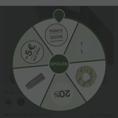
Farbe
Dusky Charcoal
Wähle die Größe aus
(EU)
Größentabelle