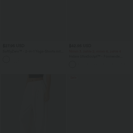
$27.95 USD
$42.95 USD
SoftlyZero™ - 2-in-1 Yoga-Shorts mit
Nimm 3, zahle 2; nimm 6, zahle 4
hohem Crossover-Bund, mehreren
Halara UltraSculpt™ - Formende
Taschen und Ösen - schnelltrocknend,
Workout-Leggings mit hohem Bund,
7,6 cm
Seitentaschen, Booty-Scrunch und
Bauchkontrolle
Sale