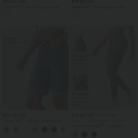
$64.95 USD
$36.95 USD
Halara Flex™ Barrel-Leg-Jeans aus
Halara Flex™ Arbeitsleggings aus
elastischem Strick-Denim mit niedrigem
elastischem Strick-Denim mit hohem
Bund, Knopf, Reißverschluss und
Bund und mehreren Taschen
mehreren Taschen
Sale
$50.95 USD
$33.95 USD
$36.95 USD
Halara Flex™ - Lässige, gewaschene
Nimm 3, zahle 2; nimm 6, zahle 4
Bermuda-Shorts aus elastischem Strick-
Halara UltraSculpt™ - Formende
Denim mit hohem Bund, mehreren
Workout-Leggings mit hohem Bund,
Taschen und Rollsaum
Seitentaschen und Bauchkontrolle