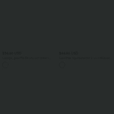
$34.95 USD
$44.95 USD
Lässige, geraffte Shorts mit hohem
Geraffter, figurbetonter 2-in-1 Midirock
Bund, mehreren Taschen und Poka-Dots
aus Kunstleder mit hohem Bund und
- 7,6 cm
abgerundetem Saum