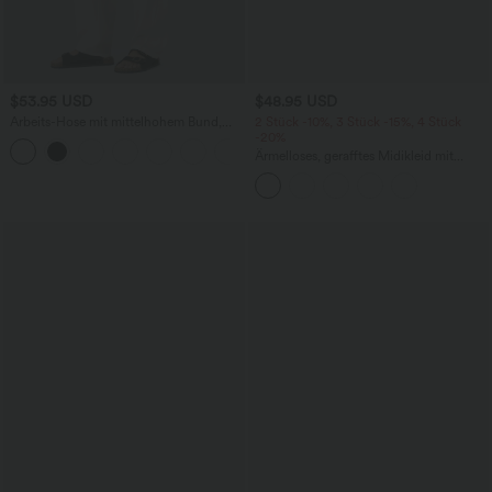
$53.95 USD
$48.95 USD
Arbeits-Hose mit mittelhohem Bund,
2 Stück -10%, 3 Stück -15%, 4 Stück
Seitentaschen und Barrel-Leg
-20%
+3
Ärmelloses, gerafftes Midikleid mit
eckigem Ausschnitt, integriertem BH
und überkreuztem Rückendesign