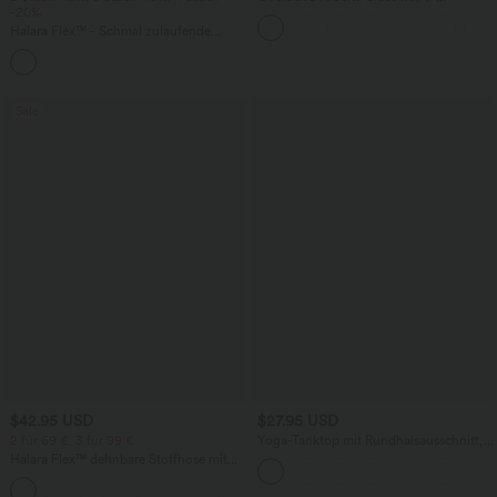
-20%
Ausschnitt und kurzen Ärmeln -
knitterfrei
Halara Flex™ - Schmal zulaufende
Bürohose mit hohem Bund,
+8
Seitentaschen und Waffelstoff
Sale
$42.95 USD
$27.95 USD
2 für 69 €, 3 für 99 €
Yoga-Tanktop mit Rundhalsausschnitt,
Rüschen und InstantCool
Halara Flex™ dehnbare Stoffhose mit
hohem Bund, Waffelmuster,
+20
Seitentaschen und weitem Bein