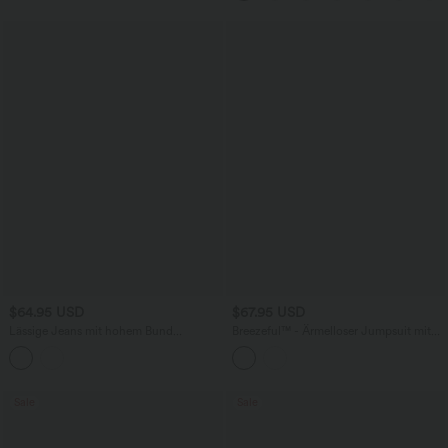
$64.95 USD
$67.95 USD
Lässige Jeans mit hohem Bund
Breezeful™ - Ärmelloser Jumpsuit mit
mehreren Taschen und weitem Bein
Seitentaschen - schnelltrocknend, Easy
Peezy Edition
Sale
Sale