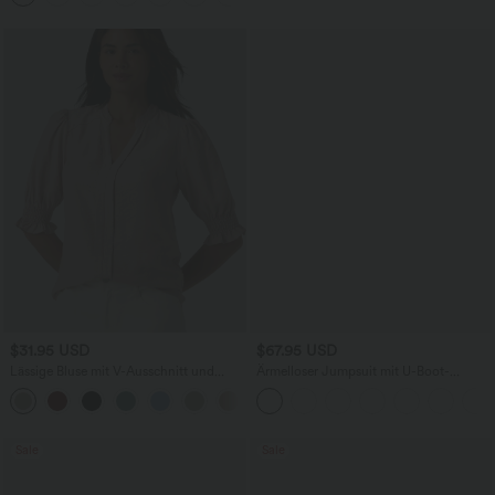
$31.95 USD
$67.95 USD
Lässige Bluse mit V-Ausschnitt und
Ärmelloser Jumpsuit mit U-Boot-
kurzen Puffärmeln
Ausschnitt, Seitentaschen, seitlichen
Bindebändern, Streifen und InstantCool
- Easy Peezy Edition
Sale
Sale