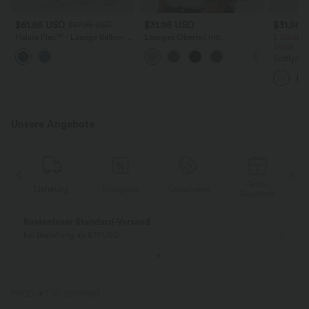
$61.95 USD
$31.95 USD
$31.95 
$67.95 USD
Halara Flex™ - Lässige Ballon-
Lässiges Oberteil mit
2 Stück -
Joggers aus Denim mit
Rundhalsausschnitt und
Stück -2
mittelhohem Bund und
Fledermausärmeln
Softlyzer
mehreren Taschen
Shorts m
mehreren
InstantCo
Unsere Angebote
Gratis
Lieferung
Rückgabe
Gutscheine
Liefer
Geschenk
Gratis Rückgabe
Einfache Rückg
nur für Neukunden in Deutschland
innerhalb 30 Tage
PRODUKT ID: 02707061