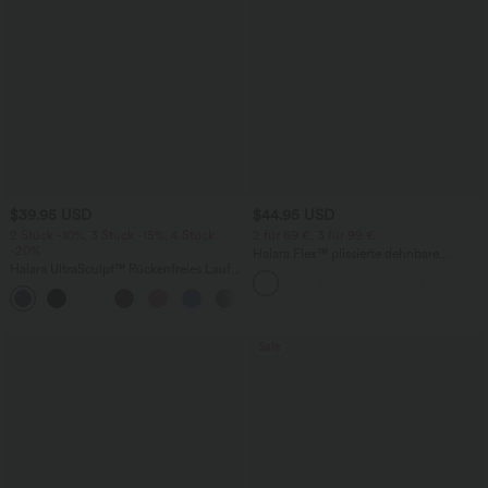
$39.95 USD
$44.95 USD
2 Stück -10%, 3 Stück -15%, 4 Stück
2 für 69 €, 3 für 99 €
-20%
Halara Flex™ plissierte dehnbare
Halara UltraSculpt™ Rückenfreies Lauf-
Stoffhose mit hohem Bund,
Tanktop mit U-Ausschnitt und
Seitentaschen und geradem Bein
+11
überkreuztem, abgerundetem Saum
Sale