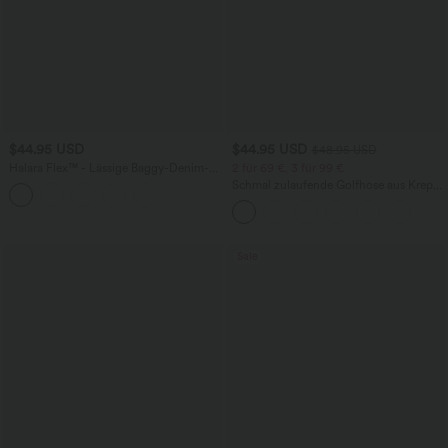
$44.95 USD
$44.95 USD
$48.95 USD
Halara Flex™ - Lässige Baggy-Denim-
2 für 69 €, 3 für 99 €
Shorts mit hohem Crossover-Bund und
Schmal zulaufende Golfhose aus Krepp
mehreren Taschen
mit hohem Bund und Seitentaschen
Sale