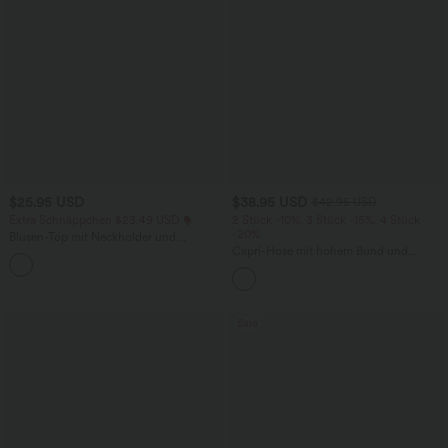
$25.95 USD
$38.95 USD
$42.95 USD
Extra Schnäppchen $23.49 USD
2 Stück -10%, 3 Stück -15%, 4 Stück
-20%
Blusen-Top mit Neckholder und
Schlüssellochausschnitt, plissiert,
Capri-Hose mit hohem Bund und
+3
ärmellos, abgerundeter Saum
Seitentaschen - leinenähnliches Material
Sale