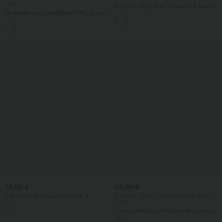
-20%
Pantalon de golf en crêpe, taille haute,
Shorts de yoga SoftlyZero™ Airy 2-en-1
coupe fuselée, avec poches
InstantCool, super taille haute, 7" avec
+23
poches
Promo
24,95 €
34,95 €
Débardeur de yoga à col rond, à
2 pièces -10%, 3 pièces -15%, 4 pièces
fronces, effet rafraîchissant - UPF50+
-20%
+16
Halara UltraSculpt™ Débardeur de sport
à col rond et ourlet arrondi