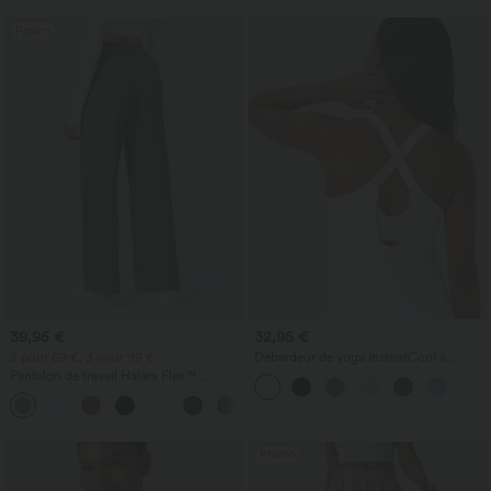
Promo
39,95 €
32,95 €
2 pour 69 €, 3 pour 99 €
Débardeur de yoga InstantCool à
encolure en U et ourlet arrondi –
Pantalon de travail Halara Flex™
UPF50+
DayStretch à taille haute, avec poches et
+23
coupe droite
Promo