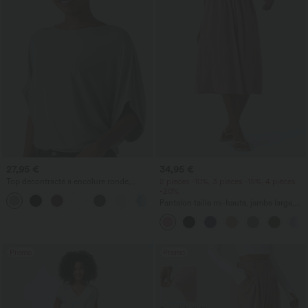
27,95 €
34,95 €
Top décontracté à encolure ronde,
2 pièces -10%, 3 pièces -15%, 4 pièces
manches chauve-souris et coupe ample
-20%
+1
Pantalon taille mi-haute, jambe large,
fluide, effet lin, avec poche
Promo
Promo