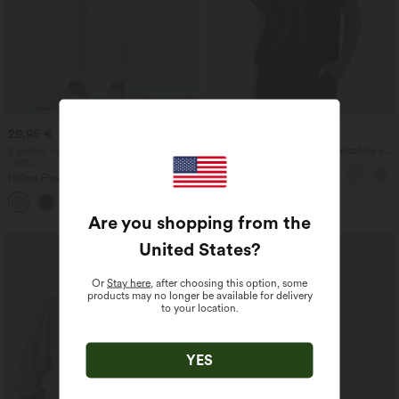
29,95 €
24,95 €
2 pièces -10%, 3 pièces -15%, 4 pièces
Blouse de travail oversize à encolure en
-20%
V, manches courtes, en tissu
anti‑froissage
Halara Flex™ Pantalon de travail à taille
haute, coupe fuselée et tissu gaufré,
+8
avec poches
Are you shopping from the
United States
?
Or
Stay here
, after choosing this option, some
products may no longer be available for delivery
to your location.
YES