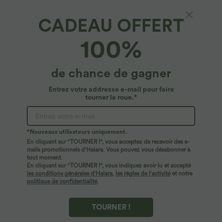
CADEAU OFFERT
100%
de chance de gagner
Entrez votre addresse e-mail pour faire
tourner la roue.*
Oops!
Nous ne semblons pas pouvoir trouver la page que
*Nouveaux utilisateurs uniquement.
vous recherchez.
En cliquant sur "TOURNER !", vous acceptez de recevoir des e-
mails promotionnels d'Halara. Vous pouvez vous désabonner à
tout moment.
Acheter plus
En cliquant sur "TOURNER !", vous indiquez avoir lu et accepté
les conditions générales d'Halara
,
les règles de l'activité
et notre
politique de confidentialité
.
TOURNER !