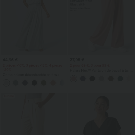
44,95 €
37,95 €
2 pièces -10%, 3 pièces -15%, 4 pièces
2 pour 69 €, 3 pour 99 €
-20%
Halara Flex™ Pantalon de travail à taille
Combinaison décontractée en tissu
haute, jambe large, avec poches, en
gaufré, col en V, manches courtes,
maille gaufrée
+5
poches latérales, jambes larges et coupe
fluide
Promo