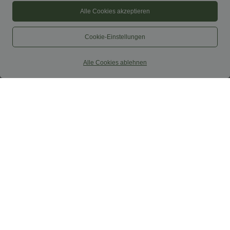
Alle Cookies akzeptieren
Cookie-Einstellungen
Alle Cookies ablehnen
59,95 €
34,95 €
Combinaison de travail sans manches à
2 pièces -10%, 3 pièces -15%, 4 pièces
encolure bateau, côtés noués, toucher
-20%
+8
frais, rayée, avec poches — Édition Easy
Pantalon décontracté taille haute à
Peezy
cordon, coupe large en mélange de lin,
avec poches