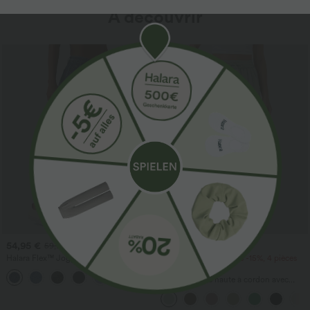
À découvrir
Promo
54,95 €
34,95 €
59,95 €
Halara Flex™ Joggers ballon
2 pièces -10%, 3 pièces -15%, 4 pièces
décontractés en jean, taille mi-haute,
-20%
avec poches
Pantalon taille haute à cordon avec
poches, jambe large et coupe ample,
style décontracté, effet lin