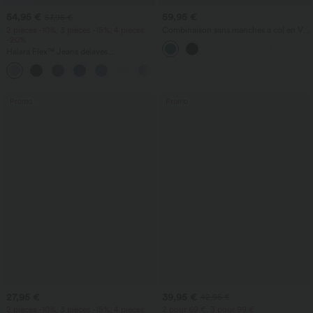
54,95 €
59,95 €
57,95 €
2 pièces -10%, 3 pièces -15%, 4 pièces
Combinaison sans manches à col en V
-20%
avec poche froncée - Easy Peezy
Halara Flex™ Jeans délavés
décontractés, coupe baggy à jambe
+5
large, taille basse asymétrique, poches
zippées
Promo
Promo
27,95 €
39,95 €
42,95 €
2 pièces -10%, 3 pièces -15%, 4 pièces
2 pour 69 €, 3 pour 99 €