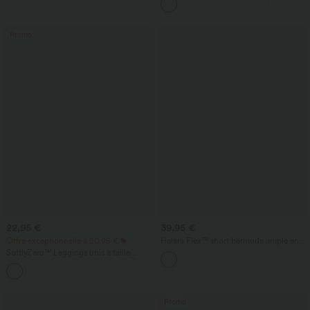
Promo
22,95 €
39,95 €
Offre exceptionnelle à 20,95 €
Halara Flex™ short bermuda ample en
denim, taille haute croisée avec effet
SoftlyZero™ Leggings unis à taille
gainant sur le ventre, avec poches.
croisée avec poche
+16
Promo