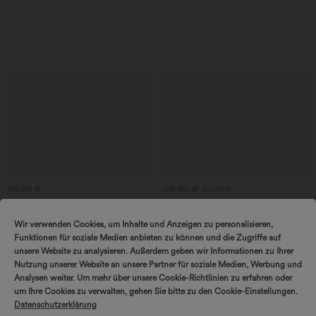
49,95 €
29,95 €
32,95 €
Robe de travail midi à encolure en V,
Achetez-en 3, payez-en 2 ; achetez-en
sans manches, à fermeture éclair à
6, payez-en 4
double sens, avec poches
Halara UltraSculpt™ Leggings
Wir verwenden Cookies, um Inhalte und Anzeigen zu personalisieren,
d'entraînement sculptants taille haute,
Funktionen für soziale Medien anbieten zu können und die Zugriffe auf
effet ventre plat, avec poche
unsere Website zu analysieren. Außerdem geben wir Informationen zu Ihrer
Nutzung unserer Website an unsere Partner für soziale Medien, Werbung und
Promo
Analysen weiter. Um mehr über unsere Cookie-Richtlinien zu erfahren oder
um Ihre Cookies zu verwalten, gehen Sie bitte zu den Cookie-Einstellungen.
Datenschutzerklärung