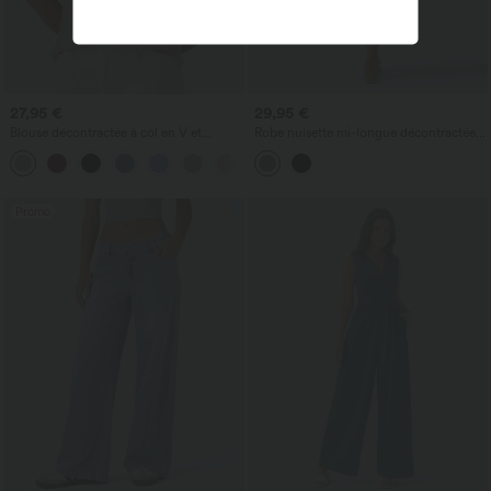
27,95 €
29,95 €
Blouse décontractée à col en V et
Robe nuisette mi-longue décontractée à
manches courtes bouffantes
cordon, ourlet fendu incurvé
Promo