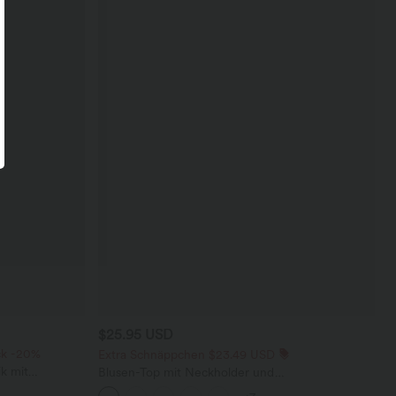
$25.95 USD
ck -20%
Extra Schnäppchen $23.49 USD
k mit
Blusen-Top mit Neckholder und
 und weitem
Schlüssellochausschnitt, plissiert, ärmellos,