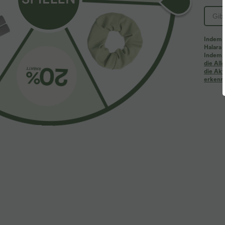
Indem d
Halara 
Indem d
die Al
die Akt
erkenne
$61.95 USD
$33.95 USD
$64.95 USD
2 Stück -10%, 3 Stück -15%, 4 Stück -20%
Nimm 3, zahle 
Halara Flex™ Baggy Jeans Low Rise mit Knopf
Halara UltraSc
und Reißverschluss, mehreren Taschen, weitem
Leggings mit 