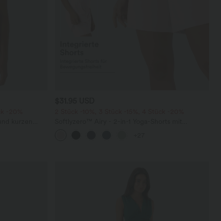
$31.95 USD
ck -20%
2 Stück -10%, 3 Stück -15%, 4 Stück -20%
 und kurzen
Softlyzero™ Airy - 2-in-1 Yoga-Shorts mit
superhohem Bund, mehreren Taschen und
+27
InstantCool - 17,78 cm