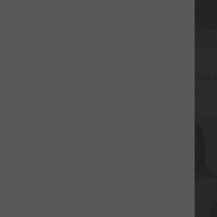
$44.95 USD
67.95 USD
 Lässige Ballon-Joggers aus Denim
2 für 69 €, 3 für 99 €
em Bund und mehreren Taschen
Halara Flex™ plissierte dehnbare S
hohem Bund, Seitentaschen und 
+27
Sale