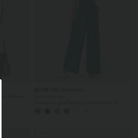
$57.95 USD
$67.95 USD
itt, Rüschen
limited time sale
Ärmelloser, geraffter Party-Jumpsuit mit V-
Ausschnitt, Seitentaschen und unsichtbarem
+11
Reißverschluss - pipi-praktisch
Sale