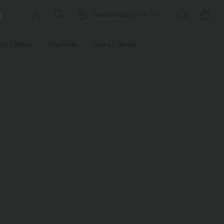
Deutschland
(
USD
)
ts | Bikers
Oberteile
Jeans | Denim
Leggings
Plus-Size