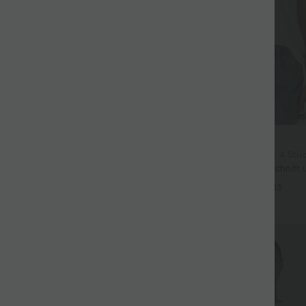
$22.95 USD
its-Bluse mit V-Ausschnitt und
2 Stück -10%, 3 Stück -15%, 4 Stü
 knitterfrei
Lässiges T-Shirt mit V-Ausschnitt
+5
Ärmeln
+13