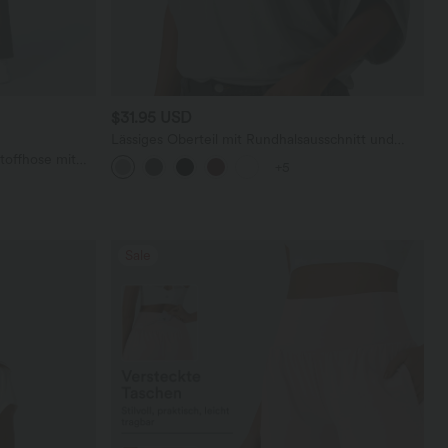
$31.95 USD
Lässiges Oberteil mit Rundhalsausschnitt und
Fledermausärmeln
toffhose mit
+5
geradem Bein
Sale