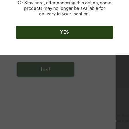
Or
Stay here
, after choosing this option, some
products may no longer be available for
delivery to your location.
u auf „los!“ klicken, stimmen du zu, Marketing-E-Mails über
zu erhalten. du können Ihre Zustimmung jederzeit widerrufen.
YES
u auf „los!“ klicken, haben du
lgemeinen Geschäftsbedingungen
und
ivitätsregeln von Halara
gelesen und stimmen ihnen zu und
n die Datenschutzrichtlinie von Halara an
.
los!
$39.95 USD
$36.95 USD
2; nimm 6, zahle 4
2 Stück -10%, 3 Stück -15%, 4 Stü
ulpt™ - Formende Workout-
Fließende hosenrock in Leinenopti
hohem Bund, Seitentaschen und
mittelhohem Bund, Seitentaschen