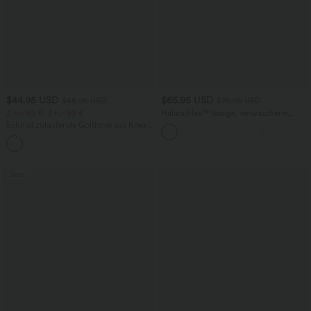
$44.95 USD
$65.95 USD
$48.95 USD
$70.95 USD
2 für 69 €, 3 für 99 €
Halara Flex™ lässige, verwaschene
Baggy Jeans aus elastischem Strick-
Schmal zulaufende Golfhose aus Krepp
Denim mit niedrigem Bund, Knopf,
mit hohem Bund und Seitentaschen
Reißverschluss, mehreren Taschen und
weitem Bein
Sale