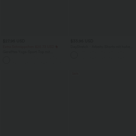
$27.95 USD
$33.95 USD
Extra Schnäppchen $25.73 USD
DayStretch - Arbeits-Shorts mit hohem
Bund, Seitentaschen und weitem Bein
Gerafftes Yoga-Sport-Top mit
Rundhalsausschnitt und kurzen Ärmeln
+11
- UPF50+
Sale