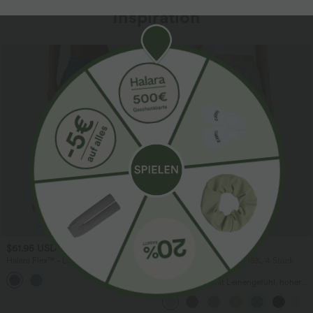
Inspiration
Sale
$61.95 USD
$39.95 USD
$67.95 USD
Halara Flex™ - Lässige Ballon-Joggers
2 Stück -10%, 3 Stück -15%, 4 Stück
aus Denim mit mittelhohem Bund und
-20%
mehreren Taschen
Lässige Hose mit Leinengefühl, hoher
Taille, Kordelzug an der Seite und
weitem Bein