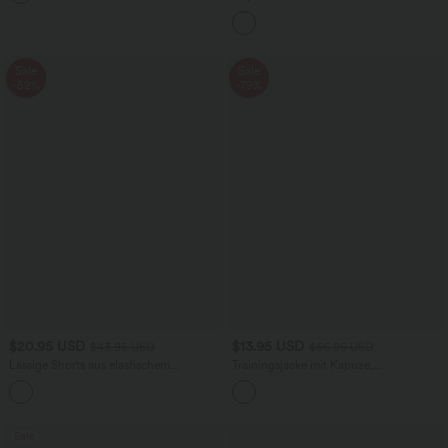
Seitentaschen - leinenähnliches Material
Sale
Sale
-52%
-79%
$20.95 USD
$13.95 USD
$43.95 USD
$66.95 USD
Lässige Shorts aus elastischem
Trainingsjacke mit Kapuze,
Kunstleder mit hohem Bund und
Seitentaschen, langen Ärmeln und
Seitentaschen
Rüschensaum - UPF40+
Sale