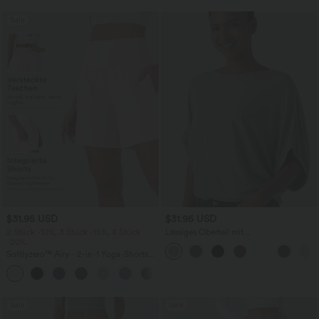
Sale
$31.95 USD
$31.95 USD
2 Stück -10%, 3 Stück -15%, 4 Stück
Lässiges Oberteil mit
-20%
Rundhalsausschnitt und
Fledermausärmeln
Softlyzero™ Airy - 2-in-1 Yoga-Shorts
mit superhohem Bund, mehreren
+23
Taschen und InstantCool - 17,78 cm
Sale
Sale