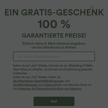
EIN GRATIS-GESCHENK
100 %
GARANTIERTE PREISE!
Einfach deine E-Mail-Adresse eingeben,
um das Glücksrad zu drehen.
Hoppla!
Wir können die von Ihnen gesuchte Seite nicht
Indem du auf „los!“ klicken, stimmen du zu, Marketing-E-Mails
finden.
über Halara zu erhalten. du können Ihre Zustimmung jederzeit
widerrufen.
Indem du auf „los!“ klicken, haben du
Mehr einkaufen
die Allgemeinen Geschäftsbedingungen
und
die Aktivitätsregeln von Halara
gelesen und stimmen ihnen zu
und
erkennen die Datenschutzrichtlinie von Halara an
.
los!