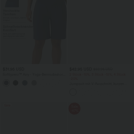
$31.95 USD
$42.95 USD
$50.95 USD
Softlyzero™ Airy - Yoga-Bermudashorts
2 Stück -10%, 3 Stück -15%, 4 Stück
mit hohem Bund, mehreren Taschen
-20%
+16
und InstantCool
Jumpsuit mit V-Ausschnitt, kurzen
Ärmeln, plissierten Seitentaschen und
weitem Bein, fließendem Waffelmuster
Sale
Sale
-47%