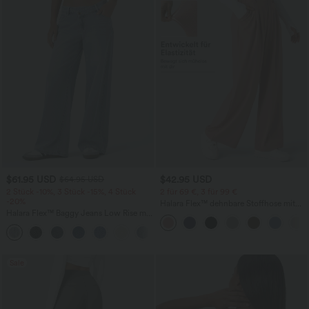
$61.95 USD
$42.95 USD
$64.95 USD
2 Stück -10%, 3 Stück -15%, 4 Stück
2 für 69 €, 3 für 99 €
-20%
Halara Flex™ dehnbare Stoffhose mit
Halara Flex™ Baggy Jeans Low Rise mit
hohem Bund, Waffelmuster,
Knopf und Reißverschluss, mehreren
Seitentaschen und weitem Bein
+5
Taschen, weitem Bein
Sale