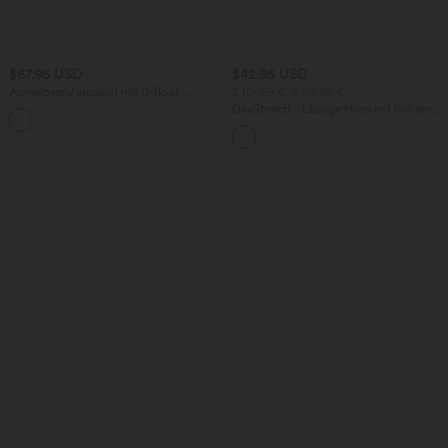
$67.95 USD
$42.95 USD
Ärmelloser Jumpsuit mit U-Boot-
2 für 69 €, 3 für 99 €
Ausschnitt, Seitentaschen, seitlichen
DayStretch - Lässige Hose mit hohem
+8
Bindebändern, Streifen und InstantCool
Bund, Seitentaschen und Barrel-Leg
- Easy Peezy Edition