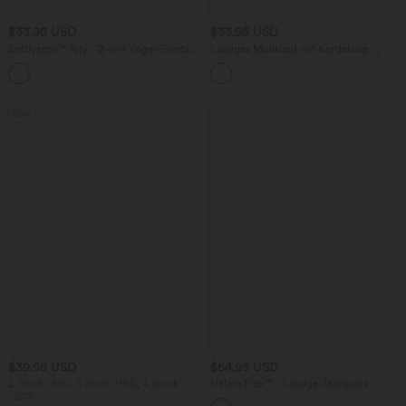
$33.95 USD
$33.95 USD
Softlyzero™ Airy - 2-in-1 Yoga-Shorts
Lässiges Midikleid mit Kordelzug,
mit superhohem Bund, mehreren
Schlitz und geschwungenem Saum
+10
Taschen und InstantCool - 22,9 cm
Sale
$39.95 USD
$64.95 USD
2 Stück -10%, 3 Stück -15%, 4 Stück
Halara Flex™ - Lässige Jeans aus
-20%
elastischem Strick-Denim mit hohem