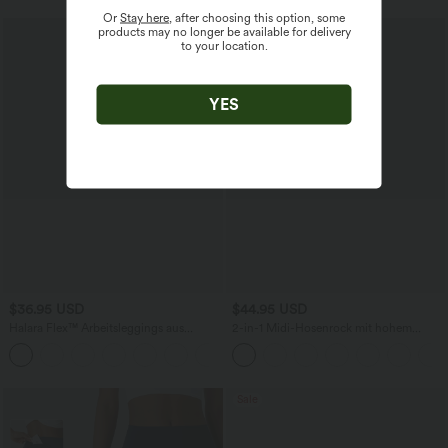
Or
Stay here
, after choosing this option, some
products may no longer be available for delivery
to your location.
YES
$36.95 USD
$44.95 USD
Halara Flex™ Arbeitsleggings aus
2-in-1 Midi-Hosenrock mit hohem
elastischem Strick-Denim mit hohem
Bund, Seitentaschen, Kordelzug und
+1
Bund und mehreren Taschen
kontrastierendem Netz
Sale