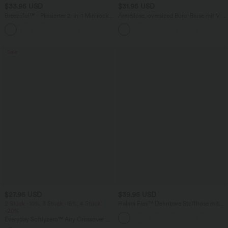
$33.95 USD
$31.95 USD
Breezeful™ - Plissierter 2-in-1 Minirock
Ärmellose, oversized Büro-Bluse mit V-
mit hohem Bund, Taschen und
Ausschnitt - knitterfrei
asymmetrischem Saum -
schnelltrocknend, extralang
Sale
$27.95 USD
$39.95 USD
2 Stück -10%, 3 Stück -15%, 4 Stück
Halara Flex™ Dehnbare Stoffhose mit
-20%
hohem Bund und Seitentasche hinten
Everyday Softlyzero™ Airy Crossover 2-
in-1-Mini-Tennisrock mit Seitentaschen-