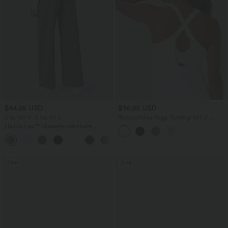
$44.95 USD
$36.95 USD
2 für 69 €, 3 für 99 €
Rückenfreies Yoga-Tanktop mit U-
Ausschnitt, überkreuzten Trägern und
Halara Flex™ plissierte dehnbare
abgerundetem Saum
Stoffhose mit hohem Bund,
+23
Seitentaschen und geradem Bein
Sale
Sale