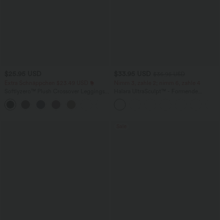
$25.95 USD
$33.95 USD
$36.95 USD
Extra Schnäppchen $23.49 USD
Nimm 3, zahle 2; nimm 6, zahle 4
Softlyzero™ Plush Crossover Leggings
Halara UltraSculpt™ - Formende
mit Taschen
Workout-Leggings mit hohem Bund,
+16
Seitentaschen und Bauchkontrolle
Sale