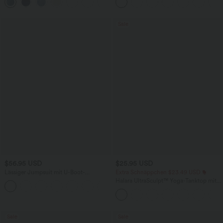
Denim mit niedrigem Bund, Knopf,
Tasche und Bauchkontrolle - 22,9 cm
Reißverschluss und mehreren Taschen
Sale
$56.95 USD
$25.95 USD
Lässiger Jumpsuit mit U-Boot-
Extra Schnäppchen $23.49 USD
Ausschnitt, Seitentaschen, kurzen
Halara UltraSculpt™ Yoga-Tanktop mit
Ärmeln und Kordelzug - Easy Peezy
doppelten Trägern und gedrehtem
Edition
Rücken
Sale
Sale