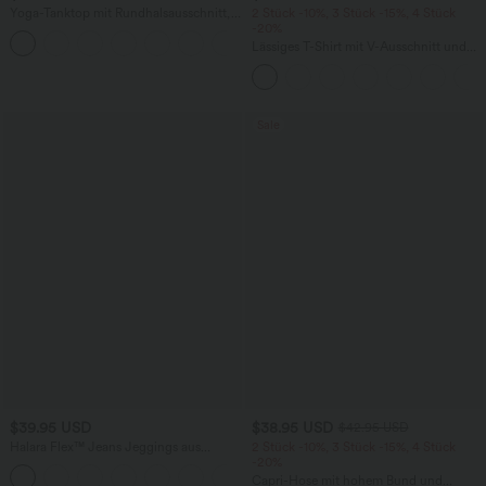
Yoga-Tanktop mit Rundhalsausschnitt,
2 Stück -10%, 3 Stück -15%, 4 Stück
Rüschen und InstantCool
-20%
+16
Lässiges T-Shirt mit V-Ausschnitt und
kurzen Ärmeln
Sale
$39.95 USD
$38.95 USD
$42.95 USD
Halara Flex™ Jeans Jeggings aus
2 Stück -10%, 3 Stück -15%, 4 Stück
elastischem Strick-Denim mit hohem
-20%
Bund und Gesäßtaschen
Capri-Hose mit hohem Bund und