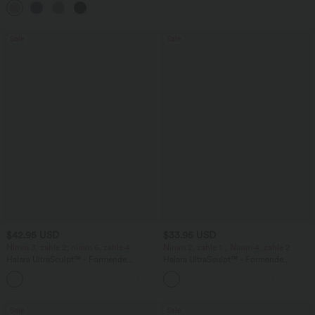
+25
Lucid
Sale
Sale
$42.95 USD
$33.95 USD
Nimm 3, zahle 2; nimm 6, zahle 4
Nimm 2, zahle 1；Nimm 4, zahle 2
Halara UltraSculpt™ - Formende
Halara UltraSculpt™ - Formende
Workout-Leggings mit hohem Bund,
Workout-Leggings mit hohem Bund,
+13
Seitentaschen, Booty-Scrunch und
Seitentaschen und Bauchkontrolle - 12,7
Bauchkontrolle
cm
Sale
Sale