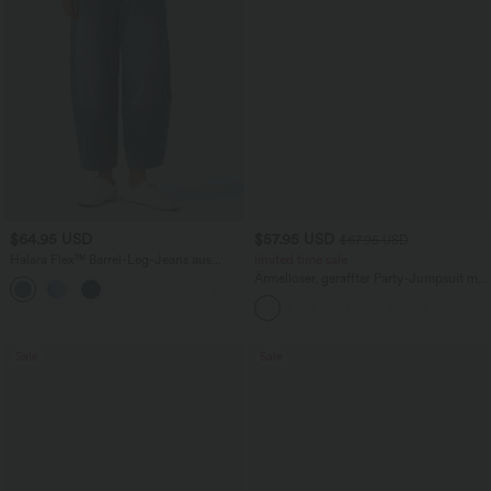
$64.95 USD
$57.95 USD
$67.95 USD
Halara Flex™ Barrel-Leg-Jeans aus
limited time sale
elastischem Strick-Denim mit niedrigem
Ärmelloser, geraffter Party-Jumpsuit mit
Bund, Knopf, Reißverschluss und
V-Ausschnitt, Seitentaschen und
mehreren Taschen
unsichtbarem Reißverschluss - pipi-
praktisch
Sale
Sale