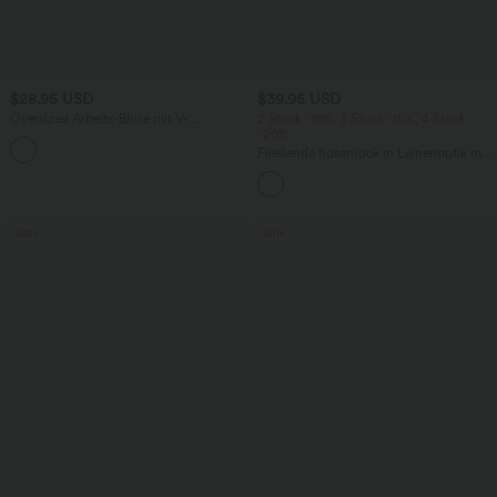
$28.95 USD
$39.95 USD
Oversized Arbeits-Bluse mit V-
2 Stück -10%, 3 Stück -15%, 4 Stück
Ausschnitt und kurzen Ärmeln -
-20%
+1
knitterfrei
Fließende hosenrock in Leinenoptik mit
mittelhohem Bund, Seitentaschen und
weitem Bein
Sale
Sale