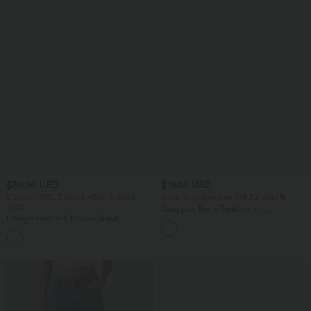
$39.95 USD
$16.95 USD
2 Stück -10%, 3 Stück -15%, 4 Stück
Extra Schnäppchen $14.52 USD
-20%
Geripptes Basic-Tanktop mit
Lässige Hose mit hohem Bund,
Rundhalsausschnitt und lässigem
Kordelzug, weitem Bein und verkürzter
Schnitt
+2
Länge, Leinenoptik, mit Seitentaschen