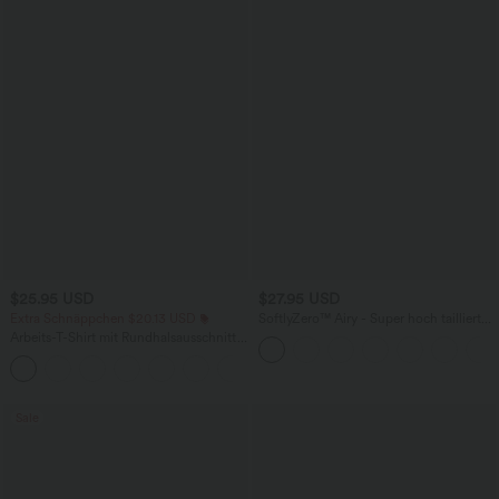
$25.95 USD
$27.95 USD
Extra Schnäppchen $20.13 USD
SoftlyZero™ Airy - Super hoch taillierte
2-in-1-Yoga-Shorts mit Gesäßtasche
Arbeits-T-Shirt mit Rundhalsausschnitt
und Seitentasche-längere Länge
und kurzen Fledermausärmeln
+1
Sale