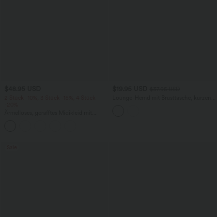
$48.95 USD
$19.95 USD
$37.95 USD
2 Stück -10%, 3 Stück -15%, 4 Stück
Lounge-Hemd mit Brusttasche, kurzen
-20%
Ärmeln und Streifen
Ärmelloses, gerafftes Midikleid mit
eckigem Ausschnitt, integriertem BH
und überkreuztem Rückendesign
Sale