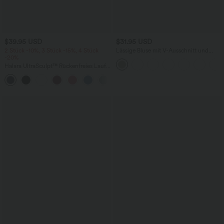
$39.95 USD
$31.95 USD
2 Stück -10%, 3 Stück -15%, 4 Stück
Lässige Bluse mit V-Ausschnitt und
-20%
kurzen Puffärmeln
Halara UltraSculpt™ Rückenfreies Lauf-
Tanktop mit U-Ausschnitt und
+11
überkreuztem, abgerundetem Saum