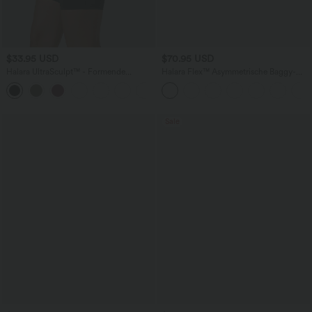
$33.95 USD
$70.95 USD
Halara UltraSculpt™ - Formende
Halara Flex™ Asymmetrische Baggy-
Workout-Shorts mit hohe Bund,
Jeans mit hohem Bund und Taschen​
+10
Seitentaschen und Bauchkontrolle - 17,8
cm
Sale