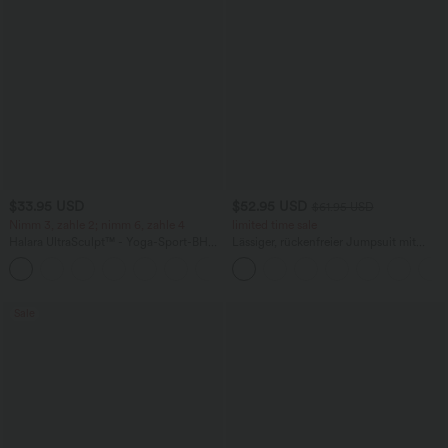
$33.95 USD
$52.95 USD
$61.95 USD
Nimm 3, zahle 2; nimm 6, zahle 4
limited time sale
Halara UltraSculpt™ - Yoga-Sport-BH
Lässiger, rückenfreier Jumpsuit mit
mit leichtem Support und geformten
Seitentaschen
Körbchen - Push-Up
Sale