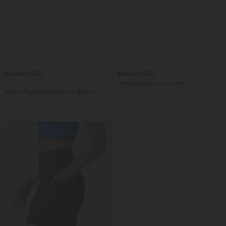
$50.95 USD
$64.95 USD
2 für 69 €, 3 für 99 €
Lässige Jeans aus Lyocell mit
mittelhohem Bund, mehreren Taschen
Halara Flex™ Verwaschene Bootcut-
und Kordelzug
Jeans aus elastischem Strick-Denim mit
+5
hohem Bund und mehrere Taschen