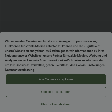
$44.95 USD
$31.95 USD
Wir verwenden Cookies, um Inhalte und Anzeigen zu personalisieren,
2 Stück -10%, 3 Stück -15%, 4 Stück
2 Stück -10%, 3 Stück -15%, 4 Stück
Funktionen für soziale Medien anbieten zu können und die Zugriffe auf
-20%
-20%
unsere Website zu analysieren. Außerdem geben wir Informationen zu Ihrer
Lässige Cordhose mit mittelhohem
Breezeful™ Hoch taillierter, plissierter 2-
Bund, Reißverschluss und Seitentaschen
in-1-Mini-Tanzrock mit Seiten- und
Nutzung unserer Website an unsere Partner für soziale Medien, Werbung und
+7
Gesäßtasche, asymmetrischem Saum
Analysen weiter. Um mehr über unsere Cookie-Richtlinien zu erfahren oder
und schnelltrocknendem Schnitt
um Ihre Cookies zu verwalten, gehen Sie bitte zu den Cookie-Einstellungen.
Datenschutzerklärung
Alle Cookies akzeptieren
Cookie-Einstellungen
Alle Cookies ablehnen