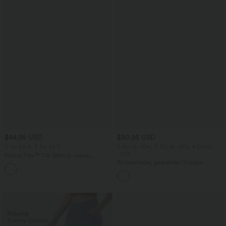
$44.95 USD
$50.95 USD
2 für 69 €, 3 für 99 €
2 Stück -10%, 3 Stück -15%, 4 Stück
-20%
Halara Flex™ 7/8-Skinny-Jeans,
Röhrenjeans aus elastischem Strick-
Rückenfreies, gedrehtes Urlaubs-
Denim im 5-Pocket-Style mit hohem
Maxikleid mit Seitentaschen und Schlitz
Bund