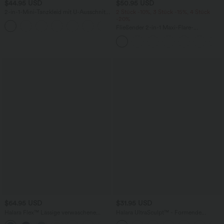
$44.95 USD
$50.95 USD
2-in-1-Mini-Tanzkleid mit U-Ausschnitt,
2 Stück -10%, 3 Stück -15%, 4 Stück
rückenfrei, verdrehter Ausschnitt,
-20%
+13
Seitentasche-Easy Peezy
Fließender 2-in-1 Maxi-Flare-
Freizeitrock mit hohem Bund,
Seitentaschen und kontrastierendem
Netzstoff
$64.95 USD
$31.95 USD
Halara Flex™ Lässige verwaschene
Halara UltraSculpt™ - Formende
Bootcut-Jeans aus elastischem Strick-
Workout-Shorts mit hohem Bund,