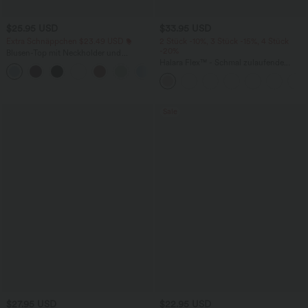
$25.95 USD
$33.95 USD
Extra Schnäppchen $23.49 USD
2 Stück -10%, 3 Stück -15%, 4 Stück
-20%
Blusen-Top mit Neckholder und
Schlüssellochausschnitt, plissiert,
Halara Flex™ - Schmal zulaufende
+3
ärmellos, abgerundeter Saum
Bürohose mit hohem Bund,
Seitentaschen und Waffelstoff
Sale
$27.95 USD
$22.95 USD