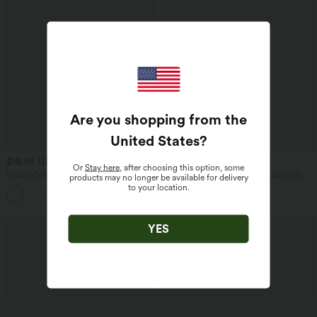
Are you shopping from the
United States
?
$19.95 USD
$29.95 USD
$27.95 USD
$44.95 USD
Or
Stay here
, after choosing this option, some
Halara Cotton Jersey - Lässiges T-Shirt
Rückenfreier Jumpsuit-Jumpsuit mit
products may no longer be available for delivery
aus Baumwolle mit Polokragen und
Seitentaschen und weitem Bein
to your location.
kurzen Ärmeln
YES