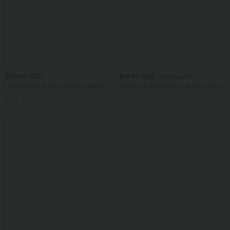
$39.95 USD
$19.95 USD
$22.95 USD
Lässiges Top mit Rundhalsausschnitt,
Lässiges T-Shirt mit Rundhalsausschnitt
kurzen Ärmeln und asymmetrischem,
und kurzen Ärmeln
gedrehtem Saum
Sale