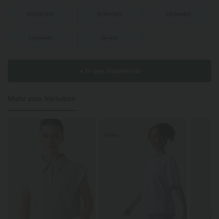
XS
(
32/34
)
S
(
34/36
)
M
(
38/40
)
L
(
42/44
)
XL
(
46
)
+ In den Warenkorb
Mehr zum Verlieben