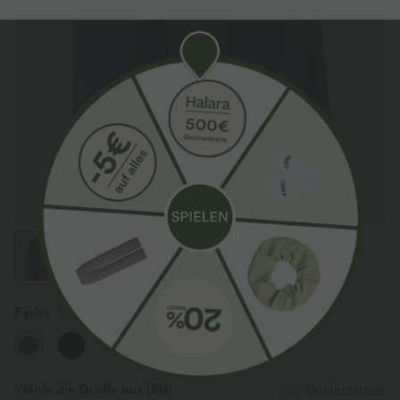
Farbe
Nightshadow Blue
Wähle die Größe aus
(EU)
Größentabelle