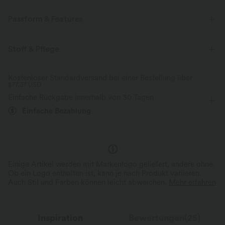
Passform & Features
flacher Bund
versteckte Taschen
Plissiert
Stoff & Pflege
Reißverschluss
überziehen
Oficina
Kostenloser Standardversand bei einer Bestellung über
$77.37 USD
mit hohem Bund
Mittlere Dehnung
Vier-Wege-Stretch
Einfache Rückgabe innerhalb von 30 Tagen
Bermuda
Einfache Bezahlung
Einige Artikel werden mit Markenlogo geliefert, andere ohne.
Ob ein Logo enthalten ist, kann je nach Produkt variieren.
Auch Stil und Farben können leicht abweichen.
Mehr erfahren
Inspiration
Bewertungen(25)