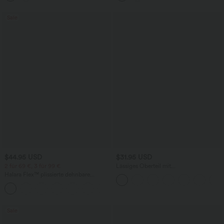
Sale
$44.95 USD
$31.95 USD
2 für 69 €, 3 für 99 €
Lässiges Oberteil mit
Rundhalsausschnitt und
Halara Flex™ plissierte dehnbare
Fledermausärmeln
Stoffhose mit hohem Bund,
+23
Seitentaschen und geradem Bein
Sale