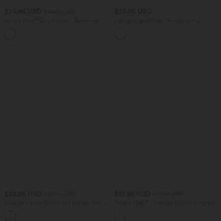
$24.95 USD
$25.95 USD
$44.95 USD
Halara Flex™ DayStretch - Bürohose mit
Lässiges, gerafftes Oberteil mit V-
hohem Crossover-Bund, Gesäßtaschen
Ausschnitt und kurzen Ärmeln
und geradem Bein
$24.95 USD
$61.95 USD
$36.95 USD
$67.95 USD
Lässige Cargo-Shorts mit hohem Bund,
Halara Flex™ - Lässige Ballon-Joggers
Klapptaschen und Kordelzug
aus Denim mit mittelhohem Bund und
mehreren Taschen