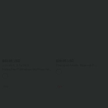
$42.95 USD
$28.95 USD
2 für 69 €, 3 für 99 €
Oversized Arbeits-Bluse mit V-
Ausschnitt und kurzen Ärmeln -
Halara Flex™ dehnbare Stoffhose mit
knitterfrei
hohem Bund, Waffelmuster,
+20
Seitentaschen und weitem Bein
Sale
Sale