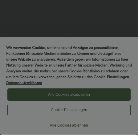
$33.95 USD
$36.95 USD
Wir verwenden Cookies, um Inhalte und Anzeigen zu personalisieren,
2 Stück -10%, 3 Stück -15%, 4 Stück
Rückenfreies Yoga-Tanktop mit U-
Funktionen für soziale Medien anbieten zu können und die Zugriffe auf
-20%
Ausschnitt, überkreuzten Trägern und
abgerundetem Saum
Halara Flex™ - Schmal zulaufende
unsere Website zu analysieren. Außerdem geben wir Informationen zu Ihrer
Bürohose mit hohem Bund,
Nutzung unserer Website an unsere Partner für soziale Medien, Werbung und
+8
Seitentaschen und Waffelstoff
Analysen weiter. Um mehr über unsere Cookie-Richtlinien zu erfahren oder
um Ihre Cookies zu verwalten, gehen Sie bitte zu den Cookie-Einstellungen.
Datenschutzerklärung
Alle Cookies akzeptieren
Cookie-Einstellungen
Alle Cookies ablehnen