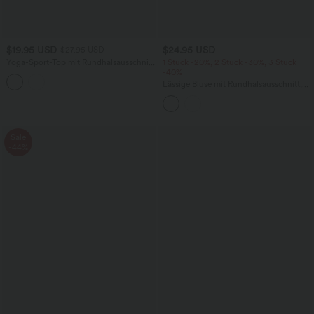
$19.95 USD
$24.95 USD
$27.95 USD
Yoga-Sport-Top mit Rundhalsausschnitt
1 Stück -20%, 2 Stück -30%, 3 Stück
und langen Ärmeln
-40%
Lässige Bluse mit Rundhalsausschnitt,
kurzen Volantärmeln mit Kontrastspitze
und Schlüssellochrücken
Sale
-44%