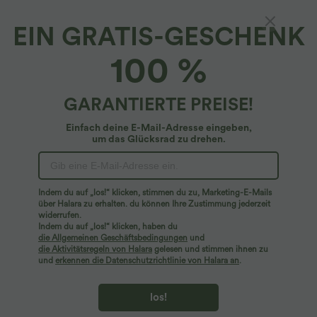
EIN GRATIS-GESCHENK
Bermuda-Arbeitsshorts mit hohem Bund und
100 %
seitlichen Reißverschlusstaschen
4.7
(
25
)
GARANTIERTE PREISE!
$24.95 USD
$39.95 USD
Einfach deine E-Mail-Adresse eingeben,
um das Glücksrad zu drehen.
Indem du auf „los!“ klicken, stimmen du zu, Marketing-E-Mails
über Halara zu erhalten. du können Ihre Zustimmung jederzeit
widerrufen.
Indem du auf „los!“ klicken, haben du
die Allgemeinen Geschäftsbedingungen
und
die Aktivitätsregeln von Halara
gelesen und stimmen ihnen zu
und
erkennen die Datenschutzrichtlinie von Halara an
.
los!