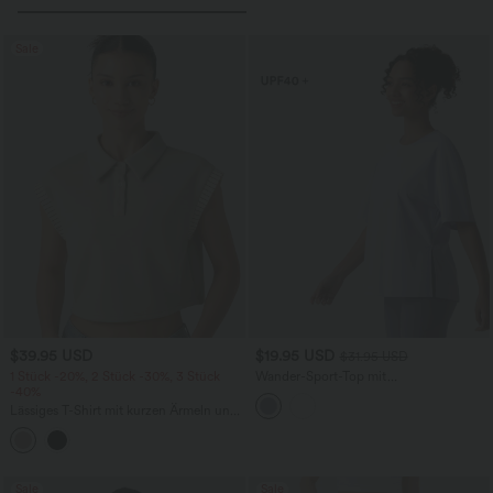
Sale
$39.95 USD
$19.95 USD
$31.95 USD
1 Stück -20%, 2 Stück -30%, 3 Stück
Wander-Sport-Top mit
-40%
Rundhalsausschnitt und kurzen Ärmeln
- UPF40+
Lässiges T-Shirt mit kurzen Ärmeln und
Farbblock
Sale
Sale