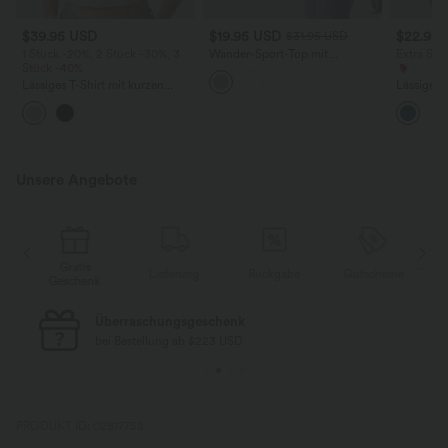
$39.95 USD
$19.95 USD
$22.95
$31.95 USD
1 Stück -20%, 2 Stück -30%, 3
Wander-Sport-Top mit
Extra Sc
Stück -40%
Rundhalsausschnitt und kurzen
Ärmeln - UPF40+
Lässiges T-Shirt mit kurzen
Lässiges 
Ärmeln und Farbblock
Ausschnit
Unsere Angebote
Gratis
e
Lieferung
Rückgabe
Gutscheine
Geschenk
Überraschungsgeschenk
bei Bestellung ab $223 USD
PRODUKT ID: 02817758