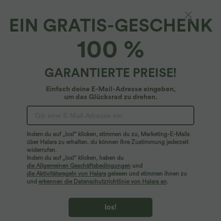
EIN GRATIS-GESCHENK
100 %
GARANTIERTE PREISE!
Einfach deine E-Mail-Adresse eingeben,
um das Glücksrad zu drehen.
Hoppla!
Wir können die von Ihnen gesuchte Seite nicht
Indem du auf „los!“ klicken, stimmen du zu, Marketing-E-Mails
finden.
über Halara zu erhalten. du können Ihre Zustimmung jederzeit
widerrufen.
Indem du auf „los!“ klicken, haben du
Mehr einkaufen
die Allgemeinen Geschäftsbedingungen
und
die Aktivitätsregeln von Halara
gelesen und stimmen ihnen zu
und
erkennen die Datenschutzrichtlinie von Halara an
.
los!