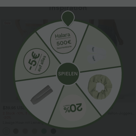
Inspiration
Sale
$39.95 USD
$61.95 USD
$67.95 USD
2 Stück -10%, 3 Stück -15%, 4 Stück
Halara Flex™ - Lässige Ballon-Joggers
-20%
aus Denim mit mittelhohem Bund und
mehreren Taschen
Lässige Hose mit Leinengefühl, hoher
Taille, Kordelzug an der Seite und
+15
weitem Bein