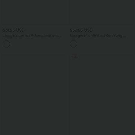
$31.95 USD
$33.95 USD
Lässige Bluse mit V-Ausschnitt und
Lässiges Midikleid mit Kordelzug,
kurzen Puffärmeln
Schlitz und geschwungenem Saum
Sale