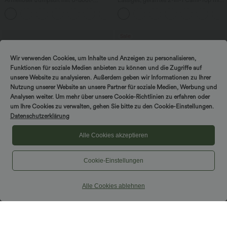
Ausschnitt, Seitentaschen, seitlichen
verstellbaren Trägern und integriertem
+8
Bindebändern, Streifen und InstantCool
BH
- Easy Peezy Edition
Sale
Wir verwenden Cookies, um Inhalte und Anzeigen zu personalisieren,
Funktionen für soziale Medien anbieten zu können und die Zugriffe auf
unsere Website zu analysieren. Außerdem geben wir Informationen zu Ihrer
Nutzung unserer Website an unsere Partner für soziale Medien, Werbung und
Analysen weiter. Um mehr über unsere Cookie-Richtlinien zu erfahren oder
um Ihre Cookies zu verwalten, gehen Sie bitte zu den Cookie-Einstellungen.
Datenschutzerklärung
Alle Cookies akzeptieren
Cookie-Einstellungen
$64.95 USD
$42.95 USD
Alle Cookies ablehnen
Lässige Jeans aus Lyocell mit
2 für 69 €, 3 für 99 €
mittelhohem Bund, mehreren Taschen
DayStretch - Lässige Hose mit hohem
und Kordelzug
Bund, Seitentaschen und Barrel-Leg