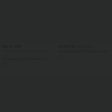
$48.95 USD
$19.95 USD
$37.95 USD
2 Stück -10%, 3 Stück -15%, 4 Stück
Lounge-Hemd mit Brusttasche, kurzen
-20%
Ärmeln und Streifen
Ärmelloses, gerafftes Midikleid mit
eckigem Ausschnitt, integriertem BH
und überkreuztem Rückendesign