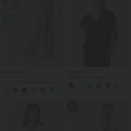
$42.95 USD
$28.95 USD
2 für 69 €, 3 für 99 €
Oversized Arbeits-Bluse mit V-
Ausschnitt und kurzen Ärmeln -
Halara Flex™ dehnbare Stoffhose mit
knitterfrei
hohem Bund, Waffelmuster,
+20
Seitentaschen und weitem Bein
Sale
Sale
-79%