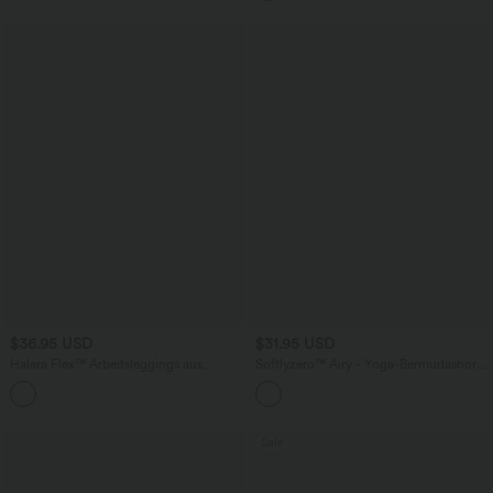
$36.95 USD
$31.95 USD
Halara Flex™ Arbeitsleggings aus
Softlyzero™ Airy - Yoga-Bermudashorts
elastischem Strick-Denim mit hohem
mit hohem Bund, mehreren Taschen
+1
Bund und mehreren Taschen
und InstantCool
Sale