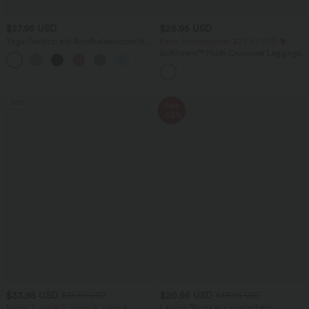
$27.95 USD
$25.95 USD
Yoga-Tanktop mit Rundhalsausschnitt,
Extra Schnäppchen $23.49 USD
Rüschen und InstantCool
Softlyzero™ Plush Crossover Leggings
+16
mit Taschen
Sale
Sale
-52%
$33.95 USD
$20.95 USD
$36.95 USD
$43.95 USD
Nimm 3, zahle 2; nimm 6, zahle 4
Lässige Shorts aus elastischem