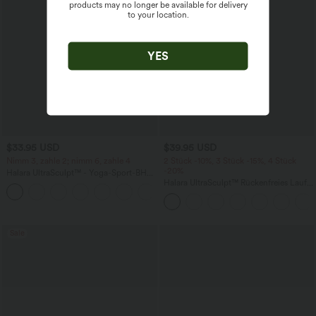
products may no longer be available for delivery
to your location.
YES
$33.95 USD
$39.95 USD
Nimm 3, zahle 2; nimm 6, zahle 4
2 Stück -10%, 3 Stück -15%, 4 Stück
-20%
Halara UltraSculpt™ - Yoga-Sport-BH
mit leichtem Support und geformten
Halara UltraSculpt™ Rückenfreies Lauf-
Körbchen - Push-Up
Tanktop mit U-Ausschnitt und
überkreuztem, abgerundetem Saum
Sale