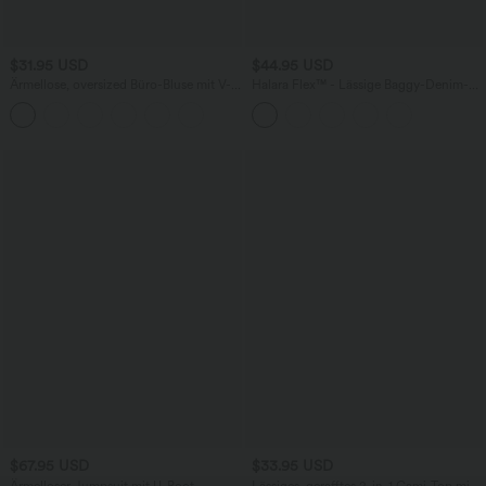
$31.95 USD
$44.95 USD
Ärmellose, oversized Büro-Bluse mit V-
Halara Flex™ - Lässige Baggy-Denim-
Ausschnitt - knitterfrei
Shorts mit hohem Crossover-Bund und
mehreren Taschen
$67.95 USD
$33.95 USD
Ärmelloser Jumpsuit mit U-Boot-
Lässiges, gerafftes 2-in-1 Cami-Top mit