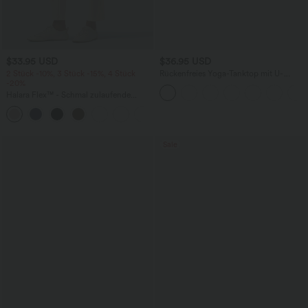
$33.95 USD
$36.95 USD
2 Stück -10%, 3 Stück -15%, 4 Stück
Rückenfreies Yoga-Tanktop mit U-
-20%
Ausschnitt, überkreuzten Trägern und
abgerundetem Saum
Halara Flex™ - Schmal zulaufende
Bürohose mit hohem Bund,
+8
Seitentaschen und Waffelstoff
Sale