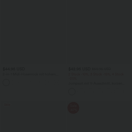
$44.95 USD
$42.95 USD
$50.95 USD
2-in-1 Midi-Hosenrock mit hohem
2 Stück -10%, 3 Stück -15%, 4 Stück
Bund, Seitentaschen, Kordelzug und
-20%
+15
kontrastierendem Netz
Jumpsuit mit V-Ausschnitt, kurzen
Ärmeln, plissierten Seitentaschen und
weitem Bein, fließendem Waffelmuster
Sale
Sale
-47%