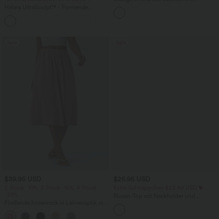
Kunstleder mit hohem Bund und
Halara UltraSculpt™ - Formende
Seitentaschen
Workout-Leggings mit hohem Bund,
+17
Seitentaschen und Bauchkontrolle
Sale
Sale
$39.95 USD
$25.95 USD
2 Stück -10%, 3 Stück -15%, 4 Stück
Extra Schnäppchen $23.49 USD
-20%
Blusen-Top mit Neckholder und
Fließende hosenrock in Leinenoptik mit
Schlüssellochausschnitt, plissiert,
mittelhohem Bund, Seitentaschen und
ärmellos, abgerundeter Saum
+1
weitem Bein