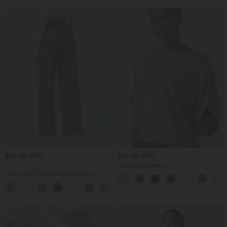
Sale
$44.95 USD
$31.95 USD
2 für 69 €, 3 für 99 €
Lässiges Oberteil mit
Rundhalsausschnitt und
Halara Flex™ plissierte dehnbare
Fledermausärmeln
Stoffhose mit hohem Bund,
+23
Seitentaschen und geradem Bein
Sale