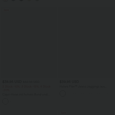
Sale
$38.95 USD
$39.95 USD
$42.95 USD
2 Stück -10%, 3 Stück -15%, 4 Stück
Halara Flex™ Jeans Jeggings aus
-20%
elastischem Strick-Denim mit hohem
Bund und Gesäßtaschen
Capri-Hose mit hohem Bund und
Seitentaschen - leinenähnliches Material
+7
Sale