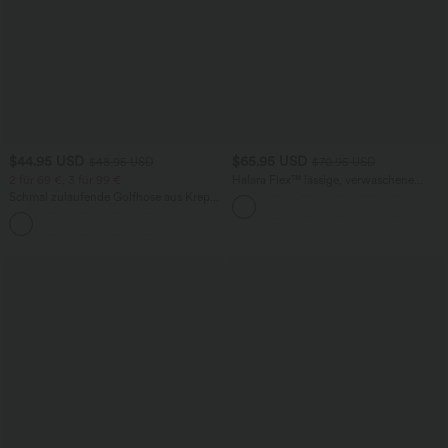
$44.95 USD
$65.95 USD
$48.95 USD
$70.95 USD
2 für 69 €, 3 für 99 €
Halara Flex™ lässige, verwaschene
Baggy Jeans aus elastischem Strick-
Schmal zulaufende Golfhose aus Krepp
Denim mit niedrigem Bund, Knopf,
mit hohem Bund und Seitentaschen
Reißverschluss, mehreren Taschen und
weitem Bein