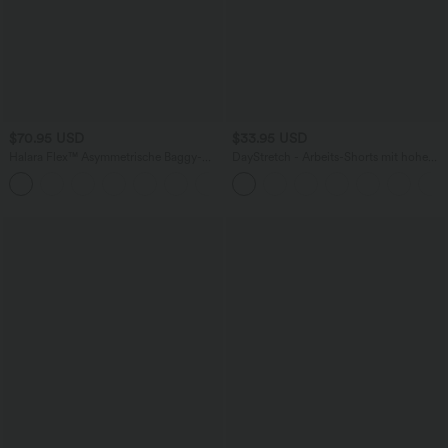
$70.95 USD
$33.95 USD
Halara Flex™ Asymmetrische Baggy-
DayStretch - Arbeits-Shorts mit hohem
Jeans mit hohem Bund und Taschen​
Bund, Seitentaschen und weitem Bein