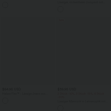
Bund und Seitentaschen - 17,8 cm
Lässiger, rückenfreier Jumpsuit mit
+4
Seitentaschen
Sale
$64.95 USD
$39.95 USD
Halara Flex™ - Lässige Jeans aus
2 Stück -10%, 3 Stück -15%, 4 Stück
elastischem Strick-Denim mit hohem
-20%
Bund, mehreren Taschen,
Lässiger Maxirock in Leinenoptik mit
Knopfverschluss und geradem Bein
hohem Bund und Kordelzug