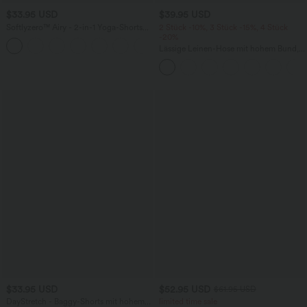
$33.95 USD
$39.95 USD
Softlyzero™ Airy - 2-in-1 Yoga-Shorts
2 Stück -10%, 3 Stück -15%, 4 Stück
mit superhohem Bund, mehreren
-20%
+10
Taschen und InstantCool - 22,9 cm
Lässige Leinen-Hose mit hohem Bund,
Kordelzug, weitem Bein und Taschen
$33.95 USD
$52.95 USD
$61.95 USD
DayStretch - Baggy-Shorts mit hohem
limited time sale