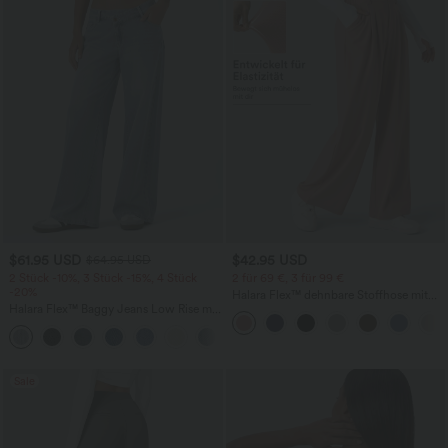
$61.95 USD
$42.95 USD
$64.95 USD
2 Stück -10%, 3 Stück -15%, 4 Stück
2 für 69 €, 3 für 99 €
-20%
Halara Flex™ dehnbare Stoffhose mit
Halara Flex™ Baggy Jeans Low Rise mit
hohem Bund, Waffelmuster,
Knopf und Reißverschluss, mehreren
Seitentaschen und weitem Bein
+5
Taschen, weitem Bein
Sale