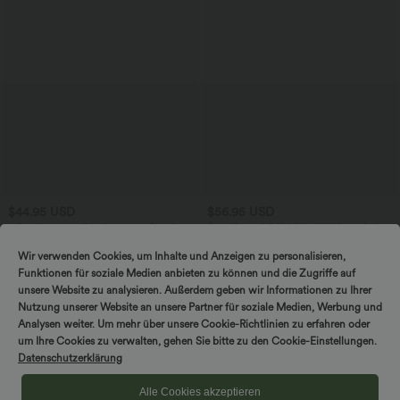
$44.95 USD
$56.95 USD
2 Stück -10%, 3 Stück -15%, 4 Stück
Ärmelloses Midikleid mit V-Ausschnitt,
-20%
Seitentaschen und Reißverschluss
Lässige Cordhose mit mittelhohem
Wir verwenden Cookies, um Inhalte und Anzeigen zu personalisieren,
Bund, Reißverschluss und Seitentaschen
Funktionen für soziale Medien anbieten zu können und die Zugriffe auf
+7
unsere Website zu analysieren. Außerdem geben wir Informationen zu Ihrer
Nutzung unserer Website an unsere Partner für soziale Medien, Werbung und
Analysen weiter. Um mehr über unsere Cookie-Richtlinien zu erfahren oder
um Ihre Cookies zu verwalten, gehen Sie bitte zu den Cookie-Einstellungen.
Datenschutzerklärung
Alle Cookies akzeptieren