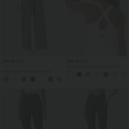
$44.95 USD
$36.95 USD
2 für 69 €, 3 für 99 €
Rückenfreies Yoga-Tanktop mit U-
Ausschnitt, überkreuzten Trägern und
Halara Flex™ plissierte dehnbare
abgerundetem Saum
Stoffhose mit hohem Bund,
+23
Seitentaschen und geradem Bein
Sale
Sale