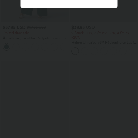
$57.95 USD
$39.95 USD
$67.95 USD
limited time sale
2 Stück -10%, 3 Stück -15%, 4 Stück
-20%
Ärmelloser, geraffter Party-Jumpsuit mit
V-Ausschnitt, Seitentaschen und
Halara UltraSculpt™ Rückenfreies Lauf-
+7
unsichtbarem Reißverschluss - pipi-
Tanktop mit U-Ausschnitt und
praktisch
überkreuztem, abgerundetem Saum