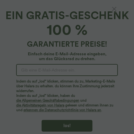
EIN GRATIS-GESCHENK
100 %
GARANTIERTE PREISE!
Einfach deine E-Mail-Adresse eingeben,
um das Glücksrad zu drehen.
Hoppla!
Wir können die von Ihnen gesuchte Seite nicht
Indem du auf „los!“ klicken, stimmen du zu, Marketing-E-Mails
finden.
über Halara zu erhalten. du können Ihre Zustimmung jederzeit
widerrufen.
Indem du auf „los!“ klicken, haben du
Mehr einkaufen
die Allgemeinen Geschäftsbedingungen
und
die Aktivitätsregeln von Halara
gelesen und stimmen ihnen zu
und
erkennen die Datenschutzrichtlinie von Halara an
.
los!