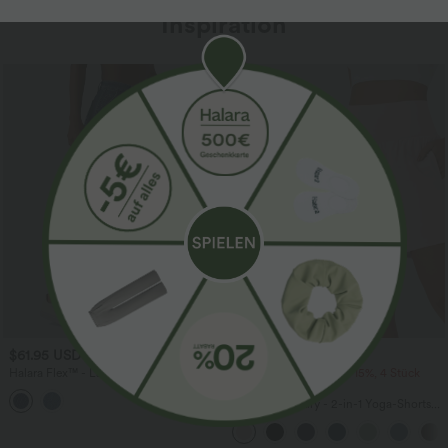
Inspiration
Sale
$61.95 USD
$31.95 USD
$67.95 USD
Halara Flex™ - Lässige Ballon-Joggers
2 Stück -10%, 3 Stück -15%, 4 Stück
aus Denim mit mittelhohem Bund und
-20%
mehreren Taschen
Softlyzero™ Airy - 2-in-1 Yoga-Shorts
mit superhohem Bund, mehreren
Taschen und InstantCool - 17,78 cm