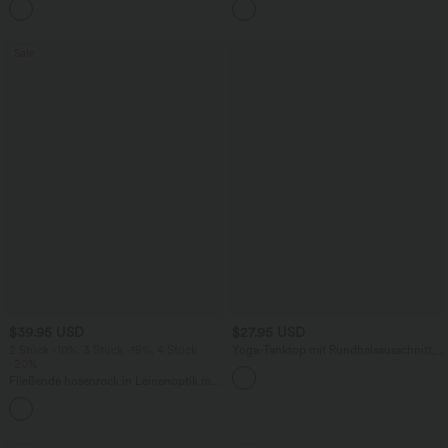
mehreren Taschen
knitterfrei
Sale
$39.95 USD
$27.95 USD
2 Stück -10%, 3 Stück -15%, 4 Stück
Yoga-Tanktop mit Rundhalsausschnitt,
-20%
Rüschen und InstantCool
Fließende hosenrock in Leinenoptik mit
mittelhohem Bund, Seitentaschen und
+1
weitem Bein