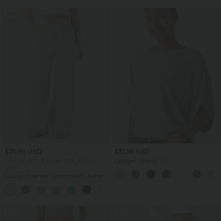
Sale
$39.95 USD
$31.95 USD
2 Stück -10%, 3 Stück -15%, 4 Stück
Lässiges Oberteil mit
-20%
Rundhalsausschnitt und
Fledermausärmeln
Lässige Hose mit Leinengefühl, hoher
Taille, Kordelzug an der Seite und
+15
weitem Bein
Sale
Sale