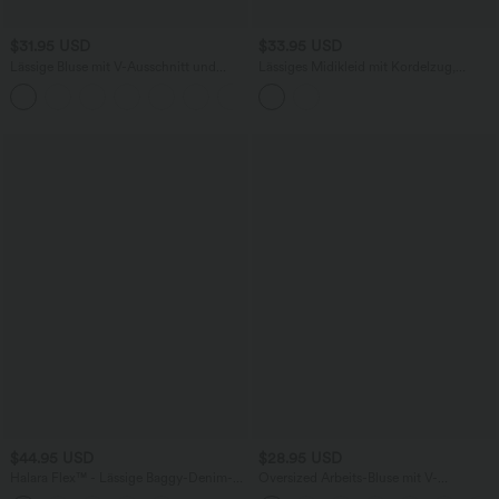
$31.95 USD
$33.95 USD
Lässige Bluse mit V-Ausschnitt und
Lässiges Midikleid mit Kordelzug,
kurzen Puffärmeln
Schlitz und geschwungenem Saum
$44.95 USD
$28.95 USD
Halara Flex™ - Lässige Baggy-Denim-
Oversized Arbeits-Bluse mit V-
Shorts mit hohem Crossover-Bund und
Ausschnitt und kurzen Ärmeln -