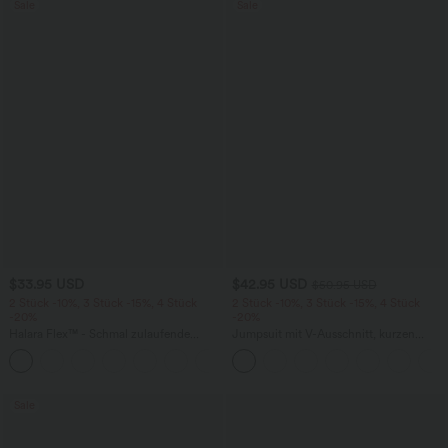
Sale
Sale
$33.95 USD
$42.95 USD
$50.95 USD
2 Stück -10%, 3 Stück -15%, 4 Stück
2 Stück -10%, 3 Stück -15%, 4 Stück
-20%
-20%
Halara Flex™ - Schmal zulaufende
Jumpsuit mit V-Ausschnitt, kurzen
Bürohose mit hohem Bund,
Ärmeln, plissierten Seitentaschen und
+8
Seitentaschen und Waffelstoff
weitem Bein, fließendem Waffelmuster
Sale