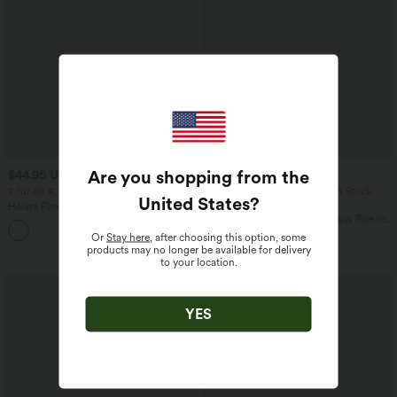
Are you shopping from the
$44.95 USD
$61.95 USD
$64.95 USD
2 für 69 €, 3 für 99 €
2 Stück -10%, 3 Stück -15%, 4 Stück
United States
?
-20%
Halara Flex™ plissierte dehnbare
Stoffhose mit hohem Bund,
Halara Flex™ Baggy Jeans Low Rise mit
+23
Seitentaschen und geradem Bein
Knopf und Reißverschluss, mehreren
Or
Stay here
, after choosing this option, some
Taschen, weitem Bein
products may no longer be available for delivery
to your location.
YES