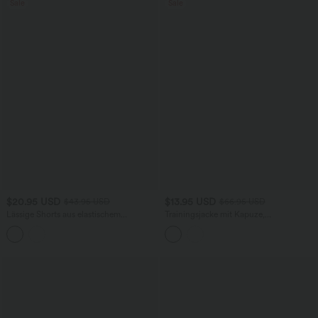
Sale
Sale
$20.95 USD
$13.95 USD
$43.95 USD
$66.95 USD
Lässige Shorts aus elastischem
Trainingsjacke mit Kapuze,
Kunstleder mit hohem Bund und
Seitentaschen, langen Ärmeln und
Seitentaschen
Rüschensaum - UPF40+