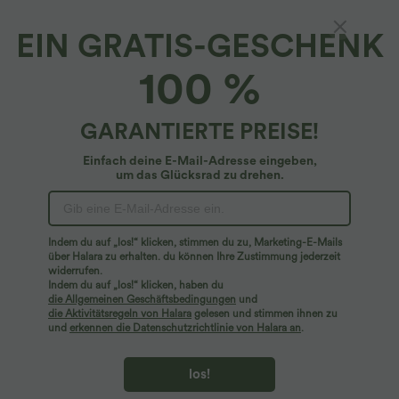
EIN GRATIS-GESCHENK
Lässige Baumwollshorts mit hohem Bund,
100 %
Seitentaschen und Leopardenmuster
4.3
(
11
)
GARANTIERTE PREISE!
$14.95 USD
$42.95 USD
Einfach deine E-Mail-Adresse eingeben,
um das Glücksrad zu drehen.
Indem du auf „los!“ klicken, stimmen du zu, Marketing-E-Mails
über Halara zu erhalten. du können Ihre Zustimmung jederzeit
widerrufen.
Indem du auf „los!“ klicken, haben du
die Allgemeinen Geschäftsbedingungen
und
die Aktivitätsregeln von Halara
gelesen und stimmen ihnen zu
und
erkennen die Datenschutzrichtlinie von Halara an
.
los!