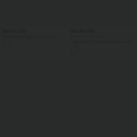
$36.95 USD
$42.95 USD
Rückenfreies Yoga-Tanktop mit U-
2 für 69 €, 3 für 99 €
Ausschnitt, überkreuzten Trägern und
Halara Flex™ dehnbare Stoffhose mit
abgerundetem Saum
hohem Bund, Waffelmuster,
Seitentaschen und weitem Bein