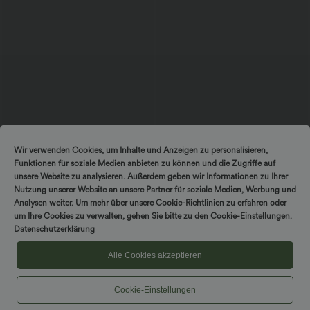
$33.95 USD
$39.95 USD
Wir verwenden Cookies, um Inhalte und Anzeigen zu personalisieren,
DayStretch - Arbeits-Shorts mit hohem
2 Stück -10%, 3 Stück -15%, 4 Stück
Funktionen für soziale Medien anbieten zu können und die Zugriffe auf
Bund, Seitentaschen und weitem Bein
-20%
+11
Halara UltraSculpt™ Rückenfreies Lauf-
unsere Website zu analysieren. Außerdem geben wir Informationen zu Ihrer
Tanktop mit U-Ausschnitt und
Nutzung unserer Website an unsere Partner für soziale Medien, Werbung und
überkreuztem, abgerundetem Saum
Analysen weiter. Um mehr über unsere Cookie-Richtlinien zu erfahren oder
um Ihre Cookies zu verwalten, gehen Sie bitte zu den Cookie-Einstellungen.
Datenschutzerklärung
Alle Cookies akzeptieren
Cookie-Einstellungen