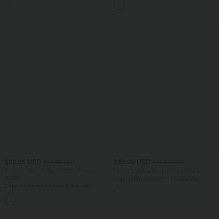
ärmellos, abgerundeter Saum
$38.95 USD
$33.95 USD
$42.95 USD
$36.95 USD
2 Stück -10%, 3 Stück -15%, 4 Stück
Nimm 3, zahle 2; nimm 6, zahle 4
-20%
Halara UltraSculpt™ - Formende
Capri-Hose mit hohem Bund und
Workout-Leggings mit hohem Bund,
Seitentaschen - leinenähnliches Material
Seitentaschen und Bauchkontrolle
+7