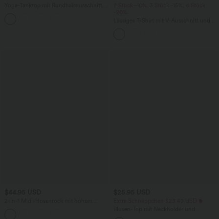
Yoga-Tanktop mit Rundhalsausschnitt,
2 Stück -10%, 3 Stück -15%, 4 Stück
Rüschen und InstantCool
-20%
+16
Lässiges T-Shirt mit V-Ausschnitt und
kurzen Ärmeln
$44.95 USD
$25.95 USD
2-in-1 Midi-Hosenrock mit hohem
Extra Schnäppchen $23.49 USD
Bund, Seitentaschen, Kordelzug und
Blusen-Top mit Neckholder und
+15
kontrastierendem Netz
Schlüssellochausschnitt, plissiert,