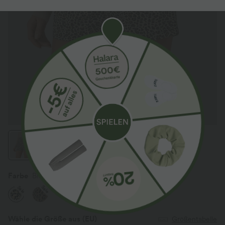
Farbe
Black Yellow Leopard Print
Sale
Sale
Wähle die Größe aus
(EU)
Größentabelle