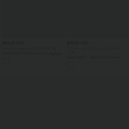
$25.95 USD
$33.95 USD
Extra Schnäppchen $23.49 USD
2 Stück -10%, 3 Stück -15%, 4 Stück
-20%
Softlyzero™ Plush Crossover Leggings
mit Taschen
Halara Flex™ - Schmal zulaufende
+16
Bürohose mit hohem Bund,
Seitentaschen und Waffelstoff