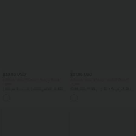
$39.95 USD
$31.95 USD
2 Stück -10%, 3 Stück -15%, 4 Stück
2 Stück -10%, 3 Stück -15%, 4 Stück
-20%
-20%
Lässige Hose mit Leinengefühl, hoher
Softlyzero™ Airy - 2-in-1 Yoga-Shorts
Taille, Kordelzug an der Seite und
mit superhohem Bund, mehreren
+15
weitem Bein
Taschen und InstantCool - 17,78 cm