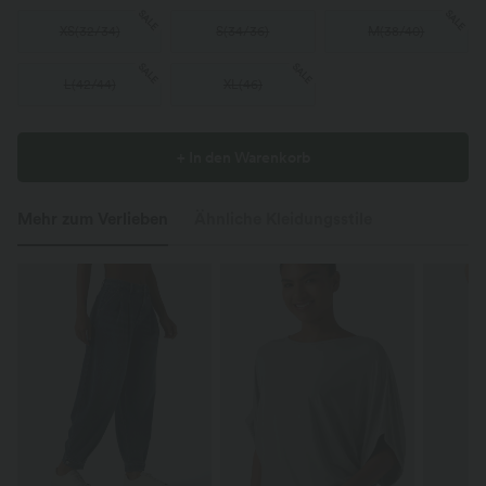
SALE
SALE
XS
(
32/34
)
S
(
34/36
)
M
(
38/40
)
SALE
SALE
L
(
42/44
)
XL
(
46
)
+ In den Warenkorb
Mehr zum Verlieben
Ähnliche Kleidungsstile