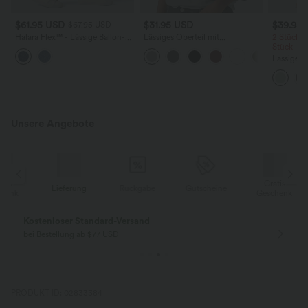
$61.95 USD
$31.95 USD
$39.95
$67.95 USD
Halara Flex™ - Lässige Ballon-
Lässiges Oberteil mit
2 Stück -
Joggers aus Denim mit
Rundhalsausschnitt und
Stück -2
mittelhohem Bund und
Fledermausärmeln
Lässige H
mehreren Taschen
hoher Tai
Seite und
Unsere Angebote
Gratis
Lieferung
Rückgabe
Gutscheine
k
Geschenk
Kostenloser Standard-Versand
bei Bestellung ab $77 USD
PRODUKT ID: 02833384