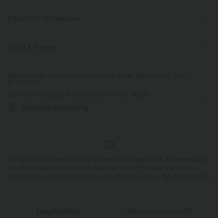
Passform & Features
flacher Bund
Seitentaschen
Knopfleiste
Stoff & Pflege
Reißverschluss
lässig
mit hohem Bund
baggy
Kostenloser Standardversand bei einer Bestellung über
$77.37 USD
Einfache Rückgabe innerhalb von 30 Tagen
Einfache Bezahlung
Einige Artikel werden mit Markenlogo geliefert, andere ohne.
Ob ein Logo enthalten ist, kann je nach Produkt variieren.
Auch Stil und Farben können leicht abweichen.
Mehr erfahren
Inspiration
Bewertungen(11)