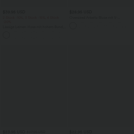
$39.95 USD
$28.95 USD
2 Stück -10%, 3 Stück -15%, 4 Stück
Oversized Arbeits-Bluse mit V-
-20%
Ausschnitt und kurzen Ärmeln -
knitterfrei
Lässige Leinen-Hose mit hohem Bund,
Kordelzug, weitem Bein und Taschen
+5
$23.95 USD
$22.95 USD
$27.95 USD