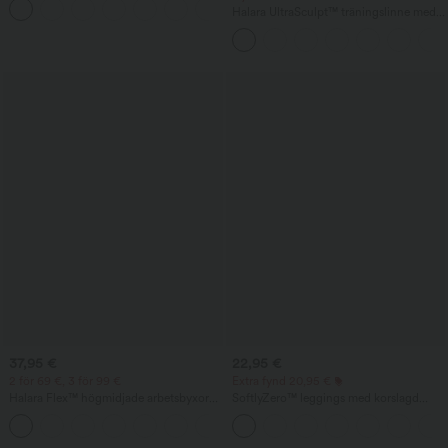
+1
Halara UltraSculpt™ träningslinne med
rund hals och rundad nederkant
37,95 €
22,95 €
2 för 69 €, 3 för 99 €
Extra fynd 20,95 €
Halara Flex™ högmidjade arbetsbyxor
SoftlyZero™ leggings med korslagd
med fickor, vida ben och våffelstruktur
midja och ficka, enfärgade — UPF50+
+20