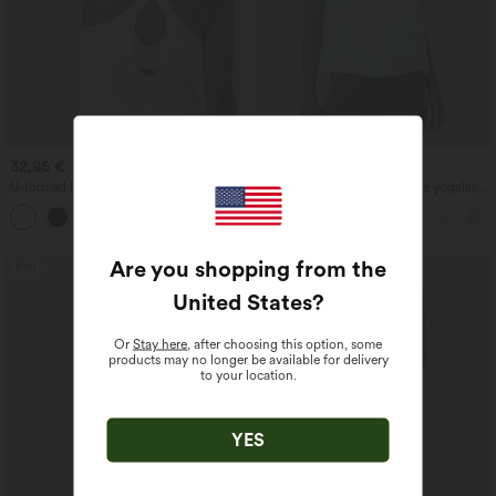
32,95 €
20,95 €
24,95 €
U-formad hals, kurvad fåll InstantCool
Rundhalsad rynkad svalkande yogalinne
yogalinne - UPF50+
- UPF50+
Are you shopping from the
Rea
United States
?
Or
Stay here
, after choosing this option, some
products may no longer be available for delivery
to your location.
YES