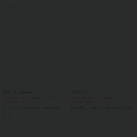
Rea
21,95 €
34,95 €
44,95 €
2 stycken -10%, 3 stycken -15%, 4
2 stycken -10%, 3 stycken -15%, 4
stycken -20%
stycken -20%
V-ringad kortärmad jumpsuit med
Medelhöga, vida och flödande byxor
sidofickor, vida ben och luftig
med linnekänsla och ficka
+5
våffelstruktur — avslappnad