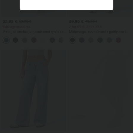
25,95 €
39,95 €
59,95 €
42,95 €
tidsbegränsad rea
2 för 69 €, 3 för 99 €
V-ringad ärmlös jumpsuit med rynkade
Midjehöga, avsmalnande golfbyxor i
fickor – Lekande lätt
krepp med fickor
+7