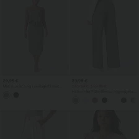
29,95 €
39,95 €
Midi slipklänning i vardagsstil med
2 för 69 €, 3 för 99 €
dragsko och rundad, slitsad fåll
Halara Flex™ DayStretch högmidjade
arbetsbyxor med raka ben och fickor