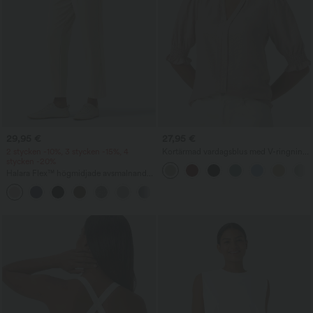
29,95 €
27,95 €
2 stycken -10%, 3 stycken -15%, 4
Kortärmad vardagsblus med V-ringning
stycken -20%
och puffärmar
Halara Flex™ högmidjade avsmalnande
arbetsbyxor i waffleväv med fickor
+8