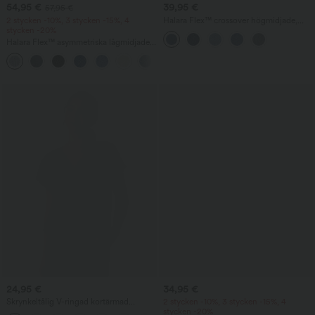
54,95 €
39,95 €
57,95 €
2 stycken -10%, 3 stycken -15%, 4
Halara Flex™ crossover högmidjade,
stycken -20%
magformande denim-bermudashorts i
baggystil med fickor
Halara Flex™ asymmetriska lågmidjade
jeans med dragkedjefickor — baggy,
+5
vida ben och tvättad casual stil
24,95 €
34,95 €
Skrynkeltålig V-ringad kortärmad
2 stycken -10%, 3 stycken -15%, 4
oversized arbetsblus
stycken -20%