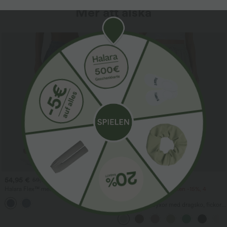
Mer att älska
54,95 €
34,95 €
59,95 €
Halara Flex™ medelhöga denim-
2 stycken -10%, 3 stycken -15%, 4
ballongjoggers i avslappnad stil med
stycken -20%
fickor
Högmidjade byxor med dragsko, fickor,
vida baggy-ben och linneliknande
känsla