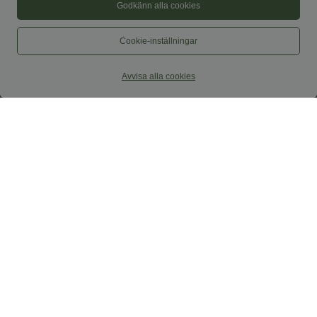
Godkänn alla cookies
Cookie-inställningar
Avvisa alla cookies
44,95 €
37,95 €
2 stycken -10%, 3 stycken -15%, 4
2 för 69 €, 3 för 99 €
stycken -20%
DayStretch högmidjade barrel-leg
Twistad rygglös maxiklänning i luftig
vardagsbyxor med fickor
design med slits och fickor
+8