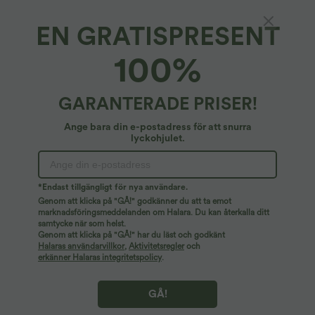
EN GRATISPRESENT
100%
GARANTERADE PRISER!
Ange bara din e-postadress för att snurra
lyckohjulet.
Hoppsan!
Vi kan inte hitta sidan du letar efter.
*Endast tillgängligt för nya användare.
Genom att klicka på "GÅ!" godkänner du att ta emot
marknadsföringsmeddelanden om Halara. Du kan återkalla ditt
samtycke när som helst.
Handla mer
Genom att klicka på "GÅ!" har du läst och godkänt
Halaras användarvillkor
,
Aktivitetsregler
och
erkänner Halaras integritetspolicy
.
GÅ!