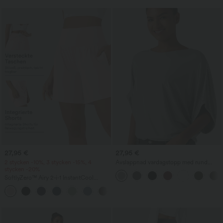
27,95 €
27,95 €
2 stycken -10%, 3 stycken -15%, 4
Avslappnad vardagstopp med rund
stycken -20%
halsringning och fladdermusärm
SoftlyZero™ Airy 2‑i‑1 InstantCool
yogashorts 7" med superhög midja och
+23
fickor