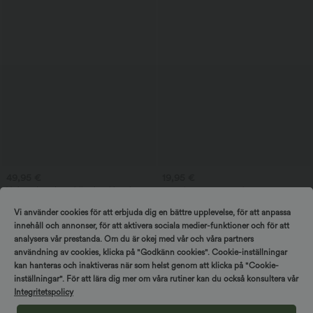
49,95 €
19,95 €
V-ringad ärmlös midi-arbetsklänning
2 stycken -10%, 3 stycken -15%, 4
med tvåvägsdragkedja och fickor
stycken -20%
V-ringad kortärmad t-shirt
Vi använder cookies för att erbjuda dig en bättre upplevelse, för att anpassa
innehåll och annonser, för att aktivera sociala medier-funktioner och för att
analysera vår prestanda. Om du är okej med vår och våra partners
användning av cookies, klicka på "Godkänn cookies". Cookie-inställningar
kan hanteras och inaktiveras när som helst genom att klicka på "Cookie-
inställningar". För att lära dig mer om våra rutiner kan du också konsultera vår
Integritetspolicy