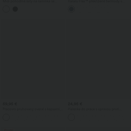
Midi pohodlné šaty na ramínka se
Halara Flex™ překřížené bermudy s
stahovací šňůrkou a zakřiveným
vysokým pasem a kontrolou břicha,
rozparkem na lemu
denimové, volné, ležérní, s kapsami
59,95 €
24,95 €
Pracovní pruhovaný overal s kapsami,
Halenka do práce s úpravou proti
lodičkovým výstřihem, bez rukávů a s
pomačkání, V-výstřihem, krátkým
+8
postranním zavazováním, z chladivého
rukávem a oversize střihem
materiálu - Easy Peezy Edition
Prodej