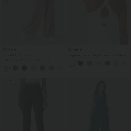
37,95 €
32,95 €
2 za 69 €, 3 za 99 €
Jógové tílko s U-výstřihem a zaobleným
lemem InstantCool - UPF50+
Halara Flex™ Pracovní kalhoty s
vysokým pasem, kapsami a širokými
+20
nohavicemi ve vaflové struktuře
Prodej