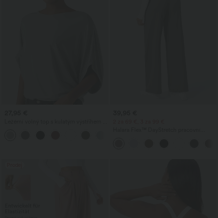
27,95 €
39,95 €
Ležérní volný top s kulatým výstřihem a
2 za 69 €, 3 za 99 €
netopýřími rukávy
Halara Flex™ DayStretch pracovní
+1
kalhoty s vysokým pasem, kapsami a
rovnými nohavicemi
Prodej