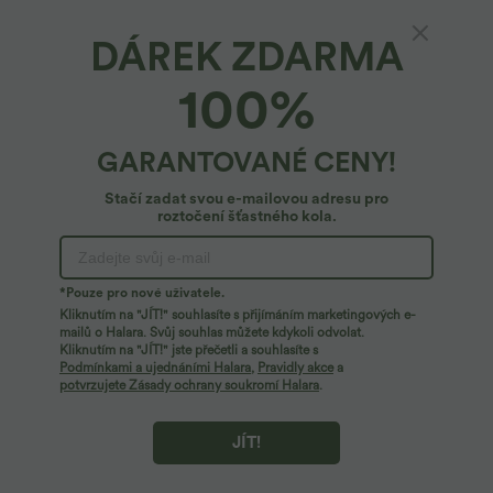
DÁREK ZDARMA
100%
GARANTOVANÉ CENY!
Stačí zadat svou e-mailovou adresu pro
roztočení šťastného kola.
Ups!
Zdá se, že nemůžeme najít stránku, kterou hledáte.
*Pouze pro nové uživatele.
Kliknutím na "JÍT!" souhlasíte s přijímáním marketingových e-
mailů o Halara. Svůj souhlas můžete kdykoli odvolat.
Kliknutím na "JÍT!" jste přečetli a souhlasíte s
Nakupujte více
Podmínkami a ujednáními Halara
,
Pravidly akce
a
potvrzujete Zásady ochrany soukromí Halara
.
JÍT!