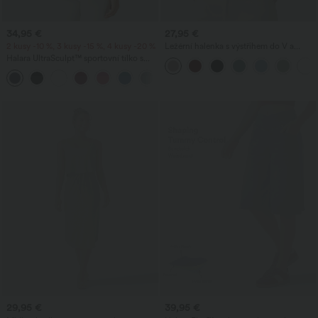
34,95 €
27,95 €
2 kusy -10 %, 3 kusy -15 %, 4 kusy -20 %
Ležérní halenka s výstřihem do V a
krátkými nabíranými rukávy
Halara UltraSculpt™ sportovní tílko s
kulatým výstřihem a zaobleným
+11
spodním lemem
29,95 €
39,95 €