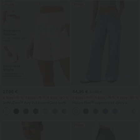
Prodej
Prodej
27,95 €
54,95 €
57,95 €
2 kusy -10 %, 3 kusy -15 %, 4 kusy -20 %
2 kusy -10 %, 3 kusy -15 %, 4 kusy -20 %
SoftlyZero™ Airy 2v1 InstantCool šortky
Halara Flex™ asymetrické džíny s
na jógu s extra vysokým pasem a
nízkým pasem, se zipovými kapsami,
+23
kapsami, délka 7"
volným širokým střihem, vyprané,
ležérní
Prodej