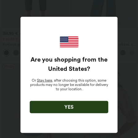
39,95 €
50,95 €
42,95 €
59,95 €
2 za 69 €, 3 za 99 €
časově omezený prodej
Krepové golfové kalhoty s vysokým
Overal s výstřihem do V, bez rukávů, s
pasem, zúženým střihem a kapsami
řasením a kapsou - snadné jako nic
Are you shopping from the
Prodej
United States
?
Or
Stay here
, after choosing this option, some
products may no longer be available for delivery
to your location.
YES