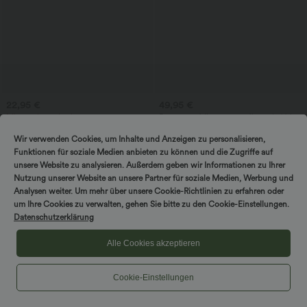
22,95 €
49,95 €
Mimořádná výhodná cena 20,95 €
Pracovní midi šaty s výstřihem do V, bez
rukávů, s dvoucestným zipem a kapsami
SoftlyZero™ jednobarevné legíny s
překříženým pasem a kapsami
Wir verwenden Cookies, um Inhalte und Anzeigen zu personalisieren,
+16
Funktionen für soziale Medien anbieten zu können und die Zugriffe auf
unsere Website zu analysieren. Außerdem geben wir Informationen zu Ihrer
Prodej
Nutzung unserer Website an unsere Partner für soziale Medien, Werbung und
Analysen weiter. Um mehr über unsere Cookie-Richtlinien zu erfahren oder
um Ihre Cookies zu verwalten, gehen Sie bitte zu den Cookie-Einstellungen.
Datenschutzerklärung
Alle Cookies akzeptieren
Cookie-Einstellungen