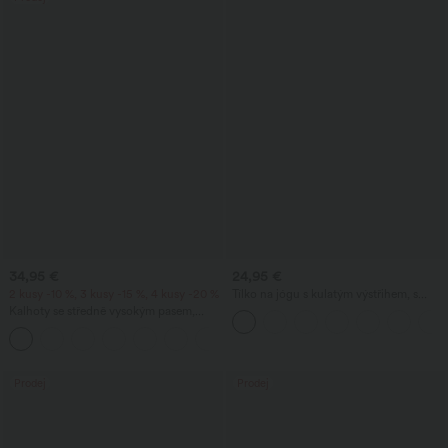
34,95 €
24,95 €
2 kusy -10 %, 3 kusy -15 %, 4 kusy -20 %
Tílko na jógu s kulatým výstřihem, s
nařasením a chladivým efektem
Kalhoty se středně vysokým pasem,
(UPF50+)
širokými splývavými nohavicemi v
+1
lněném vzhledu, s kapsou
Prodej
Prodej