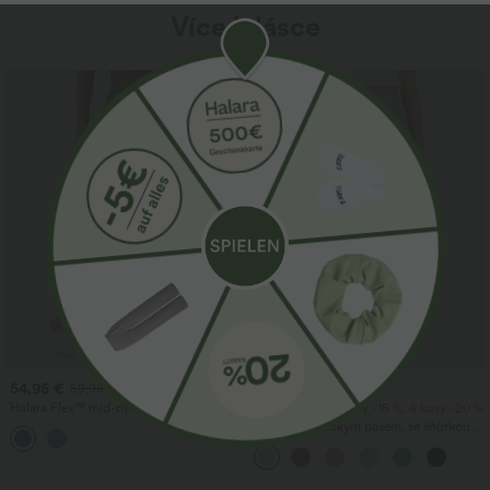
Více k lásce
Prodej
54,95 €
34,95 €
59,95 €
Halara Flex™ mid-rise denim — ležérní
2 kusy -10 %, 3 kusy -15 %, 4 kusy -20 %
balónové joggery s kapsami
Kalhoty s vysokým pasem, se šňůrkou v
pase, kapsami, širokými nohavicemi,
volné, ležérní, s lněným vzhledem