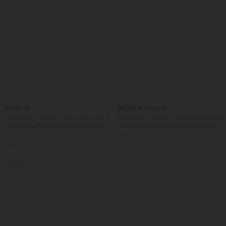
29,95 €
38,95 €
44,95 €
2 kusy -10 %, 3 kusy -15 %, 4 kusy -20 %
2 kusy -10 %, 3 kusy -15 %, 4 kusy -20 %
Halara Flex™ vysoké zúžené vaflové
Overal s V‑výstřihem, krátkými rukávy,
pracovní kalhoty s kapsami
bočními kapsami, širokými nohavicemi a
+8
splývavou vaflovou látkou – casual
Prodej