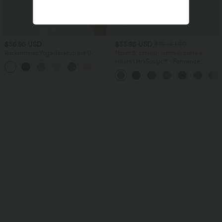
$36.95 USD
$33.95 USD
$36.95 USD
Rückenfreies Yoga-Tanktop mit U-
Nimm 3, zahle 2; nimm 6, zahle 4
Ausschnitt, überkreuzten Trägern und
Halara UltraSculpt™ - Formende
abgerundetem Saum
Workout-Leggings mit hohem Bund,
Seitentaschen und Bauchkontrolle