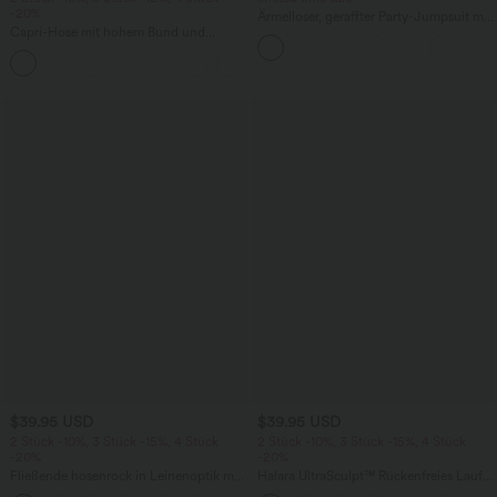
-20%
Ärmelloser, geraffter Party-Jumpsuit mit
Capri-Hose mit hohem Bund und
V-Ausschnitt, Seitentaschen und
Seitentaschen - leinenähnliches Material
unsichtbarem Reißverschluss - pipi-
+7
praktisch
$39.95 USD
$39.95 USD
2 Stück -10%, 3 Stück -15%, 4 Stück
2 Stück -10%, 3 Stück -15%, 4 Stück
-20%
-20%
Fließende hosenrock in Leinenoptik mit
Halara UltraSculpt™ Rückenfreies Lauf-
mittelhohem Bund, Seitentaschen und
Tanktop mit U-Ausschnitt und