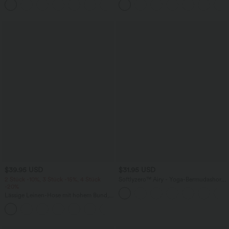
+1
weitem Bein
überkreuztem, abgerundetem Saum
$39.95 USD
$31.95 USD
2 Stück -10%, 3 Stück -15%, 4 Stück
Softlyzero™ Airy - Yoga-Bermudashorts
-20%
mit hohem Bund, mehreren Taschen
und InstantCool
Lässige Leinen-Hose mit hohem Bund,
Kordelzug, weitem Bein und Taschen
+5