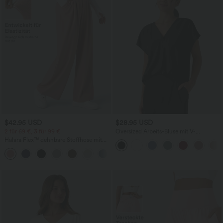
$42.95 USD
$28.95 USD
2 für 69 €, 3 für 99 €
Oversized Arbeits-Bluse mit V-
Ausschnitt und kurzen Ärmeln -
Halara Flex™ dehnbare Stoffhose mit
knitterfrei
hohem Bund, Waffelmuster,
+20
Seitentaschen und weitem Bein