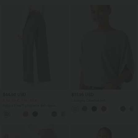
$44.95 USD
$31.95 USD
2 für 69 €, 3 für 99 €
Lässiges Oberteil mit
Rundhalsausschnitt und
Halara Flex™ plissierte dehnbare
Fledermausärmeln
Stoffhose mit hohem Bund,
+23
Seitentaschen und geradem Bein