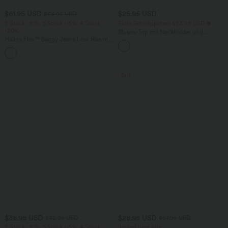
$61.95 USD
$25.95 USD
$64.95 USD
2 Stück -10%, 3 Stück -15%, 4 Stück
Extra Schnäppchen $23.49 USD
-20%
Blusen-Top mit Neckholder und
Halara Flex™ Baggy Jeans Low Rise mit
Schlüssellochausschnitt, plissiert,
Knopf und Reißverschluss, mehreren
ärmellos, abgerundeter Saum
+5
Taschen, weitem Bein
Sale
$38.95 USD
$28.95 USD
$42.95 USD
$67.95 USD
2 Stück -10%, 3 Stück -15%, 4 Stück
limited time sale