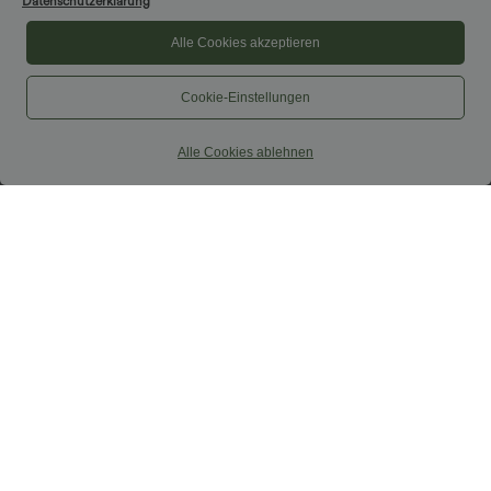
Datenschutzerklärung
Alle Cookies akzeptieren
Cookie-Einstellungen
Alle Cookies ablehnen
$33.95 USD
$39.95 USD
Softlyzero™ Airy - 2-in-1 Yoga-Shorts
2 Stück -10%, 3 Stück -15%, 4 Stück
mit superhohem Bund, mehreren
-20%
+10
Taschen und InstantCool - 22,9 cm
Lässiger Maxirock in Leinenoptik mit
hohem Bund und Kordelzug
Sale