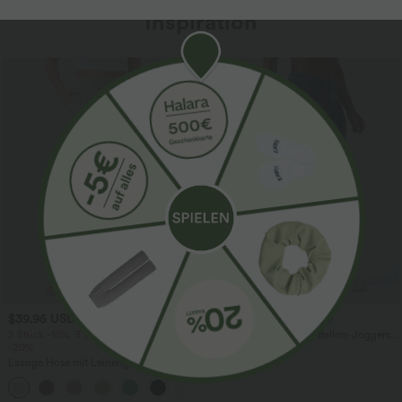
Inspiration
$39.95 USD
$61.95 USD
$67.95 USD
2 Stück -10%, 3 Stück -15%, 4 Stück
Halara Flex™ - Lässige Ballon-Joggers
-20%
aus Denim mit mittelhohem Bund und
mehreren Taschen
Lässige Hose mit Leinengefühl, hoher
Taille, Kordelzug an der Seite und
+15
weitem Bein