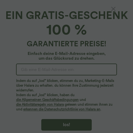
EIN GRATIS-GESCHENK
100 %
GARANTIERTE PREISE!
Einfach deine E-Mail-Adresse eingeben,
um das Glücksrad zu drehen.
Hoppla!
Wir können die von Ihnen gesuchte Seite nicht
Indem du auf „los!“ klicken, stimmen du zu, Marketing-E-Mails
finden.
über Halara zu erhalten. du können Ihre Zustimmung jederzeit
widerrufen.
Indem du auf „los!“ klicken, haben du
Mehr einkaufen
die Allgemeinen Geschäftsbedingungen
und
die Aktivitätsregeln von Halara
gelesen und stimmen ihnen zu
und
erkennen die Datenschutzrichtlinie von Halara an
.
los!