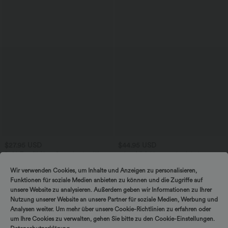
$27.95 USD
$44.95 USD
SoftlyZero™ Airy - Super hoch taillierte
2-in-1 Midi-Hosenrock mit hohem
2-in-1-Yoga-Shorts mit Gesäßtasche
Bund, Seitentaschen, Kordelzug und
+20
und Seitentasche-längere Länge
kontrastierendem Netz
Wir verwenden Cookies, um Inhalte und Anzeigen zu personalisieren,
Funktionen für soziale Medien anbieten zu können und die Zugriffe auf
unsere Website zu analysieren. Außerdem geben wir Informationen zu Ihrer
Nutzung unserer Website an unsere Partner für soziale Medien, Werbung und
Analysen weiter. Um mehr über unsere Cookie-Richtlinien zu erfahren oder
um Ihre Cookies zu verwalten, gehen Sie bitte zu den Cookie-Einstellungen.