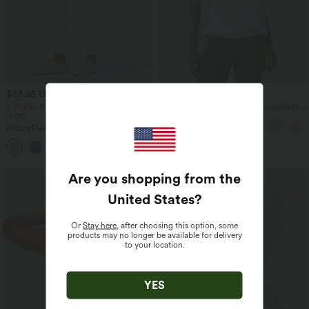
$33.95 USD
$23.95 USD
$27.95 USD
2 Stück -10%, 3 Stück -15%, 4 Stück
Yoga-Tanktop mit Rundhalsausschnitt,
-20%
Rüschen und InstantCool
Halara Flex™ - Schmal zulaufende
Bürohose mit hohem Bund,
+8
Seitentaschen und Waffelstoff
Are you shopping from the
United States
?
Or
Stay here
, after choosing this option, some
products may no longer be available for delivery
to your location.
YES