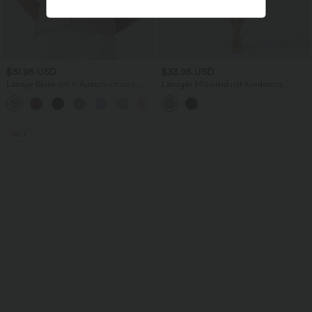
$31.95 USD
$33.95 USD
Lässige Bluse mit V-Ausschnitt und
Lässiges Midikleid mit Kordelzug,
kurzen Puffärmeln
Schlitz und geschwungenem Saum
SALE