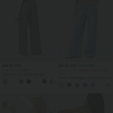
$44.95 USD
$61.95 USD
$64.95 USD
2 for €69, 3 for €99
2 pieces -10%, 3 pieces -15%, 4 pieces
-20%
Halara Flex™ plissierte dehnbare
Stoffhose mit hohem Bund,
Halara Flex™ Baggy Jeans Low Rise mit
+23
Seitentaschen und geradem Bein
Knopf und Reißverschluss, mehreren
Taschen, weitem Bein
SALE