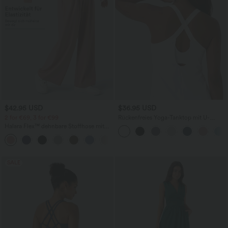
$42.95 USD
$36.95 USD
2 for €69, 3 for €99
Rückenfreies Yoga-Tanktop mit U-
Ausschnitt, überkreuzten Trägern und
Halara Flex™ dehnbare Stoffhose mit
abgerundetem Saum
hohem Bund, Waffelmuster,
+20
Seitentaschen und weitem Bein
SALE