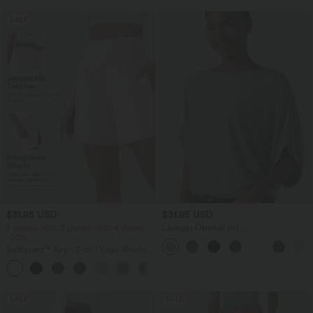
SALE
$31.95 USD
$31.95 USD
2 pieces -10%, 3 pieces -15%, 4 pieces
Lässiges Oberteil mit
-20%
Rundhalsausschnitt und
Fledermausärmeln
Softlyzero™ Airy - 2-in-1 Yoga-Shorts
mit superhohem Bund, mehreren
+23
Taschen und InstantCool - 17,78 cm
SALE
SALE