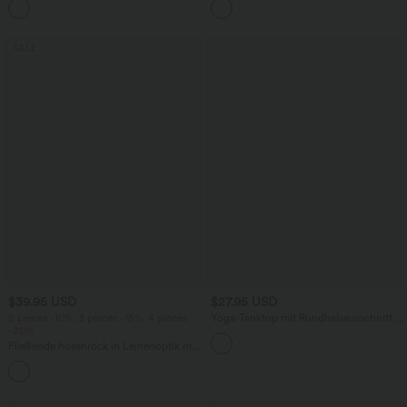
+1
knitterfrei
mehreren Taschen
SALE
$39.95 USD
$27.95 USD
2 pieces -10%, 3 pieces -15%, 4 pieces
Yoga-Tanktop mit Rundhalsausschnitt,
-20%
Rüschen und InstantCool
Fließende hosenrock in Leinenoptik mit
mittelhohem Bund, Seitentaschen und
+1
weitem Bein