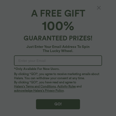
A FREE GIFT
100%
GUARANTEED PRIZES!
Just Enter Your Email Address To Spin
The Lucky Wheel.
Oops!
We can't seem to find the page you're looking for.
*Only Available For New Users.
By clicking "GO!", you agree to receive marketing emails about
Halara. You can withdraw your consent at any time.
By clicking "GO!", you have read and agree to
Shop More
Halara’s Terms and Conditions
,
Activity Rules
and
acknowledge Halara’s Privacy Policy
.
GO!