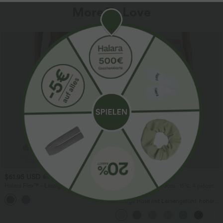
More To Love
SALE
$61.95 USD
$39.95 USD
$67.95 USD
Halara Flex™ - Lässige Ballon-Joggers
2 pieces -10%, 3 pieces -15%, 4 pieces
aus Denim mit mittelhohem Bund und
-20%
mehreren Taschen
Lässige Hose mit Leinengefühl, hoher
Taille, Kordelzug an der Seite und
weitem Bein