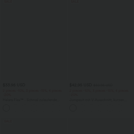
SALE
SALE
$33.95 USD
$42.95 USD
$50.95 USD
2 pieces -10%, 3 pieces -15%, 4 pieces
2 pieces -10%, 3 pieces -15%, 4 pieces
-20%
-20%
Halara Flex™ - Schmal zulaufende
Jumpsuit mit V-Ausschnitt, kurzen
Bürohose mit hohem Bund,
Ärmeln, plissierten Seitentaschen und
+8
Seitentaschen und Waffelstoff
weitem Bein, fließendem Waffelmuster
SALE