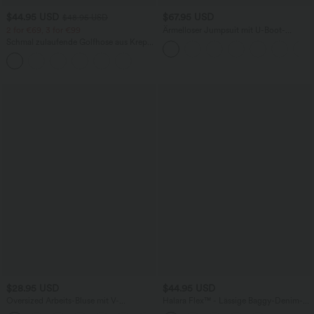
$44.95 USD
$67.95 USD
$48.95 USD
2 for €69, 3 for €99
Ärmelloser Jumpsuit mit U-Boot-
Ausschnitt, Seitentaschen, seitlichen
Schmal zulaufende Golfhose aus Krepp
Bindebändern, Streifen und InstantCool
mit hohem Bund und Seitentaschen
- Easy Peezy Edition
$28.95 USD
$44.95 USD
Oversized Arbeits-Bluse mit V-
Halara Flex™ - Lässige Baggy-Denim-
Ausschnitt und kurzen Ärmeln -
Shorts mit hohem Crossover-Bund und