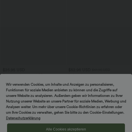
$25.95 USD
$52.95 USD
$61.95 USD
Extra bargain $23.49 USD
limited time sale
Softlyzero™ Plush Crossover Leggings
Lässiger, rückenfreier Jumpsuit mit
mit Taschen
Seitentaschen
Wir verwenden Cookies, um Inhalte und Anzeigen zu personalisieren,
+16
Funktionen für soziale Medien anbieten zu können und die Zugriffe auf
unsere Website zu analysieren. Außerdem geben wir Informationen zu Ihrer
SALE
SALE
Nutzung unserer Website an unsere Partner für soziale Medien, Werbung und
Analysen weiter. Um mehr über unsere Cookie-Richtlinien zu erfahren oder
um Ihre Cookies zu verwalten, gehen Sie bitte zu den Cookie-Einstellungen.
Datenschutzerklärung
Alle Cookies akzeptieren