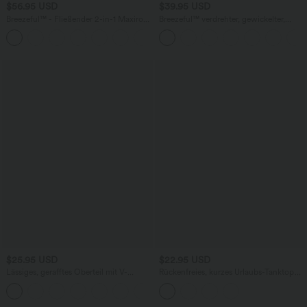
$56.95 USD
$39.95 USD
Breezeful™ - Fließender 2-in-1 Maxirock
Breezeful™ verdrehter, gewickelter,
mit hohem Bund und Bauchkontrolle -
Resort-Rock mit hohem Bund und
schnelltrocknend
Schnürung hinten, schnell trocknend
$25.95 USD
$22.95 USD
Lässiges, gerafftes Oberteil mit V-
Rückenfreies, kurzes Urlaubs-Tanktop
Ausschnitt und kurzen Ärmeln
mit verstellbaren Trägern und Cut-Outs
+1