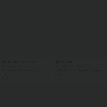
$18.95 USD
$42.95 USD
$36.95 USD
limited time sale
2 für 69 €, 3 für 99 €
Softlyzero™ Airy - Lässiger 2-in-1
Halara Flex™ dehnbare Stoffhose mit
Minirock mit mittelhohem Bund,
hohem Bund, Waffelmuster,
Seitentasche, Stufen und InstantCool
Seitentaschen und weitem Bein