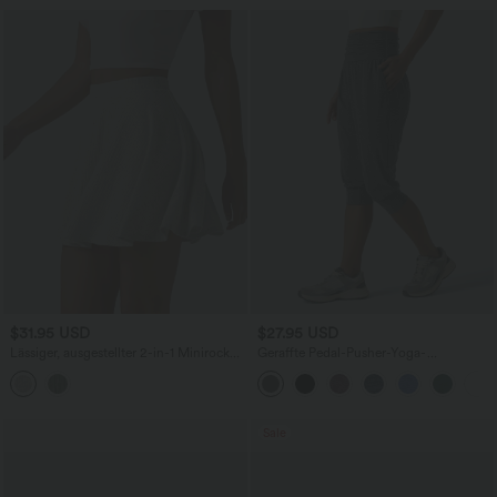
$31.95 USD
$27.95 USD
Lässiger, ausgestellter 2-in-1 Minirock
Geraffte Pedal-Pusher-Yoga-
aus geripptem Strick aus
Jogginghose mit hohem Bund und
Leinenmischgewebe mit hohem Bund
Seitentaschen
und Seitentaschen
Sale