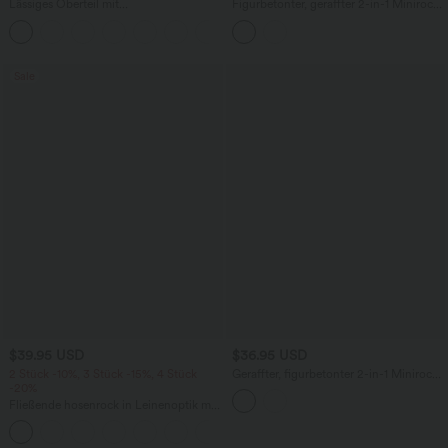
Lässiges Oberteil mit
Figurbetonter, geraffter 2-in-1 Minirock
Rundhalsausschnitt und
aus Satin mit hohem Bund und
+1
Fledermausärmeln
überkreuztem Saum
Sale
$39.95 USD
$36.95 USD
2 Stück -10%, 3 Stück -15%, 4 Stück
Geraffter, figurbetonter 2-in-1 Minirock
-20%
mit hohem Bund, Leopardenmuster und
abgerundetem Saum
Fließende hosenrock in Leinenoptik mit
mittelhohem Bund, Seitentaschen und
+1
weitem Bein