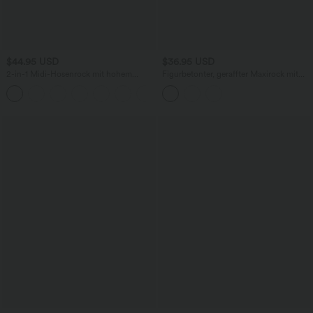
$44.95 USD
$36.95 USD
2-in-1 Midi-Hosenrock mit hohem
Figurbetonter, geraffter Maxirock mit
Bund, Seitentaschen, Kordelzug und
mittelhohem Bund, Streifen,
+15
kontrastierendem Netz
Blumenmuster und Bindeband vorne