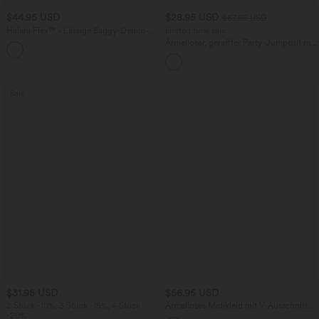
$44.95 USD
$28.95 USD
$67.95 USD
Halara Flex™ - Lässige Baggy-Denim-
limited time sale
Shorts mit hohem Crossover-Bund und
Ärmelloser, geraffter Party-Jumpsuit mit
mehreren Taschen
V-Ausschnitt, Seitentaschen und
unsichtbarem Reißverschluss - pipi-
praktisch
Sale
$31.95 USD
$56.95 USD
2 Stück -10%, 3 Stück -15%, 4 Stück
Ärmelloses Midikleid mit V-Ausschnitt,
-20%
Seitentaschen und Reißverschluss