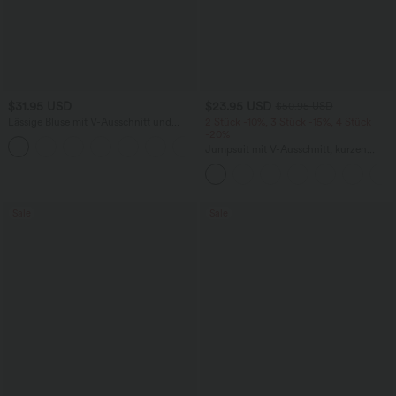
$31.95 USD
$23.95 USD
$50.95 USD
Lässige Bluse mit V-Ausschnitt und
2 Stück -10%, 3 Stück -15%, 4 Stück
kurzen Puffärmeln
-20%
Jumpsuit mit V-Ausschnitt, kurzen
Ärmeln, plissierten Seitentaschen und
weitem Bein, fließendem Waffelmuster
Sale
Sale