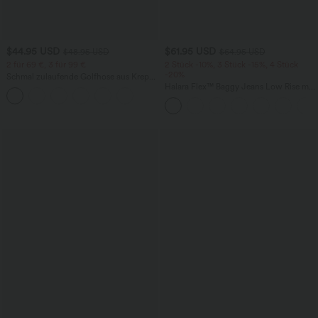
$44.95 USD
$61.95 USD
$48.95 USD
$64.95 USD
2 für 69 €, 3 für 99 €
2 Stück -10%, 3 Stück -15%, 4 Stück
-20%
Schmal zulaufende Golfhose aus Krepp
mit hohem Bund und Seitentaschen
Halara Flex™ Baggy Jeans Low Rise mit
Knopf und Reißverschluss, mehreren
Taschen, weitem Bein