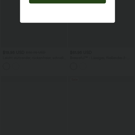
$19.95 USD
$61.95 USD
$36.95 USD
Leicht stützender, rückenfreier, schnell
Breezeful™ - Lässiges, fließendes 2-
trocknender Resort-Sport-BH mit V-
teiliges Midikleid mit High-Low-Design
Ausschnitt und verdrehtem Cut-Out,
- E-G Cups, schnelltrocknend
Cool Touch
Sale