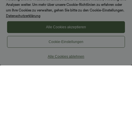
Analysen weiter. Um mehr über unsere Cookie-Richtlinien zu erfahren oder
um Ihre Cookies zu verwalten, gehen Sie bitte zu den Cookie-Einstellungen.
Datenschutzerklärung
Alle Cookies akzeptieren
Cookie-Einstellungen
Alle Cookies ablehnen
$50.95 USD
$22.95 USD
2 Stück -10%, 3 Stück -15%, 4 Stück
2 Stück -10%, 3 Stück -15%, 4 Stück
-20%
-20%
Rückenfreies, gedrehtes Urlaubs-
Lässiges T-Shirt mit V-Ausschnitt und
Maxikleid mit Seitentaschen und Schlitz
kurzen Ärmeln
+8
Sale