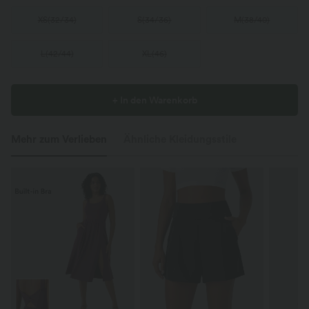
XS
(
32/34
)
S
(
34/36
)
M
(
38/40
)
L
(
42/44
)
XL
(
46
)
+ In den Warenkorb
Mehr zum Verlieben
Ähnliche Kleidungsstile