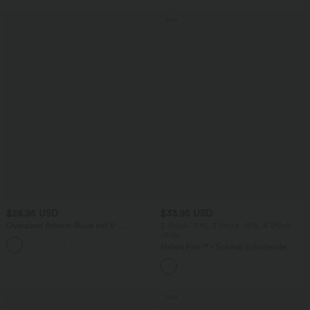
Sale
$28.95 USD
$33.95 USD
Oversized Arbeits-Bluse mit V-
2 Stück -10%, 3 Stück -15%, 4 Stück
Ausschnitt und kurzen Ärmeln -
-20%
+1
knitterfrei
Halara Flex™ - Schmal zulaufende
Bürohose mit hohem Bund,
Seitentaschen und Waffelstoff
Sale