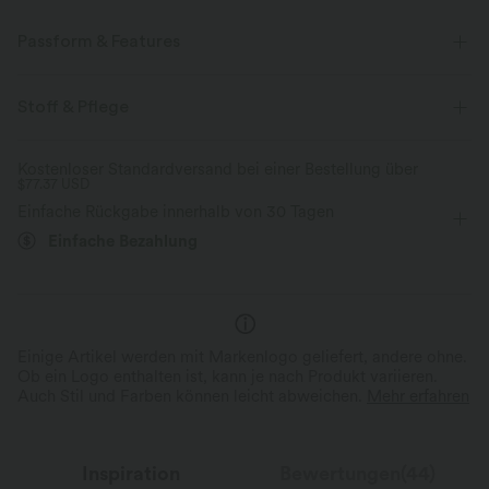
Passform & Features
Für: Urlaub und Freizeitaktivitäten
flacher Bund
Stoff & Pflege
Seitentaschen
Raffung
überziehen
Knielänge
Kostenloser Standardversand bei einer Bestellung über
$77.37 USD
mit hohem Bund
A-Linie
Vier-Wege-Stretch
Einfache Rückgabe innerhalb von 30 Tagen
Einfache Bezahlung
Einige Artikel werden mit Markenlogo geliefert, andere ohne.
Ob ein Logo enthalten ist, kann je nach Produkt variieren.
Auch Stil und Farben können leicht abweichen.
Mehr erfahren
Inspiration
Bewertungen(44)