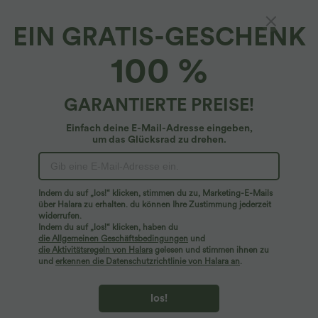
EIN GRATIS-GESCHENK
Geraffter, fließender Urlaubs-Rock mit hohem
100 %
Bund und Seitentaschen
4.6
(
44
)
GARANTIERTE PREISE!
$31.95 USD
Einfach deine E-Mail-Adresse eingeben,
um das Glücksrad zu drehen.
Indem du auf „los!“ klicken, stimmen du zu, Marketing-E-Mails
über Halara zu erhalten. du können Ihre Zustimmung jederzeit
widerrufen.
Indem du auf „los!“ klicken, haben du
die Allgemeinen Geschäftsbedingungen
und
die Aktivitätsregeln von Halara
gelesen und stimmen ihnen zu
und
erkennen die Datenschutzrichtlinie von Halara an
.
los!