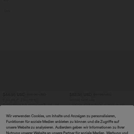
Sale
$44.95 USD
$52.95 USD
$48.95 USD
$61.95 USD
2 für 69 €, 3 für 99 €
limited time sale
Schlaghose mit mittlerem Bund und
Lässiger, rückenfreier Jumpsuit mit
seitlichen Reißverschlusstaschen
Seitentaschen
+12
Wir verwenden Cookies, um Inhalte und Anzeigen zu personalisieren,
Funktionen für soziale Medien anbieten zu können und die Zugriffe auf
Sale
Sale
unsere Website zu analysieren. Außerdem geben wir Informationen zu Ihrer
Nutzung unserer Website an unsere Partner für soziale Medien, Werbung und