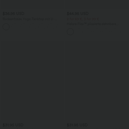
$36.95 USD
$44.95 USD
Rückenfreies Yoga-Tanktop mit U-
2 für 69 €, 3 für 99 €
Ausschnitt, überkreuzten Trägern und
Halara Flex™ plissierte dehnbare
abgerundetem Saum
Stoffhose mit hohem Bund,
Seitentaschen und geradem Bein
$31.95 USD
$31.95 USD