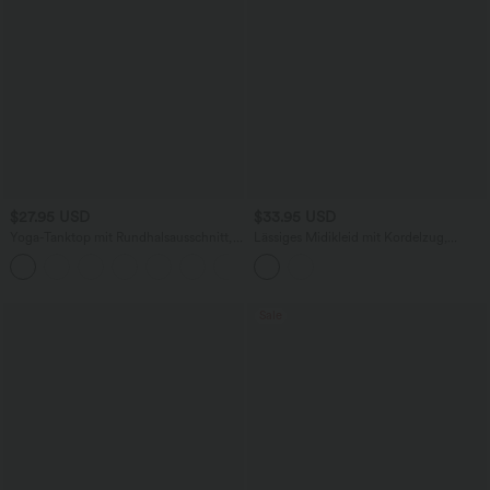
$27.95 USD
$33.95 USD
Yoga-Tanktop mit Rundhalsausschnitt,
Lässiges Midikleid mit Kordelzug,
Rüschen und InstantCool
Schlitz und geschwungenem Saum
+16
Sale