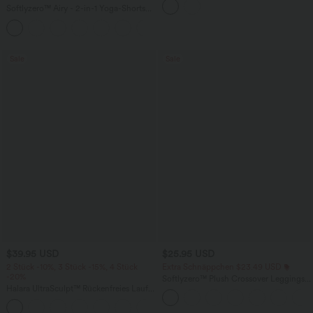
Softlyzero™ Airy - 2-in-1 Yoga-Shorts
mit superhohem Bund, mehreren
+23
Taschen und InstantCool - 17,78 cm
Sale
Sale
$39.95 USD
$25.95 USD
2 Stück -10%, 3 Stück -15%, 4 Stück
Extra Schnäppchen $23.49 USD
-20%
Softlyzero™ Plush Crossover Leggings
Halara UltraSculpt™ Rückenfreies Lauf-
mit Taschen
Tanktop mit U-Ausschnitt und
+11
überkreuztem, abgerundetem Saum