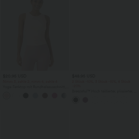
$20.95 USD
$48.95 USD
Nimm 3, zahle 2; nimm 6, zahle 4
2 Stück -10%, 3 Stück -15%, 4 Stück
-20%
Yoga-Tanktop mit Rundhalsausschnitt,
Racerback und Rüschen
Breezeful™ Hoch taillierter, plissierter, 2-
+2
in-1-Flowy-Maxi-Freizeitrock mit
Schlitz, schnell trocknend