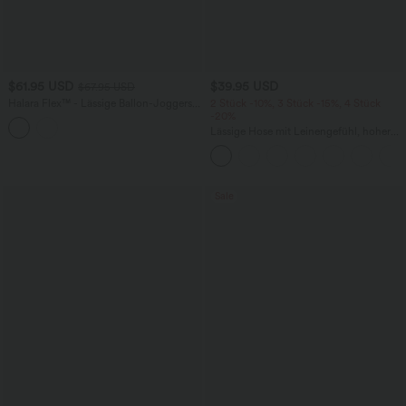
$61.95 USD
$39.95 USD
$67.95 USD
Halara Flex™ - Lässige Ballon-Joggers
2 Stück -10%, 3 Stück -15%, 4 Stück
aus Denim mit mittelhohem Bund und
-20%
mehreren Taschen
Lässige Hose mit Leinengefühl, hoher
Taille, Kordelzug an der Seite und
weitem Bein
Sale