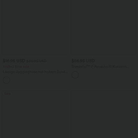
$16.95 USD
$56.95 USD
$36.95 USD
limited time sale
Breezeful™ V-Ausschnitt Kurzarm
Seitentasche Bindeband hinten
Lässige Jogginghose mit hohem Bund,
Schnelltrocknendes Midi-Freizeitkleid
Seitentaschen und Kordelzug
+8
Sale