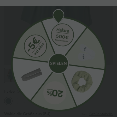
Farbe
Oil Blue
Wähle die Größe aus
(EU)
Größentabelle