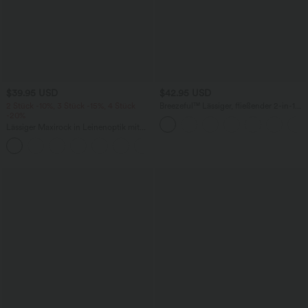
$39.95 USD
$42.95 USD
2 Stück -10%, 3 Stück -15%, 4 Stück
Breezeful™ Lässiger, fließender 2-in-1
-20%
Maxirock mit hohem Bund, High-Low-
Design und Rüschen -
Lässiger Maxirock in Leinenoptik mit
schnelltrocknend, Rock mit integrierter
hohem Bund und Kordelzug
Hose lang