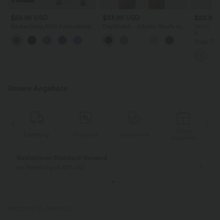
$59.95 USD
$33.95 USD
$20.95
Rückenfreies Midi-Freizeitkleid
DayStretch - Arbeits-Shorts mit
Nimm 3, z
mit Twisted Split
hohem Bund, Seitentaschen und
4
weitem Bein
Yoga-Tan
Rundhalsa
und Rüsc
Unsere Angebote
Gratis
Lieferung
Rückgabe
Gutscheine
k
Geschenk
Kostenloser Standard-Versand
bei Bestellung ab $77 USD
PRODUKT ID: 02815123