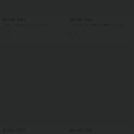
$64.95 USD
$50.95 USD
Lässige Jeans aus Lyocell mit
Lässiges, ärmelloses Midikleid mit
mittelhohem Bund, mehreren Taschen
Rundhalsausschnitt, integriertem BH
und Kordelzug
und Rüschensaum
Sale
$39.95 USD
$36.95 USD