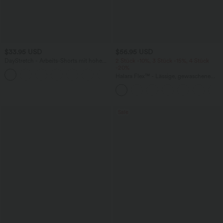
$33.95 USD
$56.95 USD
DayStretch - Arbeits-Shorts mit hohem
2 Stück -10%, 3 Stück -15%, 4 Stück
Bund, Seitentaschen und weitem Bein
-20%
+11
Halara Flex™ - Lässige, gewaschene
Baggy-Jeans aus drapiertem Lyocell mit
mittelhohem Bund, mehreren Taschen
und weitem Bein
Sale