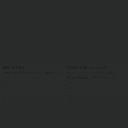
$56.95 USD
$33.95 USD
$36.95 USD
Ärmelloses Midikleid mit V-Ausschnitt,
Nimm 3, zahle 2; nimm 6, zahle 4
Seitentaschen und Reißverschluss
Halara UltraSculpt™ - Formende
Workout-Leggings mit hohem Bund,
Seitentaschen und Bauchkontrolle
Sale
Sale