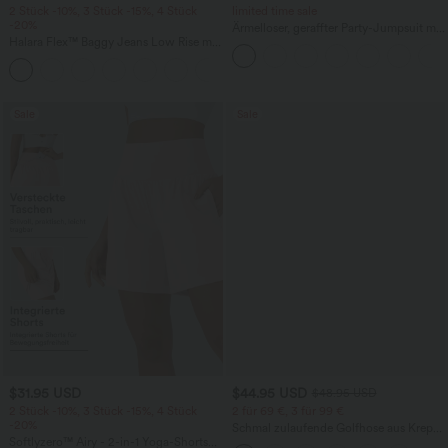
2 Stück -10%, 3 Stück -15%, 4 Stück
limited time sale
-20%
Ärmelloser, geraffter Party-Jumpsuit mit
Halara Flex™ Baggy Jeans Low Rise mit
V-Ausschnitt, Seitentaschen und
Knopf und Reißverschluss, mehreren
unsichtbarem Reißverschluss - pipi-
+5
Taschen, weitem Bein
praktisch
Sale
Sale
$31.95 USD
$44.95 USD
$48.95 USD
2 Stück -10%, 3 Stück -15%, 4 Stück
2 für 69 €, 3 für 99 €
-20%
Schmal zulaufende Golfhose aus Krepp
Softlyzero™ Airy - 2-in-1 Yoga-Shorts
mit hohem Bund und Seitentaschen