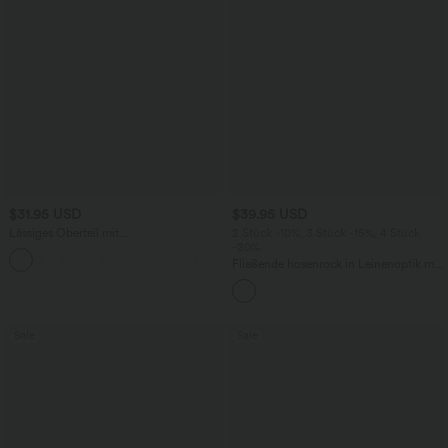
$31.95 USD
$39.95 USD
Lässiges Oberteil mit
2 Stück -10%, 3 Stück -15%, 4 Stück
Rundhalsausschnitt und
-20%
+1
Fledermausärmeln
Fließende hosenrock in Leinenoptik mit
mittelhohem Bund, Seitentaschen und
weitem Bein
Sale
Sale