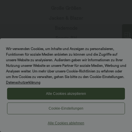
Große Größen
Jacken & Blazer
Bademode
Sports-BH
Wir verwenden Cookies, um Inhalte und Anzeigen zu personalisieren,
DREH & GEWINNE!
Funktionen für soziale Medien anbieten zu können und die Zugriffe auf
unsere Website zu analysieren. Außerdem geben wir Informationen zu Ihrer
Nutzung unserer Website an unsere Partner für soziale Medien, Werbung und
In Kontakt bleiben
Analysen weiter. Um mehr über unsere Cookie-Richtlinien zu erfahren oder
um Ihre Cookies zu verwalten, gehen Sie bitte zu den Cookie-Einstellungen.
Datenschutzerklärung
Abonniere den Newsletter, um exklusive Deals,
stylische Geheimtipps und einen frühen Zugriff
Alle Cookies akzeptieren
auf die neuesten Kollektionen zu erhalten.
Cookie-Einstellungen
Alle Cookies ablehnen
*Mit deiner Abonnierung erklärst du dich damit einverstanden,