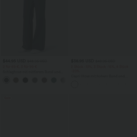
$44.95 USD
$38.95 USD
$48.95 USD
$42.95 USD
2 für 69 €, 3 für 99 €
2 Stück -10%, 3 Stück -15%, 4 Stück
-20%
Schlaghose mit mittlerem Bund und
seitlichen Reißverschlusstaschen
Capri-Hose mit hohem Bund und
+12
Seitentaschen - leinenähnliches Material
Sale