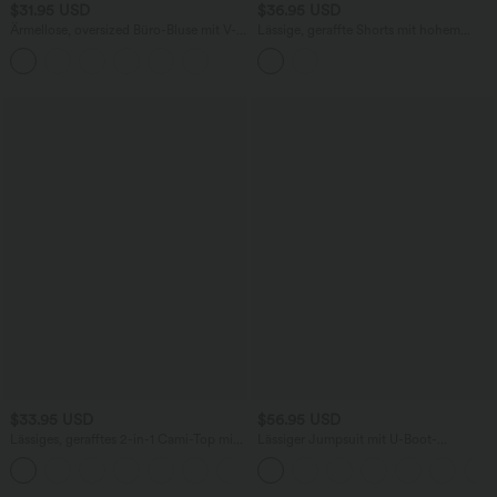
$31.95 USD
$36.95 USD
Ärmellose, oversized Büro-Bluse mit V-
Lässige, geraffte Shorts mit hohem
Ausschnitt - knitterfrei
Bund, mehreren Taschen und Poka-Dots
- 7,6 cm
$33.95 USD
$56.95 USD
Lässiges, gerafftes 2-in-1 Cami-Top mit
Lässiger Jumpsuit mit U-Boot-
verstellbaren Trägern und integriertem
Ausschnitt, Seitentaschen, kurzen
BH
Ärmeln und Kordelzug - Easy Peezy
Edition