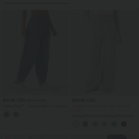
Sale
$61.95 USD
$39.95 USD
$67.95 USD
Halara Flex™ - Lässige Ballon-Joggers
2 Stück -10%, 3 Stück -15%, 4 Stück
aus Denim mit mittelhohem Bund und
-20%
mehreren Taschen
Lässige Hose mit Leinengefühl, hoher
Taille, Kordelzug an der Seite und
weitem Bein
Sale