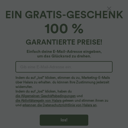
EIN GRATIS-GESCHENK
Schmal zulaufende Hose mit hohem Bund und
100 %
umgeschlagenem Saum
4.5
(
17
)
GARANTIERTE PREISE!
$42.95 USD
Einfach deine E-Mail-Adresse eingeben,
um das Glücksrad zu drehen.
Indem du auf „los!“ klicken, stimmen du zu, Marketing-E-Mails
über Halara zu erhalten. du können Ihre Zustimmung jederzeit
widerrufen.
Indem du auf „los!“ klicken, haben du
die Allgemeinen Geschäftsbedingungen
und
die Aktivitätsregeln von Halara
gelesen und stimmen ihnen zu
und
erkennen die Datenschutzrichtlinie von Halara an
.
los!