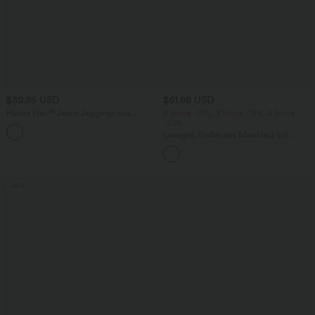
$39.95 USD
$61.95 USD
Halara Flex™ Jeans Jeggings aus
2 Stück -10%, 3 Stück -15%, 4 Stück
elastischem Strick-Denim mit hohem
-20%
Bund und Gesäßtaschen
Lässiges, fließendes Maxikleid mit
Seitentaschen
Sale