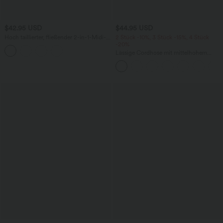
$42.95 USD
$44.95 USD
Hoch taillierter, fließender 2-in-1-Midi-
2 Stück -10%, 3 Stück -15%, 4 Stück
Tanzrock mit Seitentasche
-20%
Lässige Cordhose mit mittelhohem
Bund, Reißverschluss und Seitentaschen