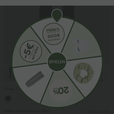
Farbe
Schwarz
Wähle die Größe aus
(EU)
Größentabelle