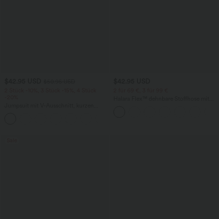
$42.95 USD
$42.95 USD
$50.95 USD
2 Stück -10%, 3 Stück -15%, 4 Stück
2 für 69 €, 3 für 99 €
-20%
Halara Flex™ dehnbare Stoffhose mit
Jumpsuit mit V-Ausschnitt, kurzen
hohem Bund, Waffelmuster,
Ärmeln, plissierten Seitentaschen und
Seitentaschen und weitem Bein
+5
weitem Bein, fließendem Waffelmuster
Sale