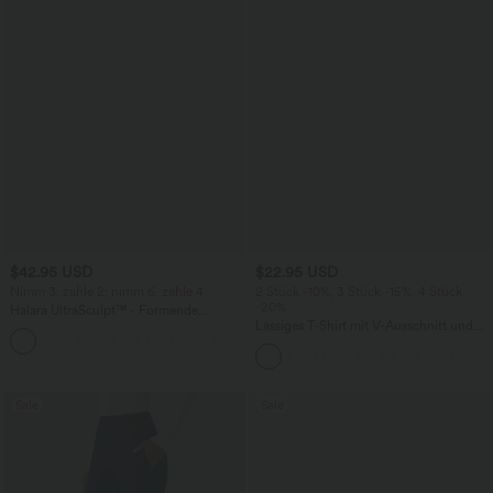
$42.95 USD
$22.95 USD
Nimm 3, zahle 2; nimm 6, zahle 4
2 Stück -10%, 3 Stück -15%, 4 Stück
-20%
Halara UltraSculpt™ - Formende
Workout-Leggings mit hohem Bund,
Lässiges T-Shirt mit V-Ausschnitt und
+13
Seitentaschen, Booty-Scrunch und
kurzen Ärmeln
Bauchkontrolle
Sale
Sale