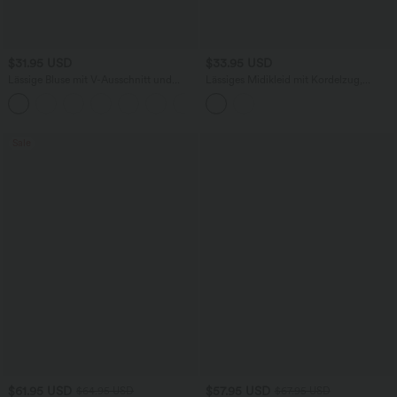
$31.95 USD
$33.95 USD
Lässige Bluse mit V-Ausschnitt und
Lässiges Midikleid mit Kordelzug,
kurzen Puffärmeln
Schlitz und geschwungenem Saum
Sale
$61.95 USD
$57.95 USD
$64.95 USD
$67.95 USD