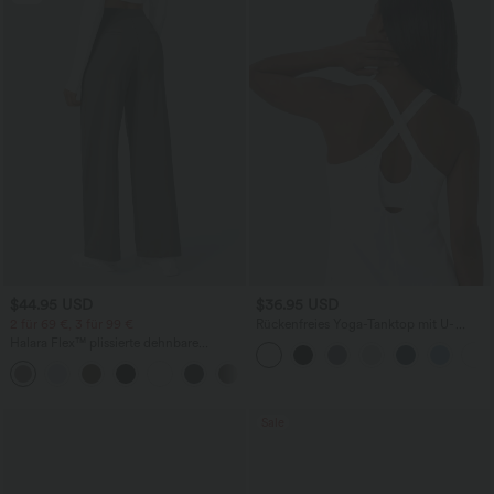
$44.95 USD
$36.95 USD
2 für 69 €, 3 für 99 €
Rückenfreies Yoga-Tanktop mit U-
Ausschnitt, überkreuzten Trägern und
Halara Flex™ plissierte dehnbare
abgerundetem Saum
Stoffhose mit hohem Bund,
+23
Seitentaschen und geradem Bein
Sale