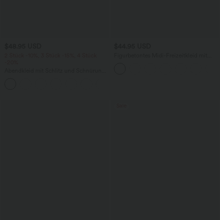
$48.95 USD
$44.95 USD
2 Stück -10%, 3 Stück -15%, 4 Stück
Figurbetontes Midi-Freizeitkleid mit
-20%
Schlitz, rückenfreiem Korsett mit
quadratischem Ausschnitt und Rüschen
Abendkleid mit Schlitz und Schnürung,
gerafft, rückenfrei, figurbetont
+7
Sale