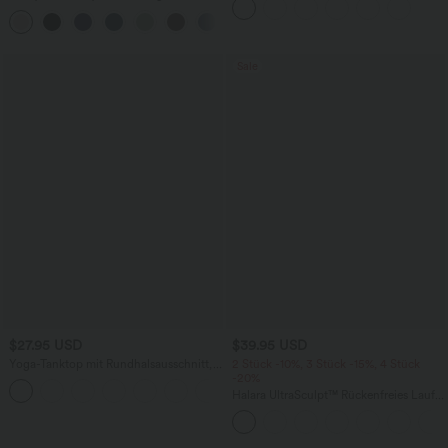
mit superhohem Bund, mehreren
+23
Taschen und InstantCool - 17,78 cm
Sale
$27.95 USD
$39.95 USD
Yoga-Tanktop mit Rundhalsausschnitt,
2 Stück -10%, 3 Stück -15%, 4 Stück
Rüschen und InstantCool
-20%
+16
Halara UltraSculpt™ Rückenfreies Lauf-
Tanktop mit U-Ausschnitt und
überkreuztem, abgerundetem Saum