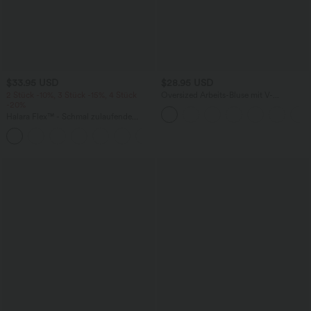
$33.95 USD
$28.95 USD
2 Stück -10%, 3 Stück -15%, 4 Stück
Oversized Arbeits-Bluse mit V-
-20%
Ausschnitt und kurzen Ärmeln -
knitterfrei
Halara Flex™ - Schmal zulaufende
Bürohose mit hohem Bund,
+8
Seitentaschen und Waffelstoff