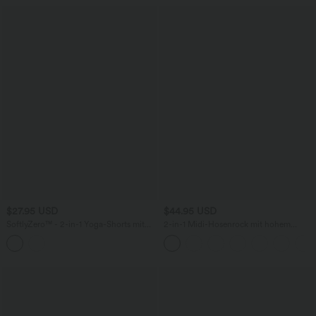
$27.95 USD
$44.95 USD
SoftlyZero™ - 2-in-1 Yoga-Shorts mit
2-in-1 Midi-Hosenrock mit hohem
hohem Crossover-Bund, mehreren
Bund, Seitentaschen, Kordelzug und
Taschen und Ösen - schnelltrocknend,
kontrastierendem Netz
7,6 cm