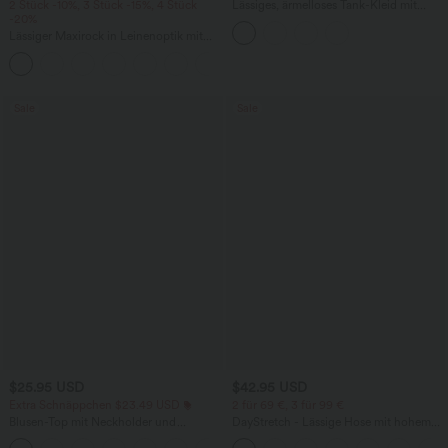
2 Stück -10%, 3 Stück -15%, 4 Stück
Lässiges, ärmelloses Tank-Kleid mit
-20%
Rundhalsausschnitt und Seitentaschen
Lässiger Maxirock in Leinenoptik mit
hohem Bund und Kordelzug
Sale
Sale
$25.95 USD
$42.95 USD
Extra Schnäppchen $23.49 USD
2 für 69 €, 3 für 99 €
Blusen-Top mit Neckholder und
DayStretch - Lässige Hose mit hohem
Schlüssellochausschnitt, plissiert,
Bund, Seitentaschen und Barrel-Leg