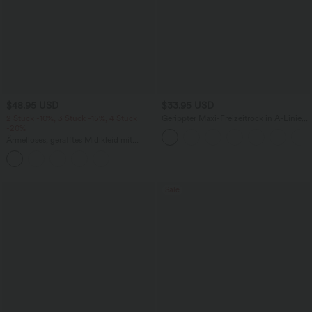
$48.95 USD
$33.95 USD
2 Stück -10%, 3 Stück -15%, 4 Stück
Gerippter Maxi-Freizeitrock in A-Linie
-20%
mit hohem Bund und Schlitzsaum
Ärmelloses, gerafftes Midikleid mit
eckigem Ausschnitt, integriertem BH
und überkreuztem Rückendesign
Sale