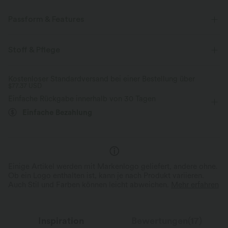
Passform & Features
flacher Bund
lässig
7/8-Länge
mit hohem Bund
Stoff & Pflege
eng geschnitten
Vier-Wege-Stretch
Bürohose
Kostenloser Standardversand bei einer Bestellung über
$77.37 USD
Einfache Rückgabe innerhalb von 30 Tagen
Einfache Bezahlung
Einige Artikel werden mit Markenlogo geliefert, andere ohne.
Ob ein Logo enthalten ist, kann je nach Produkt variieren.
Auch Stil und Farben können leicht abweichen.
Mehr erfahren
Inspiration
Bewertungen(17)