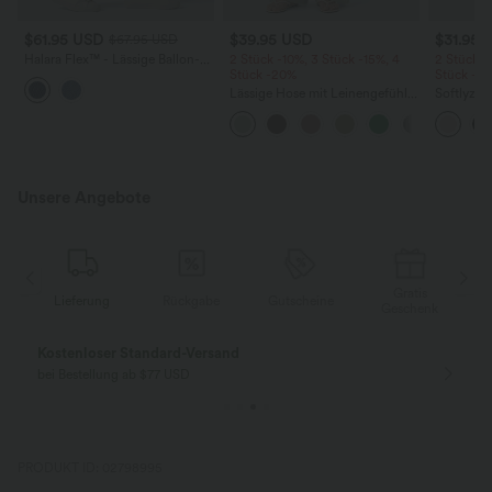
$61.95 USD
$39.95 USD
$31.95 
$67.95 USD
Halara Flex™ - Lässige Ballon-
2 Stück -10%, 3 Stück -15%, 4
2 Stück -
Joggers aus Denim mit
Stück -20%
Stück -2
mittelhohem Bund und
Lässige Hose mit Leinengefühl,
Softlyzer
mehreren Taschen
hoher Taille, Kordelzug an der
Shorts m
Seite und weitem Bein
mehreren
InstantCo
Unsere Angebote
Gratis
Lieferung
Rückgabe
Gutscheine
k
Geschenk
Kostenloser Standard-Versand
bei Bestellung ab $77 USD
PRODUKT ID: 02798995