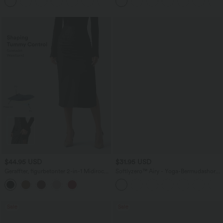
+3
ärmellos, abgerundeter Saum
$44.95 USD
$31.95 USD
Geraffter, figurbetonter 2-in-1 Midirock
Softlyzero™ Airy - Yoga-Bermudashorts
aus Kunstleder mit hohem Bund und
mit hohem Bund, mehreren Taschen
abgerundetem Saum
und InstantCool
Sale
Sale