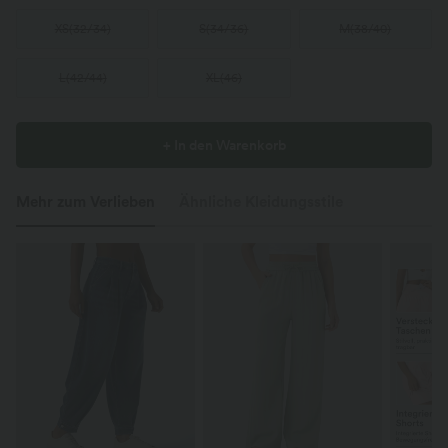
XS
(
32/34
)
S
(
34/36
)
M
(
38/40
)
L
(
42/44
)
XL
(
46
)
+ In den Warenkorb
Mehr zum Verlieben
Ähnliche Kleidungsstile