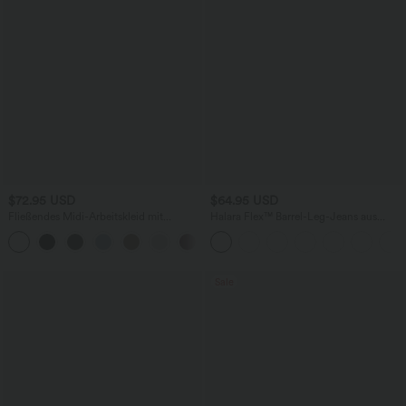
$72.95 USD
$64.95 USD
Fließendes Midi-Arbeitskleid mit
Halara Flex™ Barrel-Leg-Jeans aus
Seitentaschen, Fledermausärmeln und
elastischem Strick-Denim mit niedrigem
Bauchkontrolle
Bund, Knopf, Reißverschluss und
mehreren Taschen
Sale