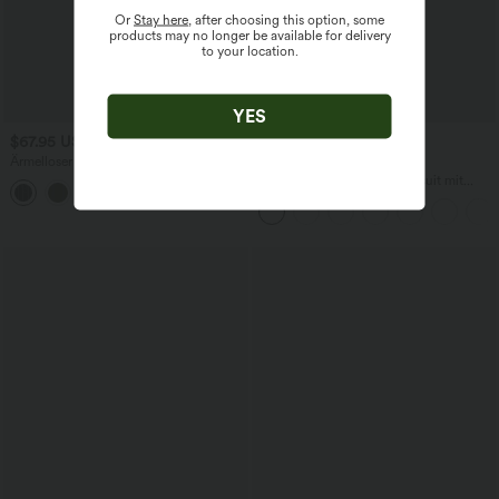
Or
Stay here
, after choosing this option, some
products may no longer be available for delivery
to your location.
YES
$67.95 USD
$52.95 USD
$61.95 USD
Ärmelloser Jumpsuit mit U-Boot-
limited time sale
Ausschnitt, Seitentaschen, seitlichen
Lässiger, rückenfreier Jumpsuit mit
+8
Bindebändern, Streifen und InstantCool
Seitentaschen
- Easy Peezy Edition