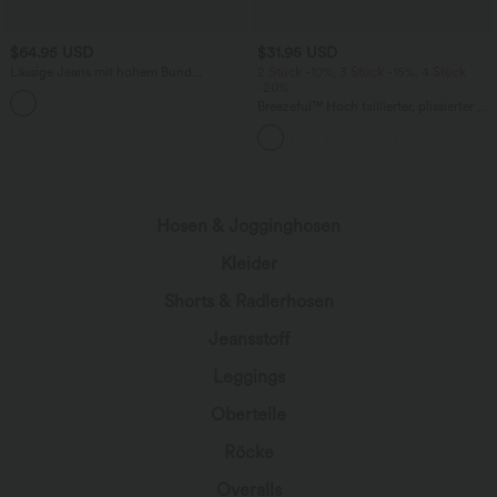
$64.95 USD
$31.95 USD
Lässige Jeans mit hohem Bund
2 Stück -10%, 3 Stück -15%, 4 Stück
mehreren Taschen und weitem Bein
-20%
Breezeful™ Hoch taillierter, plissierter 2-
in-1-Mini-Tanzrock mit Seiten- und
Gesäßtasche, asymmetrischem Saum
und schnelltrocknendem Schnitt
Hosen & Jogginghosen
Kleider
Shorts & Radlerhosen
Jeansstoff
Leggings
Oberteile
Röcke
Overalls