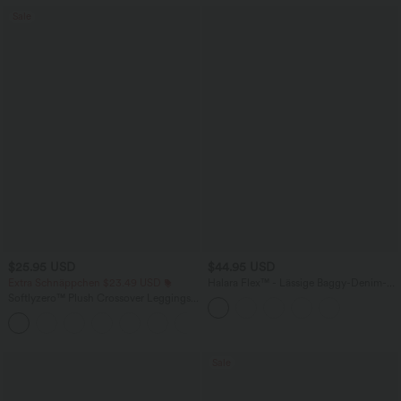
Sale
$25.95 USD
$44.95 USD
Extra Schnäppchen $23.49 USD
Halara Flex™ - Lässige Baggy-Denim-
Shorts mit hohem Crossover-Bund und
Softlyzero™ Plush Crossover Leggings
mehreren Taschen
mit Taschen
+16
Sale