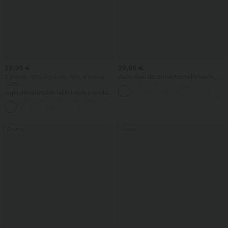
29,95 €
29,95 €
2 pièces -10%, 3 pièces -15%, 4 pièces
Jupe maxi décontractée taille haute,
-20%
coupe trapèze (A-line) à ourlet côtelé
Jupe décontractée taille haute à cordon,
empiècement en mesh contrastant,
poche 2-en-1, mini évasée et fluide —
longueur allongée
Promo
Promo