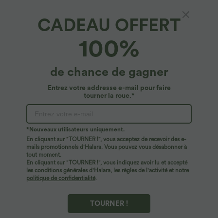
CADEAU OFFERT
SoftlyZero™ Airy*
100%
Jupe de tennis taille haute 2-en-1, coupe A, à
volants superposés (3 couches) avec poche
37,95 €
de chance de gagner
Entrez votre addresse e-mail pour faire
tourner la roue.*
*Nouveaux utilisateurs uniquement.
En cliquant sur "TOURNER !", vous acceptez de recevoir des e-
mails promotionnels d'Halara. Vous pouvez vous désabonner à
tout moment.
En cliquant sur "TOURNER !", vous indiquez avoir lu et accepté
les conditions générales d'Halara
,
les règles de l'activité
et notre
politique de confidentialité
.
TOURNER !