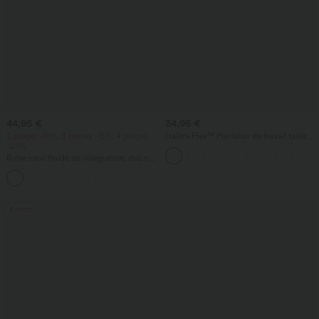
44,95 €
34,95 €
2 pièces -10%, 3 pièces -15%, 4 pièces
Halara Flex™ Pantalon de travail taille
-20%
haute avec poche latérale arrière et
légère coupe évasée
Robe maxi fluide de villégiature, dos nu
torsadé, fendue, avec poches
+8
Promo