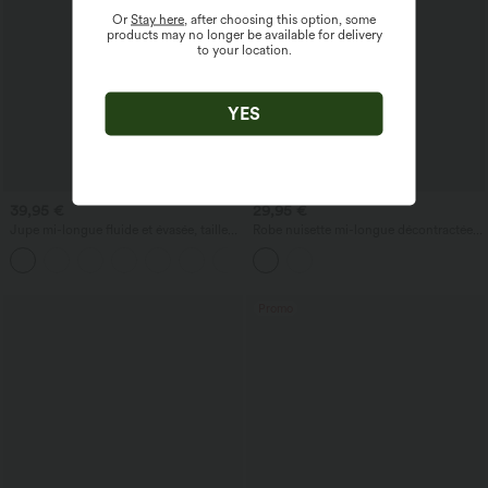
Or
Stay here
, after choosing this option, some
products may no longer be available for delivery
to your location.
YES
39,95 €
29,95 €
Jupe mi-longue fluide et évasée, taille
Robe nuisette mi-longue décontractée à
haute à cordon, empiècement en mesh
cordon, ourlet fendu incurvé
+15
contrastant, poche 2-en-1, style
décontracté
Promo