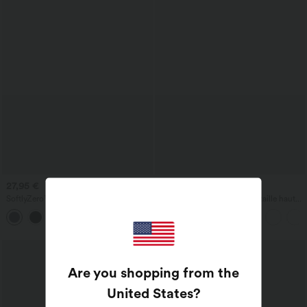
27,95 €
29,95 €
SoftlyZero™ Airy — short bermuda de
DayStretch Bermuda ample taille haute
yoga taille haute avec poches,
7'' de travail avec poches
+16
technologie InstantCool
Are you shopping from the
United States
?