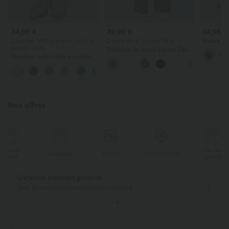
34,95 €
39,95 €
54,95 €
2 pièces -10%, 3 pièces -15%, 4
2 pour 69 €, 3 pour 99 €
Halara Fl
pièces -20%
décontract
Pantalon de travail Halara Flex™
haute, av
Pantalon taille haute à cordon
DayStretch à taille haute, avec
avec poches, jambe large et
poches et coupe droite
+15
coupe ample, style décontracté,
effet lin
Nos offres
Cadeau
Livraison
Retour
Bons d'achat
gratuit
Livraison standard gratuite
pour les commandes supérieures à 69,00 €