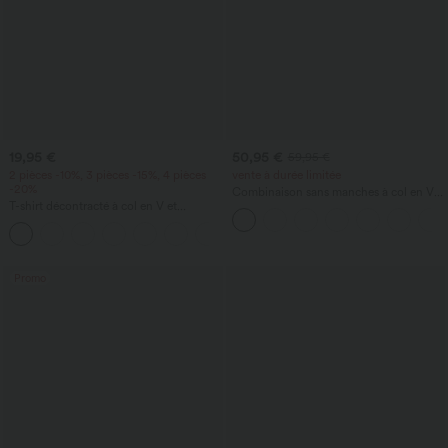
19,95 €
50,95 €
59,95 €
2 pièces -10%, 3 pièces -15%, 4 pièces
vente à durée limitée
-20%
Combinaison sans manches à col en V
T-shirt décontracté à col en V et
avec poche froncée - Easy Peezy
manches courtes
+9
Promo