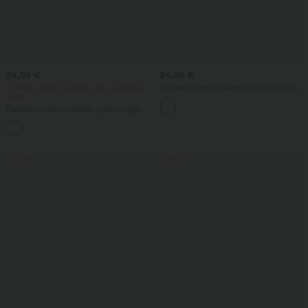
34,95 €
24,95 €
2 pièces -10%, 3 pièces -15%, 4 pièces
Blouse de travail oversize à encolure en
-20%
V, manches courtes, en tissu
anti‑froissage
Pantalon taille mi-haute, jambe large,
fluide, effet lin, avec poche
+1
Promo
Promo