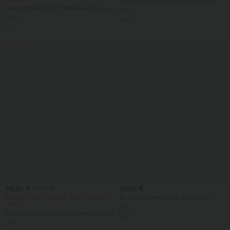
Blouse de travail sans manches à col
Halara UltraSculpt™ Débardeur de sport
halter, dos avec ouverture en goutte
à col rond et ourlet arrondi
d'eau et ourlet arrondi
+11
Promo
34,95 €
27,95 €
37,95 €
2 pièces -10%, 3 pièces -15%, 4 pièces
Blouse décontractée à col en V et
-20%
manches courtes bouffantes
Pantalon court taille haute effet lin avec
poche zippée
+7