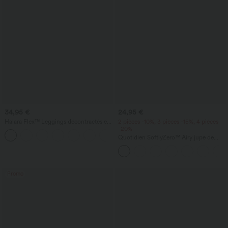
34,95 €
24,95 €
Halara Flex™ Leggings décontractés en
2 pièces -10%, 3 pièces -15%, 4 pièces
jean à taille haute avec poches
-20%
Quotidien SoftlyZero™ Airy jupe de
tennis mini croisée 2-en-1 avec poche
latérale InstantCool - Lucid
Promo