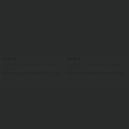
27,95 €
29,95 €
2 pièces -10%, 3 pièces -15%, 4 pièces
2 pièces -10%, 3 pièces -15%, 4 pièces
-20%
-20%
Shorts de yoga SoftlyZero™ Airy 2-en-1
Halara Flex™ Pantalon de travail à taille
InstantCool, super taille haute, 7" avec
haute, coupe fuselée et tissu gaufré,
+23
poches
avec poches
Promo