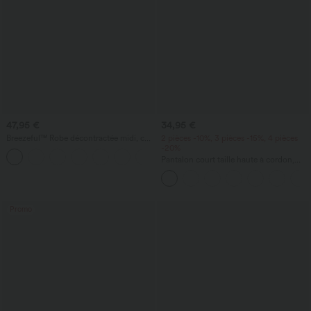
47,95 €
34,95 €
Breezeful™ Robe décontractée midi, col
2 pièces -10%, 3 pièces -15%, 4 pièces
en V, manches courtes, poche, nouage
-20%
+9
au dos, séchage rapide - longueur
Pantalon court taille haute à cordon,
allongée
coupe large, aspect lin, style
décontracté, avec poches
Promo