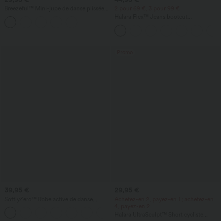
Breezeful™ Mini-jupe de danse plissée
2 pour 69 €, 3 pour 99 €
taille haute 2-en-1 à ourlet asymétrique,
Halara Flex™ Jeans bootcut
à séchage rapide, avec poches —
décontractés taille haute, effet délavé,
longueur allongée
avec poches
Promo
39,95 €
29,95 €
SoftlyZero™ Robe active de danse
Achetez-en 2, payez-en 1 ; achetez-en
aérienne, dos nu, détail torsadé, coupe
4, payez-en 2
+13
évasée, maintien léger - longueur
Halara UltraSculpt™ Short cycliste
allongée - Édition Easy Peezy - bonnets