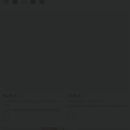
+10
Promo
Promo
34,95 €
37,95 €
2 pièces -10%, 3 pièces -15%, 4 pièces
2 pour 69 €, 3 pour 99 €
-20%
DayStretch pantalon décontracté taille
Jupe maxi décontractée taille haute à
haute à jambe en forme de tonneau
cordon, effet lin
avec poches