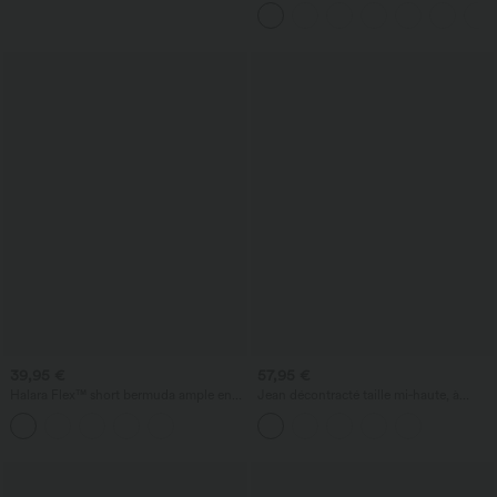
sculptant taille haute, contrôle du
A-D
ventre, poche latérale — 5''
39,95 €
57,95 €
Halara Flex™ short bermuda ample en
Jean décontracté taille mi‑haute, à
denim, taille haute croisée avec effet
cordon de serrage, avec poches
gainant sur le ventre, avec poches.