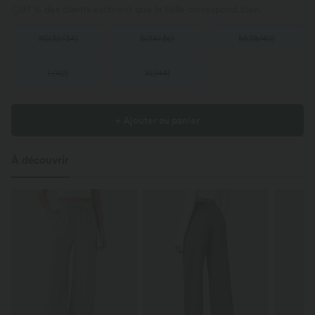
97 % des clients estiment que la taille correspond bien.
XS
(
32/34
)
S
(
34/36
)
M
(
38/40
)
L
(
42
)
XL
(
44
)
+ Ajouter au panier
À découvrir