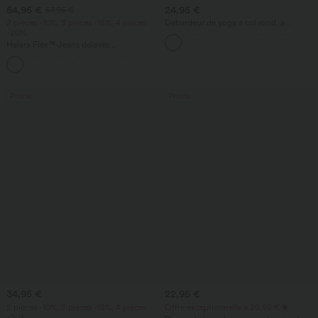
54,95 €
24,95 €
57,95 €
2 pièces -10%, 3 pièces -15%, 4 pièces
Débardeur de yoga à col rond, à
-20%
fronces, effet rafraîchissant - UPF50+
Halara Flex™ Jeans délavés
décontractés, coupe baggy à jambe
+5
large, taille basse asymétrique, poches
zippées
Promo
Promo
34,95 €
22,95 €
2 pièces -10%, 3 pièces -15%, 4 pièces
Offre exceptionnelle à 20,95 €
-20%