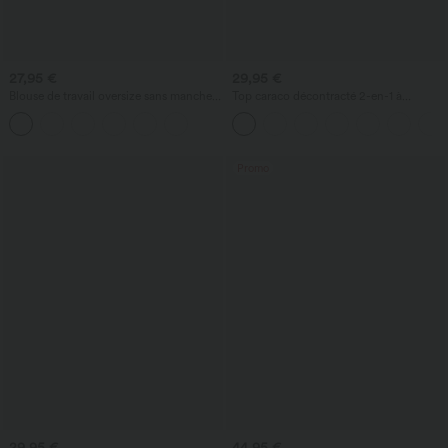
27,95 €
29,95 €
Blouse de travail oversize sans manches,
Top caraco décontracté 2-en-1 à
col en V, anti‑froissement
bretelles réglables, froncé, avec soutien-
gorge intégré
Promo
29,95 €
44,95 €