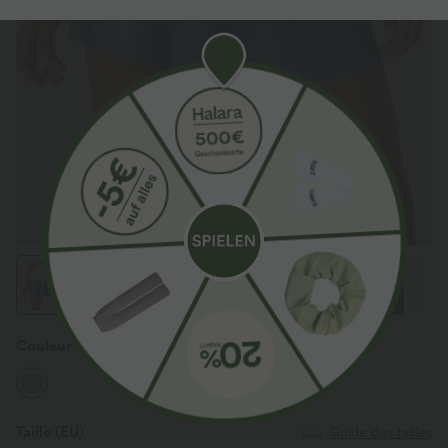
Couleur
Soft Chambray
Taille
(EU)
Guide des tailles