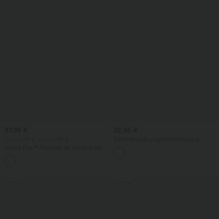
37,95 €
32,95 €
2 pour 69 €, 3 pour 99 €
Débardeur de yoga InstantCool à
encolure en U et ourlet arrondi –
Halara Flex™ Pantalon de travail à taille
UPF50+
haute, jambe large, avec poches, en
+20
maille gaufrée
Promo
Promo