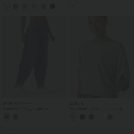
poches, jambe large et coupe ample,
coupe droite
+15
style décontracté, effet lin
54,95 €
27,95 €
59,95 €
Halara Flex™ Joggers ballon
Top décontracté à encolure ronde,
décontractés en jean, taille mi-haute,
manches chauve-souris et coupe ample
avec poches
Promo