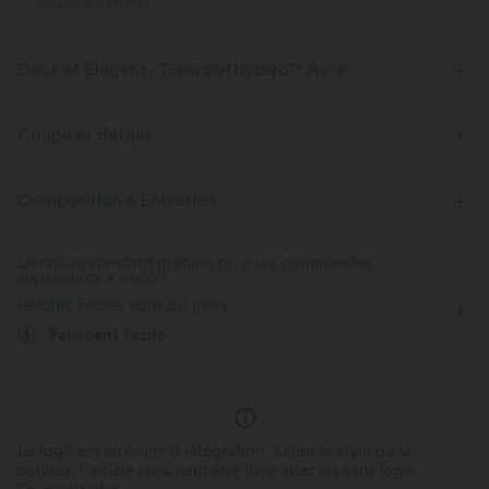
ID de produit 02712777
Doux et Élégant, Tissu Softlyzero™ Aéré
Sentez-vous comme flottant dans l'air avec notre tissu super doux qui
est frais au toucher.
Coupe et détails
Extensible dans les 4 sens
Tissu respirant
Maintien moyen
Short intégré
Taille plate
Composition & Entretien
Poches cachées
Étagé
Enfilable
Frais au toucher
Doux et lisse
Livraison standard gratuite pour les commandes
supérieures à
Tennis et Pickleball
69,00 €
Mini
Taille haute
Évacue l’humidité
Retours faciles sous 30 jours
Haute élasticité
Élasticité quatre directions
Paiement facile
Le logo est en cours d’intégration. Selon le style ou la
couleur, l’article reçu peut être livré avec ou sans logo.