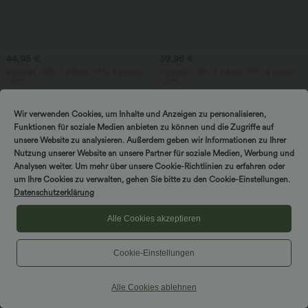
44,95 €
39,95 €
2 pièces -10%, 3 pièces -15%, 4 pièces
2 pièces -10%, 3 pièces -15%, 4 pièces
-20%
-20%
Jupe maxi fluide évasée décontractée,
Pantalon décontracté en velours côtelé,
taille haute avec cordon, empiècement
taille mi-haute, poche zippée
+1
en mesh contrastant et poche 2-en-1
Wir verwenden Cookies, um Inhalte und Anzeigen zu personalisieren,
Funktionen für soziale Medien anbieten zu können und die Zugriffe auf
unsere Website zu analysieren. Außerdem geben wir Informationen zu Ihrer
Nutzung unserer Website an unsere Partner für soziale Medien, Werbung und
Analysen weiter. Um mehr über unsere Cookie-Richtlinien zu erfahren oder
um Ihre Cookies zu verwalten, gehen Sie bitte zu den Cookie-Einstellungen.
Datenschutzerklärung
Alle Cookies akzeptieren
Cookie-Einstellungen
Alle Cookies ablehnen