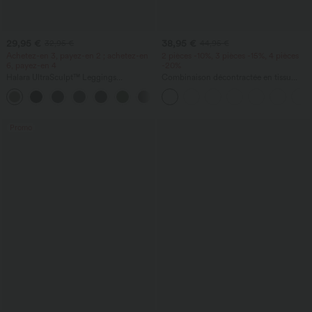
29,95 €
38,95 €
32,95 €
44,95 €
Achetez-en 3, payez-en 2 ; achetez-en
2 pièces -10%, 3 pièces -15%, 4 pièces
6, payez-en 4
-20%
Halara UltraSculpt™ Leggings
Combinaison décontractée en tissu
d'entraînement sculptants taille haute,
gaufré, col en V, manches courtes,
+17
effet ventre plat, avec poche
poches latérales, jambes larges et coupe
fluide
Promo