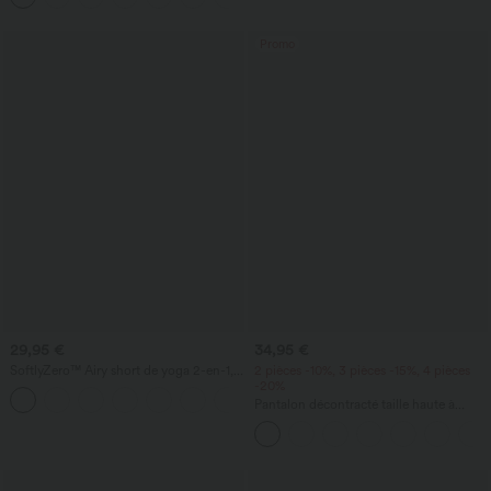
Promo
29,95 €
34,95 €
SoftlyZero™ Airy short de yoga 2-en-1,
2 pièces -10%, 3 pièces -15%, 4 pièces
super taille haute, InstantCool, 9" avec
-20%
+10
poches
Pantalon décontracté taille haute à
cordon, coupe large en mélange de lin,
avec poches