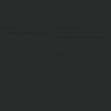
24,95 €
39,95 €
42,95 €
SoftlyZero™ Shorts de yoga 2-en-1
2 pour 69 €, 3 pour 99 €
InstantCool, super taille haute, aérés, 5''
Pantalon de golf en crêpe, taille haute,
+20
avec poches — longueur allongée
coupe fuselée, avec poches
Promo
Promo