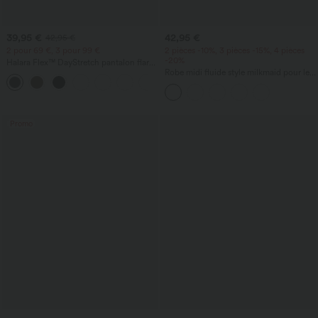
39,95 €
42,95 €
42,95 €
2 pour 69 €, 3 pour 99 €
2 pièces -10%, 3 pièces -15%, 4 pièces
-20%
Halara Flex™ DayStretch pantalon flare
de travail, taille mi-haute, poche latérale
Robe midi fluide style milkmaid pour les
+12
zippée
vacances, encolure carrée, sans
manches, dos nu à lanières croisées,
froncée, avec soutien-gorge intégré
Promo