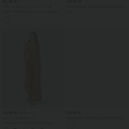
22,95 €
59,95 €
Offre exceptionnelle à 17,95 €
Combinaison de travail sans manches à
encolure bateau, côtés noués, toucher
T-shirt de travail col rond à manches
frais, rayée, avec poches — Édition Easy
chauve-souris courtes
Peezy
+1
46,95 €
29,95 €
54,95 €
vente à durée limitée
DayStretch short ample à taille haute
pour le travail 4'' avec poches
Combinaison décontractée sans
manches à dos en U avec poches