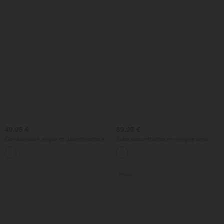
49,95 €
59,95 €
Combinaison ample et décontractée à
Robe décontractée mi-longue sans
col bateau, manches courtes et cordon,
manches et dos nu, à effet croisé, fluide,
avec poches - édition Easy Peezy
avec poches
Promo