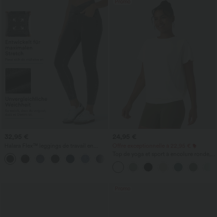
Promo
32,95 €
24,95 €
Halara Flex™ leggings de travail en
Offre exceptionnelle à 22,95 €
denim, taille haute, avec poches croisées
Top de yoga et sport à encolure ronde,
+1
manches courtes, à fronces, effet
rafraîchissant au toucher - UPF50+
Promo