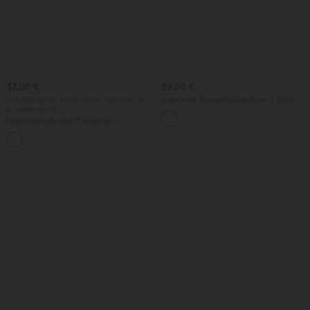
37,95 €
39,95 €
Achetez-en 3, payez-en 2 ; achetez-en
Jupe midi décontractée 2-en-1, taille
6, payez-en 4
haute à effet gainant, froncée avec
ourlet arrondi, en polaire et PU
Halara UltraSculpt™ leggings
d'entraînement taille haute — fronces
+13
liftantes pour le fessier, maintien gainant
du ventre et poche