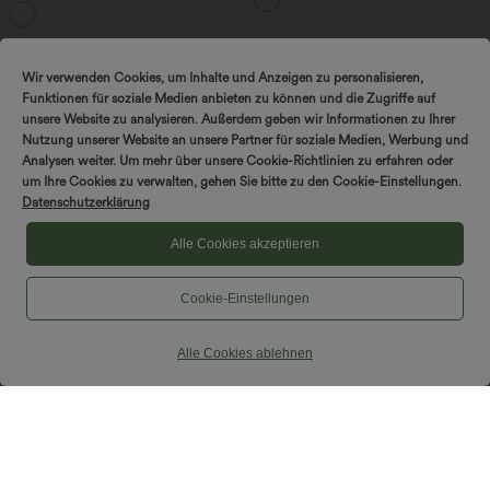
Wir verwenden Cookies, um Inhalte und Anzeigen zu personalisieren,
Funktionen für soziale Medien anbieten zu können und die Zugriffe auf
unsere Website zu analysieren. Außerdem geben wir Informationen zu Ihrer
Nutzung unserer Website an unsere Partner für soziale Medien, Werbung und
Analysen weiter. Um mehr über unsere Cookie-Richtlinien zu erfahren oder
um Ihre Cookies zu verwalten, gehen Sie bitte zu den Cookie-Einstellungen.
Datenschutzerklärung
Alle Cookies akzeptieren
Cookie-Einstellungen
Alle Cookies ablehnen
57,95 €
22,95 €
Halara Flex™ jeans décontractés taille
2 pièces -10%, 3 pièces -15%, 4 pièces
basse, poches zippées et jambes en
-20%
forme de tonneau
Débardeur chiné court et moulant, dos
nu, à bretelles torsadées avec boucle
réglable, style décontracté