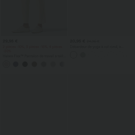
29,95 €
20,95 €
24,95 €
2 pièces -10%, 3 pièces -15%, 4 pièces
Débardeur de yoga à col rond, à
-20%
fronces, effet rafraîchissant - UPF50+
Halara Flex™ Pantalon de travail à taille
haute, coupe fuselée et tissu gaufré,
+8
avec poches