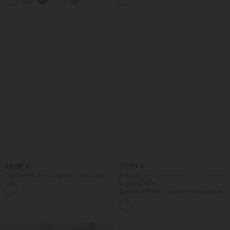
rafraîchissant au toucher - UPF50+
29,95 €
29,95 €
DayStretch short ample à taille haute
Achetez-en 3, payez-en 2 ; achetez-en
pour le travail 4'' avec poches
6, payez-en 4
+11
Breezeful™ Mini-jupe de danse plissée
taille haute 2-en-1 à ourlet asymétrique,
à séchage rapide, avec poches —
longueur allongée