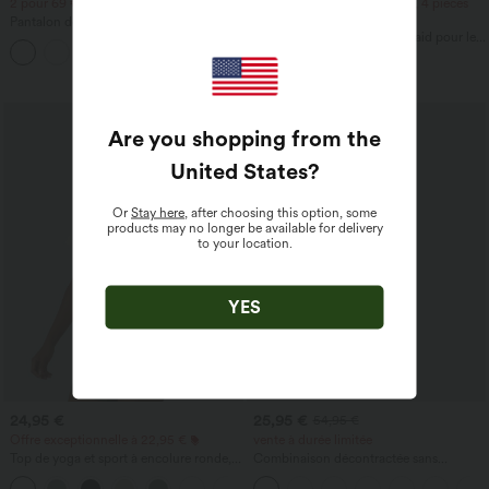
2 pour 69 €, 3 pour 99 €
2 pièces -10%, 3 pièces -15%, 4 pièces
-20%
Pantalon de golf en crêpe, taille haute,
coupe fuselée, avec poches
Robe midi fluide style milkmaid pour les
vacances, encolure carrée, sans
manches, dos nu à lanières croisées,
froncée, avec soutien-gorge intégré
Promo
Are you shopping from the
United States
?
Or
Stay here
, after choosing this option, some
products may no longer be available for delivery
to your location.
YES
24,95 €
25,95 €
54,95 €
Offre exceptionnelle à 22,95 €
vente à durée limitée
Top de yoga et sport à encolure ronde,
Combinaison décontractée sans
manches courtes, à fronces, effet
manches à dos en U avec poches
+11