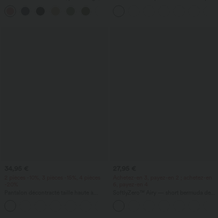
fluide, effet lin, avec poche
à col rond et ourlet arrondi
+1
34,95 €
27,95 €
2 pièces -10%, 3 pièces -15%, 4 pièces
Achetez-en 3, payez-en 2 ; achetez-en
-20%
6, payez-en 4
Pantalon décontracté taille haute à
SoftlyZero™ Airy — short bermuda de
cordon, coupe large en mélange de lin,
yoga taille haute avec poches,
+5
avec poches
technologie InstantCool