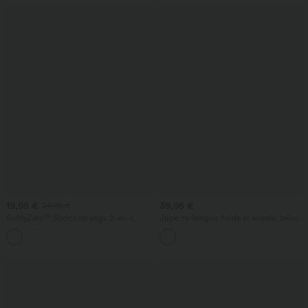
19,95 €
39,95 €
24,95 €
SoftlyZero™ Shorts de yoga 2-en-1
Jupe mi-longue fluide et évasée, taille
InstantCool, super taille haute, aérés, 5''
haute à cordon, empiècement en mesh
+20
avec poches — longueur allongée
contrastant, poche 2-en-1, style
décontracté