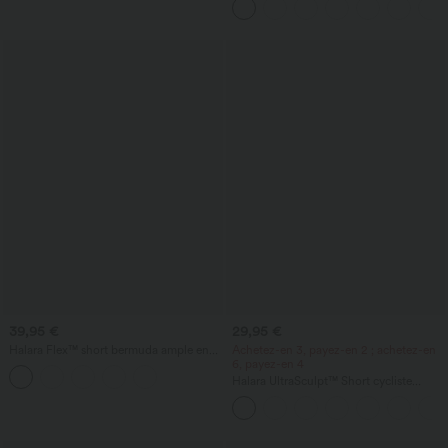
poche, ourlet asymétrique, séchage
rapide
39,95 €
29,95 €
Halara Flex™ short bermuda ample en
Achetez-en 3, payez-en 2 ; achetez-en
denim, taille haute croisée avec effet
6, payez-en 4
gainant sur le ventre, avec poches.
Halara UltraSculpt™ Short cycliste
d'entraînement gainant à taille haute,
contrôle du ventre, avec poche, 7''