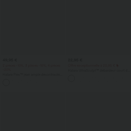
49,95 €
22,95 €
2 pièces -10%, 3 pièces -15%, 4 pièces
Offre exceptionnelle à 20,95 €
-20%
Halara UltraSculpt™ débardeur court de
Halara Flex™ jean ample décontracté
yoga dos nu torsadé à bretelles doubles
taille mi-haute, lyocell drapé, effet
délavé, jambe large, avec poches