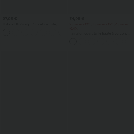
27,95 €
34,95 €
Halara UltraSculpt™ short cycliste
2 pièces -10%, 3 pièces -15%, 4 pièces
d'entraînement taille haute 9'' — effet
-20%
+4
sculptant et gainant, avec poche
Pantalon court taille haute à cordon,
coupe large, aspect lin, style
décontracté, avec poches