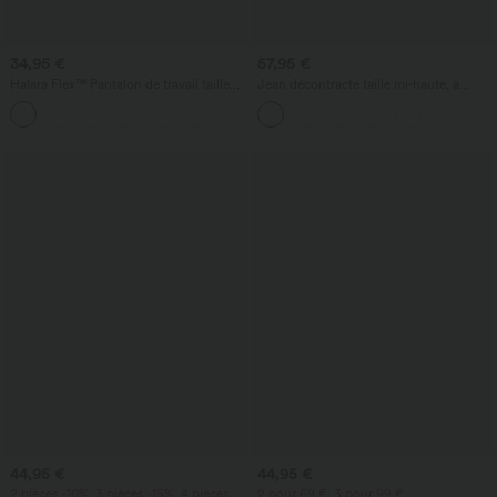
34,95 €
57,95 €
Halara Flex™ Pantalon de travail taille
Jean décontracté taille mi‑haute, à
haute avec poche latérale arrière et
cordon de serrage, avec poches
+13
légère coupe évasée
44,95 €
44,95 €
2 pièces -10%, 3 pièces -15%, 4 pièces
2 pour 69 €, 3 pour 99 €