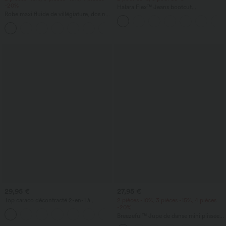
-20%
Halara Flex™ Jeans bootcut
Robe maxi fluide de villégiature, dos nu
décontractés taille haute, effet délavé,
torsadé, fendue, avec poches
avec poches
+8
29,95 €
27,95 €
Top caraco décontracté 2-en-1 à
2 pièces -10%, 3 pièces -15%, 4 pièces
bretelles réglables, froncé, avec soutien-
-20%
gorge intégré
Breezeful™ Jupe de danse mini plissée
taille haute 2-en-1 avec fente latérale et