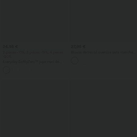
24,95 €
27,95 €
2 pièces -10%, 3 pièces -15%, 4 pièces
Blouse de travail oversize sans manches,
-20%
col en V, anti‑froissement
Everyday SoftlyZero™ jupe mini de
tennis aérée à pans croisés 2-en-1 avec
+25
poche latérale et toucher frais - Lucid-
UPF50+