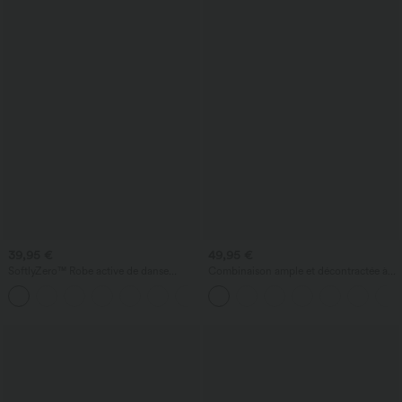
39,95 €
49,95 €
SoftlyZero™ Robe active de danse
Combinaison ample et décontractée à
aérienne, dos nu, détail torsadé, coupe
col bateau, manches courtes et cordon,
+13
évasée, maintien léger - longueur
avec poches - édition Easy Peezy
allongée - Édition Easy Peezy - bonnets
A-D