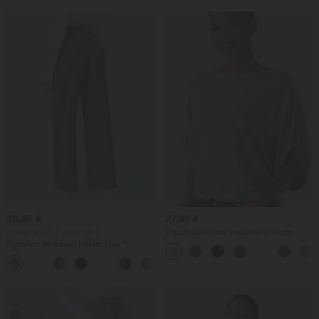
39,95 €
27,95 €
2 pour 69 €, 3 pour 99 €
Top décontracté à encolure ronde,
manches chauve-souris et coupe ample
Pantalon de travail Halara Flex™
DayStretch à taille haute, avec poches et
+23
coupe droite