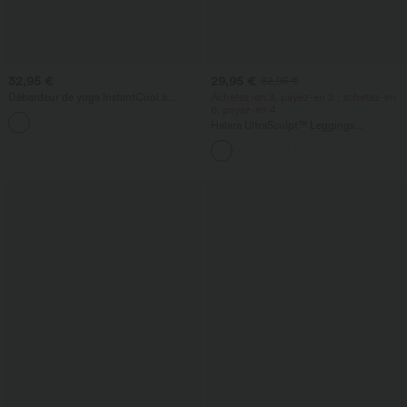
32,95 €
29,95 €
32,95 €
Débardeur de yoga InstantCool à
Achetez-en 3, payez-en 2 ; achetez-en
encolure en U et ourlet arrondi –
6, payez-en 4
UPF50+
Halara UltraSculpt™ Leggings
d'entraînement sculptants taille haute,
effet ventre plat, avec poche