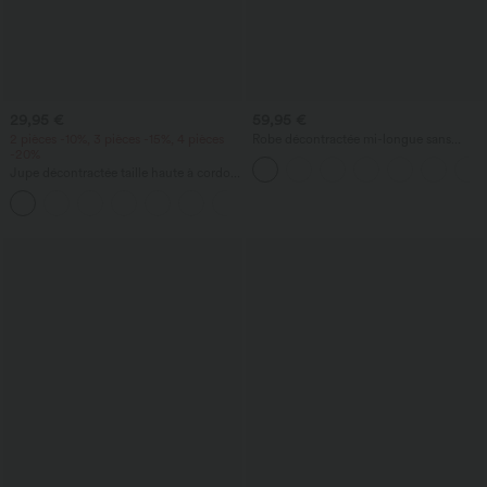
29,95 €
59,95 €
2 pièces -10%, 3 pièces -15%, 4 pièces
Robe décontractée mi-longue sans
-20%
manches et dos nu, à effet croisé, fluide,
avec poches
Jupe décontractée taille haute à cordon,
empiècement en mesh contrastant,
poche 2-en-1, mini évasée et fluide —
longueur allongée