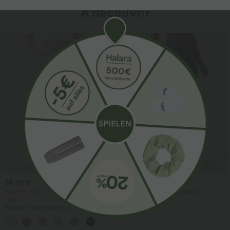
À découvrir
34,95 €
54,95 €
59,95 €
2 pièces -10%, 3 pièces -15%, 4 pièces
Halara Flex™ Joggers ballon
-20%
décontractés en jean, taille mi-haute,
avec poches
Pantalon taille haute à cordon avec
poches, jambe large et coupe ample,
+15
style décontracté, effet lin