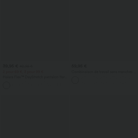
39,95 €
59,95 €
42,95 €
2 pour 69 €, 3 pour 99 €
Combinaison de travail sans manches à
encolure bateau, côtés noués, toucher
Halara Flex™ DayStretch pantalon flare
frais, rayée, avec poches — Édition Easy
de travail, taille mi-haute, poche latérale
Peezy
+12
zippée