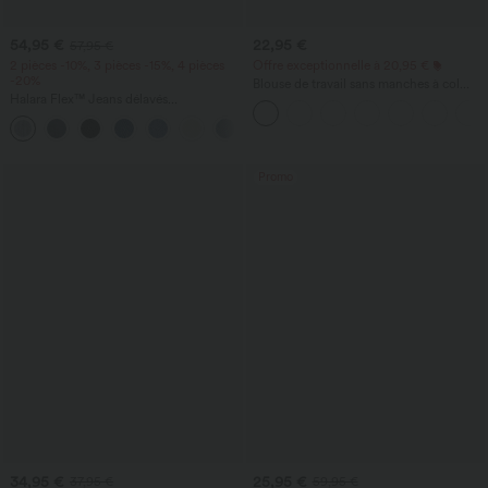
54,95 €
22,95 €
57,95 €
2 pièces -10%, 3 pièces -15%, 4 pièces
Offre exceptionnelle à 20,95 €
-20%
Blouse de travail sans manches à col
Halara Flex™ Jeans délavés
halter, dos avec ouverture en goutte
décontractés, coupe baggy à jambe
d'eau et ourlet arrondi
+5
large, taille basse asymétrique, poches
zippées
Promo
34,95 €
25,95 €
37,95 €
59,95 €