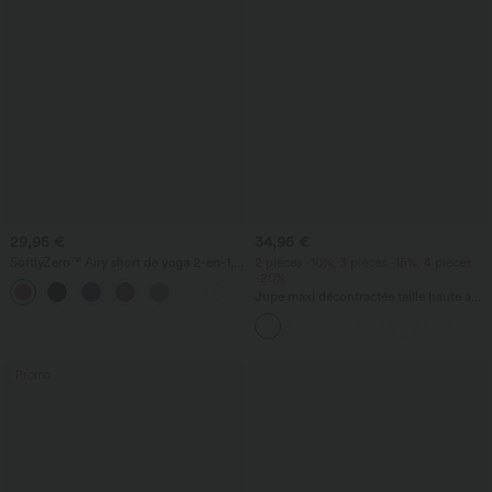
29,95 €
34,95 €
SoftlyZero™ Airy short de yoga 2-en-1,
2 pièces -10%, 3 pièces -15%, 4 pièces
super taille haute, InstantCool, 9" avec
-20%
+10
poches
Jupe maxi décontractée taille haute à
cordon, effet lin
Promo