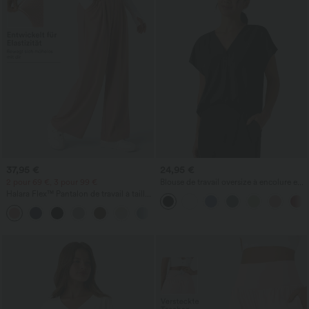
37,95 €
24,95 €
2 pour 69 €, 3 pour 99 €
Blouse de travail oversize à encolure en
V, manches courtes, en tissu
Halara Flex™ Pantalon de travail à taille
anti‑froissage
haute, jambe large, avec poches, en
+20
maille gaufrée