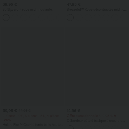
39,95 €
47,95 €
SoftlyZero™ robe midi moulante
Breezeful™ Robe décontractée midi, col
InstantCool, légère, à encolure carrée,
en V, manches courtes, poche, nouage
+6
dos nu, corsetée, froncée avec fente —
au dos, séchage rapide - longueur
pour demoiselles d'honneur et invitées
allongée
de mariage
39,95 €
14,95 €
44,95 €
2 pièces -10%, 3 pièces -15%, 4 pièces
Offre exceptionnelle à 12,95 €
-20%
Débardeur côtelé basique à encolure
Halara Flex™ Capri à fente taille haute
ronde, style décontracté
— jean slim décontracté avec poches