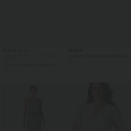
21,95 €
29,95 €
44,95 €
2 pièces -10%, 3 pièces -15%, 4 pièces
DayStretch Bermuda ample taille haute
-20%
7'' de travail avec poches
Combinaison décontractée en tissu
gaufré, col en V, manches courtes,
+5
poches latérales, jambes larges et coupe
fluide