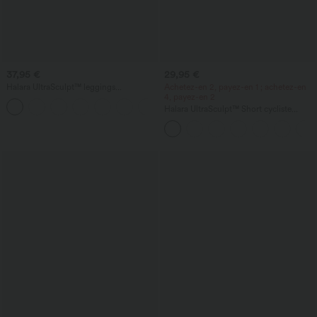
37,95 €
29,95 €
Halara UltraSculpt™ leggings
Achetez-en 2, payez-en 1 ; achetez-en
d'entraînement taille haute — fronces
4, payez-en 2
+13
liftantes pour le fessier, maintien gainant
Halara UltraSculpt™ Short cycliste
du ventre et poche
sculptant taille haute, contrôle du
ventre, poche latérale — 5''