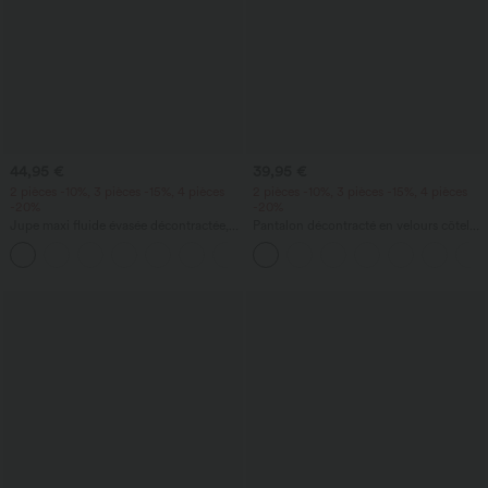
44,95 €
39,95 €
2 pièces -10%, 3 pièces -15%, 4 pièces
2 pièces -10%, 3 pièces -15%, 4 pièces
-20%
-20%
Jupe maxi fluide évasée décontractée,
Pantalon décontracté en velours côtelé,
taille haute avec cordon, empiècement
taille mi-haute, poche zippée
+1
en mesh contrastant et poche 2-en-1