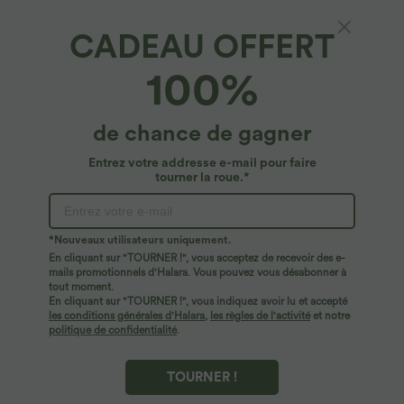
CADEAU OFFERT
100%
de chance de gagner
Entrez votre addresse e-mail pour faire
tourner la roue.*
Oops!
Nous ne semblons pas pouvoir trouver la page que
*Nouveaux utilisateurs uniquement.
vous recherchez.
En cliquant sur "TOURNER !", vous acceptez de recevoir des e-
mails promotionnels d'Halara. Vous pouvez vous désabonner à
tout moment.
Acheter plus
En cliquant sur "TOURNER !", vous indiquez avoir lu et accepté
les conditions générales d'Halara
,
les règles de l'activité
et notre
politique de confidentialité
.
TOURNER !