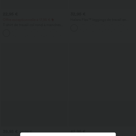
22,95 €
32,95 €
Offre exceptionnelle à 17,95 €
Halara Flex™ leggings de travail en
denim, taille haute, avec poches croisées
T-shirt de travail col rond à manches
chauve-souris courtes
+1
39,95 €
42,95 €
42,95 €