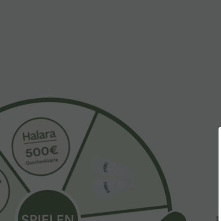
24,95 €
29,95 €
Blusa oversize de trabajo con escote en V y
2 piezas -10%, 
manga corta, resistente a las arrugas
Halara Flex™ pa
+5
waffle, de cintu
Rebajas
S