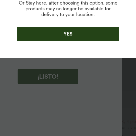
Or
Stay here
, after choosing this option, some
products may no longer be available for
delivery to your location.
r clic en "¡LISTO!", aceptas recibir correos electrónicos de
ng de Halara. Puedes cancelar la suscripción en cualquier
YES
to.
r clic en "¡LISTO!", has leído y aceptas
minos y Condiciones de Halara
,
Reglas de Actividad
y
es la Política de Privacidad de Halara
.
¡LISTO!
54,95 €
 €
57,95 €
a 2; compra 6 y paga 4.
2 piezas -10%, 3 piezas -15%, 4 p
ulpt™ leggings de entrenamiento
Halara Flex™ vaqueros casual lava
on control abdominal, efecto
de tiro bajo con bolsillos con crema