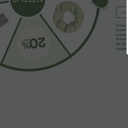
Al hace
marketi
momen
Al hace
los Tér
reconoc
24,95 €
29,95 €
32,95
Top de yoga de tirantes con escote redondo,
Compra 3 y pag
fruncido y tacto fresco - UPF50+
Halara UltraSc
+20
de talle alto c