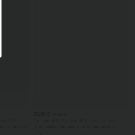
38,95 €
44,95 €
iezas -20%
2 piezas -10%, 3 piezas -15%, 4 piezas -20%
dos asimétricos
Mono casual con escote en V, mangas cortas,
llera, corte
bolsillos laterales, pierna ancha y tejido waffle