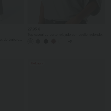
27,95 €
Top casual de corte relajado con cuello redondo y
mangas murciélago.
s de trabajo
+5
sillos
Rebajas