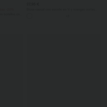
27,95 €
iezas -20%
Blusa casual con escote en V y mangas cortas
abullonadas
n bolsillos con
+3