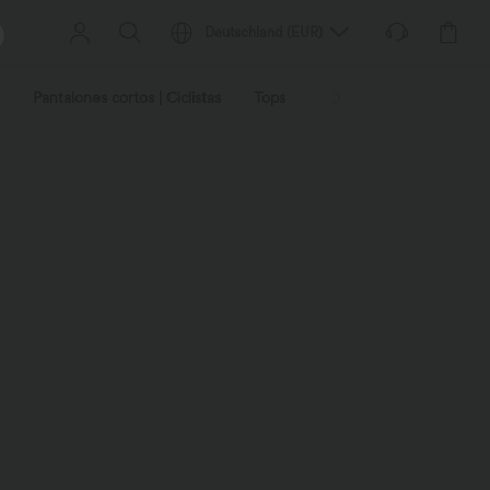
Deutschland
(
EUR
)
Pantalones cortos | Ciclistas
Tops
Vaqueros | Mezclilla