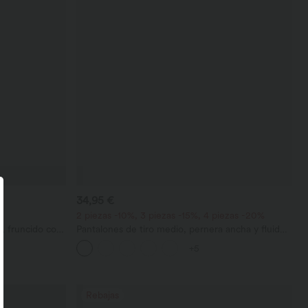
34,95 €
2 piezas -10%, 3 piezas -15%, 4 piezas -20%
, fruncido con
Pantalones de tiro medio, pernera ancha y fluida,
efecto lino, con bolsillo
+5
Rebajas