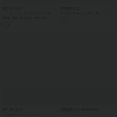
$25.95 USD
$53.95 USD
Extra Schnäppchen $23.49 USD
Arbeits-Hose mit mittelhohem Bund,
Seitentaschen und Barrel-Leg
Blusen-Top mit Neckholder und
Schlüssellochausschnitt, plissiert,
+3
ärmellos, abgerundeter Saum
$64.95 USD
$52.95 USD
$61.95 USD
Lässige Jeans aus Lyocell mit
limited time sale