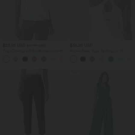
$23.95 USD
$36.95 USD
$27.95 USD
Yoga-Tanktop mit Rundhalsausschnitt,
Rückenfreies Yoga-Tanktop mit U-
Rüschen und InstantCool
Ausschnitt, überkreuzten Trägern und
+16
abgerundetem Saum
Sale