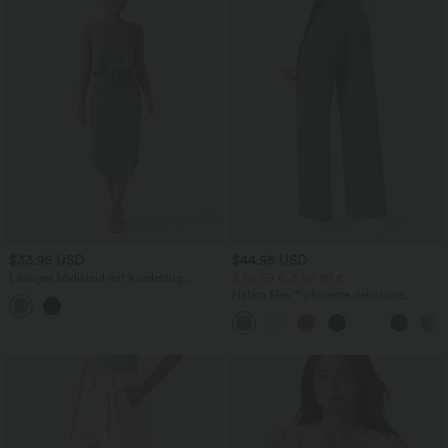
$33.95 USD
$44.95 USD
Lässiges Midikleid mit Kordelzug,
2 für 69 €, 3 für 99 €
Schlitz und geschwungenem Saum
Halara Flex™ plissierte dehnbare
Stoffhose mit hohem Bund,
Seitentaschen und geradem Bein