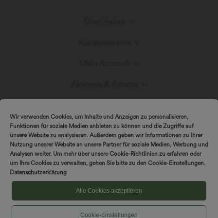
Über Halara
Kundenservice
Lerne Halara kennen
Mein Account
Live-Chat
Stoffinnovation
Aktionen & Rabatte
Anmelden oder Registrieren
Kontakt
Blog
Halara-Gutscheine & Rabatte
Wir verwenden Cookies, um Inhalte und Anzeigen zu personalisieren,
Bestellverlauf
Funktionen für soziale Medien anbieten zu können und die Zugriffe auf
Versand & Zoll
unsere Website zu analysieren. Außerdem geben wir Informationen zu Ihrer
Presse
Markenbotschafter
Nutzung unserer Website an unsere Partner für soziale Medien, Werbung und
Bestellung verfolgen
Analysen weiter. Um mehr über unsere Cookie-Richtlinien zu erfahren oder
um Ihre Cookies zu verwalten, gehen Sie bitte zu den Cookie-Einstellungen.
Rückgabebedingungen
|
Copyright © 2026 Halara
Datenschutzerklärung
Cookie-Richtlinien
Datenschutzerklärung
Affiliate-Programme
|
|
COUPON-RICHTLINIEN
Allgemeine Geschäftsbedingungen
Kontodetails
Alle Cookies akzeptieren
FAQs
|
Barrierefreiheitserklärung
Cookies-Einstellungen
Cookie-Einstellungen
Passwort ändern