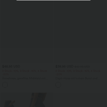
$48.95 USD
$38.95 USD
$42.95 USD
2 Stück -10%, 3 Stück -15%, 4 Stück
2 Stück -10%, 3 Stück -15%, 4 Stück
-20%
-20%
Ärmelloses, gerafftes Midikleid mit
Capri-Hose mit hohem Bund und
eckigem Ausschnitt, integriertem BH
Seitentaschen - leinenähnliches Material
und überkreuztem Rückendesign