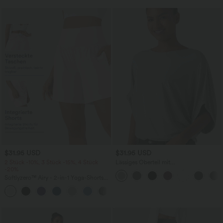
$31.95 USD
$31.95 USD
2 Stück -10%, 3 Stück -15%, 4 Stück
Lässiges Oberteil mit
-20%
Rundhalsausschnitt und
Fledermausärmeln
Softlyzero™ Airy - 2-in-1 Yoga-Shorts
mit superhohem Bund, mehreren
+23
Taschen und InstantCool - 17,78 cm