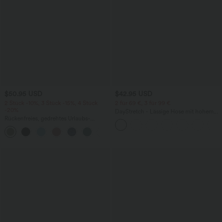
$50.95 USD
$42.95 USD
2 Stück -10%, 3 Stück -15%, 4 Stück
2 für 69 €, 3 für 99 €
-20%
DayStretch - Lässige Hose mit hohem
Rückenfreies, gedrehtes Urlaubs-
Bund, Seitentaschen und Barrel-Leg
Maxikleid mit Seitentaschen und Schlitz
+8