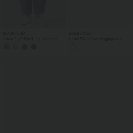
$64.95 USD
$36.95 USD
Halara Flex™ Barrel-Leg-Jeans aus
Halara Flex™ Arbeitsleggings aus
elastischem Strick-Denim mit niedrigem
elastischem Strick-Denim mit hohem
Bund, Knopf, Reißverschluss und
Bund und mehreren Taschen
mehreren Taschen