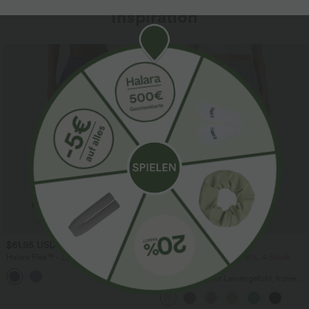
Inspiration
$61.95 USD
$39.95 USD
$67.95 USD
Halara Flex™ - Lässige Ballon-Joggers
2 Stück -10%, 3 Stück -15%, 4 Stück
aus Denim mit mittelhohem Bund und
-20%
mehreren Taschen
Lässige Hose mit Leinengefühl, hoher
Taille, Kordelzug an der Seite und
weitem Bein