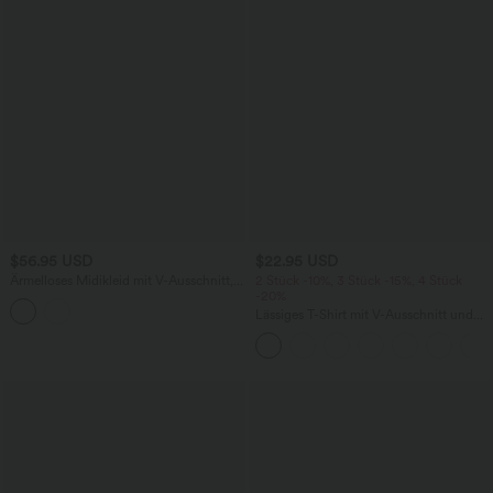
$56.95 USD
$22.95 USD
Ärmelloses Midikleid mit V-Ausschnitt,
2 Stück -10%, 3 Stück -15%, 4 Stück
Seitentaschen und Reißverschluss
-20%
Lässiges T-Shirt mit V-Ausschnitt und
kurzen Ärmeln