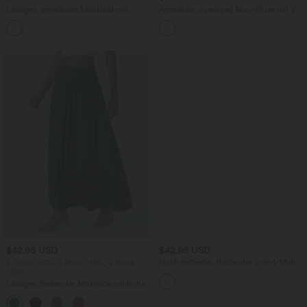
Lässiges, ärmelloses Midikleid mit
Ärmellose, oversized Büro-Bluse mit V-
Rundhalsausschnitt, integriertem BH
Ausschnitt - knitterfrei
und Rüschensaum
$42.95 USD
$42.95 USD
2 Stück -10%, 3 Stück -15%, 4 Stück
Hoch taillierter, fließender 2-in-1-Midi-
-20%
Tanzrock mit Seitentasche
Lässiger, fließender Maxirock mit hohem
Bund und Raffung
+3