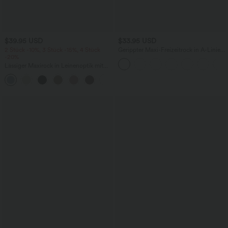
$39.95 USD
$33.95 USD
2 Stück -10%, 3 Stück -15%, 4 Stück
Gerippter Maxi-Freizeitrock in A-Linie
-20%
mit hohem Bund und Schlitzsaum
Lässiger Maxirock in Leinenoptik mit
hohem Bund und Kordelzug