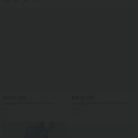
$44.95 USD
$36.95 USD
Lässiges Top mit kurzen Ärmeln,
Lässiges, ärmelloses Tank-Kleid mit
integriertem BH, One-Shoulder-Design,
Rundhalsausschnitt und Seitentaschen
Polka-Dots und abgerundetem Saum