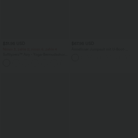
$31.95 USD
$67.95 USD
Nimm 3, zahle 2; nimm 6, zahle 4
Ärmelloser Jumpsuit mit U-Boot-
Ausschnitt, Seitentaschen, seitlichen
Softlyzero™ Airy - Yoga-Bermudashorts
Bindebändern, Streifen und InstantCool
mit hohem Bund, mehreren Taschen
- Easy Peezy Edition
+16
und InstantCool