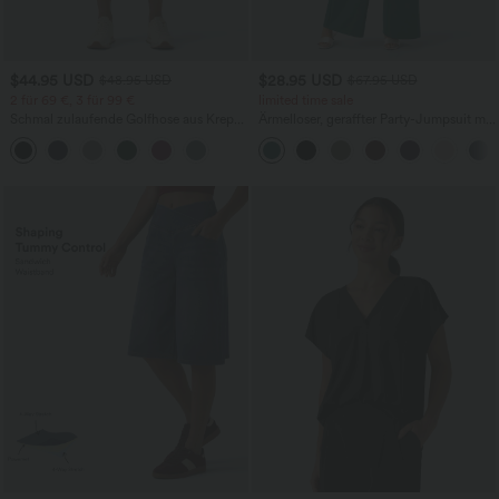
$44.95 USD
$28.95 USD
$48.95 USD
$67.95 USD
2 für 69 €, 3 für 99 €
limited time sale
Schmal zulaufende Golfhose aus Krepp
Ärmelloser, geraffter Party-Jumpsuit mit
mit hohem Bund und Seitentaschen
V-Ausschnitt, Seitentaschen und
unsichtbarem Reißverschluss - pipi-
praktisch