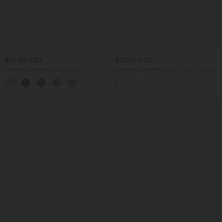
$56.95 USD
$33.95 USD
Lässiger Jumpsuit mit U-Boot-
Lässiges, gerafftes 2-in-1 Cami-Top mit
Ausschnitt, Seitentaschen, kurzen
verstellbaren Trägern und integriertem
Ärmeln und Kordelzug - Easy Peezy
BH
Edition