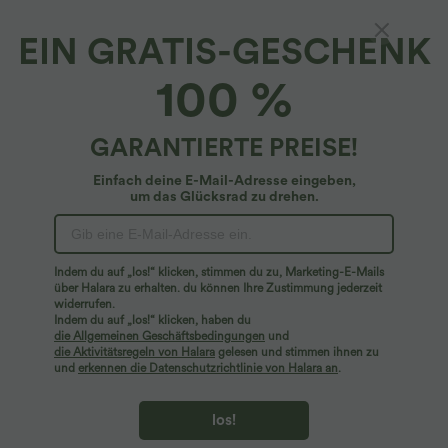
EIN GRATIS-GESCHENK
100 %
GARANTIERTE PREISE!
Einfach deine E-Mail-Adresse eingeben,
um das Glücksrad zu drehen.
Hoppla!
Wir können die von Ihnen gesuchte Seite nicht
Indem du auf „los!“ klicken, stimmen du zu, Marketing-E-Mails
finden.
über Halara zu erhalten. du können Ihre Zustimmung jederzeit
widerrufen.
Indem du auf „los!“ klicken, haben du
Mehr einkaufen
die Allgemeinen Geschäftsbedingungen
und
die Aktivitätsregeln von Halara
gelesen und stimmen ihnen zu
und
erkennen die Datenschutzrichtlinie von Halara an
.
los!