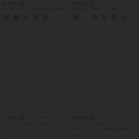
$44.95 USD
$28.95 USD
Halara Flex™ - Lässige Baggy-Denim-
Oversized Arbeits-Bluse mit V-
Shorts mit hohem Crossover-Bund und
Ausschnitt und kurzen Ärmeln -
mehreren Taschen
knitterfrei
$61.95 USD
$42.95 USD
$64.95 USD
2 Stück -10%, 3 Stück -15%, 4 Stück
2 für 69 €, 3 für 99 €
-20%
Halara Flex™ dehnbare Stoffhose mit
Halara Flex™ Baggy Jeans Low Rise mit
hohem Bund, Waffelmuster,
Knopf und Reißverschluss, mehreren
Seitentaschen und weitem Bein