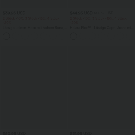
$39.95 USD
$44.95 USD
$50.95 USD
2 Stück -10%, 3 Stück -15%, 4 Stück
2 Stück -10%, 3 Stück -15%, 4 Stück
-20%
-20%
Lässige Leinen-Hose mit hohem Bund,
Halara Flex™ - Lässige Capri-Jeans mit
Kordelzug, weitem Bein und Taschen
hohem Bund, mehreren Taschen und
+5
geschlitztem Saum - slim
$50.95 USD
$31.95 USD