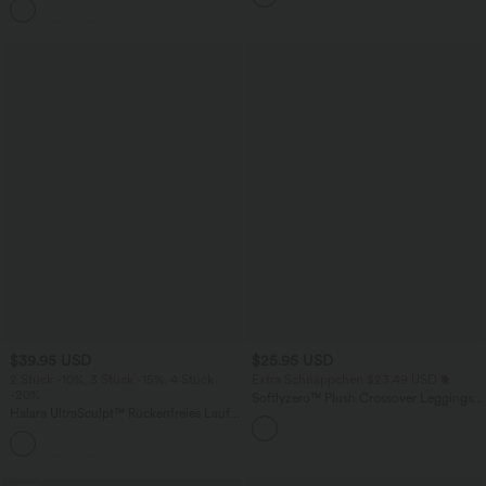
+5
Taschen, weitem Bein
$39.95 USD
$25.95 USD
2 Stück -10%, 3 Stück -15%, 4 Stück
Extra Schnäppchen $23.49 USD
-20%
Softlyzero™ Plush Crossover Leggings
Halara UltraSculpt™ Rückenfreies Lauf-
mit Taschen
Tanktop mit U-Ausschnitt und
+11
überkreuztem, abgerundetem Saum