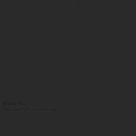
+6
quadratischem Ausschnitt und Rüschen
Workout-Leggings mit hohem Bund,
Seitentaschen und Bauchkontrolle
$56.95 USD
Halara Flex™ Mid Low Rise Knopf
Reißverschluss Mehrere Taschen
Dehnbarer Strick Lässige Röhrenjeans
wird geladen...