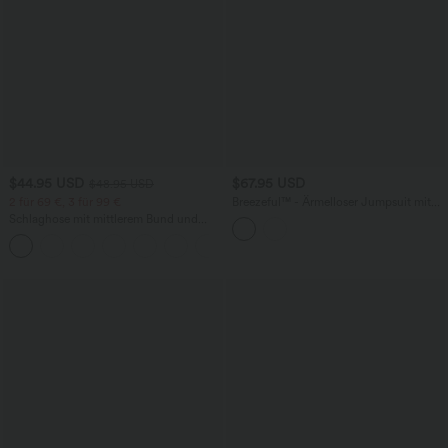
$44.95 USD
$67.95 USD
$48.95 USD
2 für 69 €, 3 für 99 €
Breezeful™ - Ärmelloser Jumpsuit mit
Seitentaschen - schnelltrocknend, Easy
Schlaghose mit mittlerem Bund und
Peezy Edition
seitlichen Reißverschlusstaschen
+12