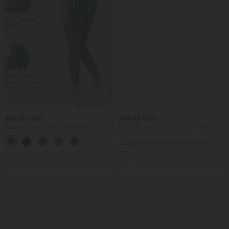
$42.95 USD
$44.95 USD
Halara UltraSculpt™ - Formende
2 Stück -10%, 3 Stück -15%, 4 Stück
Workout-Leggings mit hohem Bund,
-20%
+13
Seitentaschen, Booty-Scrunch und
Lässige Cordhose mit mittelhohem
Bauchkontrolle
Bund, Reißverschluss und Seitentaschen