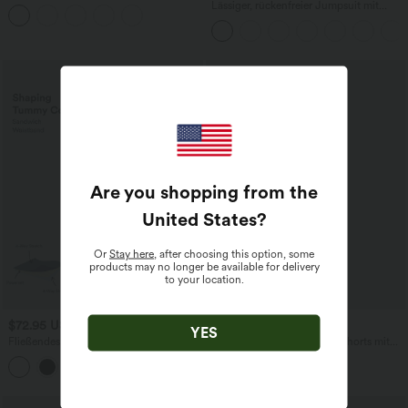
mittelhohem Bund, mehreren Taschen
Lässiger, rückenfreier Jumpsuit mit
und Kordelzug
Seitentaschen
Are you shopping from the
United States
?
Or
Stay here
, after choosing this option, some
products may no longer be available for delivery
to your location.
$72.95 USD
$27.95 USD
YES
Fließendes Midi-Arbeitskleid mit
SoftlyZero™ - 2-in-1 Yoga-Shorts mit
Seitentaschen, Fledermausärmeln und
hohem Crossover-Bund, mehreren
Bauchkontrolle
Taschen und Ösen - schnelltrocknend,
7,6 cm