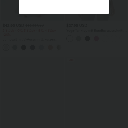
$42.95 USD
$27.95 USD
$50.95 USD
2 Stück -10%, 3 Stück -15%, 4 Stück
Yoga-Tanktop mit Rundhalsausschnitt,
-20%
Rüschen und InstantCool
Jumpsuit mit V-Ausschnitt, kurzen
Ärmeln, plissierten Seitentaschen und
+5
weitem Bein, fließendem Waffelmuster
Sale