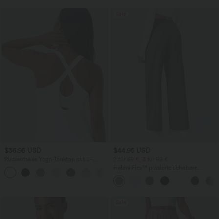
Sale
$36.95 USD
$44.95 USD
Rückenfreies Yoga-Tanktop mit U-
2 für 69 €, 3 für 99 €
Ausschnitt, überkreuzten Trägern und
Halara Flex™ plissierte dehnbare
abgerundetem Saum
Stoffhose mit hohem Bund,
Seitentaschen und geradem Bein
Sale