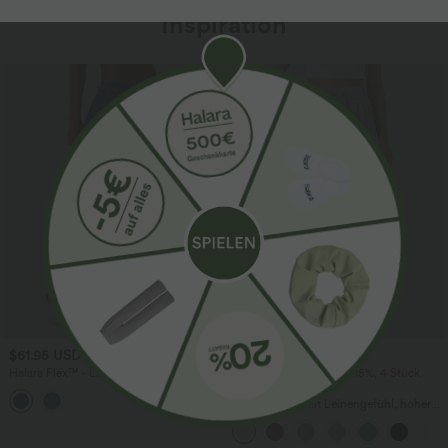
Inspiration
Sale
$61.95 USD
$39.95 USD
$67.95 USD
Halara Flex™ - Lässige Ballon-Joggers
2 Stück -10%, 3 Stück -15%, 4 Stück
aus Denim mit mittelhohem Bund und
-20%
mehreren Taschen
Lässige Hose mit Leinengefühl, hoher
Taille, Kordelzug an der Seite und
weitem Bein