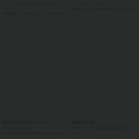
2 Stück -10%, 3 Stück -15%, 4 Stück
2 für 69 €, 3 für 99 €
-20%
Schmal zulaufende Golfhose aus Krepp
Softlyzero™ Airy - 2-in-1 Yoga-Shorts
mit hohem Bund und Seitentaschen
mit superhohem Bund, mehreren
+23
Taschen und InstantCool - 17,78 cm
$57.95 USD
$44.95 USD
$67.95 USD
limited time sale
Halara Flex™ - Lässige Baggy-Denim-
Shorts mit hohem Crossover-Bund und
Ärmelloser, geraffter Party-Jumpsuit mit
mehreren Taschen
V-Ausschnitt, Seitentaschen und