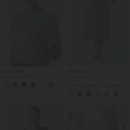
$31.95 USD
$39.95 USD
Lässiges Oberteil mit
2 Stück -10%, 3 Stück -15%, 4 Stück
Rundhalsausschnitt und
-20%
+1
Fledermausärmeln
Fließende hosenrock in Leinenoptik mit
mittelhohem Bund, Seitentaschen und
weitem Bein
Sale