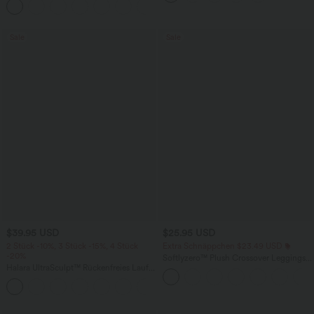
+7
unsichtbarem Reißverschluss - pipi-
praktisch
Sale
Sale
$39.95 USD
$25.95 USD
2 Stück -10%, 3 Stück -15%, 4 Stück
Extra Schnäppchen $23.49 USD
-20%
Softlyzero™ Plush Crossover Leggings
Halara UltraSculpt™ Rückenfreies Lauf-
mit Taschen
Tanktop mit U-Ausschnitt und
+11
überkreuztem, abgerundetem Saum