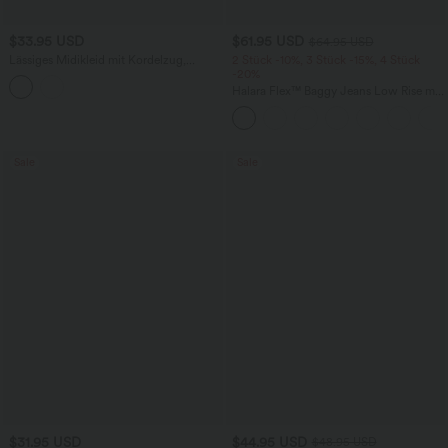
$33.95 USD
$61.95 USD
$64.95 USD
Lässiges Midikleid mit Kordelzug,
2 Stück -10%, 3 Stück -15%, 4 Stück
Schlitz und geschwungenem Saum
-20%
Halara Flex™ Baggy Jeans Low Rise mit
Knopf und Reißverschluss, mehreren
Taschen, weitem Bein
Sale
Sale
$31.95 USD
$44.95 USD
$48.95 USD