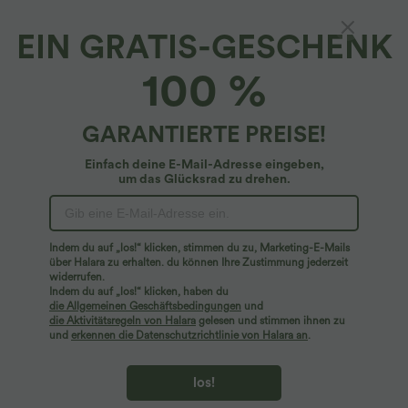
EIN GRATIS-GESCHENK
100 %
GARANTIERTE PREISE!
Einfach deine E-Mail-Adresse eingeben,
um das Glücksrad zu drehen.
Hoppla!
Wir können die von Ihnen gesuchte Seite nicht
Indem du auf „los!“ klicken, stimmen du zu, Marketing-E-Mails
finden.
über Halara zu erhalten. du können Ihre Zustimmung jederzeit
widerrufen.
Indem du auf „los!“ klicken, haben du
Mehr einkaufen
die Allgemeinen Geschäftsbedingungen
und
die Aktivitätsregeln von Halara
gelesen und stimmen ihnen zu
und
erkennen die Datenschutzrichtlinie von Halara an
.
los!