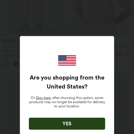
$33.95 USD
$31.95 USD
2 Stück -10%, 3 Stück -15%, 4 Stück
Lässige Bluse mit V-Ausschnitt und
-20%
kurzen Puffärmeln
Halara Flex™ - Schmal zulaufende
Bürohose mit hohem Bund,
+8
Seitentaschen und Waffelstoff
Are you shopping from the
Sale
United States
?
Or
Stay here
, after choosing this option, some
products may no longer be available for delivery
to your location.
YES