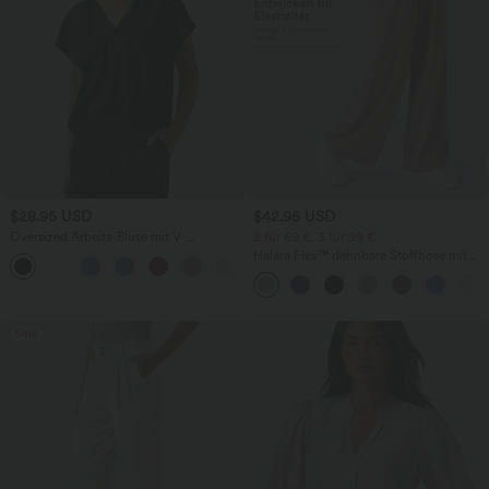
$28.95 USD
$42.95 USD
Oversized Arbeits-Bluse mit V-
2 für 69 €, 3 für 99 €
Ausschnitt und kurzen Ärmeln -
Halara Flex™ dehnbare Stoffhose mit
+1
knitterfrei
hohem Bund, Waffelmuster,
Seitentaschen und weitem Bein
Sale