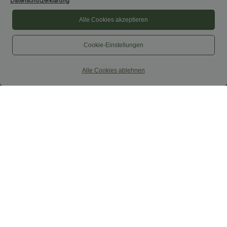
Datenschutzerklärung
Alle Cookies akzeptieren
Cookie-Einstellungen
Alle Cookies ablehnen
$33.95 USD
$52.95 USD
$36.95 USD
$61.95 USD
Nimm 3, zahle 2; nimm 6, zahle 4
limited time sale
Halara UltraSculpt™ - Formende
Lässiger, rückenfreier Jumpsuit mit
Workout-Leggings mit hohem Bund,
Seitentaschen
+17
Seitentaschen und Bauchkontrolle
Sale