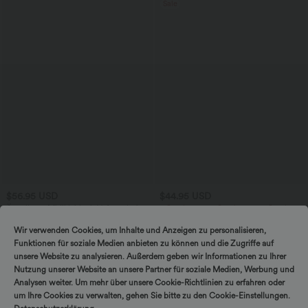
Sale
$56.95 USD
$44.95 USD
Ärmelloses Midikleid mit V-Ausschnitt,
2 Stück -10%, 3 Stück -15%, 4 Stück
Seitentaschen und Reißverschluss
-20%
Lässige Cordhose mit mittelhohem
Wir verwenden Cookies, um Inhalte und Anzeigen zu personalisieren,
Bund, Reißverschluss und Seitentaschen
Funktionen für soziale Medien anbieten zu können und die Zugriffe auf
unsere Website zu analysieren. Außerdem geben wir Informationen zu Ihrer
Nutzung unserer Website an unsere Partner für soziale Medien, Werbung und
Sale
Analysen weiter. Um mehr über unsere Cookie-Richtlinien zu erfahren oder
um Ihre Cookies zu verwalten, gehen Sie bitte zu den Cookie-Einstellungen.