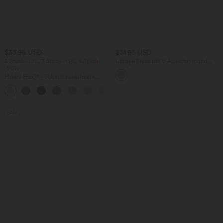
$33.95 USD
$31.95 USD
2 Stück -10%, 3 Stück -15%, 4 Stück
Lässige Bluse mit V-Ausschnitt und
-20%
kurzen Puffärmeln
Halara Flex™ - Schmal zulaufende
Bürohose mit hohem Bund,
+8
Seitentaschen und Waffelstoff
Sale