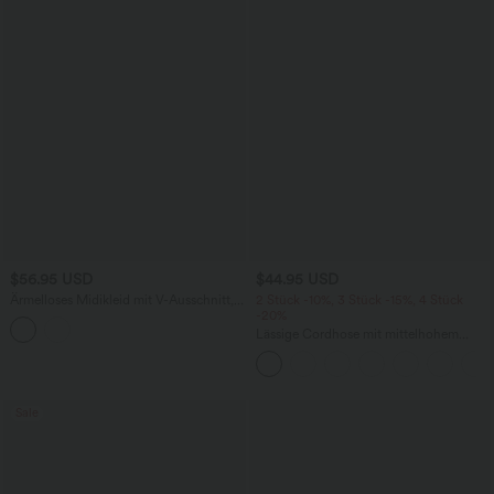
$56.95 USD
$44.95 USD
Ärmelloses Midikleid mit V-Ausschnitt,
2 Stück -10%, 3 Stück -15%, 4 Stück
Seitentaschen und Reißverschluss
-20%
Lässige Cordhose mit mittelhohem
Bund, Reißverschluss und Seitentaschen
Sale