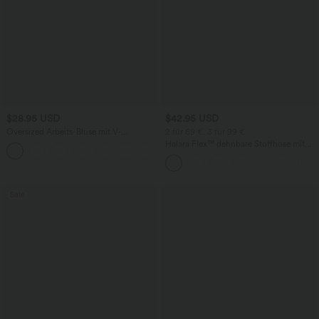
$28.95 USD
$42.95 USD
Oversized Arbeits-Bluse mit V-
2 für 69 €, 3 für 99 €
Ausschnitt und kurzen Ärmeln -
Halara Flex™ dehnbare Stoffhose mit
+1
knitterfrei
hohem Bund, Waffelmuster,
Seitentaschen und weitem Bein
Sale