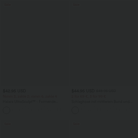
Sale
Sale
$42.95 USD
$44.95 USD
$48.95 USD
Nimm 3, zahle 2; nimm 6, zahle 4
2 für 69 €, 3 für 99 €
Halara UltraSculpt™ - Formende
Schlaghose mit mittlerem Bund und
Workout-Leggings mit hohem Bund,
seitlichen Reißverschlusstaschen
+13
Seitentaschen, Booty-Scrunch und
Bauchkontrolle
Sale
Sale