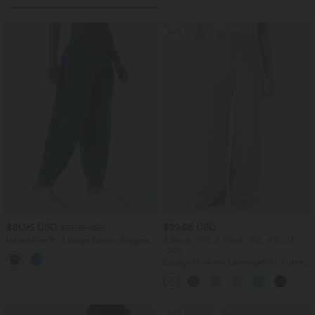
Sale
$61.95 USD
$39.95 USD
$67.95 USD
Halara Flex™ - Lässige Ballon-Joggers
2 Stück -10%, 3 Stück -15%, 4 Stück
aus Denim mit mittelhohem Bund und
-20%
mehreren Taschen
Lässige Hose mit Leinengefühl, hoher
Taille, Kordelzug an der Seite und
weitem Bein
Sale