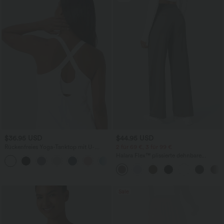
$36.95 USD
$44.95 USD
Rückenfreies Yoga-Tanktop mit U-
2 für 69 €, 3 für 99 €
Ausschnitt, überkreuzten Trägern und
Halara Flex™ plissierte dehnbare
abgerundetem Saum
Stoffhose mit hohem Bund,
Seitentaschen und geradem Bein
Sale