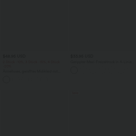
$48.95 USD
$33.95 USD
2 Stück -10%, 3 Stück -15%, 4 Stück
Gerippter Maxi-Freizeitrock in A-Linie
-20%
mit hohem Bund und Schlitzsaum
Ärmelloses, gerafftes Midikleid mit
eckigem Ausschnitt, integriertem BH
und überkreuztem Rückendesign
Sale