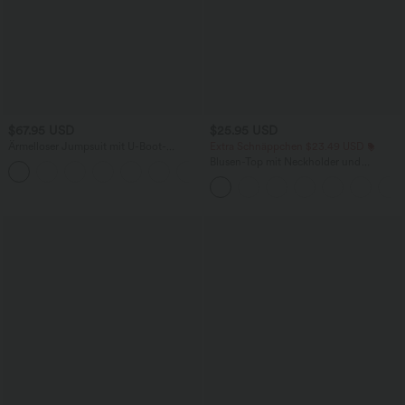
$67.95 USD
$25.95 USD
Ärmelloser Jumpsuit mit U-Boot-
Extra Schnäppchen $23.49 USD
Ausschnitt, Seitentaschen, seitlichen
Blusen-Top mit Neckholder und
+8
Bindebändern, Streifen und InstantCool
Schlüssellochausschnitt, plissiert,
- Easy Peezy Edition
ärmellos, abgerundeter Saum