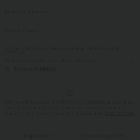
Passform & Features
flacher Bund
Seitentaschen
lässig
Stoff & Pflege
überlappende Knöchellänge
mit hohem Bund
Kostenloser Standardversand bei einer Bestellung über
$77.37 USD
kegelförmig
Vier-Wege-Stretch
Lockerer Passform
Einfache Rückgabe innerhalb von 30 Tagen
Einfache Bezahlung
Einige Artikel werden mit Markenlogo geliefert, andere ohne.
Ob ein Logo enthalten ist, kann je nach Produkt variieren.
Auch Stil und Farben können leicht abweichen.
Mehr erfahren
Inspiration
Bewertungen(18)