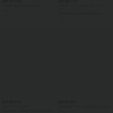
$64.95 USD
$50.95 USD
Lässige Jeans aus Lyocell mit
2 Stück -10%, 3 Stück -15%, 4 Stück
mittelhohem Bund, mehreren Taschen
-20%
und Kordelzug
Rückenfreies, gedrehtes Urlaubs-
Maxikleid mit Seitentaschen und Schlitz
Sale
$42.95 USD
$31.95 USD
2 für 69 €, 3 für 99 €
Softlyzero™ Airy - Yoga-Bermudashorts
mit hohem Bund, mehreren Taschen
DayStretch - Lässige Hose mit hohem