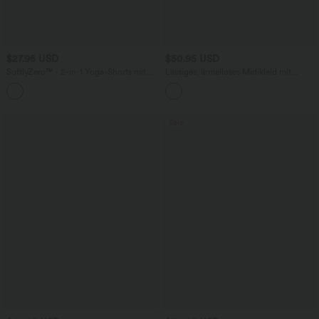
$27.95 USD
$50.95 USD
SoftlyZero™ - 2-in-1 Yoga-Shorts mit
Lässiges, ärmelloses Midikleid mit
hohem Crossover-Bund, mehreren
Rundhalsausschnitt, integriertem BH
Taschen und Ösen - schnelltrocknend,
und Rüschensaum
7,6 cm
Sale