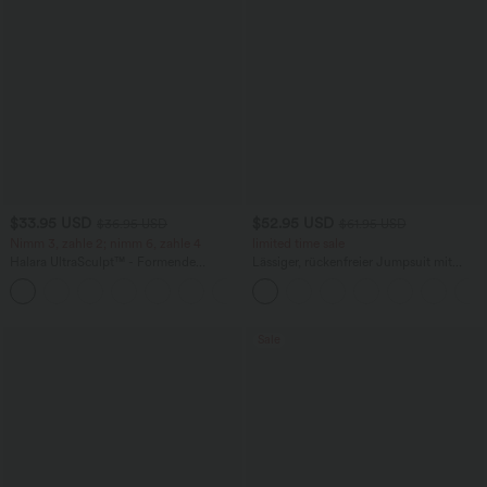
$33.95 USD
$52.95 USD
$36.95 USD
$61.95 USD
Nimm 3, zahle 2; nimm 6, zahle 4
limited time sale
Halara UltraSculpt™ - Formende
Lässiger, rückenfreier Jumpsuit mit
Workout-Leggings mit hohem Bund,
Seitentaschen
+17
Seitentaschen und Bauchkontrolle
Sale