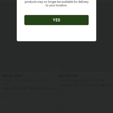
products may no longer be available for delivery
to your location.
Sale
Sale
YES
$39.95 USD
$25.95 USD
2 Stück -10%, 3 Stück -15%, 4 Stück
Extra Schnäppchen $23.49 USD
-20%
Softlyzero™ Plush Crossover Leggings
Halara UltraSculpt™ Rückenfreies Lauf-
mit Taschen
Tanktop mit U-Ausschnitt und
+11
überkreuztem, abgerundetem Saum
Sale