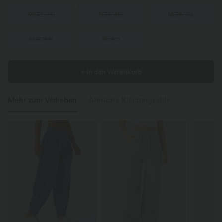
XS
(
32/34
)
S
(
34/36
)
M
(
38/40
)
L
(
42/44
)
XL
(
46
)
+ In den Warenkorb
Mehr zum Verlieben
Ähnliche Kleidungsstile