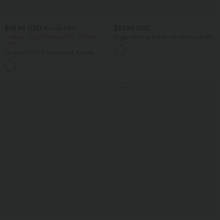
$42.95 USD
$27.95 USD
$50.95 USD
2 Stück -10%, 3 Stück -15%, 4 Stück
Yoga-Tanktop mit Rundhalsausschnitt,
-20%
Rüschen und InstantCool
Jumpsuit mit V-Ausschnitt, kurzen
Ärmeln, plissierten Seitentaschen und
+5
weitem Bein, fließendem Waffelmuster
Sale