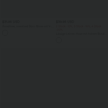
$31.95 USD
$39.95 USD
Ärmellose, oversized Büro-Bluse mit V-
2 Stück -10%, 3 Stück -15%, 4 Stück
Ausschnitt - knitterfrei
-20%
Lässige Leinen-Hose mit hohem Bund,
Kordelzug, weitem Bein und Taschen