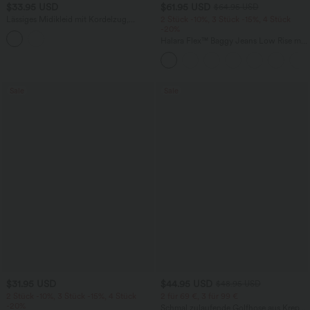
$33.95 USD
$61.95 USD
$64.95 USD
Lässiges Midikleid mit Kordelzug,
2 Stück -10%, 3 Stück -15%, 4 Stück
Schlitz und geschwungenem Saum
-20%
Halara Flex™ Baggy Jeans Low Rise mit
Knopf und Reißverschluss, mehreren
Taschen, weitem Bein
Sale
Sale
$31.95 USD
$44.95 USD
$48.95 USD
2 Stück -10%, 3 Stück -15%, 4 Stück
2 für 69 €, 3 für 99 €
-20%
Schmal zulaufende Golfhose aus Krepp