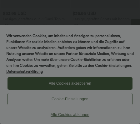
$33.95 USD
$36.95 USD
Lässiges, gerafftes 2-in-1 Cami-Top mit
Lässige, geraffte Shorts mit hohem
verstellbaren Trägern und integriertem
Bund, mehreren Taschen und Poka-Dots
BH
- 7,6 cm
Wir verwenden Cookies, um Inhalte und Anzeigen zu personalisieren,
DREH & GEWINNE!
Funktionen für soziale Medien anbieten zu können und die Zugriffe auf
unsere Website zu analysieren. Außerdem geben wir Informationen zu Ihrer
Nutzung unserer Website an unsere Partner für soziale Medien, Werbung und
Analysen weiter. Um mehr über unsere Cookie-Richtlinien zu erfahren oder
um Ihre Cookies zu verwalten, gehen Sie bitte zu den Cookie-Einstellungen.
Datenschutzerklärung
Alle Cookies akzeptieren
Cookie-Einstellungen
Alle Cookies ablehnen
$36.95 USD
$56.95 USD
Halara Flex™ Arbeitsleggings aus
Lässiger Jumpsuit mit U-Boot-
elastischem Strick-Denim mit hohem
Ausschnitt, Seitentaschen, kurzen