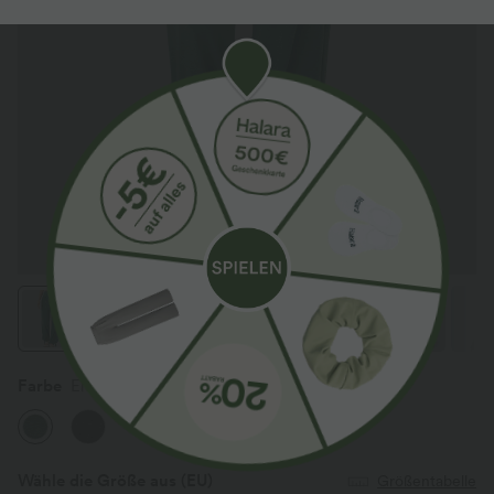
Farbe
Emerald Floral Yarn
Wähle die Größe aus
(EU)
Größentabelle