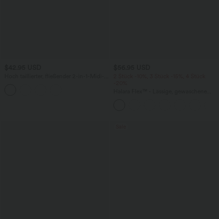
$42.95 USD
$56.95 USD
Hoch taillierter, fließender 2-in-1-Midi-
2 Stück -10%, 3 Stück -15%, 4 Stück
Tanzrock mit Seitentasche
-20%
Halara Flex™ - Lässige, gewaschene
Baggy-Jeans aus drapiertem Lyocell mit
mittelhohem Bund, mehreren Taschen
und weitem Bein
Sale