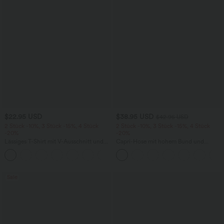
$22.95 USD
$38.95 USD
$42.95 USD
2 Stück -10%, 3 Stück -15%, 4 Stück
2 Stück -10%, 3 Stück -15%, 4 Stück
-20%
-20%
Lässiges T-Shirt mit V-Ausschnitt und
Capri-Hose mit hohem Bund und
kurzen Ärmeln
Seitentaschen - leinenähnliches Material
+9
Sale