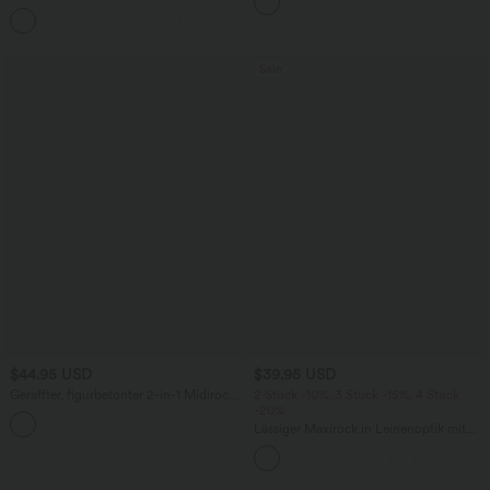
und InstantCool
Bund, Seitentaschen und Barrel-Leg
+5
Sale
$44.95 USD
$39.95 USD
Geraffter, figurbetonter 2-in-1 Midirock
2 Stück -10%, 3 Stück -15%, 4 Stück
aus Kunstleder mit hohem Bund und
-20%
abgerundetem Saum
Lässiger Maxirock in Leinenoptik mit
hohem Bund und Kordelzug