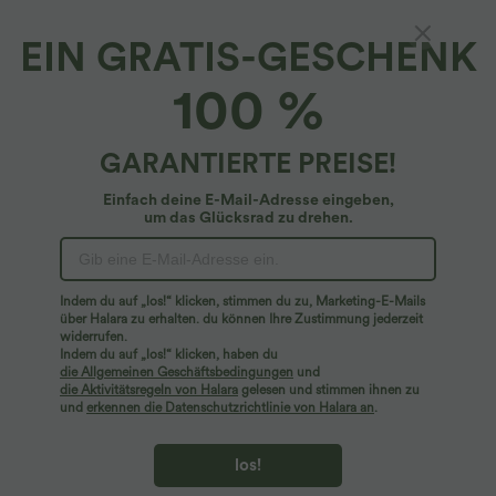
EIN GRATIS-GESCHENK
Lässige Jogginghose mit hohem Bund,
100 %
Seitentaschen und Kordelzug
4.7
(
18
)
GARANTIERTE PREISE!
$24.95 USD
$36.95 USD
Einfach deine E-Mail-Adresse eingeben,
um das Glücksrad zu drehen.
Indem du auf „los!“ klicken, stimmen du zu, Marketing-E-Mails
über Halara zu erhalten. du können Ihre Zustimmung jederzeit
widerrufen.
Indem du auf „los!“ klicken, haben du
die Allgemeinen Geschäftsbedingungen
und
die Aktivitätsregeln von Halara
gelesen und stimmen ihnen zu
und
erkennen die Datenschutzrichtlinie von Halara an
.
los!