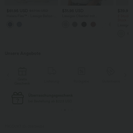
$61.95 USD
$31.95 USD
$39.95
$67.95 USD
Halara Flex™ - Lässige Ballon-
Lässiges Oberteil mit
2 Stück -
Joggers aus Denim mit
Rundhalsausschnitt und
Stück -2
mittelhohem Bund und
Fledermausärmeln
Lässige H
mehreren Taschen
hoher Tai
Seite und
Unsere Angebote
Gratis
e
Lieferung
Rückgabe
Gutscheine
Geschenk
Überraschungsgeschenk
bei Bestellung ab $223 USD
PRODUKT ID: 02834654