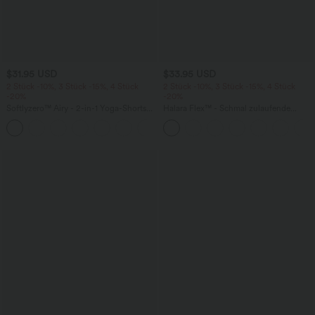
$31.95 USD
$33.95 USD
2 Stück -10%, 3 Stück -15%, 4 Stück
2 Stück -10%, 3 Stück -15%, 4 Stück
-20%
-20%
Softlyzero™ Airy - 2-in-1 Yoga-Shorts
Halara Flex™ - Schmal zulaufende
mit superhohem Bund, mehreren
Bürohose mit hohem Bund,
+23
Taschen und InstantCool - 17,78 cm
Seitentaschen und Waffelstoff