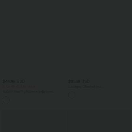
$44.95 USD
$31.95 USD
2 für 69 €, 3 für 99 €
Lässiges Oberteil mit
Rundhalsausschnitt und
Halara Flex™ plissierte dehnbare
Fledermausärmeln
Stoffhose mit hohem Bund,
+23
Seitentaschen und geradem Bein