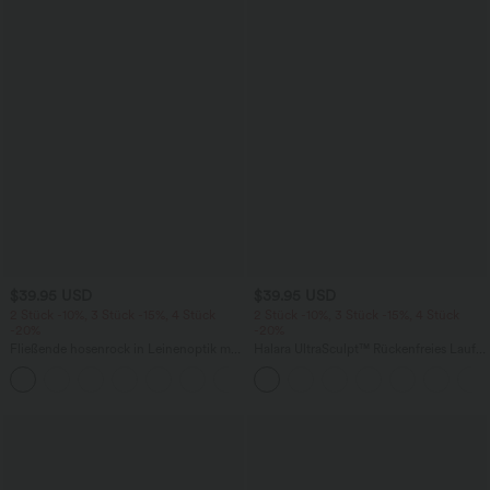
$39.95 USD
$39.95 USD
2 Stück -10%, 3 Stück -15%, 4 Stück
2 Stück -10%, 3 Stück -15%, 4 Stück
-20%
-20%
Fließende hosenrock in Leinenoptik mit
Halara UltraSculpt™ Rückenfreies Lauf-
mittelhohem Bund, Seitentaschen und
Tanktop mit U-Ausschnitt und
+1
weitem Bein
überkreuztem, abgerundetem Saum