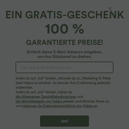
EIN GRATIS-GESCHENK
Lässige Karottenhose mit hohem Bund,
100 %
Seitentaschen und Kordelzug
4.6
(
14
)
GARANTIERTE PREISE!
$44.95 USD
Einfach deine E-Mail-Adresse eingeben,
um das Glücksrad zu drehen.
Indem du auf „los!“ klicken, stimmen du zu, Marketing-E-Mails
über Halara zu erhalten. du können Ihre Zustimmung jederzeit
widerrufen.
Indem du auf „los!“ klicken, haben du
die Allgemeinen Geschäftsbedingungen
und
die Aktivitätsregeln von Halara
gelesen und stimmen ihnen zu
und
erkennen die Datenschutzrichtlinie von Halara an
.
los!