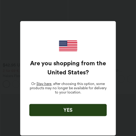
Are you shopping from the
$42.95 USD
$28.95 USD
United States
?
2 für 69 €, 3 für 99 €
Oversized Arbeits-Bluse mit V-
Ausschnitt und kurzen Ärmeln -
Halara Flex™ dehnbare Stoffhose mit
knitterfrei
hohem Bund, Waffelmuster,
Or
Stay here
, after choosing this option, some
+20
Seitentaschen und weitem Bein
products may no longer be available for delivery
to your location.
Sale
YES