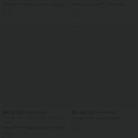
Softlyzero™ Plush Crossover Leggings
Halara UltraSculpt™ - Formende
mit Taschen
Workout-Leggings mit hohem Bund,
+16
Seitentaschen und Bauchkontrolle
Sale
$61.95 USD
$20.95 USD
$64.95 USD
$43.95 USD
2 Stück -10%, 3 Stück -15%, 4 Stück
Lässige Shorts aus elastischem
-20%
Kunstleder mit hohem Bund und
Seitentaschen
Halara Flex™ Baggy Jeans Low Rise mit
Knopf und Reißverschluss, mehreren
+5
Taschen, weitem Bein