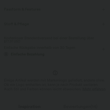
Passform & Features
Für: Freizeitaktivitäten
flacher Bund
Kordelzug
Stoff & Pflege
7/8-Länge
mit hohem Bund
kegelförmig
Kostenloser Standardversand bei einer Bestellung über
$77.37 USD
Zwei-Wege-Stretch
Einfache Rückgabe innerhalb von 30 Tagen
Einfache Bezahlung
Einige Artikel werden mit Markenlogo geliefert, andere ohne.
Ob ein Logo enthalten ist, kann je nach Produkt variieren.
Auch Stil und Farben können leicht abweichen.
Mehr erfahren
Inspiration
Bewertungen(14)