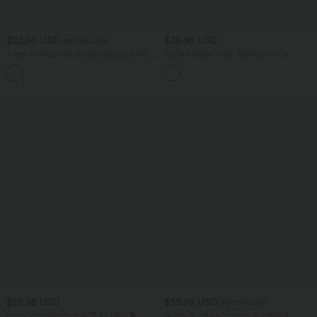
$23.95 USD
$36.95 USD
$27.95 USD
Yoga-Tanktop mit Rundhalsausschnitt,
Rückenfreies Yoga-Tanktop mit U-
Rüschen und InstantCool
Ausschnitt, überkreuzten Trägern und
+16
abgerundetem Saum
$25.95 USD
$33.95 USD
$36.95 USD
Extra Schnäppchen $23.49 USD
Nimm 3, zahle 2; nimm 6, zahle 4