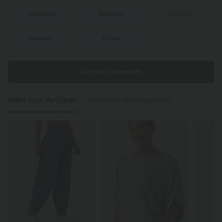
XS
(
32/34
)
S
(
34/36
)
M
(
38/40
)
L
(
42/44
)
XL
(
46
)
+ In den Warenkorb
Mehr zum Verlieben
Ähnliche Kleidungsstile