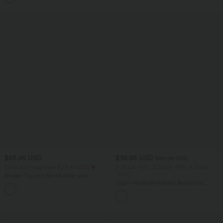
$25.95 USD
$38.95 USD
$42.95 USD
Extra Schnäppchen $23.49 USD
2 Stück -10%, 3 Stück -15%, 4 Stück
-20%
Blusen-Top mit Neckholder und
Schlüssellochausschnitt, plissiert,
Capri-Hose mit hohem Bund und
+3
ärmellos, abgerundeter Saum
Seitentaschen - leinenähnliches Material