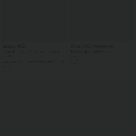
$22.95 USD
$13.95 USD
$66.95 USD
2 Stück -10%, 3 Stück -15%, 4 Stück
Trainingsjacke mit Kapuze,
-20%
Seitentaschen, langen Ärmeln und
Rüschensaum - UPF40+
Lässiges T-Shirt mit V-Ausschnitt und
kurzen Ärmeln
+9