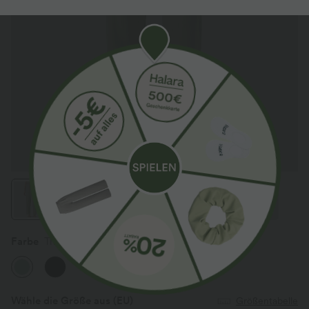
Farbe
Thin Mint - Seafoam
Wähle die Größe aus
(EU)
Größentabelle