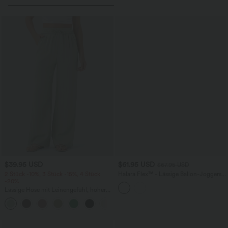
$39.95 USD
$61.95 USD
$67.95 USD
2 Stück -10%, 3 Stück -15%, 4 Stück
Halara Flex™ - Lässige Ballon-Joggers
-20%
aus Denim mit mittelhohem Bund und
mehreren Taschen
Lässige Hose mit Leinengefühl, hoher
Taille, Kordelzug an der Seite und
+15
weitem Bein