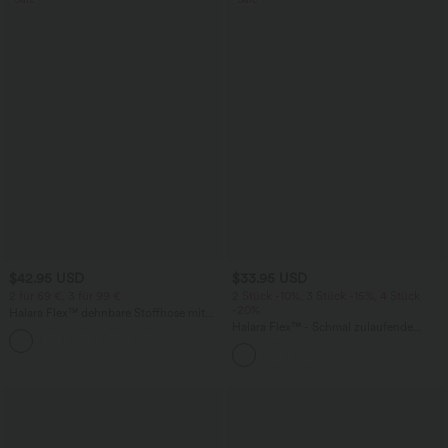
$42.95 USD
$33.95 USD
2 für 69 €, 3 für 99 €
2 Stück -10%, 3 Stück -15%, 4 Stück
-20%
Halara Flex™ dehnbare Stoffhose mit
hohem Bund, Waffelmuster,
Halara Flex™ - Schmal zulaufende
+20
Seitentaschen und weitem Bein
Bürohose mit hohem Bund,
Seitentaschen und Waffelstoff