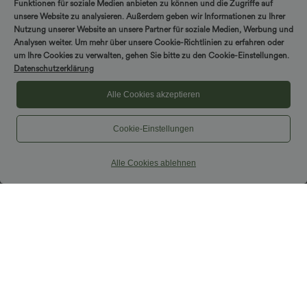
Funktionen für soziale Medien anbieten zu können und die Zugriffe auf
unsere Website zu analysieren. Außerdem geben wir Informationen zu Ihrer
Nutzung unserer Website an unsere Partner für soziale Medien, Werbung und
Analysen weiter. Um mehr über unsere Cookie-Richtlinien zu erfahren oder
um Ihre Cookies zu verwalten, gehen Sie bitte zu den Cookie-Einstellungen.
Datenschutzerklärung
Alle Cookies akzeptieren
Cookie-Einstellungen
Alle Cookies ablehnen
$67.95 USD
$44.95 USD
Ärmelloser Jumpsuit mit U-Boot-
Halara Flex™ - Lässige Baggy-Denim-
Ausschnitt, Seitentaschen, seitlichen
Shorts mit hohem Crossover-Bund und
+8
Bindebändern, Streifen und InstantCool
mehreren Taschen
- Easy Peezy Edition
Sale