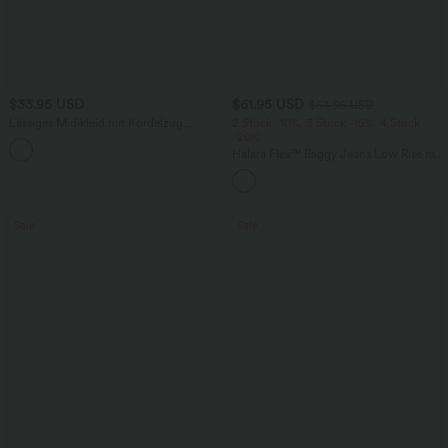
$33.95 USD
$61.95 USD
$64.95 USD
Lässiges Midikleid mit Kordelzug,
2 Stück -10%, 3 Stück -15%, 4 Stück
Schlitz und geschwungenem Saum
-20%
Halara Flex™ Baggy Jeans Low Rise mit
Knopf und Reißverschluss, mehreren
Taschen, weitem Bein
Sale
Sale