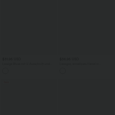
$31.95 USD
$36.95 USD
Lässige Bluse mit V-Ausschnitt und
Lässiges, ärmelloses Hemd in
kurzen Puffärmeln
Leinenoptik mit Kragen und seitlichem
Bindeband
Sale