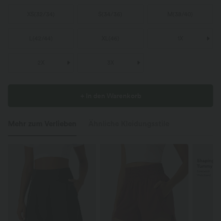
XS
(
32/34
)
S
(
34/36
)
M
(
38/40
)
L
(
42/44
)
XL
(
46
)
1X
2X
3X
+ In den Warenkorb
Mehr zum Verlieben
Ähnliche Kleidungsstile