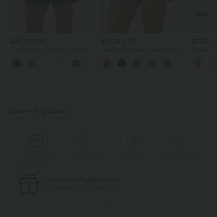
$33.95 USD
$31.95 USD
$27.95 
DayStretch - Arbeits-Shorts mit
Lässige Shorts aus Sweatstoff
Breezeful
hohem Bund, Seitentaschen und
mit hohem Bund, Seitentaschen
hohem Bu
+11
weitem Bein
und abgerundetem Saum - 7,6
Bauchkon
cm
geschlitz
schnelltr
Unsere Angebote
Gratis
e
Lieferung
Rückgabe
Gutscheine
Geschenk
Überraschungsgeschenk
bei Bestellung ab $223 USD