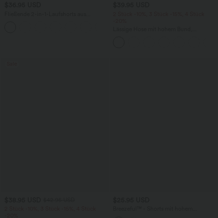
$36.95 USD
$39.95 USD
Fließende 2-in-1-Laufshorts aus
2 Stück -10%, 3 Stück -15%, 4 Stück
kontrastierendem Netzstoff mit
-20%
+2
mittelhohem Bund und Kordelzug, 12,7
Lässige Hose mit hohem Bund,
cm
Kordelzug, weitem Bein und verkürzter
Länge, Leinenoptik, mit Seitentaschen
Sale
$38.95 USD
$25.95 USD
$42.95 USD
2 Stück -10%, 3 Stück -15%, 4 Stück
Breezeful™ - Shorts mit hohem
-20%
Crossover-Bund, Seitentaschen und