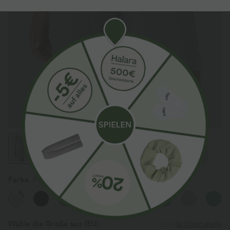
Farbe
Pale Aqua
Sale
Wähle die Größe aus
(EU)
Größentabelle