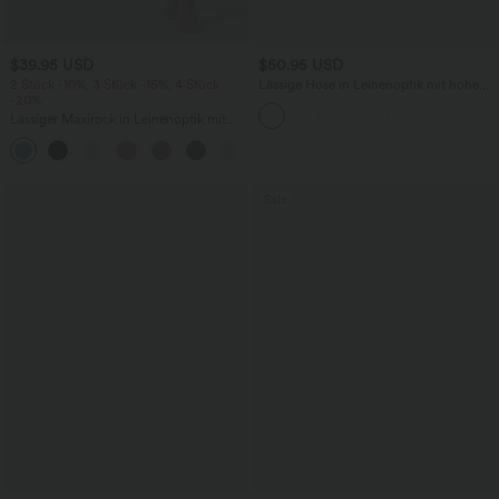
$39.95 USD
$50.95 USD
2 Stück -10%, 3 Stück -15%, 4 Stück
Lässige Hose in Leinenoptik mit hohem
-20%
Bund, mehreren Taschen und geradem
Bein
Lässiger Maxirock in Leinenoptik mit
hohem Bund und Kordelzug
Sale