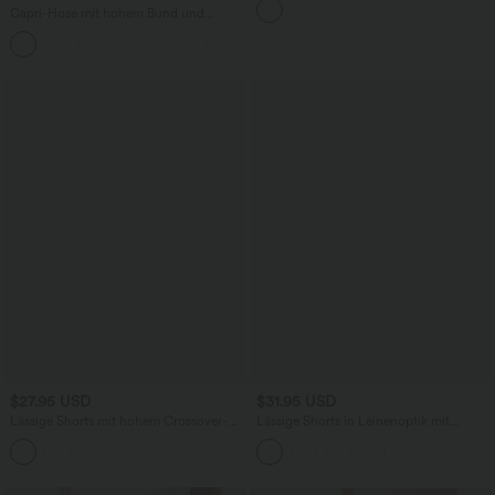
abgerundetem Saum - schnelltrocknend
Capri-Hose mit hohem Bund und
Seitentaschen - leinenähnliches Material
+7
$27.95 USD
$31.95 USD
Lässige Shorts mit hohem Crossover-
Lässige Shorts in Leinenoptik mit
Bund und Seitentaschen - 12,7 cm
hohem Bund und Seitentaschen - 10,2
cm