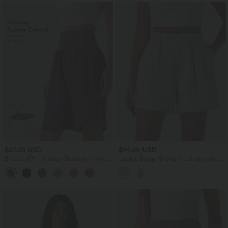
$27.95 USD
$44.95 USD
Breezeful™ - Urlaubs-Shorts mit hohem
Lässige Baggy-Shorts in Leinenoptik mit
Bund, Seitentaschen, Bauchkontrolle
hohem Bund und Seitentaschen
und geschlitztem Saum -
schnelltrocknend