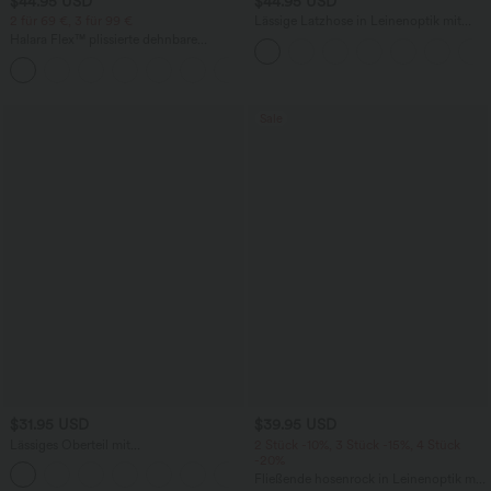
$44.95 USD
$44.95 USD
2 für 69 €, 3 für 99 €
Lässige Latzhose in Leinenoptik mit
mehreren Taschen und Karomuster
Halara Flex™ plissierte dehnbare
Stoffhose mit hohem Bund,
+23
Seitentaschen und geradem Bein
Sale
$31.95 USD
$39.95 USD
Lässiges Oberteil mit
2 Stück -10%, 3 Stück -15%, 4 Stück
Rundhalsausschnitt und
-20%
+1
Fledermausärmeln
Fließende hosenrock in Leinenoptik mit