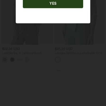
YES
$22.95 USD
$25.95 USD
Lässiges Top in Leinenoptik mit
Lässiges Tanktop in Leinenoptik mit U-
Rundhalsausschnitt und
Boot-Ausschnitt und seitlichem
Fledermausärmeln
Bindeband
Sale