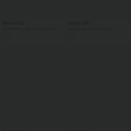
$36.95 USD
$33.95 USD
Rückenfreies Yoga-Tanktop mit U-
Lässiges, gerafftes Hemd mit
Ausschnitt, überkreuzten Trägern und
Leinengefühl und kurzen Ärmeln
abgerundetem Saum
Sale