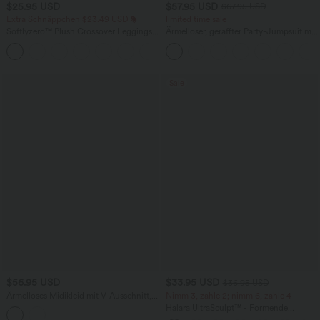
$25.95 USD
$57.95 USD
$67.95 USD
Extra Schnäppchen $23.49 USD
limited time sale
Softlyzero™ Plush Crossover Leggings
Ärmelloser, geraffter Party-Jumpsuit mit
mit Taschen
V-Ausschnitt, Seitentaschen und
+16
unsichtbarem Reißverschluss - pipi-
praktisch
Sale
$56.95 USD
$33.95 USD
$36.95 USD
Ärmelloses Midikleid mit V-Ausschnitt,
Nimm 3, zahle 2; nimm 6, zahle 4
Seitentaschen und Reißverschluss
Halara UltraSculpt™ - Formende
Workout-Leggings mit hohem Bund,