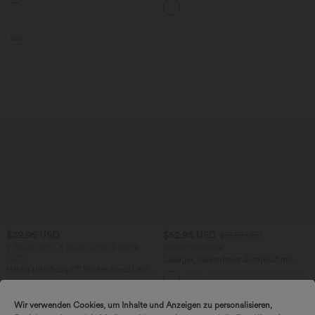
Seitentaschen und Bauchkontrolle
Sale
$39.95 USD
$52.95 USD
$61.95 USD
2 Stück -10%, 3 Stück -15%, 4 Stück
limited time sale
-20%
Lässiger, rückenfreier Jumpsuit mit
Halara UltraSculpt™ Rückenfreies Lauf-
Seitentaschen
Tanktop mit U-Ausschnitt und
+11
überkreuztem, abgerundetem Saum
Wir verwenden Cookies, um Inhalte und Anzeigen zu personalisieren,