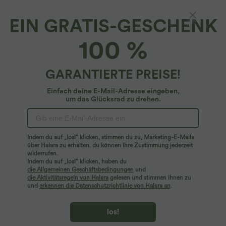
EIN GRATIS-GESCHENK
Lässige Shorts mit Leinen-Feeling, hohem
100 %
Bund, Seitentaschen und Kordelzug
4.6
(
1086
)
GARANTIERTE PREISE!
$18.95 USD
$48.95 USD
limited time sale
Einfach deine E-Mail-Adresse eingeben,
um das Glücksrad zu drehen.
Indem du auf „los!“ klicken, stimmen du zu, Marketing-E-Mails
über Halara zu erhalten. du können Ihre Zustimmung jederzeit
widerrufen.
Indem du auf „los!“ klicken, haben du
die Allgemeinen Geschäftsbedingungen
und
die Aktivitätsregeln von Halara
gelesen und stimmen ihnen zu
und
erkennen die Datenschutzrichtlinie von Halara an
.
los!