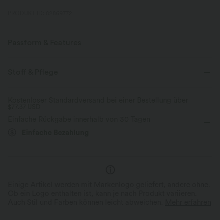
PRODUKT ID: 02869772
Passform & Features
flacher Bund
Seitentaschen
Kordelzug
lässig
Stoff & Pflege
12,5 cm
mit hohem Bund
weites Bein
Kostenloser Standardversand bei einer Bestellung über
$77.37 USD
Zwei-Wege-Stretch
Einfache Rückgabe innerhalb von 30 Tagen
Einfache Bezahlung
Einige Artikel werden mit Markenlogo geliefert, andere ohne.
Ob ein Logo enthalten ist, kann je nach Produkt variieren.
Auch Stil und Farben können leicht abweichen.
Mehr erfahren