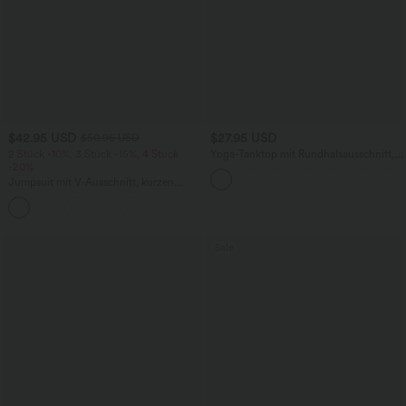
$42.95 USD
$27.95 USD
$50.95 USD
2 Stück -10%, 3 Stück -15%, 4 Stück
Yoga-Tanktop mit Rundhalsausschnitt,
-20%
Rüschen und InstantCool
Jumpsuit mit V-Ausschnitt, kurzen
Ärmeln, plissierten Seitentaschen und
+5
weitem Bein, fließendem Waffelmuster
Sale