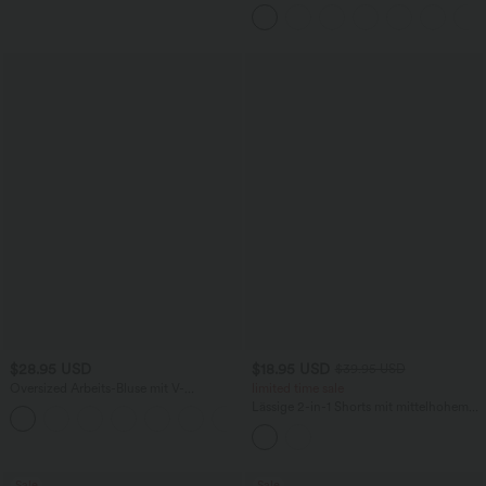
mittelhohem Bund, Seitentaschen und
weitem Bein
$28.95 USD
$18.95 USD
$39.95 USD
Oversized Arbeits-Bluse mit V-
limited time sale
Ausschnitt und kurzen Ärmeln -
Lässige 2-in-1 Shorts mit mittelhohem
+1
knitterfrei
Bund, Kordelzug, Fransen und
abgerundetem Saum
Sale
Sale