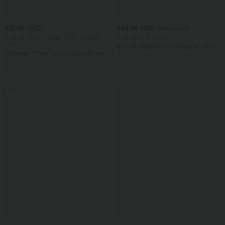
$31.95 USD
$44.95 USD
$48.95 USD
2 Stück -10%, 3 Stück -15%, 4 Stück
2 für 69 €, 3 für 99 €
-20%
Schmal zulaufende Golfhose aus Krepp
Softlyzero™ Airy - 2-in-1 Yoga-Shorts
mit hohem Bund und Seitentaschen
mit superhohem Bund, mehreren
+23
Taschen und InstantCool - 17,78 cm
Sale