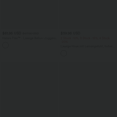
$61.95 USD
$39.95 USD
$67.95 USD
Halara Flex™ - Lässige Ballon-Joggers
2 Stück -10%, 3 Stück -15%, 4 Stück
aus Denim mit mittelhohem Bund und
-20%
mehreren Taschen
Lässige Hose mit Leinengefühl, hoher
Taille, Kordelzug an der Seite und
weitem Bein