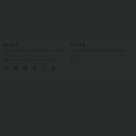
22,95 €
64,95 €
2 piezas -10%, 3 piezas -15%, 4 piezas
Vestido midi fluido de trabajo con
-20%
control del abdomen, mangas
murciélago y bolsillos
Top corto sin espalda con detalle
torcido, hebilla ajustable, tirantes finos,
efecto jaspeado y estilo casual