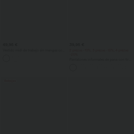
49,95 €
39,95 €
Vestido midi de trabajo sin mangas con
2 piezas -10%, 3 piezas -15%, 4 piezas
escote en V, cremallera bidireccional y
-20%
bolsillos.
Pantalones informales de pana con tiro
medio y bolsillos con cremallera
Rebajas