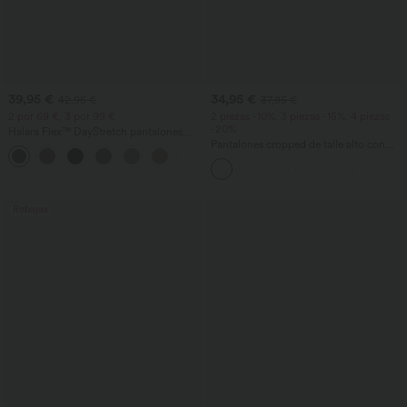
39,95 €
34,95 €
42,95 €
37,95 €
2 por 69 €, 3 por 99 €
2 piezas -10%, 3 piezas -15%, 4 piezas
-20%
Halara Flex™ DayStretch pantalones
acampanados de trabajo de tiro medio
Pantalones cropped de talle alto con
+12
con bolsillo lateral con cremallera
bolsillos con cremallera y efecto lino
Rebajas