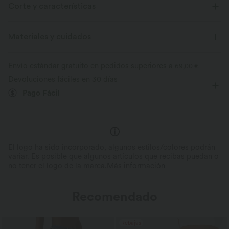
Corte y características
Para: actividades casuales
Cintura plana
Con bolsillos
Materiales y cuidados
Botones decorativos
Fácil de poner
Tobillero
Envío estándar gratuito en pedidos superiores a
69,00 €
Tiro alto
Skinny
Elasticidad alta
Devoluciones fáciles en 30 días
Pago Fácil
Elástico en 4 direcciones
El logo ha sido incorporado, algunos estilos/colores podrán
variar. Es posible que algunos artículos que recibas puedan o
no tener el logo de la marca.
Más información
Recomendado
Rebajas