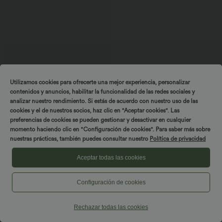
Utilizamos cookies para ofrecerte una mejor experiencia, personalizar
contenidos y anuncios, habilitar la funcionalidad de las redes sociales y
analizar nuestro rendimiento. Si estás de acuerdo con nuestro uso de las
cookies y el de nuestros socios, haz clic en "Aceptar cookies". Las
39,95 €
44,95 €
preferencias de cookies se pueden gestionar y desactivar en cualquier
2 piezas -10%, 3 piezas -15%, 4 piezas
momento haciendo clic en "Configuración de cookies". Para saber más sobre
-20%
nuestras prácticas, también puedes consultar nuestro
Política de privacidad
Halara Flex™ jeans capri de talle alto
con abertura, slim casual con bolsillos
Aceptar todas las cookies
Configuración de cookies
Hosen & Joggers
Rechazar todas las cookies
Kleider