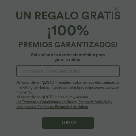
UN REGALO GRATIS
Pantalones relajados de talle alto, pernera
¡100%
estrecha y acabado decorativo
39,95 €
PREMIOS GARANTIZADOS!
Solo añade tu correo electrónico para
girar la ruleta.
Al hacer clic en "¡LISTO!", aceptas recibir correos electrónicos de
marketing de Halara. Puedes cancelar la suscripción en cualquier
momento.
Al hacer clic en "¡LISTO!", has leído y aceptas
los Términos y Condiciones de Halara
,
Reglas de Actividad
y
reconoces la Política de Privacidad de Halara
.
¡LISTO!