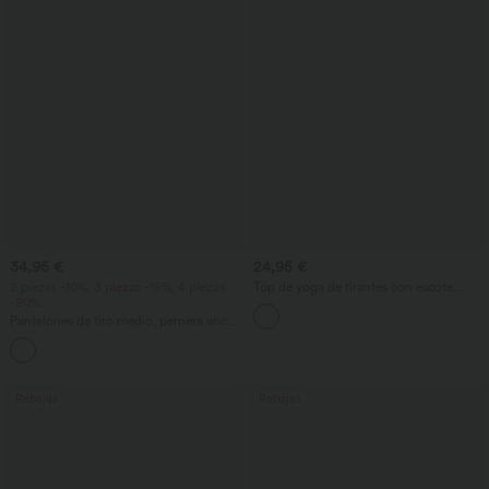
34,95 €
24,95 €
2 piezas -10%, 3 piezas -15%, 4 piezas
Top de yoga de tirantes con escote
-20%
redondo, fruncido y tacto fresco -
UPF50+
Pantalones de tiro medio, pernera ancha
y fluida, efecto lino, con bolsillo
+1
Rebajas
Rebajas