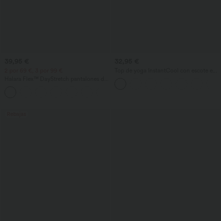
39,95 €
32,95 €
2 por 69 €, 3 por 99 €
Top de yoga InstantCool con escote en
U y bajo curvado - UPF50+
Halara Flex™ DayStretch pantalones de
trabajo de tiro alto, pernera recta y con
+23
bolsillos
Rebajas