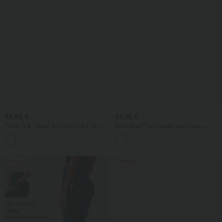
39,95 €
27,95 €
Falda midi casual de cintura alta con
SoftlyZero™ bermudas para yoga,
control abdominal, fruncida, bajo curvo,
ligeras y aireadas, de talle alto, con
2 en 1 en forro polar y PU
bolsillos y tecnología InstantCool
Rebajas
Rebajas