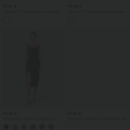
57,95 €
44,95 €
Halara Flex™ jeans casual de tiro bajo
Halara Flex™ bermuda casual de denim
con bolsillos con cremallera y pernera
lavado de talle alto con bolsillos y
tipo barril
dobladillo enrollado
39,95 €
47,95 €
SoftlyZero™ vestido midi ligero y
Pantalones de trabajo holgados de talle
ajustado (bodycon) con escote
medio con bolsillos y pernera estilo
+6
cuadrado, espalda descubierta, corpiño
barril