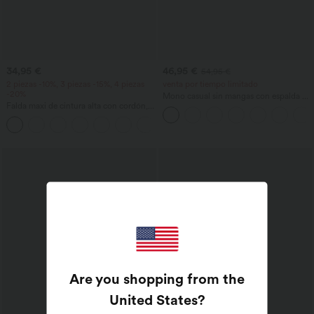
34,95 €
46,95 €
54,95 €
2 piezas -10%, 3 piezas -15%, 4 piezas
venta por tiempo limitado
-20%
Mono casual sin mangas con espalda en
Falda maxi de cintura alta con cordón,
U y bolsillos
efecto lino, estilo casual
Are you shopping from the
United States
?