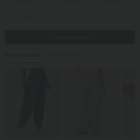
XS
(
32/34
)
S
(
34/36
)
M
(
38/40
)
L
(
42/44
)
XL
(
46
)
+ Agregar a la bolsa
Te va a encantar
Estilos similares