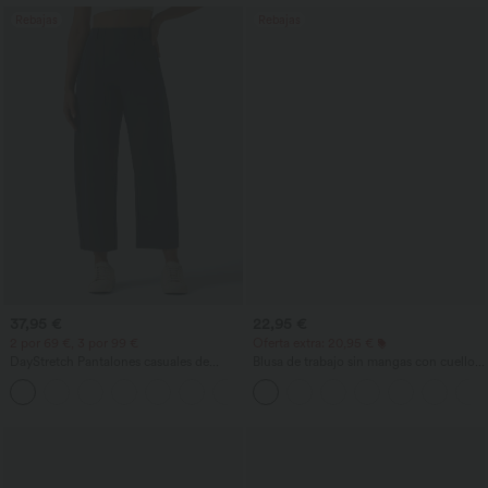
Rebajas
Rebajas
37,95 €
22,95 €
2 por 69 €, 3 por 99 €
Oferta extra: 20,95 €
DayStretch Pantalones casuales de
Blusa de trabajo sin mangas con cuello
cintura alta con pernera tipo barril y
halter, abertura en la espalda en forma
+5
bolsillos
de lágrima y bajo curvo