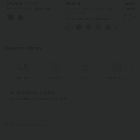
54,95 €
34,95 €
32,95 €
59,95 €
Halara Flex™ joggers estilo
2 piezas -10%, 3 piezas -15%, 4
Top de yo
balloon casual en denim de tiro
piezas -20%
escote en
medio con bolsillos
UPF50+
Pantalones de tiro alto con
cordón y bolsillos, pernera
ancha, holgados y de estilo
casual con tacto de lino.
Nuestras ofertas
trega
Devolver
Vales
Regalo gratis
Entrega
Devoluciones gratuitas
Devoluciones fác
sólo para nuevos clientes en Alemania
dentro de 30 días
ID de producto: 02879456