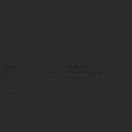
29,95 €
32,95 €
Top cami casual 2 en 1 con tirantes
Halara Flex™ leggings de trabajo en
ajustables, fruncido y sujetador
denim de tiro alto con bolsillos
integrado
cruzados.
Rebajas