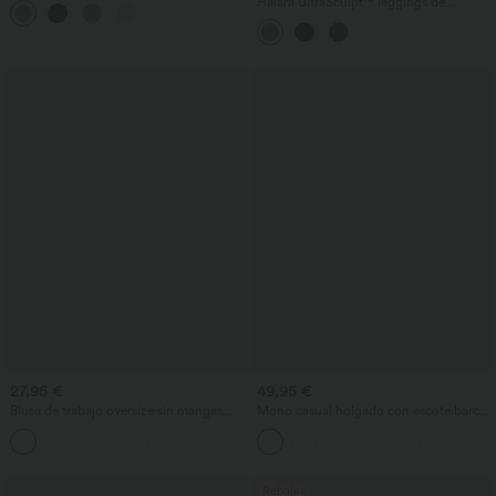
Halara UltraSculpt™ leggings de
entrenamiento de talle alto con control
abdominal, efecto moldeador y bolsillos
27,95 €
49,95 €
Blusa de trabajo oversize sin mangas
Mono casual holgado con escote barco,
con escote en V y acabado antiarrugas
mangas cortas, cordón y bolsillos -
Edición Easy Peezy
Rebajas