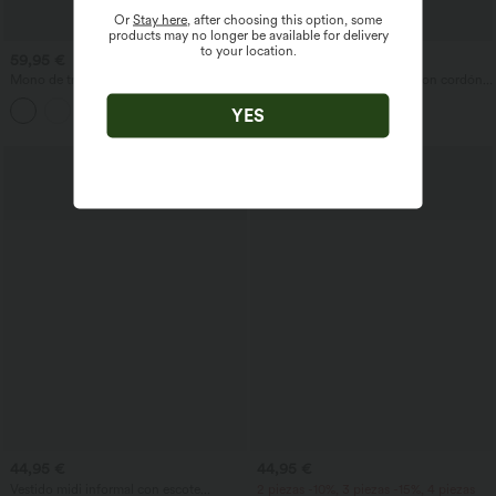
Or
Stay here
, after choosing this option, some
products may no longer be available for delivery
to your location.
59,95 €
57,95 €
Mono de trabajo a rayas con escote
Jeans casual de tiro medio con cordón y
barco, sin mangas, lazo lateral, tacto
bolsillos
+8
Cool Touch y bolsillos - Edición Easy
YES
Peezy
Rebajas
44,95 €
44,95 €
Vestido midi informal con escote
2 piezas -10%, 3 piezas -15%, 4 piezas