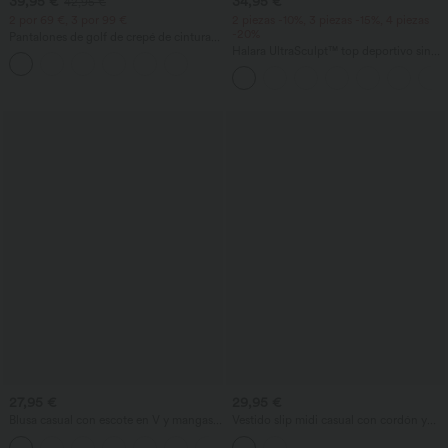
39,95 €
34,95 €
42,95 €
2 por 69 €, 3 por 99 €
2 piezas -10%, 3 piezas -15%, 4 piezas
-20%
Pantalones de golf de crepé de cintura
alta y pernera entallada con bolsillos
Halara UltraSculpt™ top deportivo sin
mangas con escote redondo y bajo
curvo
27,95 €
29,95 €
Blusa casual con escote en V y mangas
Vestido slip midi casual con cordón y
cortas abullonadas
abertura curva en el bajo