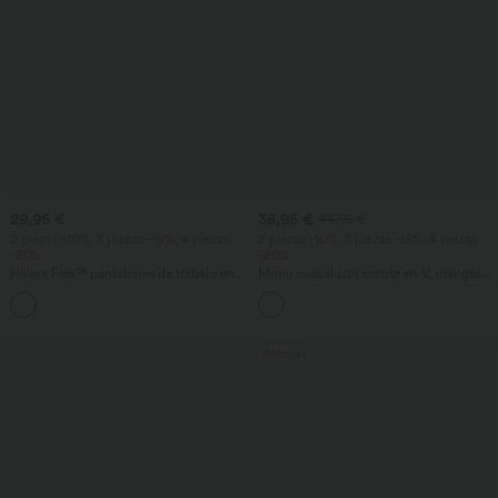
29,95 €
38,95 €
44,95 €
2 piezas -10%, 3 piezas -15%, 4 piezas
2 piezas -10%, 3 piezas -15%, 4 piezas
-20%
-20%
Halara Flex™ pantalones de trabajo en
Mono casual con escote en V, mangas
tejido waffle, de cintura alta y corte
cortas, bolsillos laterales, pierna ancha y
+8
cónico, con bolsillos
tejido waffle fluido
Rebajas