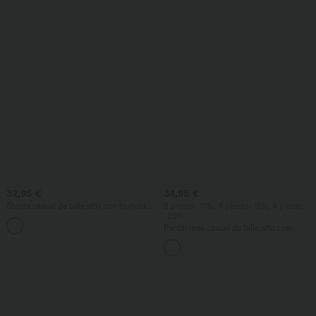
32,95 €
34,95 €
Shorts casual de talle alto con fruncido
2 piezas -10%, 3 piezas -15%, 4 piezas
y estampado de lunares, 3'' con bolsillos
-20%
Pantalones casual de talle alto con
cordón, pernera ancha, en mezcla de
lino y con bolsillos