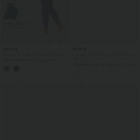
37,95 €
19,95 €
Compra 3 y paga 2; compra 6 y paga 4.
2 piezas -10%, 3 piezas -15%, 4 piezas
-20%
Halara UltraSculpt™ leggings de
entrenamiento moldeadores de talle alto
Camiseta casual de cuello en V y manga
+13
con fruncido trasero que realza los
corta
glúteos, control de abdomen y bolsillos
Rebajas
Rebajas