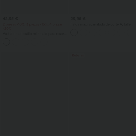
42,95 €
29,95 €
2 piezas -10%, 3 piezas -15%, 4 piezas
Falda maxi acanalada de corte A, talle
-20%
alto y estilo casual
Vestido midi estilo milkmaid para resort,
espalda descubierta con tiras cruzadas,
escote cuadrado, sin mangas, fruncido,
con sujetador incorporado, de caída
fluida.
Rebajas