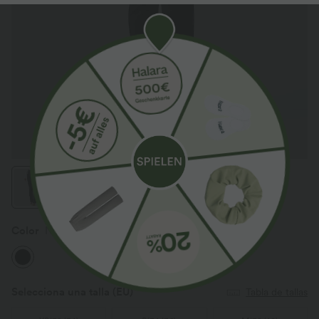
Color
Negro
Selecciona una talla
(EU)
Tabla de tallas