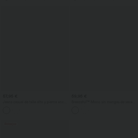
tipo corsé, fruncidos, abertura y
tecnología InstantCool — ideal para
damas de honor y invitadas de boda.
57,95 €
59,95 €
Jeans casual de talle alto y pierna ancha
Breezeful™ Mono sin mangas de secado
con bolsillos
rápido con bolsillos — Edición Easy
Peezy
Rebajas