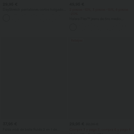
29,95 €
49,95 €
DayStretch pantalones cortos holgados
2 piezas -10%, 3 piezas -15%, 4 piezas
de trabajo de talle alto 4'' con bolsillos
-20%
+11
Halara Flex™ jeans de tiro medio
drapeados en lyocell lavado, casual,
holgados de pernera ancha con bolsillos
Rebajas
37,95 €
29,95 €
32,95 €
Falda midi de baile fluida 2 en 1 de
Compra 3 y paga 2; compra 6 y paga 4.
cintura alta con bolsillo