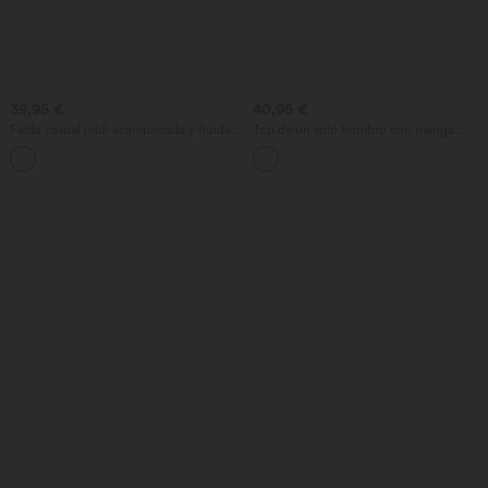
39,95 €
40,95 €
Falda casual midi acampanada y fluida
Top de un solo hombro con manga
de tiro alto, con cordón, malla a
corta, dobladillo curvo high‑low,
+15
contraste y bolsillo 2-en-1.
sujetador integrado y estampado de
lunares, estilo casual