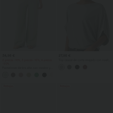
34,95 €
27,95 €
2 piezas -10%, 3 piezas -15%, 4 piezas
Top casual de corte relajado con cuello
-20%
redondo y mangas murciélago.
Pantalones de tiro alto con cordón y
bolsillos, pernera ancha, holgados y de
+15
estilo casual con tacto de lino.
Rebajas
Rebajas