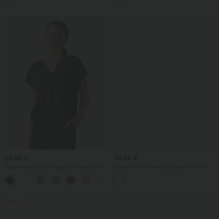
24,95 €
39,95 €
Blusa oversize de trabajo con escote en
Halara Flex™ bermuda denim de tiro
V y manga corta, resistente a las arrugas
alto con diseño cruzado, control de
+1
abdomen, corte holgado y bolsillos
Rebajas