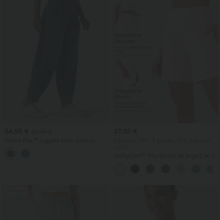
54,95 €
27,95 €
59,95 €
Halara Flex™ joggers estilo balloon
2 piezas -10%, 3 piezas -15%, 4 piezas
casual en denim de tiro medio con
-20%
bolsillos
SoftlyZero™ Airy Shorts de yoga 2 en 1
InstantCool de talle súper alto, 7" con
bolsillos
Rebajas