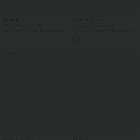
22,95 €
50,95 €
59,95 €
Oferta extra: 20,95 €
venta por tiempo limitado
SoftlyZero™ leggings de corte cruzado
Mono con escote en V, sin mangas,
con bolsillos, lisos
fruncido con bolsillos - Easy Peezy
+16
Rebajas
Rebajas