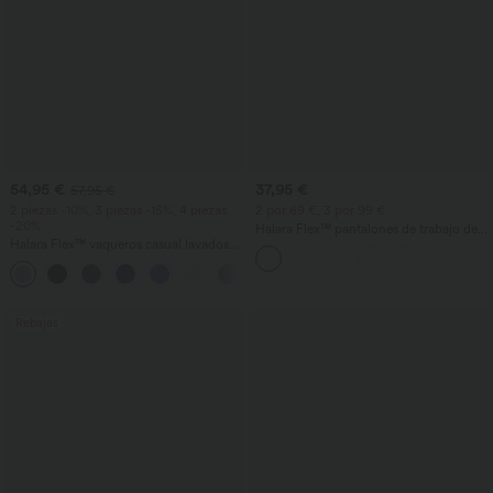
54,95 €
37,95 €
57,95 €
2 piezas -10%, 3 piezas -15%, 4 piezas
2 por 69 €, 3 por 99 €
-20%
Halara Flex™ pantalones de trabajo de
Halara Flex™ vaqueros casual lavados
cintura alta con bolsillos, pernera ancha
asimétricos de tiro bajo con bolsillos
y tejido waffle
+5
con cremallera, corte baggy y pierna
ancha
Rebajas