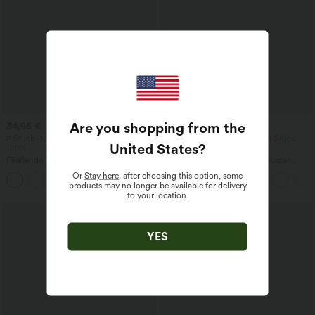
Are you shopping from the
34,95 €
21,95 €
44,95 €
2 Stück -10%, 3 Stück -15%, 4 Stück
2 Stück -10%, 3 Stück -15%, 4 Stück
United States
?
-20%
-20%
Fließende hosenrock in Leinenoptik mit
Jumpsuit mit V-Ausschnitt, kurzen
mittelhohem Bund, Seitentaschen und
Ärmeln, plissierten Seitentaschen und
Or
Stay here
, after choosing this option, some
+1
weitem Bein
weitem Bein, fließendem Waffelmuster
products may no longer be available for delivery
to your location.
YES