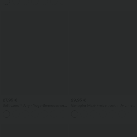
+7
27,95 €
29,95 €
Softlyzero™ Airy - Yoga-Bermudashorts
Gerippter Maxi-Freizeitrock in A-Linie
mit hohem Bund, mehreren Taschen
mit hohem Bund und Schlitzsaum
+16
und InstantCool