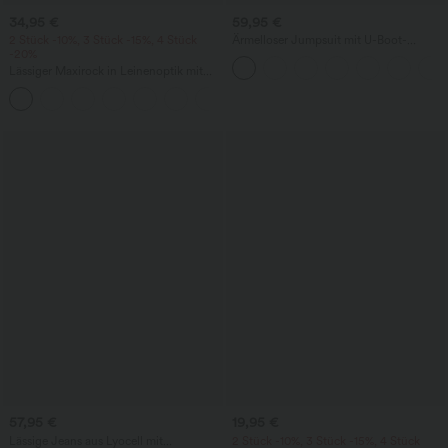
34,95 €
59,95 €
2 Stück -10%, 3 Stück -15%, 4 Stück
Ärmelloser Jumpsuit mit U-Boot-
-20%
Ausschnitt, Seitentaschen, seitlichen
Bindebändern, Streifen und InstantCool
Lässiger Maxirock in Leinenoptik mit
- Easy Peezy Edition
hohem Bund und Kordelzug
57,95 €
19,95 €
Lässige Jeans aus Lyocell mit
2 Stück -10%, 3 Stück -15%, 4 Stück