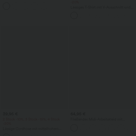
mittelhohem Bund, mehreren Taschen
-20%
und Kordelzug
Lässiges T-Shirt mit V-Ausschnitt und
kurzen Ärmeln
39,95 €
64,95 €
2 Stück -10%, 3 Stück -15%, 4 Stück
Fließendes Midi-Arbeitskleid mit
-20%
Seitentaschen, Fledermausärmeln und
Bauchkontrolle
Lässige Cordhose mit mittelhohem
Bund, Reißverschluss und Seitentaschen