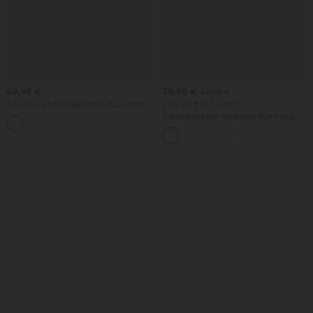
49,95 €
39,95 €
42,95 €
Ärmelloses Midikleid mit V-Ausschnitt,
2 für 69 €, 3 für 99 €
Seitentaschen und Reißverschluss
Schlaghose mit mittlerem Bund und
seitlichen Reißverschlusstaschen