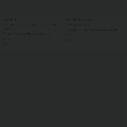
44,95 €
46,95 €
54,95 €
2 Stück -10%, 3 Stück -15%, 4 Stück
limited time sale
-20%
Lässiger, rückenfreier Jumpsuit mit
Rückenfreies, gedrehtes Urlaubs-
Seitentaschen
Maxikleid mit Seitentaschen und Schlitz
+8