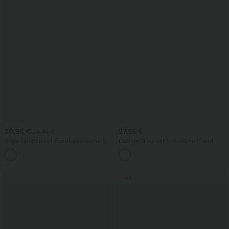
20,95 €
27,95 €
24,95 €
Yoga-Tanktop mit Rundhalsausschnitt,
Lässige Bluse mit V-Ausschnitt und
Rüschen und InstantCool
kurzen Puffärmeln
+16
Sale