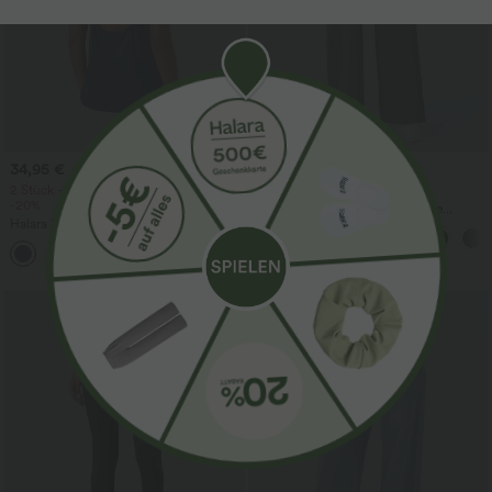
34,95 €
39,95 €
2 Stück -10%, 3 Stück -15%, 4 Stück
2 für 69 €, 3 für 99 €
-20%
Halara Flex™ plissierte dehnbare
Halara UltraSculpt™ Rückenfreies Lauf-
Stoffhose mit hohem Bund,
Tanktop mit U-Ausschnitt und
Seitentaschen und geradem Bein
+11
überkreuztem, abgerundetem Saum