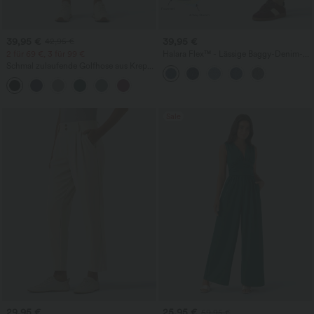
39,95 €
39,95 €
42,95 €
2 für 69 €, 3 für 99 €
Halara Flex™ - Lässige Baggy-Denim-
Shorts mit hohem Crossover-Bund und
Schmal zulaufende Golfhose aus Krepp
mehreren Taschen
mit hohem Bund und Seitentaschen
Sale
29,95 €
25,95 €
59,95 €