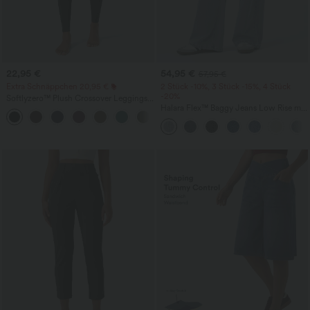
22,95 €
54,95 €
57,95 €
Extra Schnäppchen 20,95 €
2 Stück -10%, 3 Stück -15%, 4 Stück
-20%
Softlyzero™ Plush Crossover Leggings
mit Taschen
Halara Flex™ Baggy Jeans Low Rise mit
+16
Knopf und Reißverschluss, mehreren
Taschen, weitem Bein