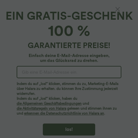
EIN GRATIS-GESCHENK
100 %
GARANTIERTE PREISE!
Einfach deine E-Mail-Adresse eingeben,
um das Glücksrad zu drehen.
27,95 €
34,95 €
2 Stück -10%, 3 Stück -15%, 4 Stück
2 Stück -10%, 3 Stück -15%, 4 Stück
-20%
-20%
Softlyzero™ Airy - 2-in-1 Yoga-Shorts
Lässige Hose mit Leinengefühl, hoher
mit superhohem Bund, mehreren
Taille, Kordelzug an der Seite und
Indem du auf „los!“ klicken, stimmen du zu, Marketing-E-Mails
+23
Taschen und InstantCool - 17,78 cm
weitem Bein
über Halara zu erhalten. du können Ihre Zustimmung jederzeit
widerrufen.
Indem du auf „los!“ klicken, haben du
die Allgemeinen Geschäftsbedingungen
und
die Aktivitätsregeln von Halara
gelesen und stimmen ihnen zu
und
erkennen die Datenschutzrichtlinie von Halara an
.
los!