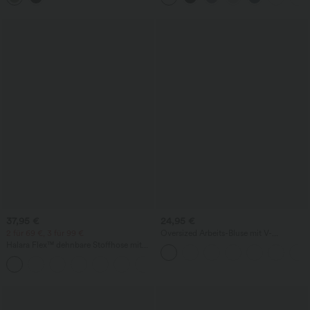
37,95 €
24,95 €
2 für 69 €, 3 für 99 €
Oversized Arbeits-Bluse mit V-
Ausschnitt und kurzen Ärmeln -
Halara Flex™ dehnbare Stoffhose mit
knitterfrei
hohem Bund, Waffelmuster,
+20
Seitentaschen und weitem Bein