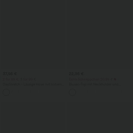
37,95 €
22,95 €
2 für 69 €, 3 für 99 €
Extra Schnäppchen 20,95 €
DayStretch - Lässige Hose mit hohem
Blusen-Top mit Neckholder und
Bund, Seitentaschen und Barrel-Leg
Schlüssellochausschnitt, plissiert,
+5
ärmellos, abgerundeter Saum