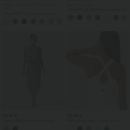
2 Stück -10%, 3 Stück -15%, 4 Stück
limited time sale
-20%
Ärmelloser, geraffter Party-Jumpsuit mit
Halara Flex™ - Schmal zulaufende
V-Ausschnitt, Seitentaschen und
Bürohose mit hohem Bund,
unsichtbarem Reißverschluss - pipi-
+8
Seitentaschen und Waffelstoff
praktisch
29,95 €
32,95 €
Lässiges Midikleid mit Kordelzug,
Rückenfreies Yoga-Tanktop mit U-
Schlitz und geschwungenem Saum
Ausschnitt, überkreuzten Trägern und
abgerundetem Saum