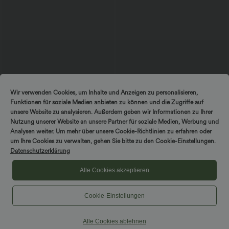
Wir verwenden Cookies, um Inhalte und Anzeigen zu personalisieren,
34,95 €
37,95 €
37,95 €
Funktionen für soziale Medien anbieten zu können und die Zugriffe auf
2 Stück -10%, 3 Stück -15%, 4 Stück
Nimm 3, zahle 2; nimm 6, zahle 4
unsere Website zu analysieren. Außerdem geben wir Informationen zu Ihrer
-20%
Halara UltraSculpt™ - Formende
Capri-Hose mit hohem Bund und
Workout-Leggings mit hohem Bund,
Nutzung unserer Website an unsere Partner für soziale Medien, Werbung und
Seitentaschen - leinenähnliches Material
Seitentaschen, Booty-Scrunch und
Analysen weiter. Um mehr über unsere Cookie-Richtlinien zu erfahren oder
+7
Bauchkontrolle
um Ihre Cookies zu verwalten, gehen Sie bitte zu den Cookie-Einstellungen.
Datenschutzerklärung
Alle Cookies akzeptieren
Cookie-Einstellungen
Alle Cookies ablehnen