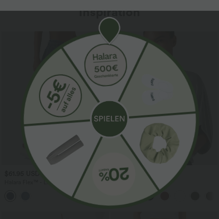
Inspiration
$61.95 USD
$31.95 USD
$67.95 USD
Halara Flex™ - Lässige Ballon-Joggers
Lässiges Oberteil mit
aus Denim mit mittelhohem Bund und
Rundhalsausschnitt und
mehreren Taschen
Fledermausärmeln