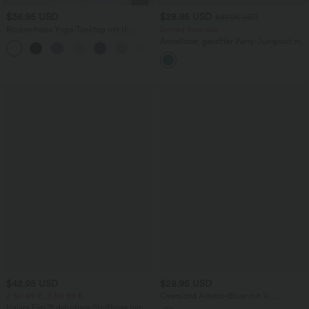
$36.95 USD
$28.95 USD
$67.95 USD
Rückenfreies Yoga-Tanktop mit U-
limited time sale
Ausschnitt, überkreuzten Trägern und
Ärmelloser, geraffter Party-Jumpsuit mit
abgerundetem Saum
V-Ausschnitt, Seitentaschen und
unsichtbarem Reißverschluss - pipi-
praktisch
$42.95 USD
$28.95 USD
2 für 69 €, 3 für 99 €
Oversized Arbeits-Bluse mit V-
Ausschnitt und kurzen Ärmeln -
Halara Flex™ dehnbare Stoffhose mit