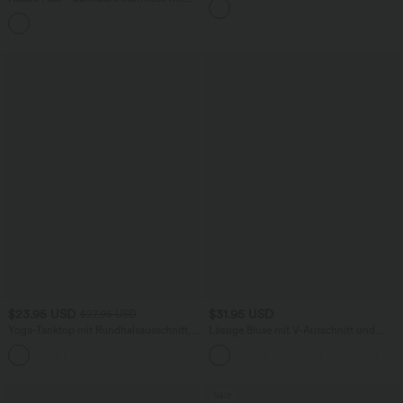
knitterfrei
hohem Bund, Waffelmuster,
+20
Seitentaschen und weitem Bein
$23.95 USD
$31.95 USD
$27.95 USD
Yoga-Tanktop mit Rundhalsausschnitt,
Lässige Bluse mit V-Ausschnitt und
Rüschen und InstantCool
kurzen Puffärmeln
+16
Sale