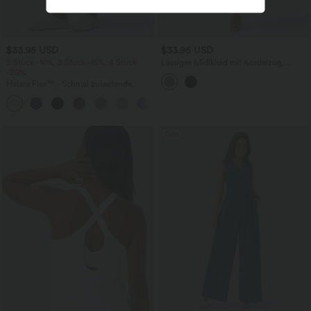
$33.95 USD
$33.95 USD
2 Stück -10%, 3 Stück -15%, 4 Stück
Lässiges Midikleid mit Kordelzug,
-20%
Schlitz und geschwungenem Saum
Halara Flex™ - Schmal zulaufende
Bürohose mit hohem Bund,
+8
Seitentaschen und Waffelstoff
Sale