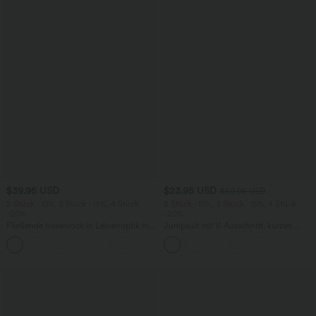
$39.95 USD
$23.95 USD
$50.95 USD
2 Stück -10%, 3 Stück -15%, 4 Stück
2 Stück -10%, 3 Stück -15%, 4 Stück
-20%
-20%
Fließende hosenrock in Leinenoptik mit
Jumpsuit mit V-Ausschnitt, kurzen
mittelhohem Bund, Seitentaschen und
Ärmeln, plissierten Seitentaschen und
+1
weitem Bein
weitem Bein, fließendem Waffelmuster