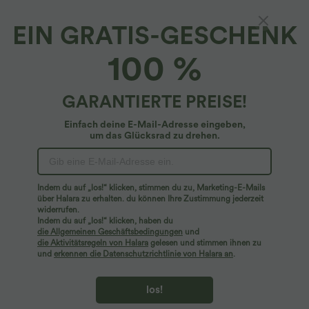
EIN GRATIS-GESCHENK
100 %
GARANTIERTE PREISE!
Einfach deine E-Mail-Adresse eingeben,
um das Glücksrad zu drehen.
Hoppla!
Wir können die von Ihnen gesuchte Seite nicht
Indem du auf „los!“ klicken, stimmen du zu, Marketing-E-Mails
finden.
über Halara zu erhalten. du können Ihre Zustimmung jederzeit
widerrufen.
Indem du auf „los!“ klicken, haben du
Mehr einkaufen
die Allgemeinen Geschäftsbedingungen
und
die Aktivitätsregeln von Halara
gelesen und stimmen ihnen zu
und
erkennen die Datenschutzrichtlinie von Halara an
.
los!