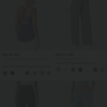
$39.95 USD
$44.95 USD
2 Stück -10%, 3 Stück -15%, 4 Stück
2 für 69 €, 3 für 99 €
-20%
Halara Flex™ plissierte dehnbare
Halara UltraSculpt™ Rückenfreies Lauf-
Stoffhose mit hohem Bund,
Tanktop mit U-Ausschnitt und
Seitentaschen und geradem Bein
+11
überkreuztem, abgerundetem Saum