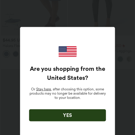
$44.95 USD
$25.95 USD
Halara Flex™ - Lässige Baggy-Denim-
Extra Schnäppchen $23.49 USD
Shorts mit hohem Crossover-Bund und
Softlyzero™ Plush Crossover Leggings
mehreren Taschen
mit Taschen
Are you shopping from the
United States
?
Or
Stay here
, after choosing this option, some
products may no longer be available for delivery
to your location.
YES