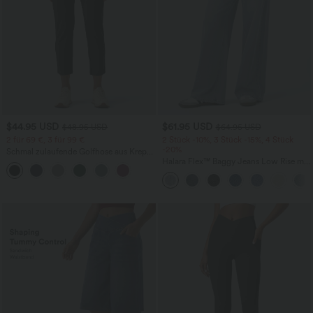
$44.95 USD
$61.95 USD
$48.95 USD
$64.95 USD
2 für 69 €, 3 für 99 €
2 Stück -10%, 3 Stück -15%, 4 Stück
-20%
Schmal zulaufende Golfhose aus Krepp
mit hohem Bund und Seitentaschen
Halara Flex™ Baggy Jeans Low Rise mit
Knopf und Reißverschluss, mehreren
Taschen, weitem Bein