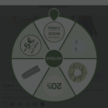
Inspiration
Sale
34,95 €
54,95 €
59,95 €
2 Stück -10%, 3 Stück -15%, 4 Stück
Halara Flex™ - Lässige Ballon-Joggers
-20%
aus Denim mit mittelhohem Bund und
mehreren Taschen
Lässige Hose mit Leinengefühl, hoher
Taille, Kordelzug an der Seite und
+15
weitem Bein