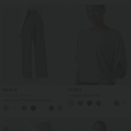
Sale
39,95 €
27,95 €
2 für 69 €, 3 für 99 €
Lässiges Oberteil mit
Rundhalsausschnitt und
Halara Flex™ plissierte dehnbare
Fledermausärmeln
Stoffhose mit hohem Bund,
+23
Seitentaschen und geradem Bein
Sale