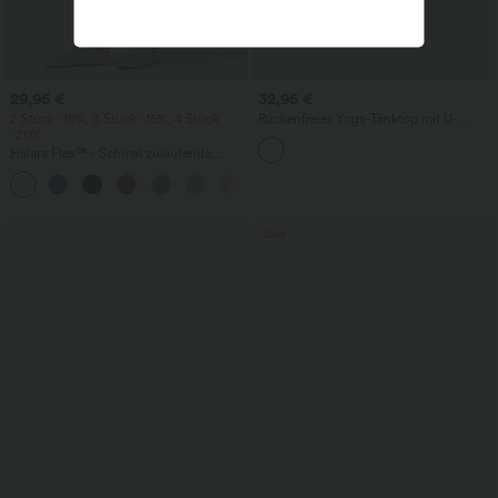
29,95 €
32,95 €
2 Stück -10%, 3 Stück -15%, 4 Stück
Rückenfreies Yoga-Tanktop mit U-
-20%
Ausschnitt, überkreuzten Trägern und
abgerundetem Saum
Halara Flex™ - Schmal zulaufende
Bürohose mit hohem Bund,
+8
Seitentaschen und Waffelstoff
Sale