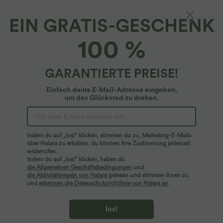
EIN GRATIS-GESCHENK
100 %
GARANTIERTE PREISE!
Einfach deine E-Mail-Adresse eingeben,
um das Glücksrad zu drehen.
Hoppla!
Wir können die von Ihnen gesuchte Seite nicht
Indem du auf „los!“ klicken, stimmen du zu, Marketing-E-Mails
finden.
über Halara zu erhalten. du können Ihre Zustimmung jederzeit
widerrufen.
Indem du auf „los!“ klicken, haben du
Mehr einkaufen
die Allgemeinen Geschäftsbedingungen
und
die Aktivitätsregeln von Halara
gelesen und stimmen ihnen zu
und
erkennen die Datenschutzrichtlinie von Halara an
.
los!