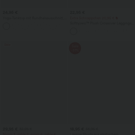
24,95 €
22,95 €
Yoga-Tanktop mit Rundhalsausschnitt,
Extra Schnäppchen 20,95 €
Rüschen und InstantCool
Softlyzero™ Plush Crossover Leggings
+16
mit Taschen
Sale
Sale
-51%
29,95 €
18,95 €
32,95 €
38,95 €
Nimm 3, zahle 2; nimm 6, zahle 4
Lässige Shorts aus elastischem