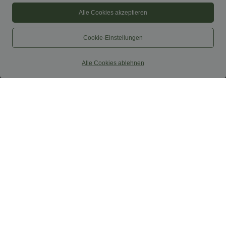
Alle Cookies akzeptieren
Cookie-Einstellungen
Alle Cookies ablehnen
34,95 €
27,95 €
2 Stück -10%, 3 Stück -15%, 4 Stück
Softlyzero™ Airy - Yoga-Bermudashorts
-20%
mit hohem Bund, mehreren Taschen
und InstantCool
Lässige Leinen-Hose mit hohem Bund,
Kordelzug, weitem Bein und Taschen
+5