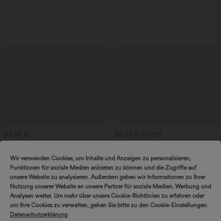
34,95 €
38,95 €
44,95 €
2 Stück -10%, 3 Stück -15%, 4 Stück
2 Stück -10%, 3 Stück -15%, 4 Stück
-20%
-20%
Halara UltraSculpt™ Rückenfreies Lauf-
Jumpsuit mit V-Ausschnitt, kurzen
Wir verwenden Cookies, um Inhalte und Anzeigen zu personalisieren,
Tanktop mit U-Ausschnitt und
Ärmeln, plissierten Seitentaschen und
Funktionen für soziale Medien anbieten zu können und die Zugriffe auf
+11
überkreuztem, abgerundetem Saum
weitem Bein, fließendem Waffelmuster
unsere Website zu analysieren. Außerdem geben wir Informationen zu Ihrer
Nutzung unserer Website an unsere Partner für soziale Medien, Werbung und
Sale
Analysen weiter. Um mehr über unsere Cookie-Richtlinien zu erfahren oder
um Ihre Cookies zu verwalten, gehen Sie bitte zu den Cookie-Einstellungen.
Datenschutzerklärung