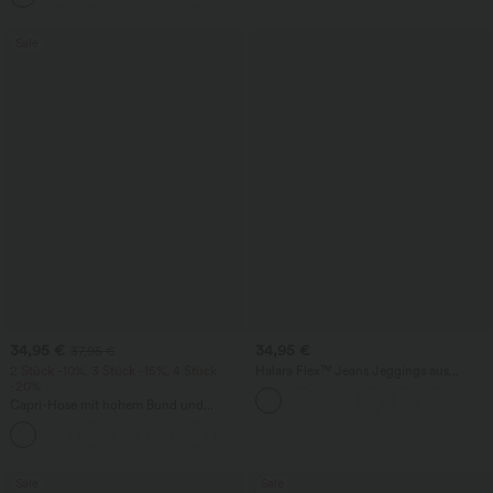
Sale
34,95 €
34,95 €
37,95 €
2 Stück -10%, 3 Stück -15%, 4 Stück
Halara Flex™ Jeans Jeggings aus
-20%
elastischem Strick-Denim mit hohem
Bund und Gesäßtaschen
Capri-Hose mit hohem Bund und
Seitentaschen - leinenähnliches Material
+7
Sale
Sale