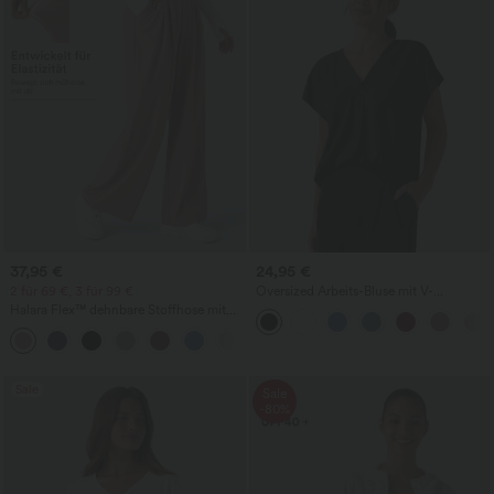
37,95 €
24,95 €
2 für 69 €, 3 für 99 €
Oversized Arbeits-Bluse mit V-
Ausschnitt und kurzen Ärmeln -
Halara Flex™ dehnbare Stoffhose mit
knitterfrei
hohem Bund, Waffelmuster,
+20
Seitentaschen und weitem Bein
Sale
Sale
-80%