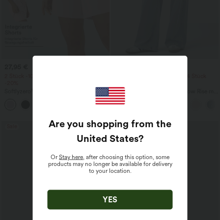
27,95 €
54,95 €
57,95 €
2 Stück -10%, 3 Stück -15%, 4 Stück
2 Stück -10%, 3 Stück -15%, 4 Stück
-20%
-20%
Softlyzero™ Airy - 2-in-1 Yoga-Shorts
Halara Flex™ Baggy Jeans Low Rise mit
mit superhohem Bund, mehreren
Knopf und Reißverschluss, mehreren
+23
Taschen und InstantCool - 17,78 cm
Taschen, weitem Bein
Are you shopping from the
Sale
United States
?
Or
Stay here
, after choosing this option, some
products may no longer be available for delivery
to your location.
YES