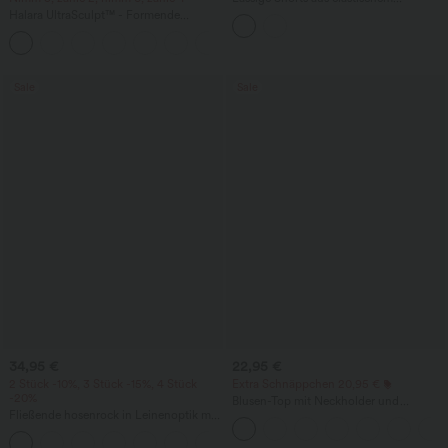
Kunstleder mit hohem Bund und
Halara UltraSculpt™ - Formende
Seitentaschen
Workout-Leggings mit hohem Bund,
+17
Seitentaschen und Bauchkontrolle
Sale
Sale
34,95 €
22,95 €
2 Stück -10%, 3 Stück -15%, 4 Stück
Extra Schnäppchen 20,95 €
-20%
Blusen-Top mit Neckholder und
Fließende hosenrock in Leinenoptik mit
Schlüssellochausschnitt, plissiert,
mittelhohem Bund, Seitentaschen und
ärmellos, abgerundeter Saum
+1
weitem Bein