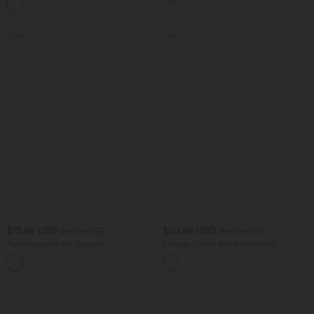
+7
Sale
Sale
$13.95 USD
$20.95 USD
$66.95 USD
$43.95 USD
Trainingsjacke mit Kapuze,
Lässige Shorts aus elastischem
Seitentaschen, langen Ärmeln und
Kunstleder mit hohem Bund und
Rüschensaum - UPF40+
Seitentaschen