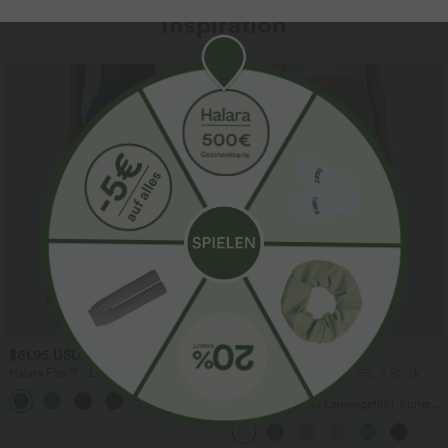
Inspiration
Sale
$61.95 USD
$39.95 USD
$67.95 USD
Halara Flex™ - Lässige Ballon-Joggers
2 Stück -10%, 3 Stück -15%, 4 Stück
aus Denim mit mittelhohem Bund und
-20%
mehreren Taschen
Lässige Hose mit Leinengefühl, hoher
Taille, Kordelzug an der Seite und
weitem Bein