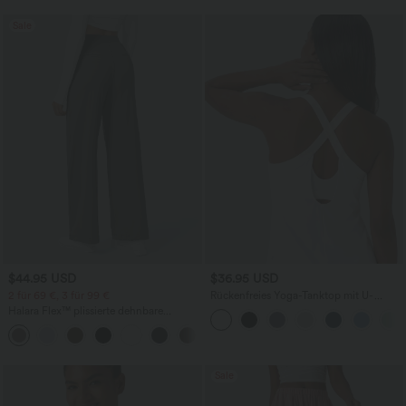
Sale
$44.95 USD
$36.95 USD
2 für 69 €, 3 für 99 €
Rückenfreies Yoga-Tanktop mit U-
Ausschnitt, überkreuzten Trägern und
Halara Flex™ plissierte dehnbare
abgerundetem Saum
Stoffhose mit hohem Bund,
+23
Seitentaschen und geradem Bein
Sale