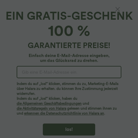
EIN GRATIS-GESCHENK
100 %
GARANTIERTE PREISE!
Einfach deine E-Mail-Adresse eingeben,
um das Glücksrad zu drehen.
Hoppla!
Wir können die von Ihnen gesuchte Seite nicht
Indem du auf „los!“ klicken, stimmen du zu, Marketing-E-Mails
finden.
über Halara zu erhalten. du können Ihre Zustimmung jederzeit
widerrufen.
Indem du auf „los!“ klicken, haben du
Mehr einkaufen
die Allgemeinen Geschäftsbedingungen
und
die Aktivitätsregeln von Halara
gelesen und stimmen ihnen zu
und
erkennen die Datenschutzrichtlinie von Halara an
.
los!