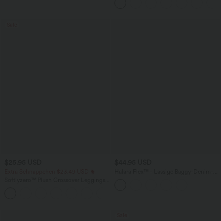
überkreuztem, abgerundetem Saum
Sale
$25.95 USD
$44.95 USD
Extra Schnäppchen $23.49 USD
Halara Flex™ - Lässige Baggy-Denim-
Shorts mit hohem Crossover-Bund und
Softlyzero™ Plush Crossover Leggings
mehreren Taschen
mit Taschen
+16
Sale