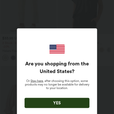
$33.95 USD
$28.95 USD
2 Stück -10%, 3 Stück -15%, 4 Stück
Oversized Arbeits-Bluse mit V-
-20%
Ausschnitt und kurzen Ärmeln -
knitterfrei
Halara Flex™ - Schmal zulaufende
Bürohose mit hohem Bund,
+8
Seitentaschen und Waffelstoff
Are you shopping from the
United States
?
Or
Stay here
, after choosing this option, some
products may no longer be available for delivery
to your location.
YES