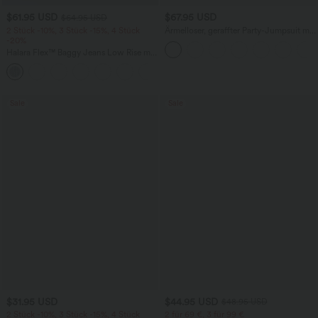
$61.95 USD
$67.95 USD
$64.95 USD
2 Stück -10%, 3 Stück -15%, 4 Stück
Ärmelloser, geraffter Party-Jumpsuit mit
-20%
V-Ausschnitt, Seitentaschen und
unsichtbarem Reißverschluss - pipi-
Halara Flex™ Baggy Jeans Low Rise mit
praktisch
Knopf und Reißverschluss, mehreren
+5
Taschen, weitem Bein
Sale
Sale
$31.95 USD
$44.95 USD
$48.95 USD
2 Stück -10%, 3 Stück -15%, 4 Stück
2 für 69 €, 3 für 99 €