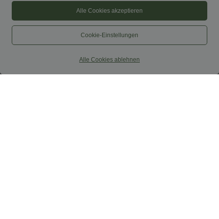
Alle Cookies akzeptieren
Cookie-Einstellungen
Alle Cookies ablehnen
$67.95 USD
$61.95 USD
Ärmelloser Jumpsuit mit U-Boot-
Lässiger, rückenfreier Jumpsuit mit
Ausschnitt, Seitentaschen, seitlichen
Seitentaschen
+8
Bindebändern, Streifen und InstantCool
- Easy Peezy Edition
Sale
Sale