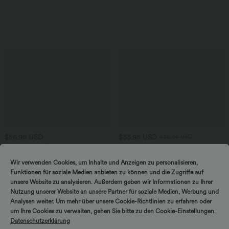
$56.95 USD
$33.95 USD
$36.95 USD
Ärmelloses Midikleid mit V-Ausschnitt,
Nimm 3, zahle 2; nimm 6, zahle 4
Seitentaschen und Reißverschluss
Halara UltraSculpt™ - Formende
Workout-Leggings mit hohem Bund,
Wir verwenden Cookies, um Inhalte und Anzeigen zu personalisieren,
Seitentaschen und Bauchkontrolle
Funktionen für soziale Medien anbieten zu können und die Zugriffe auf
unsere Website zu analysieren. Außerdem geben wir Informationen zu Ihrer
Nutzung unserer Website an unsere Partner für soziale Medien, Werbung und
Analysen weiter. Um mehr über unsere Cookie-Richtlinien zu erfahren oder
um Ihre Cookies zu verwalten, gehen Sie bitte zu den Cookie-Einstellungen.
Datenschutzerklärung