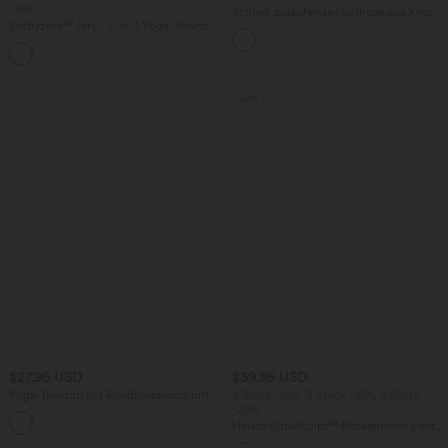
-20%
Schmal zulaufende Golfhose aus Krepp
Softlyzero™ Airy - 2-in-1 Yoga-Shorts
mit hohem Bund und Seitentaschen
mit superhohem Bund, mehreren
+23
Taschen und InstantCool - 17,78 cm
Sale
$27.95 USD
$39.95 USD
Yoga-Tanktop mit Rundhalsausschnitt,
2 Stück -10%, 3 Stück -15%, 4 Stück
Rüschen und InstantCool
-20%
+16
Halara UltraSculpt™ Rückenfreies Lauf-
Tanktop mit U-Ausschnitt und