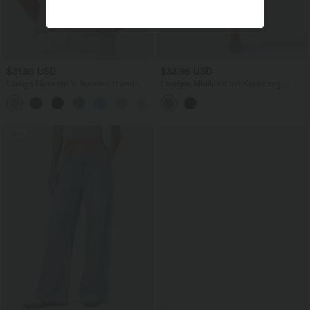
$31.95 USD
$33.95 USD
Lässige Bluse mit V-Ausschnitt und
Lässiges Midikleid mit Kordelzug,
kurzen Puffärmeln
Schlitz und geschwungenem Saum
Sale