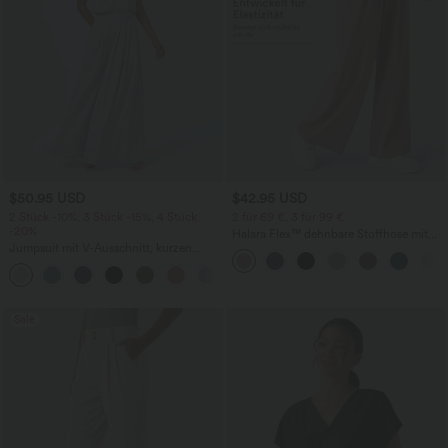
$50.95 USD
$42.95 USD
2 Stück -10%, 3 Stück -15%, 4 Stück
2 für 69 €, 3 für 99 €
-20%
Halara Flex™ dehnbare Stoffhose mit
Jumpsuit mit V-Ausschnitt, kurzen
hohem Bund, Waffelmuster,
Ärmeln, plissierten Seitentaschen und
Seitentaschen und weitem Bein
+5
weitem Bein, fließendem Waffelmuster
Sale