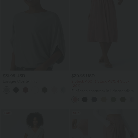
$31.95 USD
$39.95 USD
Lässiges Oberteil mit
2 Stück -10%, 3 Stück -15%, 4 Stück
Rundhalsausschnitt und
-20%
+1
Fledermausärmeln
Fließende hosenrock in Leinenoptik mit
mittelhohem Bund, Seitentaschen und
weitem Bein
Sale
Sale