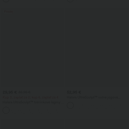
Prodej
29,95 €
52,95 €
32,95 €
Kup 3, zaplať za 2; kup 6, zaplať za 4
Halara UltraSculpt™ volné jógové
kalhoty s vysokým pasem a kontrolou
Halara UltraSculpt™ tréninkové legíny s
břicha, s barevnými blokovými pruhy a
vysokým pasem, tvarováním břicha a
kapsami
+17
kapsami