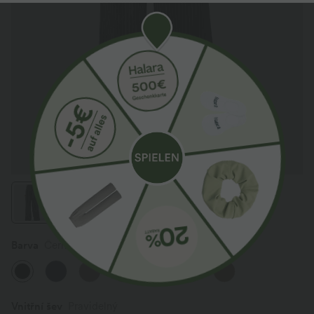
Barva
Černá
Vnitřní šev️
Pravidelný