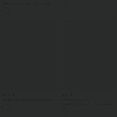
nohavicemi, vysokým pasem ve tvaru V,
Ležérní palazzo kalhoty se středně
s kontrastním krajkovým pruhem a
vysokým pasem, elastickým pásem se
kapsami
+3
šňůrkou a kapsami, s volnými širokými
nohavicemi.
Prodej
42,95 €
37,95 €
Ležérní těhotenské vaflové joggery s
2 za 69 €, 3 za 99 €
kapsami, extra vysokým pasem a
DayStretch ležérní kalhoty s vysokým
zúženými nohavicemi.
pasem, cylindrickými nohavicemi a
kapsami