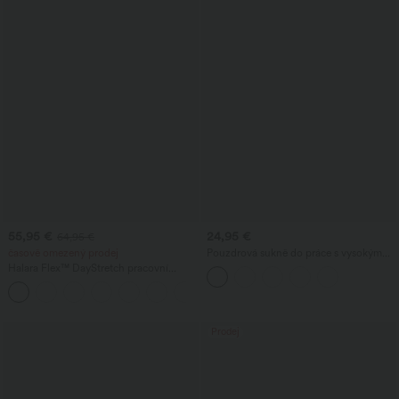
55,95 €
24,95 €
64,95 €
časově omezený prodej
Pouzdrová sukně do práce s vysokým
pasem a lemem v pepito vzoru
Halara Flex™ DayStretch pracovní
zvonové kalhoty s vysokým pasem a
+13
kapsami
Prodej