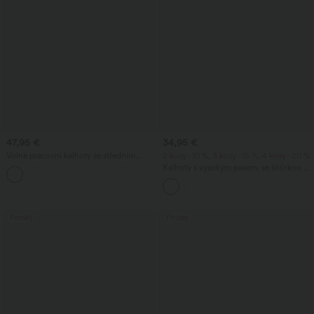
47,95 €
34,95 €
Volné pracovní kalhoty se středním
2 kusy -10 %, 3 kusy -15 %, 4 kusy -20 %
pasem, kapsami a nohavicemi ve tvaru
Kalhoty s vysokým pasem, se šňůrkou v
+3
sudu.
pase, kapsami, širokými nohavicemi,
volné, ležérní, s lněným vzhledem
Prodej
Prodej