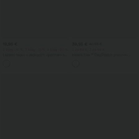
19,95 €
39,95 €
42,95 €
2 kusy -10 %, 3 kusy -15 %, 4 kusy -20 %
2 za 69 €, 3 za 99 €
Ležérní tričko s véčkovým výstřihem a
Halara Flex™ DayStretch pracovní
krátkým rukávem.
zvonové kalhoty se středním pasem a
+9
postranní kapsou na zip.