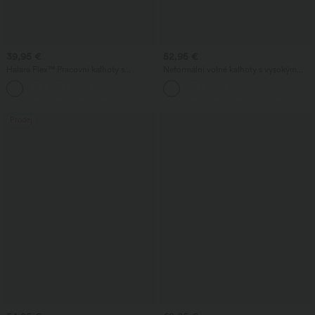
39,95 €
52,95 €
Halara Flex™ Pracovní kalhoty s
Neformální volné kalhoty s vysokým
vysokým pasem, tvarující postavu,
pasem, kapsami a širokými nohavicemi v
+10
zeštíhlující pas, s kapsami, široké
pepitovém vzoru
nohavice a mikrovaflovou strukturou
Prodej