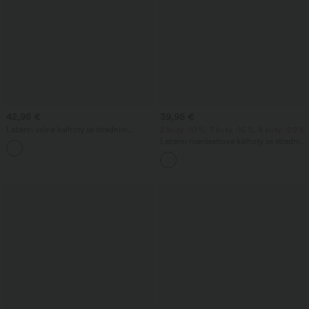
42,95 €
39,95 €
Ležérní volné kalhoty se středním
2 kusy -10 %, 3 kusy -15 %, 4 kusy -20 %
pasem, šňůrkou v pase, barevnými
Ležérní manšestrové kalhoty se středním
blokovými pruhy, kontrastním leopardím
pasem a zipovými kapsami
vzorem a kapsami