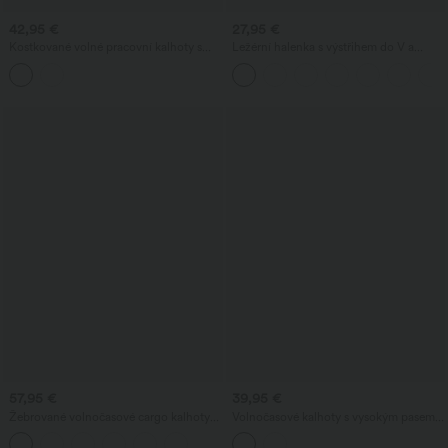
42,95 €
27,95 €
Kostkované volné pracovní kalhoty s
Ležérní halenka s výstřihem do V a
vysokým pasem a kapsami
krátkými nabíranými rukávy
57,95 €
39,95 €
Žebrované volnočasové cargo kalhoty
Volnočasové kalhoty s vysokým pasem a
se středním pasem, šňůrkou v pase,
širokými nohavicemi, rychleschnoucí,
kapsami a širokými nohavicemi.
chladivé na dotek, s kapsami — UPF40+