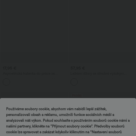
17,95 €
57,95 €
Asymetrická halenka do práce se
Ležérní džíny se středně vysokým
šálovým výstřihem, krátkým rukávem, s
pasem, stahovací šňůrkou a kapsami
řasením a rozparkem na lemu.
Prodej
Používáme soubory cookie, abychom vám nabídli lepší zážitek,
personalizovali obsah a reklamu, umožnili funkce sociálních médií a
analyzovali náš výkon. Pokud souhlasíte s používáním souborů cookie námi a
našimi partnery, klikněte na ”Přijmout soubory cookie”. Předvolby souborů
cookie lze spravovat a zakázat kdykoliv kliknutím na “Nastavení souborů