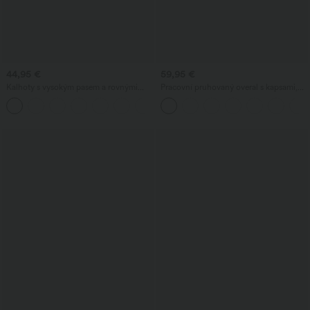
44,95 €
59,95 €
Kalhoty s vysokým pasem a rovnými
Pracovní pruhovaný overal s kapsami,
nohavicemi, v lněném vzhledu, s
lodičkovým výstřihem, bez rukávů a s
+5
kapsami
postranním zavazováním, z chladivého
materiálu - Easy Peezy Edition