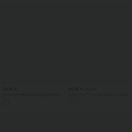
39,95 €
54,95 €
59,95 €
Pruhované resortové baggy kalhoty s
Halara Flex™ mid-rise denim — ležérní
vysokým pasem, páskem a kapsami
balónové joggery s kapsami