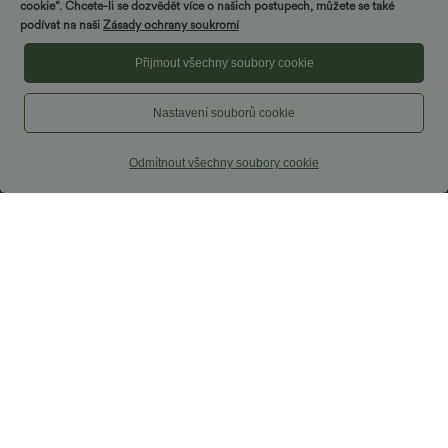
cookie“. Chcete-li se dozvědět více o našich postupech, můžete se také
podívat na naši
Zásady ochrany soukromí
Přijmout všechny soubory cookie
Nastavení souborů cookie
37,95 €
34,95 €
Odmítnout všechny soubory cookie
Volnočasové kalhoty s vysokým pasem,
2 kusy -10 %, 3 kusy -15 %, 4 kusy -20 %
širokými nohavicemi a kapsami, z lněné
Kalhoty se středně vysokým pasem,
směsi
širokými splývavými nohavicemi v
lněném vzhledu, s kapsou