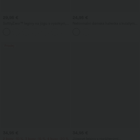
29,95 €
24,95 €
SoftlyZero™ legíny na jógu s vysokým,
Neformální dámská halenka s kulatým
překříženým pasem, kontrastní krajkou a
výstřihem a 3/4 rukávy zakončenými
kapsou
volánkem
Prodej
34,95 €
34,95 €
2 kusy -10 %, 3 kusy -15 %, 4 kusy -20 %
Jógové legíny s rozšířenými