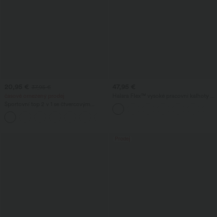
20,95 €
47,95 €
37,95 €
časově omezený prodej
Halara Flex™ vysoké pracovní kalhoty s
rovnou nohavicí, zipovou kapsou a
Sportovní top 2 v 1 se čtvercovým
nařaseným detailem
výstřihem, dlouhými rukávy s otvory na
palce, kontrastní síťovinou, nabráním a
zakřiveným lemem
Prodej