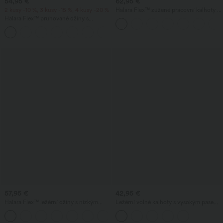
54,95 €
62,95 €
2 kusy -10 %, 3 kusy -15 %, 4 kusy -20 %
Halara Flex™ zúžené pracovní kalhoty s
vysokým pasem a kapsami,
Halara Flex™ pruhované džíny s
jednobarevné
vysokým pasem, širokými splývavými
+1
nohavicemi, prané, s kapsami
57,95 €
42,95 €
Halara Flex™ ležérní džíny s nízkým
Ležérní volné kalhoty s vysokým pasem,
pasem, kapsami na zip a nohavicemi ve
širokými nohavicemi a kapsami.
tvaru sudu