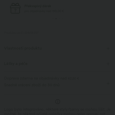
Standardní doprava zdarma
pro objednávky nad 69,00 €
Produktové ID 02808397
Vlastnosti produktu
Látky a péče
Doprava zdarma na objednávky nad
42,50 €
Snadné vrácení zboží do 30 dnů
Logo bylo integrováno, některé styly/barvy se mohou lišit. Je
možné, že některé přijaté položky mohou nebo nemusí mít