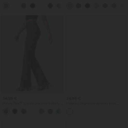
kalhoty s vysokým pasem, kapsami a
vysokým pasem, kapsami a širokými
+23
rovnými nohavicemi
nohavicemi ve vaflové struktuře
34,95 €
24,95 €
Halara Flex™ Vysoké pracovní kalhoty s
Halenka do práce s úpravou proti
kapsou na zadní straně a mírným
pomačkání, V-výstřihem, krátkým
+13
rozšířením
rukávem a oversize střihem