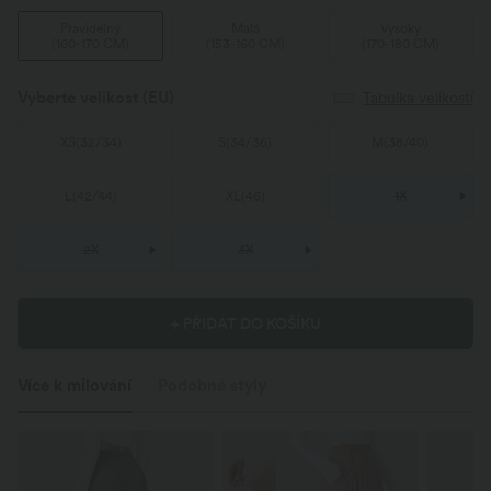
Pravidelný
Malá
Vysoký
(
160-170 CM
)
(
153-160 CM
)
(
170-180 CM
)
Vyberte velikost
(EU)
Tabulka velikostí
XS
(
32/34
)
S
(
34/36
)
M
(
38/40
)
L
(
42/44
)
XL
(
46
)
1X
2X
3X
+ PŘIDAT DO KOŠÍKU
Více k milování
Podobné styly