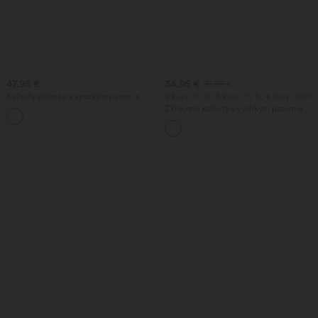
47,95 €
34,95 €
37,95 €
Kalhoty palazzo s vysokým pasem a
2 kusy -10 %, 3 kusy -15 %, 4 kusy -20 %
kapsami, širokými splývavými
Zkrácené kalhoty s vysokým pasem a
+5
nohavicemi, jednobarevné, ležérní, s
kapsami na zip v lněném vzhledu
lněným vzhledem