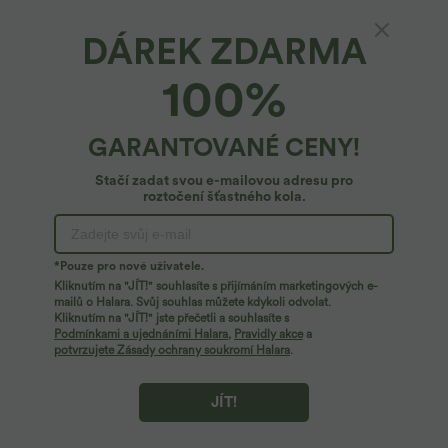
DÁREK ZDARMA
Pracovní kalhoty s vysokým pasem, zipovou
100%
kapsou a širokými volnými proužkovanými
nohavicemi
4.3
(
19
)
GARANTOVANÉ CENY!
47,95 €
Stačí zadat svou e-mailovou adresu pro
roztočení šťastného kola.
*Pouze pro nové uživatele.
Kliknutím na "JÍT!" souhlasíte s přijímáním marketingových e-
mailů o Halara. Svůj souhlas můžete kdykoli odvolat.
Kliknutím na "JÍT!" jste přečetli a souhlasíte s
Podmínkami a ujednáními Halara
,
Pravidly akce
a
potvrzujete Zásady ochrany soukromí Halara
.
JÍT!