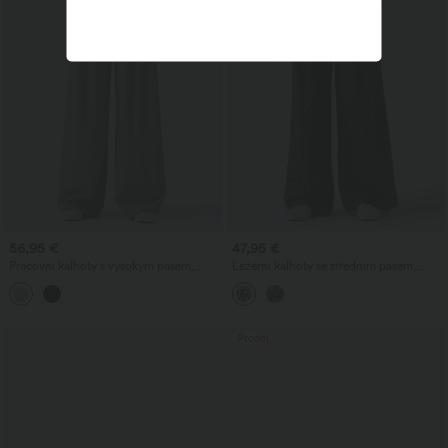
56,95 €
47,95 €
Pracovní kalhoty s vysokým pasem,
Ležérní kalhoty se středním pasem,
širokými volnými nohavicemi a kapsami
širokými volnými nohavicemi a
leopardím potiskem, s kapsami
Prodej