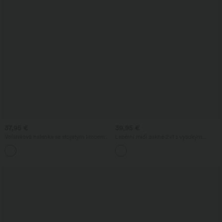
37,95 €
39,95 €
Volánková halenka se stojatým límcem a
Ležérní midi sukně 2v1 s vysokým
puntíkovým vzorem
pasem, tvarujícím efektem v oblasti
břicha, nařasením a zaobleným lemem
— fleecová s PU povrchovou úpravou