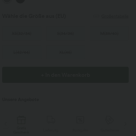
Wähle die Größe aus
(EU)
Größentabelle
XS
(
32/34
)
S
(
34/36
)
M
(
38/40
)
L
(
42/44
)
XL
(
46
)
+ In den Warenkorb
Unsere Angebote
Gratis
Lieferung
Rückgabe
Gutscheine
Li
k
Geschenk