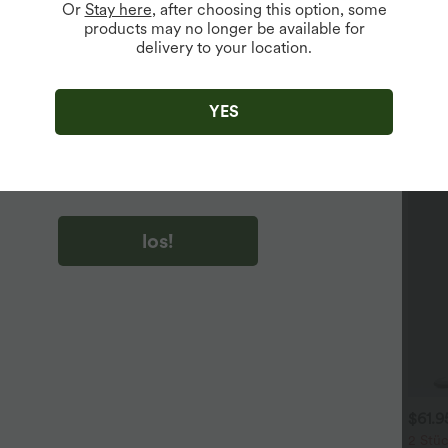
Or
Stay here
, after choosing this option, some
products may no longer be available for
delivery to your location.
u auf „los!“ klicken, stimmen du zu, Marketing-E-Mails über
zu erhalten. du können Ihre Zustimmung jederzeit widerrufen.
YES
u auf „los!“ klicken, haben du
lgemeinen Geschäftsbedingungen
und
ivitätsregeln von Halara
gelesen und stimmen ihnen zu und
n die Datenschutzrichtlinie von Halara an
.
los!
$31.95 USD
$31.95 USD
$61.
 Stück -10%, 3 Stück -15%, 4
Lässiges Oberteil mit
2 Stüc