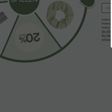
Indem d
Halara 
Indem d
Mehr zum Verlieben
Ähnliche Kleidungsstile
die Al
die Akt
erkenne
$61.95 USD
$39.95 USD
$67.95 USD
Halara Flex™ - Lässige
2 Stück -10%, 3 Stück -15%, 4
2