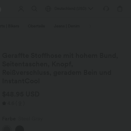
Deutschland
(
USD
)
ts | Bikers
Oberteile
Jeans | Denim
Leggings
Plus-Size
Geraffte Stoffhose mit hohem Bund,
Seitentaschen, Knopf,
Reißverschluss, geradem Bein und
InstantCool
$48.95 USD
4.6
(
9
)
Farbe
Steel Gray