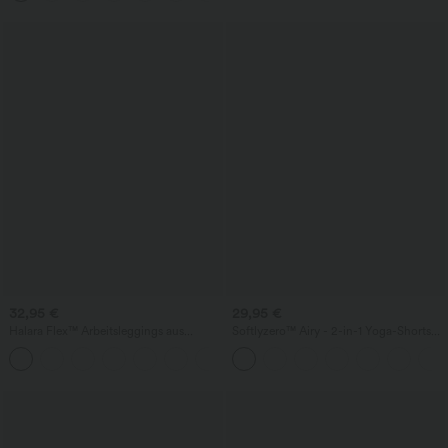
32,95 €
29,95 €
Halara Flex™ Arbeitsleggings aus
Softlyzero™ Airy - 2-in-1 Yoga-Shorts
elastischem Strick-Denim mit hohem
mit superhohem Bund, mehreren
+1
Bund und mehreren Taschen
Taschen und InstantCool - 22,9 cm