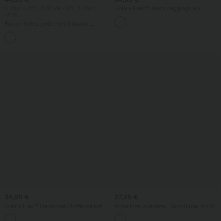
2 Stück -10%, 3 Stück -15%, 4 Stück
Halara Flex™ Jeans Jeggings aus
-20%
elastischem Strick-Denim mit hohem
Bund und Gesäßtaschen
Rückenfreies, gedrehtes Urlaubs-
Maxikleid mit Seitentaschen und Schlitz
+8
34,95 €
27,95 €
Halara Flex™ Dehnbare Stoffhose mit
Ärmellose, oversized Büro-Bluse mit V-
hohem Bund und Seitentasche hinten
Ausschnitt - knitterfrei
+13