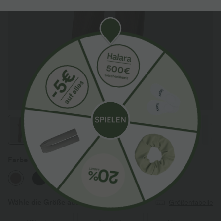
Farbe
Acorn
Wähle die Größe aus
(EU)
Größentabelle