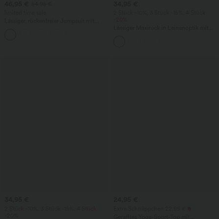
46,95 €
34,95 €
54,95 €
limited time sale
2 Stück -10%, 3 Stück -15%, 4 Stück
-20%
Lässiger, rückenfreier Jumpsuit mit
Seitentaschen
Lässiger Maxirock in Leinenoptik mit
+10
hohem Bund und Kordelzug
34,95 €
24,95 €
2 Stück -10%, 3 Stück -15%, 4 Stück
Extra Schnäppchen 22,95 €
-20%
Gerafftes Yoga-Sport-Top mit