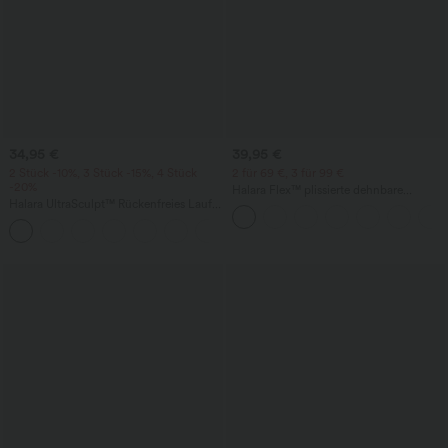
34,95 €
39,95 €
2 Stück -10%, 3 Stück -15%, 4 Stück
2 für 69 €, 3 für 99 €
-20%
Halara Flex™ plissierte dehnbare
Halara UltraSculpt™ Rückenfreies Lauf-
Stoffhose mit hohem Bund,
Tanktop mit U-Ausschnitt und
Seitentaschen und geradem Bein
+11
überkreuztem, abgerundetem Saum