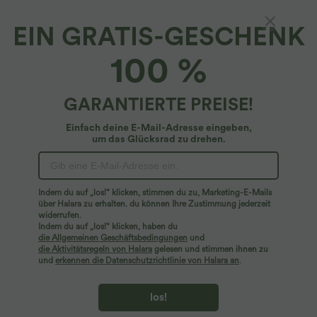
EIN GRATIS-GESCHENK
Lässige Cord-Hose mit hohem Bund und
100 %
Seitentaschen
44,95 €
GARANTIERTE PREISE!
Einfach deine E-Mail-Adresse eingeben,
um das Glücksrad zu drehen.
Indem du auf „los!“ klicken, stimmen du zu, Marketing-E-Mails
über Halara zu erhalten. du können Ihre Zustimmung jederzeit
widerrufen.
Indem du auf „los!“ klicken, haben du
die Allgemeinen Geschäftsbedingungen
und
die Aktivitätsregeln von Halara
gelesen und stimmen ihnen zu
und
erkennen die Datenschutzrichtlinie von Halara an
.
los!