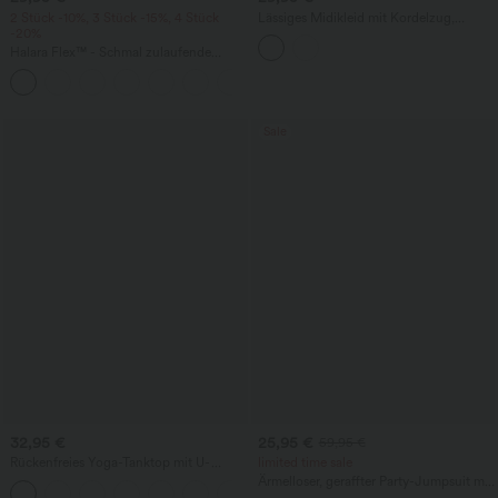
2 Stück -10%, 3 Stück -15%, 4 Stück
Lässiges Midikleid mit Kordelzug,
-20%
Schlitz und geschwungenem Saum
Halara Flex™ - Schmal zulaufende
Bürohose mit hohem Bund,
+8
Seitentaschen und Waffelstoff
Sale
32,95 €
25,95 €
59,95 €
Rückenfreies Yoga-Tanktop mit U-
limited time sale
Ausschnitt, überkreuzten Trägern und
Ärmelloser, geraffter Party-Jumpsuit mit
abgerundetem Saum
V-Ausschnitt, Seitentaschen und