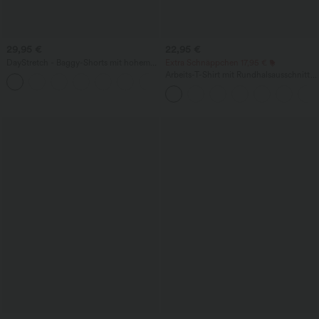
29,95 €
22,95 €
DayStretch - Baggy-Shorts mit hohem
Extra Schnäppchen 17,95 €
Bund und Seitentaschen - 17,8 cm
Arbeits-T-Shirt mit Rundhalsausschnitt
+4
und kurzen Fledermausärmeln