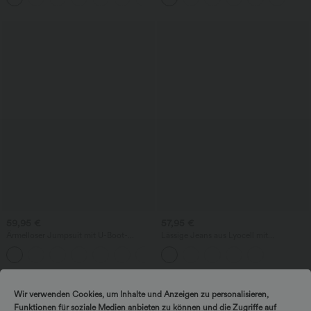
59,95 €
57,95 €
Ärmelloser Jumpsuit mit U-Boot-
Lässige Jeans aus Lyocell mit
Ausschnitt, Seitentaschen, seitlichen
mittelhohem Bund, mehreren Taschen
+8
Bindebändern, Streifen und InstantCool
und Kordelzug
- Easy Peezy Edition
Wir verwenden Cookies, um Inhalte und Anzeigen zu personalisieren,
Funktionen für soziale Medien anbieten zu können und die Zugriffe auf