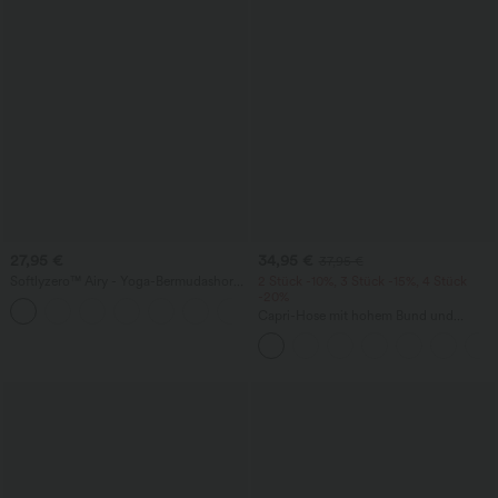
27,95 €
34,95 €
37,95 €
Softlyzero™ Airy - Yoga-Bermudashorts
2 Stück -10%, 3 Stück -15%, 4 Stück
mit hohem Bund, mehreren Taschen
-20%
+16
und InstantCool
Capri-Hose mit hohem Bund und
Seitentaschen - leinenähnliches Material