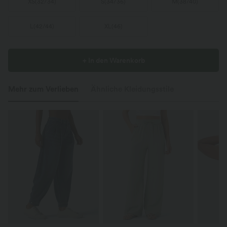
XS
(
32/34
)
S
(
34/36
)
M
(
38/40
)
L
(
42/44
)
XL
(
46
)
+ In den Warenkorb
Mehr zum Verlieben
Ähnliche Kleidungsstile