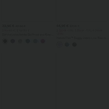
39,95 €
54,95 €
42,95 €
57,95 €
2 für 69 €, 3 für 99 €
2 Stück -10%, 3 Stück -15%, 4 Stück
-20%
Schmal zulaufende Golfhose aus Krepp
mit hohem Bund und Seitentaschen
Halara Flex™ Baggy Jeans Low Rise mit
Knopf und Reißverschluss, mehreren
Taschen, weitem Bein