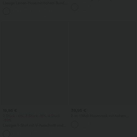
Lässige Leinen-Hose mit hohem Bund,
Rundhalsausschnitt und kurzen Ärmeln
Kordelzug, weitem Bein und Taschen
- UPF50+
+5
19,95 €
39,95 €
2 Stück -10%, 3 Stück -15%, 4 Stück
2-in-1 Midi-Hosenrock mit hohem
-20%
Bund, Seitentaschen, Kordelzug und
kontrastierendem Netz
Lässiges T-Shirt mit V-Ausschnitt und
kurzen Ärmeln
+9