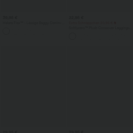
39,95 €
22,95 €
Halara Flex™ - Lässige Baggy-Denim-
Extra Schnäppchen 20,95 €
Shorts mit hohem Crossover-Bund und
Softlyzero™ Plush Crossover Leggings
mehreren Taschen
mit Taschen
29,95 €
29,95 €