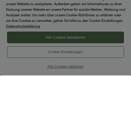
unsere Website zu analysieren. Außerdem geben wir Informationen zu Ihrer
Nutzung unserer Website an unsere Partner für soziale Medien, Werbung und
Analysen weiter. Um mehr über unsere Cookie-Richtlinien zu erfahren oder
um Ihre Cookies zu verwalten, gehen Sie bitte zu den Cookie-Einstellungen.
Datenschutzerklärung
Alle Cookies akzeptieren
Cookie-Einstellungen
Alle Cookies ablehnen
49,95 €
29,95 €
Lässiger Jumpsuit mit U-Boot-
Nimm 2, zahle 1；Nimm 4, zahle 2
Ausschnitt, Seitentaschen, kurzen
Halara UltraSculpt™ - Formende
Ärmeln und Kordelzug - Easy Peezy
Workout-Leggings mit hohem Bund,
Edition
Seitentaschen und Bauchkontrolle - 12,7
cm