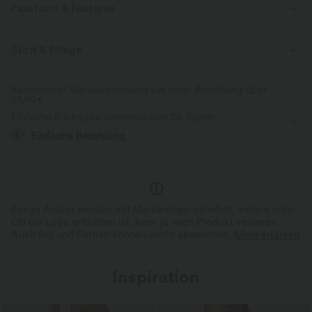
Passform & Features
flacher Bund
Seitentaschen
gerollter Saum
Stoff & Pflege
Plissiert
Reißverschluss
lässig
extra lang
Kostenloser Standardversand bei einer Bestellung über
69,00 €
mit hohem Bund
gerades Bein
Zwei-Wege-Stretch
Einfache Rückgabe innerhalb von 30 Tagen
Lockerer Passform
Einfache Bezahlung
Einige Artikel werden mit Markenlogo geliefert, andere ohne.
Ob ein Logo enthalten ist, kann je nach Produkt variieren.
Auch Stil und Farben können leicht abweichen.
Mehr erfahren
Inspiration