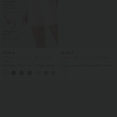
27,95 €
34,95 €
2 Stück -10%, 3 Stück -15%, 4 Stück
2 Stück -10%, 3 Stück -15%, 4 Stück
-20%
-20%
Softlyzero™ Airy - 2-in-1 Yoga-Shorts
Lässige Hose mit Leinengefühl, hoher
mit superhohem Bund, mehreren
Taille, Kordelzug an der Seite und
+23
Taschen und InstantCool - 17,78 cm
weitem Bein