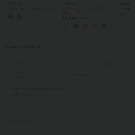
54,95 €
34,95 €
32,95 €
59,95 €
Halara Flex™ - Lässige Ballon-
2 Stück -10%, 3 Stück -15%, 4
Rückenfre
Joggers aus Denim mit
Stück -20%
U-Ausschn
mittelhohem Bund und
Trägern 
Lässige Hose mit Leinengefühl,
mehreren Taschen
Saum
hoher Taille, Kordelzug an der
Seite und weitem Bein
Unsere Angebote
Gratis
Lieferung
Rückgabe
Gutscheine
k
Geschenk
Kostenloser Standard-Versand
bei Bestellung ab 69,00 €
PRODUKT ID: 02642081