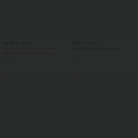
29,95 €
18,95 €
32,95 €
38,95 €
Nimm 3, zahle 2; nimm 6, zahle 4
Lässige Shorts aus elastischem
Kunstleder mit hohem Bund und
Halara UltraSculpt™ - Formende
Seitentaschen
Workout-Leggings mit hohem Bund,
+17
Seitentaschen und Bauchkontrolle
Sale
Sale