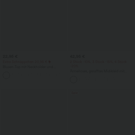
22,95 €
42,95 €
Extra Schnäppchen 20,95 €
2 Stück -10%, 3 Stück -15%, 4 Stück
-20%
Blusen-Top mit Neckholder und
Schlüssellochausschnitt, plissiert,
Ärmelloses, gerafftes Midikleid mit
+3
ärmellos, abgerundeter Saum
eckigem Ausschnitt, integriertem BH
und überkreuztem Rückendesign
Sale