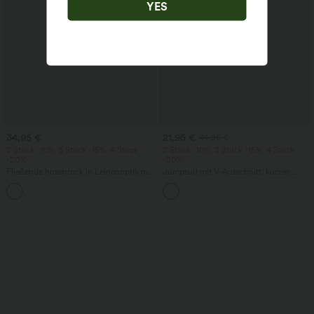
YES
34,95 €
21,95 €
44,95 €
2 Stück -10%, 3 Stück -15%, 4 Stück
2 Stück -10%, 3 Stück -15%, 4 Stück
-20%
-20%
Fließende hosenrock in Leinenoptik mit
Jumpsuit mit V-Ausschnitt, kurzen
mittelhohem Bund, Seitentaschen und
Ärmeln, plissierten Seitentaschen und
+1
weitem Bein
weitem Bein, fließendem Waffelmuster