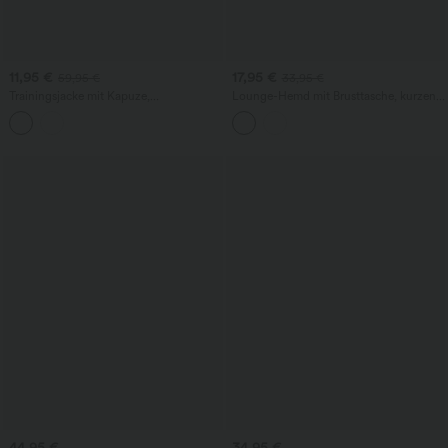
11,95 €
17,95 €
59,95 €
33,95 €
Trainingsjacke mit Kapuze,
Lounge-Hemd mit Brusttasche, kurzen
Seitentaschen, langen Ärmeln und
Ärmeln und Streifen
Rüschensaum - UPF40+
44,95 €
34,95 €