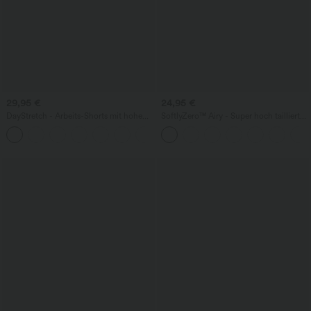
29,95 €
24,95 €
DayStretch - Arbeits-Shorts mit hohem
SoftlyZero™ Airy - Super hoch taillierte
Bund, Seitentaschen und weitem Bein
2-in-1-Yoga-Shorts mit Gesäßtasche
+11
und Seitentasche-längere Länge