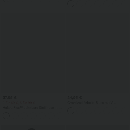
unsichtbarem Reißverschluss - pipi-
praktisch
37,95 €
24,95 €
2 für 69 €, 3 für 99 €
Oversized Arbeits-Bluse mit V-
Ausschnitt und kurzen Ärmeln -
Halara Flex™ dehnbare Stoffhose mit
knitterfrei
hohem Bund, Waffelmuster,
+20
Seitentaschen und weitem Bein