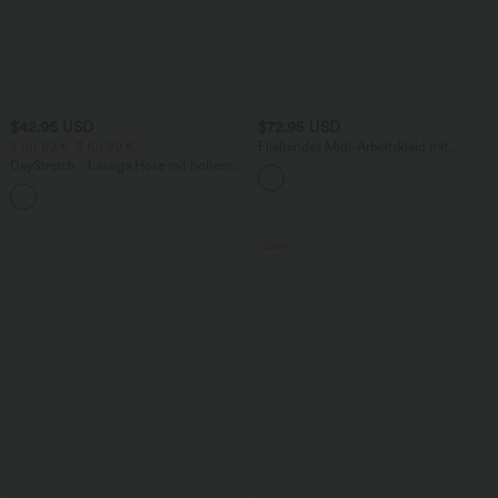
$42.95 USD
$72.95 USD
2 für 69 €, 3 für 99 €
Fließendes Midi-Arbeitskleid mit
Seitentaschen, Fledermausärmeln und
DayStretch - Lässige Hose mit hohem
Bauchkontrolle
Bund, Seitentaschen und Barrel-Leg
+5
Sale