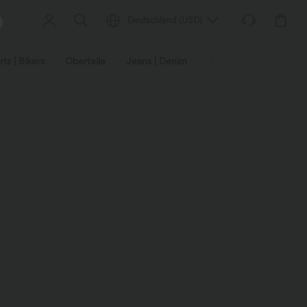
Deutschland
(
USD
)
ts | Bikers
Oberteile
Jeans | Denim
Leggings
Plus-Size