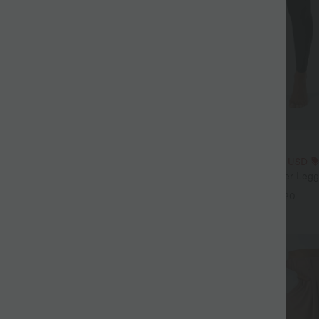
$25.95 USD
3 Stück -15%, 4 Stück -20%
Extra Schnäppchen $23.49 USD
ulpt™ Rückenfreies Lauf-Tanktop
Softlyzero™ Plush Crossover Legg
tt und überkreuztem,
Taschen
+15
+20
 Saum