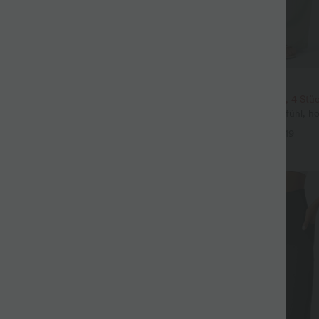
$39.95 USD
eil mit Rundhalsausschnitt und
2 Stück -10%, 3 Stück -15%, 4 Stü
eln
Lässige Hose mit Leinengefühl, hoh
+5
Kordelzug an der Seite und weite
+19