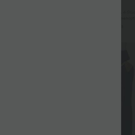
$39.95 USD
$27.95 USD
it Rundhalsausschnitt, Rüschen
2 Stück -10%, 3 Stück -15%, 4 Stü
l
Fließende hosenrock in Leinenopti
+20
mittelhohem Bund, Seitentaschen
+5
Bein