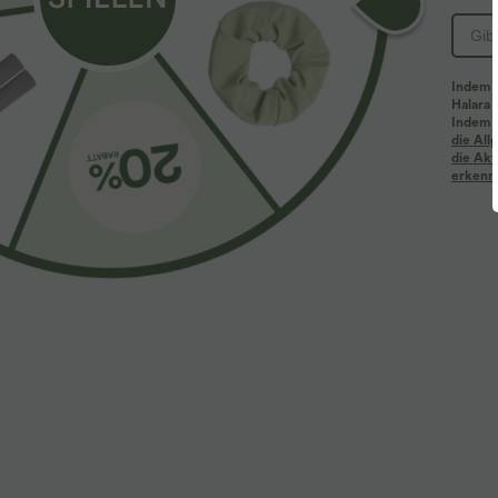
Indem d
Halara 
Indem d
die Al
die Akt
erkenne
$28.95 USD
$33.95 USD
$67.95 USD
limited time sale
Lässiges Midikl
geschwungen
Ärmelloser, geraffter Party-Jumpsuit mit V-
Ausschnitt, Seitentaschen und unsichtbarem