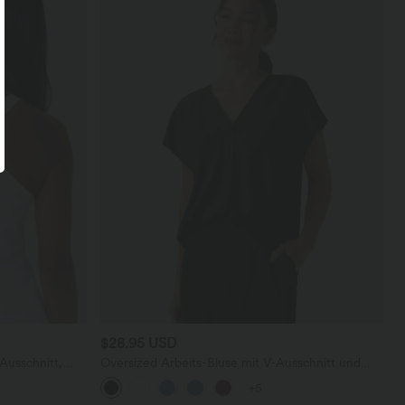
$28.95 USD
Ausschnitt,
Oversized Arbeits-Bluse mit V-Ausschnitt und
undetem Saum
kurzen Ärmeln - knitterfrei
+5