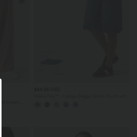
$44.95 USD
Halara Flex™ - Lässige Baggy-Denim-Shorts mit
hohem Crossover-Bund und mehreren Taschen
 mit hohem
en und weitem