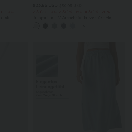
$23.95 USD
$50.95 USD
ck -20%
2 Stück -10%, 3 Stück -15%, 4 Stück -20%
k mit
Jumpsuit mit V-Ausschnitt, kurzen Ärmeln,
 und weitem
plissierten Seitentaschen und weitem Bein,
+9
fließendem Waffelmuster