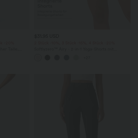
$31.95 USD
ck -20%
2 Stück -10%, 3 Stück -15%, 4 Stück -20%
er Taille,
Softlyzero™ Airy - 2-in-1 Yoga-Shorts mit
m Bein
superhohem Bund, mehreren Taschen und
+27
InstantCool - 17,78 cm