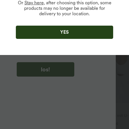
Or
Stay here
, after choosing this option, some
products may no longer be available for
delivery to your location.
u auf „los!“ klicken, stimmen du zu, Marketing-E-Mails über
zu erhalten. du können Ihre Zustimmung jederzeit widerrufen.
YES
u auf „los!“ klicken, haben du
lgemeinen Geschäftsbedingungen
und
ivitätsregeln von Halara
gelesen und stimmen ihnen zu und
n die Datenschutzrichtlinie von Halara an
.
los!
$36.95 USD
eid mit Kordelzug, Schlitz und
Rückenfreies Yoga-Tanktop mit U-
em Saum
überkreuzten Trägern und abger
+4