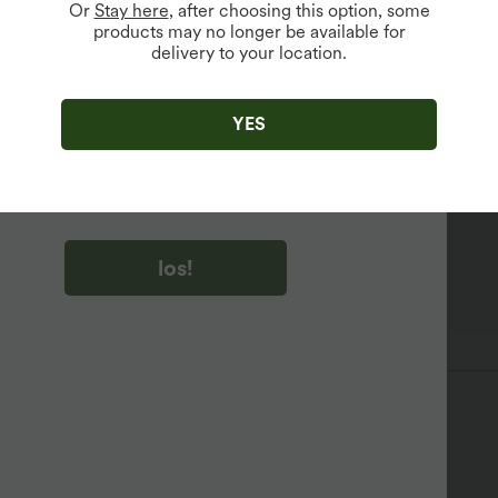
abger
Or
Stay here
, after choosing this option, some
products may no longer be available for
delivery to your location.
u auf „los!“ klicken, stimmen du zu, Marketing-E-Mails über
zu erhalten. du können Ihre Zustimmung jederzeit widerrufen.
YES
u auf „los!“ klicken, haben du
lgemeinen Geschäftsbedingungen
und
ivitätsregeln von Halara
gelesen und stimmen ihnen zu und
n die Datenschutzrichtlinie von Halara an
.
ig
Vier-Wege-Stretch
Strickjacken
los!