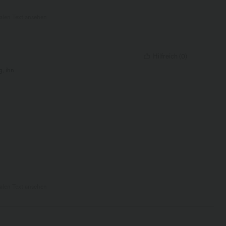
nalen Text ansehen
Hilfreich
(
0
)
g, ihn
nalen Text ansehen