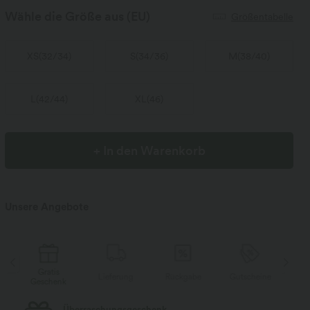
Wähle die Größe aus
(EU)
Größentabelle
XS
(
32/34
)
S
(
34/36
)
M
(
38/40
)
L
(
42/44
)
XL
(
46
)
+ In den Warenkorb
Unsere Angebote
Gratis
Lieferung
Rückgabe
Gutscheine
Li
Geschenk
Kostenloser Standard-Versand