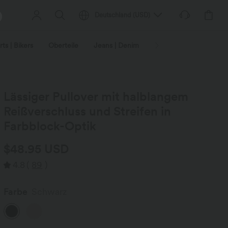
Deutschland
(
USD
)
ts | Bikers
Oberteile
Jeans | Denim
Leggings
Plus-Size
Lässiger Pullover mit halblangem
Reißverschluss und Streifen in
Farbblock-Optik
$48.95 USD
4.8
(
89
)
Farbe
Schwarz