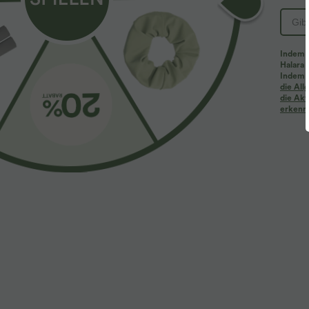
PRODUKT ID: 02765001
Indem d
Halara 
Passform & Features
Indem d
die Al
die Akt
erkenne
Reverskragen
lässig
hüftlang
langärml
Stoff & Pflege
Materialien
50 % Viskose, 28 % Polyester und 22 % Nylon
Pflege
Maschinenwäsche kalt