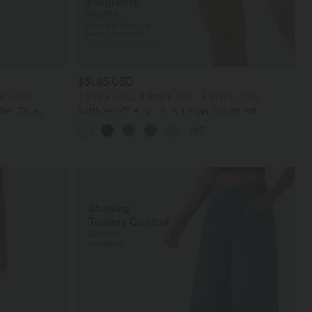
$31.95 USD
ck -20%
2 Stück -10%, 3 Stück -15%, 4 Stück -20%
er Taille,
Softlyzero™ Airy - 2-in-1 Yoga-Shorts mit
m Bein
superhohem Bund, mehreren Taschen und
+27
InstantCool - 17,78 cm