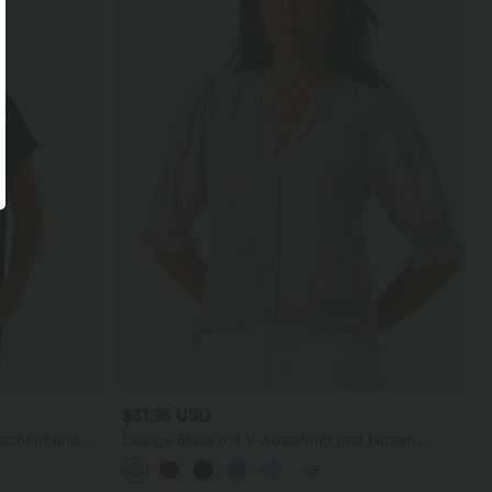
$31.95 USD
schnitt und
Lässige Bluse mit V-Ausschnitt und kurzen
Puffärmeln
+3