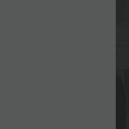
$39.95 USD
eil mit Rundhalsausschnitt und
2 Stück -10%, 3 Stück -15%, 4 Stü
eln
Lässige Hose mit Leinengefühl, hoh
+5
Kordelzug an der Seite und weite
+19