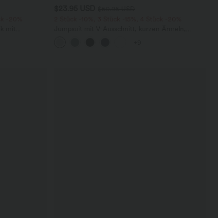
$23.95 USD
$50.95 USD
ck -20%
2 Stück -10%, 3 Stück -15%, 4 Stück -20%
k mit
Jumpsuit mit V-Ausschnitt, kurzen Ärmeln,
 und weitem
plissierten Seitentaschen und weitem Bein,
+9
fließendem Waffelmuster