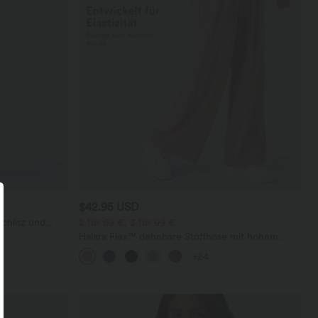
$42.95 USD
Schlitz und
2 für 69 €, 3 für 99 €
Halara Flex™ dehnbare Stoffhose mit hohem
Bund, Waffelmuster, Seitentaschen und weitem
+24
Bein