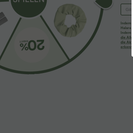
Indem d
Halara 
Indem d
die Al
die Akt
erkenne
$33.95 USD
$36.95 USD
2 Stück -10%, 3 Stück -15%, 4 Stück -20%
Rückenfreies Y
überkreuzten 
Halara Flex™ - Schmal zulaufende Bürohose mit
hohem Bund, Seitentaschen und Waffelstoff