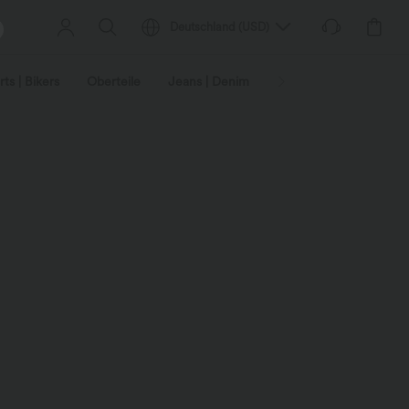
Deutschland
(
USD
)
ts | Bikers
Oberteile
Jeans | Denim
Leggings
Plus-Size