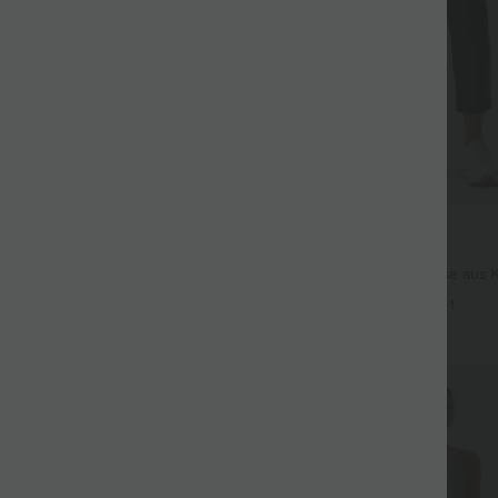
$44.95 USD
$48.95 USD
ür 99 €
2 für 69 €, 3 für 99 €
issierte dehnbare Stoffhose mit
Schmal zulaufende Golfhose aus 
eitentaschen und geradem Bein
hohem Bund und Seitentaschen
+27
+1