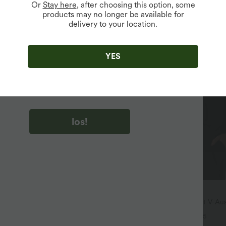
Or
Stay here
, after choosing this option, some
products may no longer be available for
delivery to your location.
u auf „los!“ klicken, stimmen du zu, Marketing-E-Mails über
zu erhalten. du können Ihre Zustimmung jederzeit widerrufen.
YES
u auf „los!“ klicken, haben du
lgemeinen Geschäftsbedingungen
und
ivitätsregeln von Halara
gelesen und stimmen ihnen zu und
n die Datenschutzrichtlinie von Halara an
.
los!
$28.95 USD
oga-Tanktop mit U-Ausschnitt,
Oversized Arbeits-Bluse mit V-Aus
Trägern und abgerundetem Saum
kurzen Ärmeln - knitterfrei
+4
+5