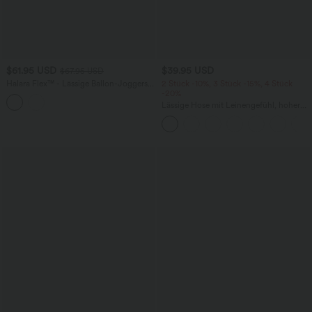
$61.95 USD
$39.95 USD
$67.95 USD
Halara Flex™ - Lässige Ballon-Joggers
2 Stück -10%, 3 Stück -15%, 4 Stück
aus Denim mit mittelhohem Bund und
-20%
mehreren Taschen
Lässige Hose mit Leinengefühl, hoher
Taille, Kordelzug an der Seite und
weitem Bein