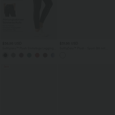
$36.95 USD
$31.95 USD
Softlyzero™ Plush Einfarbige Leggings
SoftlyZero™ Plush - Sport-BH mit
mit hoher Taille und doppelten Taschen
leichtem Support und überkreuztem
Rückendesign
Sale