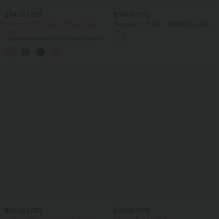
$39.95 USD
$39.95 USD
2 Stück -10%, 3 Stück -15%, 4 Stück
SoftlyZero™ Plush - Rückenfreier Sport-
-20%
BH mit geringem Support und Cut-Out-
Design
Fließende hosenrock in Leinenoptik mit
mittelhohem Bund, Seitentaschen und
+1
weitem Bein
$22.95 USD
$42.95 USD