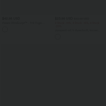
$42.95 USD
$23.95 USD
$50.95 USD
Halara UltraSculpt™ - 7/8-Yoga-
2 Stück -10%, 3 Stück -15%, 4 Stück
Leggings mit hohem Bund,
-20%
Bauchkontrolle, atmungsaktivem Mesh
Jumpsuit mit V-Ausschnitt, kurzen
und Schnalle
Ärmeln, plissierten Seitentaschen und
weitem Bein, fließendem Waffelmuster