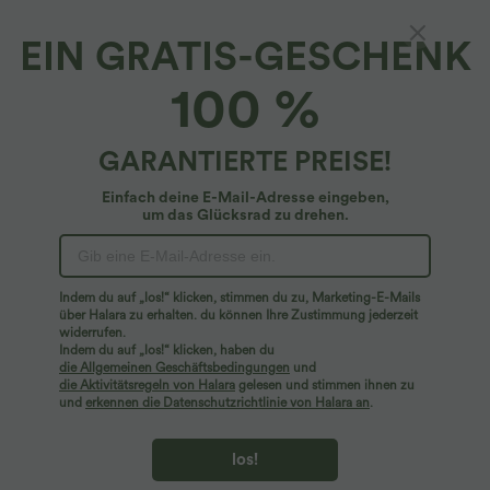
EIN GRATIS-GESCHENK
Halara UltraSculpt™*
100 %
Halara UltraSculpt™ - Workout-Leggings mit
hohem Bund, Seitentaschen und
Bauchkontrolle
4.6
(
15
)
GARANTIERTE PREISE!
$39.95 USD
Einfach deine E-Mail-Adresse eingeben,
um das Glücksrad zu drehen.
Indem du auf „los!“ klicken, stimmen du zu, Marketing-E-Mails
über Halara zu erhalten. du können Ihre Zustimmung jederzeit
widerrufen.
Indem du auf „los!“ klicken, haben du
die Allgemeinen Geschäftsbedingungen
und
die Aktivitätsregeln von Halara
gelesen und stimmen ihnen zu
und
erkennen die Datenschutzrichtlinie von Halara an
.
los!