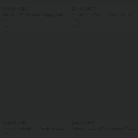
$36.95 USD
$36.95 USD
SoftlyZero™ - Workout-Leggings mit
Patitoff™ 2.0 Pet Hair Resistant High
Kontrastspitze, hohem Bund und Tasche
Waisted Crossover Side Pocket Yoga
- UPF50+
Leggings
$64.95 USD
$44.95 USD
Halara UltraSculpt™ - Yogahose mit
Halara UltraSculpt™ - Formende 7/8-
hohem Bund, Seitentaschen,
Workout-Leggings mit hohem Bund,
Bauchkontrolle, Leopardenmuster und
Seitentaschen und Bauchkontrolle