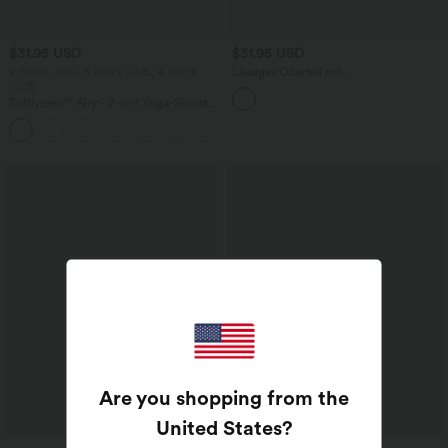
$31.95 USD
$31.95 USD
2 Stück -10%, 3 Stück -15%, 4 Stück
Lässiges Oberteil mit
-20%
Rundhalsausschnitt und
Fledermausärmeln
Softlyzero™ Airy - 2-in-1 Yoga-Shorts
mit superhohem Bund, mehreren
+23
Taschen und InstantCool - 17,78 cm
Are you shopping from the
United States
?