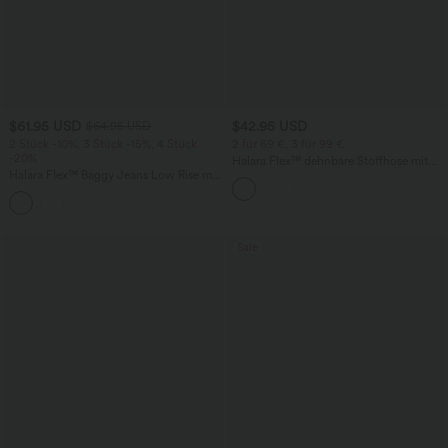
$61.95 USD
$42.95 USD
$64.95 USD
2 Stück -10%, 3 Stück -15%, 4 Stück
2 für 69 €, 3 für 99 €
-20%
Halara Flex™ dehnbare Stoffhose mit
Halara Flex™ Baggy Jeans Low Rise mit
hohem Bund, Waffelmuster,
Knopf und Reißverschluss, mehreren
Seitentaschen und weitem Bein
+5
Taschen, weitem Bein
Sale