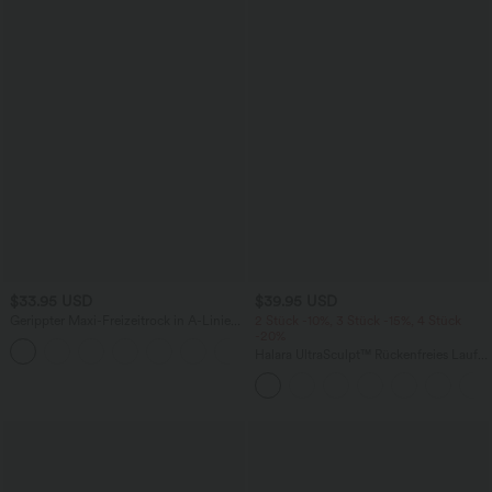
$33.95 USD
$39.95 USD
Gerippter Maxi-Freizeitrock in A-Linie
2 Stück -10%, 3 Stück -15%, 4 Stück
mit hohem Bund und Schlitzsaum
-20%
Halara UltraSculpt™ Rückenfreies Lauf-
Tanktop mit U-Ausschnitt und
überkreuztem, abgerundetem Saum