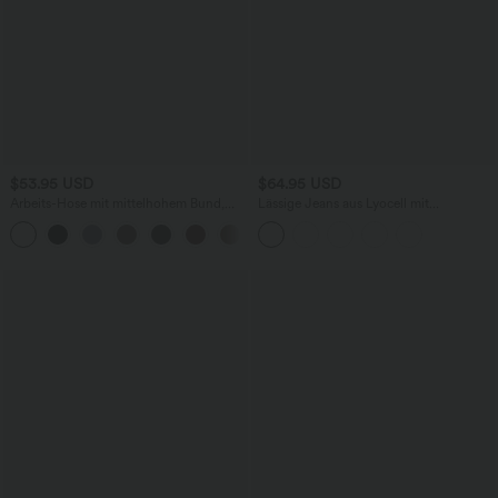
$53.95 USD
$64.95 USD
Arbeits-Hose mit mittelhohem Bund,
Lässige Jeans aus Lyocell mit
Seitentaschen und Barrel-Leg
mittelhohem Bund, mehreren Taschen
+3
und Kordelzug