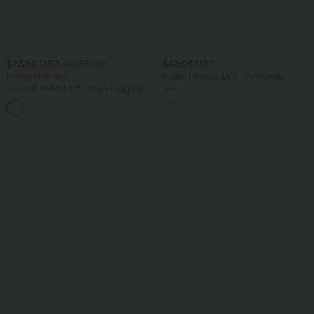
$23.95 USD
$42.95 USD
$48.95 USD
limited time sale
Halara UltraSculpt™ - Formende
Workout-Leggings mit hohem Bund,
Halara UltraSculpt™ - Yoga-Leggings
Seitentaschen, Booty-Scrunch und
mit hohem Bund, Seitentaschen,
Bauchkontrolle
+1
Bauchkontrolle und Leopardenprint