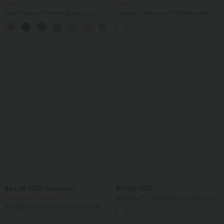
-20%
-20%
Capri-Hose mit hohem Bund und
Lässige Cordhose mit mittelhohem
Seitentaschen - leinenähnliches Material
Bund, Reißverschluss und Seitentaschen
+7
$44.95 USD
$67.95 USD
$48.95 USD
2 für 69 €, 3 für 99 €
Breezeful™ - Ärmelloser Jumpsuit mit
Seitentaschen - schnelltrocknend, Easy
Schlaghose mit mittlerem Bund und
Peezy Edition
seitlichen Reißverschlusstaschen
+12