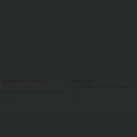
$44.95 USD
$36.95 USD
$48.95 USD
2 für 69 €, 3 für 99 €
Gerafftes Workout-Top mit integriertem
BH, langen Ärmeln, Daumenlöchern,
Schmal zulaufende Golfhose aus Krepp
InstantCool und One-Shoulder-Design
mit hohem Bund und Seitentaschen
- UPF50+