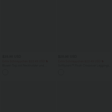
$25.95 USD
$25.95 USD
Extra Schnäppchen $23.49 USD
Extra Schnäppchen $23.49 USD
Blusen-Top mit Neckholder und
Softlyzero™ Plush Crossover Leggings
Schlüssellochausschnitt, plissiert,
mit Taschen
+3
ärmellos, abgerundeter Saum