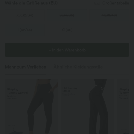
Wähle die Größe aus
(EU)
Größentabelle
XS
(
32/34
)
S
(
34/36
)
M
(
38/40
)
L
(
42/44
)
XL
(
46
)
+ In den Warenkorb
Mehr zum Verlieben
Ähnliche Kleidungsstile