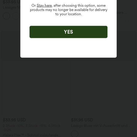
$33.95 USD
$44.95 USD
Or
Stay here
, after choosing this option, some
Lässiges Midikleid mit Kordelzug,
2 für 69 €, 3 für 99 €
products may no longer be available for delivery
Schlitz und geschwungenem Saum
Halara Flex™ plissierte dehnbare
to your location.
Stoffhose mit hohem Bund,
Seitentaschen und geradem Bein
YES
$33.95 USD
$31.95 USD
2 Stück -10%, 3 Stück -15%, 4 Stück
Lässige Bluse mit V-Ausschnitt und
-20%
kurzen Puffärmeln
Halara Flex™ - Schmal zulaufende