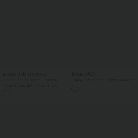
$33.95 USD
$36.95 USD
$36.95 USD
Nimm 3, zahle 2; nimm 6, zahle 4
Halara UltraSculpt™ - Kurzes Workout-
Tanktop mit V-Ausschnitt, mittlerem
Halara UltraSculpt™ - Formende
Support und Racerback
Workout-Leggings mit hohem Bund,
+17
Seitentaschen und Bauchkontrolle