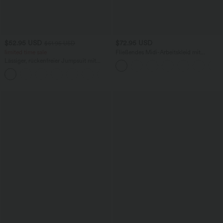
$52.95 USD
$72.95 USD
$61.95 USD
limited time sale
Fließendes Midi-Arbeitskleid mit
Seitentaschen, Fledermausärmeln und
Lässiger, rückenfreier Jumpsuit mit
Bauchkontrolle
Seitentaschen
+10