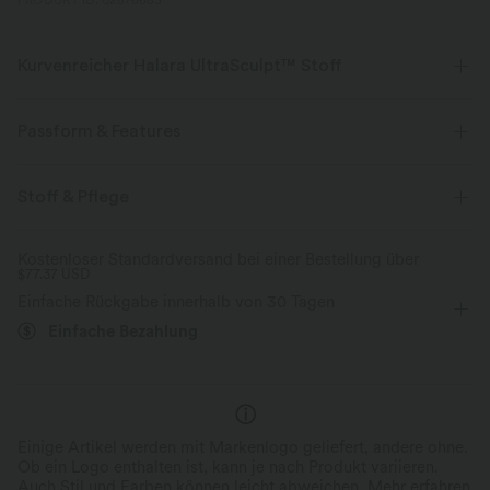
PRODUKT ID: 02876683
Kurvenreicher Halara UltraSculpt™ Stoff
Betone deine Kurven mit unserem figurformenden Stoff.
Passform & Features
Vier-Wege-Stretch
Atmungsaktiv
Mittlerer Support
flacher Bund
Tasche im hinteren Bund
Stoff & Pflege
Weich und glänzend
überziehen
Workout
7/8-Länge
Kostenloser Standardversand bei einer Bestellung über
Kompression zur Formgebung
$77.37 USD
mit hohem Bund
eng geschnitten
Hohe Dehnung
Einfache Rückgabe innerhalb von 30 Tagen
Vier-Wege-Stretch
Skinny / Hauteng
Feuchtigkeitsableitend
Einfache Bezahlung
Einige Artikel werden mit Markenlogo geliefert, andere ohne.
Ob ein Logo enthalten ist, kann je nach Produkt variieren.
Auch Stil und Farben können leicht abweichen.
Mehr erfahren