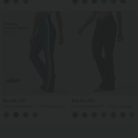
Bauchkontrolle und geradem Bein
$50.95 USD
$42.95 USD
Halara UltraSculpt™ - 7/8-Leggings mit
Halara UltraSculpt™ - Yoga-Leggings
hohem Bund, Bauchkontrolle und
mit Kontrastspitze, hohem V-förmigem
Streifen
Bund und Seitentaschen