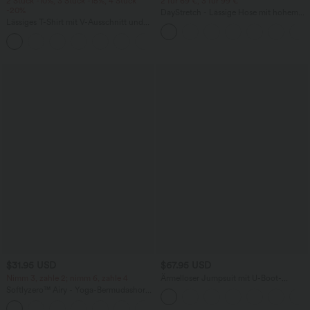
2 Stück -10%, 3 Stück -15%, 4 Stück
2 für 69 €, 3 für 99 €
-20%
DayStretch - Lässige Hose mit hohem
Lässiges T-Shirt mit V-Ausschnitt und
Bund, Seitentaschen und Barrel-Leg
kurzen Ärmeln
+9
$31.95 USD
$67.95 USD
Nimm 3, zahle 2; nimm 6, zahle 4
Ärmelloser Jumpsuit mit U-Boot-
Ausschnitt, Seitentaschen, seitlichen
Softlyzero™ Airy - Yoga-Bermudashorts
Bindebändern, Streifen und InstantCool
mit hohem Bund, mehreren Taschen
- Easy Peezy Edition
+16
und InstantCool