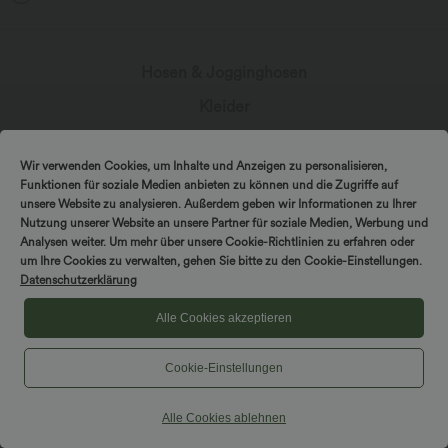
Hosen & Jogginghosen
Kleider
Shorts & Radlerhosen
Wir verwenden Cookies, um Inhalte und Anzeigen zu personalisieren,
Jeansstoff
Funktionen für soziale Medien anbieten zu können und die Zugriffe auf
unsere Website zu analysieren. Außerdem geben wir Informationen zu Ihrer
Leggings
Nutzung unserer Website an unsere Partner für soziale Medien, Werbung und
Oberteile
Analysen weiter. Um mehr über unsere Cookie-Richtlinien zu erfahren oder
um Ihre Cookies zu verwalten, gehen Sie bitte zu den Cookie-Einstellungen.
Röcke
Datenschutzerklärung
Overalls
Alle Cookies akzeptieren
Große Größen
Cookie-Einstellungen
Jacken & Blazer
Bademode
Alle Cookies ablehnen
Sports-BH