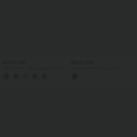
$44.95 USD
$28.95 USD
Halara Flex™ - Lässige Baggy-Denim-
Oversized Arbeits-Bluse mit V-
Shorts mit hohem Crossover-Bund und
Ausschnitt und kurzen Ärmeln -
mehreren Taschen
knitterfrei