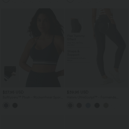
geradem Bein
$27.95 USD
$39.95 USD
Softlyzero™ Plush - Rückenfreier Sport-
Halara UltraSculpt™ - Formende
BH mit leichtem Support, überkreuzten
Workout-Leggings mit hohem Bund,
Trägern, Streifen und Farbblock
Seitentaschen und Bauchkontrolle - Po-
Lifting