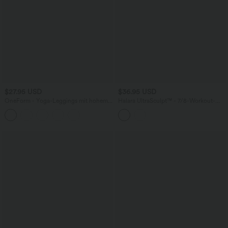
$27.95 USD
$36.95 USD
OneForm - Yoga-Leggings mit hohem
Halara UltraSculpt™ - 7/8-Workout-
Bund, Bauchkontrolle und nahtlosem
Leggings mit hohem Bund,
Flow - Po-Lifting
Seitentaschen, Bauchkontrolle, Streifen
und Farbblock