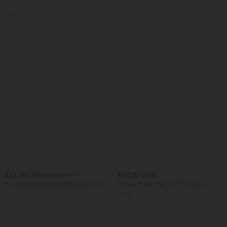
Bürohose mit hohem Bund,
+8
Seitentaschen und Waffelstoff
$23.95 USD
$36.95 USD
$27.95 USD
Yoga-Tanktop mit Rundhalsausschnitt,
Rückenfreies Yoga-Tanktop mit U-
Rüschen und InstantCool
Ausschnitt, überkreuzten Trägern und
+16
abgerundetem Saum