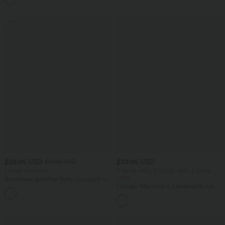
Sale
$28.95 USD
$39.95 USD
$67.95 USD
limited time sale
2 Stück -10%, 3 Stück -15%, 4 Stück
-20%
Ärmelloser, geraffter Party-Jumpsuit mit
V-Ausschnitt, Seitentaschen und
Lässiger Maxirock in Leinenoptik mit
+7
unsichtbarem Reißverschluss - pipi-
hohem Bund und Kordelzug
praktisch