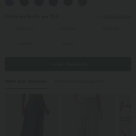
Wähle die Größe aus
(EU)
Größentabelle
XS
(
32/34
)
S
(
34/36
)
M
(
38/40
)
L
(
42/44
)
XL
(
46
)
+ In den Warenkorb
Mehr zum Verlieben
Ähnliche Kleidungsstile