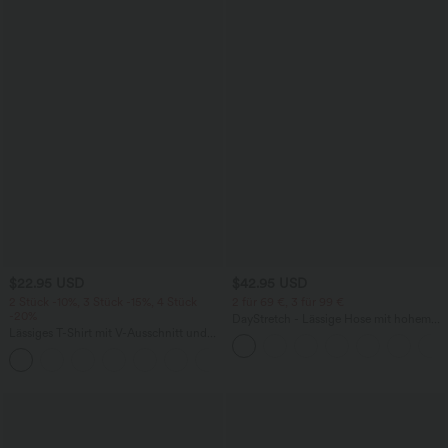
$22.95 USD
$42.95 USD
2 Stück -10%, 3 Stück -15%, 4 Stück
2 für 69 €, 3 für 99 €
-20%
DayStretch - Lässige Hose mit hohem
Lässiges T-Shirt mit V-Ausschnitt und
Bund, Seitentaschen und Barrel-Leg
kurzen Ärmeln
+9