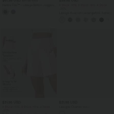
$61.95 USD
$39.95 USD
$67.95 USD
Halara Flex™ - Lässige Ballon-Joggers
2 Stück -10%, 3 Stück -15%, 4 Stück
aus Denim mit mittelhohem Bund und
-20%
mehreren Taschen
Lässige Hose mit Leinengefühl, hoher
Taille, Kordelzug an der Seite und
weitem Bein
$31.95 USD
$31.95 USD
2 Stück -10%, 3 Stück -15%, 4 Stück
Lässiges Oberteil mit
-20%
Rundhalsausschnitt und