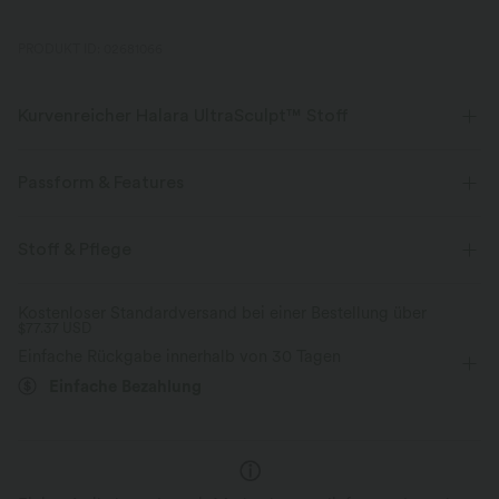
PRODUKT ID: 02681066
Kurvenreicher Halara UltraSculpt™ Stoff
Betone deine Kurven mit unserem figurformenden Stoff.
Passform & Features
Vier-Wege-Stretch
Atmungsaktiv
Mittlerer Support
flacher Bund
Seitentaschen
Stoff & Pflege
Weich und glänzend
überziehen
Training
17,5 cm
mit hohem Bund
Kostenloser Standardversand bei einer Bestellung über
Kompression zur Formgebung
$77.37 USD
eng geschnitten
Hohe Dehnung
Vier-Wege-Stretch
Einfache Rückgabe innerhalb von 30 Tagen
Feuchtigkeitsableitend
Einfache Bezahlung