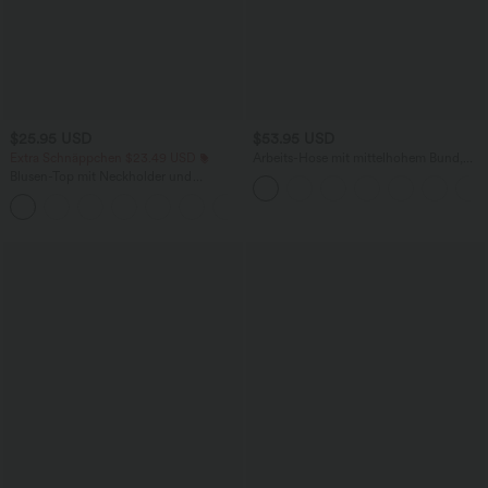
$25.95 USD
$53.95 USD
Extra Schnäppchen $23.49 USD
Arbeits-Hose mit mittelhohem Bund,
Seitentaschen und Barrel-Leg
Blusen-Top mit Neckholder und
Schlüssellochausschnitt, plissiert,
+3
ärmellos, abgerundeter Saum