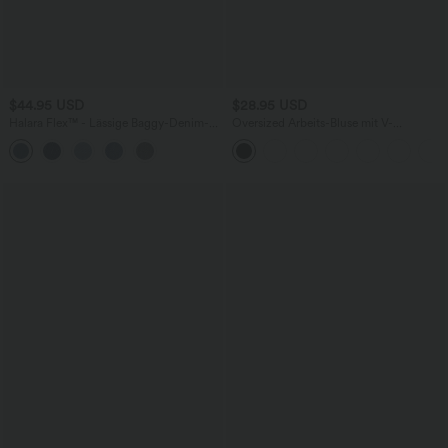
$44.95 USD
$28.95 USD
Halara Flex™ - Lässige Baggy-Denim-
Oversized Arbeits-Bluse mit V-
Shorts mit hohem Crossover-Bund und
Ausschnitt und kurzen Ärmeln -
mehreren Taschen
knitterfrei