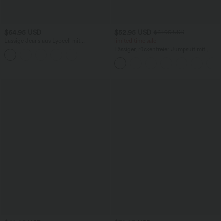
$64.95 USD
$52.95 USD
$61.95 USD
Lässige Jeans aus Lyocell mit
limited time sale
mittelhohem Bund, mehreren Taschen
Lässiger, rückenfreier Jumpsuit mit
und Kordelzug
Seitentaschen