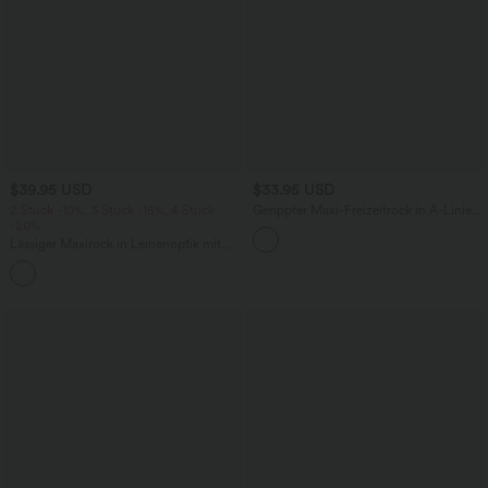
$39.95 USD
$33.95 USD
2 Stück -10%, 3 Stück -15%, 4 Stück
Gerippter Maxi-Freizeitrock in A-Linie
-20%
mit hohem Bund und Schlitzsaum
Lässiger Maxirock in Leinenoptik mit
hohem Bund und Kordelzug