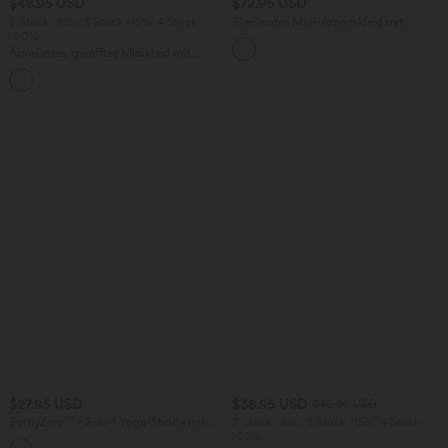
$48.95 USD
$72.95 USD
2 Stück -10%, 3 Stück -15%, 4 Stück
Fließendes Midi-Arbeitskleid mit
-20%
Seitentaschen, Fledermausärmeln und
Bauchkontrolle
Ärmelloses, gerafftes Midikleid mit
eckigem Ausschnitt, integriertem BH
und überkreuztem Rückendesign
$27.95 USD
$38.95 USD
$42.95 USD
SoftlyZero™ - 2-in-1 Yoga-Shorts mit
2 Stück -10%, 3 Stück -15%, 4 Stück
hohem Crossover-Bund, mehreren
-20%