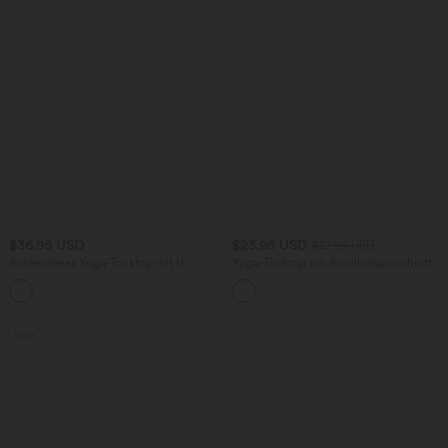
$36.95 USD
$23.95 USD
$27.95 USD
Rückenfreies Yoga-Tanktop mit U-
Yoga-Tanktop mit Rundhalsausschnitt,
Ausschnitt, überkreuzten Trägern und
Rüschen und InstantCool
abgerundetem Saum
Sale