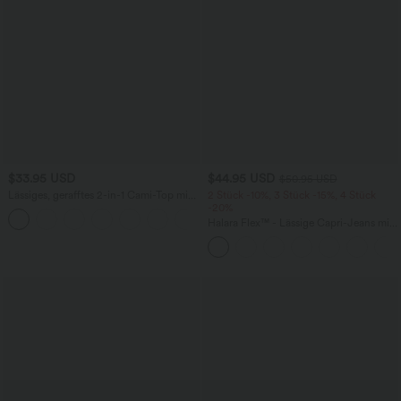
$33.95 USD
$44.95 USD
$50.95 USD
Lässiges, gerafftes 2-in-1 Cami-Top mit
2 Stück -10%, 3 Stück -15%, 4 Stück
verstellbaren Trägern und integriertem
-20%
BH
Halara Flex™ - Lässige Capri-Jeans mit
hohem Bund, mehreren Taschen und
geschlitztem Saum - slim