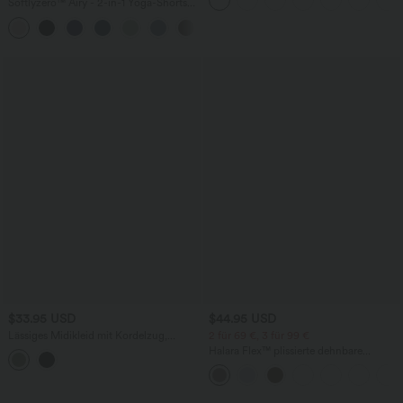
Fledermausärmeln
Softlyzero™ Airy - 2-in-1 Yoga-Shorts
mit superhohem Bund, mehreren
+23
Taschen und InstantCool - 17,78 cm
$33.95 USD
$44.95 USD
Lässiges Midikleid mit Kordelzug,
2 für 69 €, 3 für 99 €
Schlitz und geschwungenem Saum
Halara Flex™ plissierte dehnbare
Stoffhose mit hohem Bund,
Seitentaschen und geradem Bein