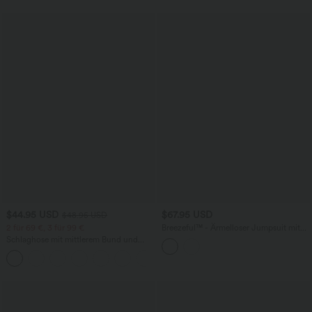
$44.95 USD
$67.95 USD
$48.95 USD
2 für 69 €, 3 für 99 €
Breezeful™ - Ärmelloser Jumpsuit mit
Seitentaschen - schnelltrocknend, Easy
Schlaghose mit mittlerem Bund und
Peezy Edition
seitlichen Reißverschlusstaschen
+12