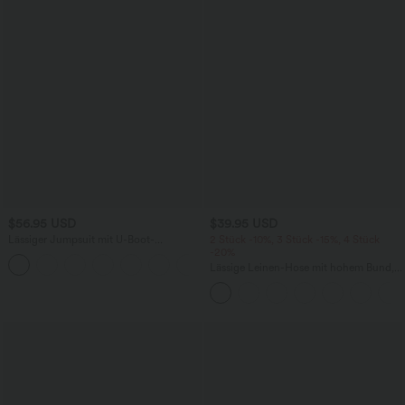
$56.95 USD
$39.95 USD
Lässiger Jumpsuit mit U-Boot-
2 Stück -10%, 3 Stück -15%, 4 Stück
Ausschnitt, Seitentaschen, kurzen
-20%
Ärmeln und Kordelzug - Easy Peezy
Lässige Leinen-Hose mit hohem Bund,
Edition
Kordelzug, weitem Bein und Taschen