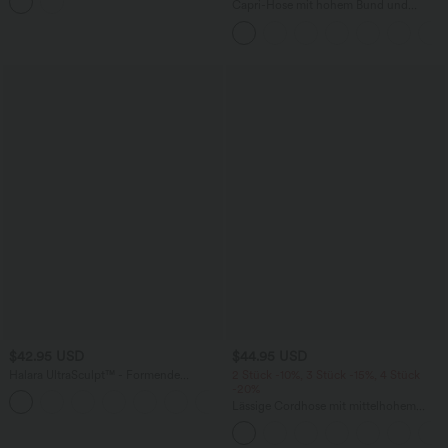
Taschen und Ösen - schnelltrocknend,
Capri-Hose mit hohem Bund und
7,6 cm
Seitentaschen - leinenähnliches Material
$42.95 USD
$44.95 USD
Halara UltraSculpt™ - Formende
2 Stück -10%, 3 Stück -15%, 4 Stück
Workout-Leggings mit hohem Bund,
-20%
+13
Seitentaschen, Booty-Scrunch und
Lässige Cordhose mit mittelhohem
Bauchkontrolle
Bund, Reißverschluss und Seitentaschen