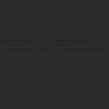
$28.95 USD
$44.95 USD
$67.95 USD
$48.95 USD
limited time sale
2 für 69 €, 3 für 99 €
Ärmelloser, geraffter Party-Jumpsuit mit
Schmal zulaufende Golfhose aus Krepp
V-Ausschnitt, Seitentaschen und
mit hohem Bund und Seitentaschen
+7
unsichtbarem Reißverschluss - pipi-
praktisch