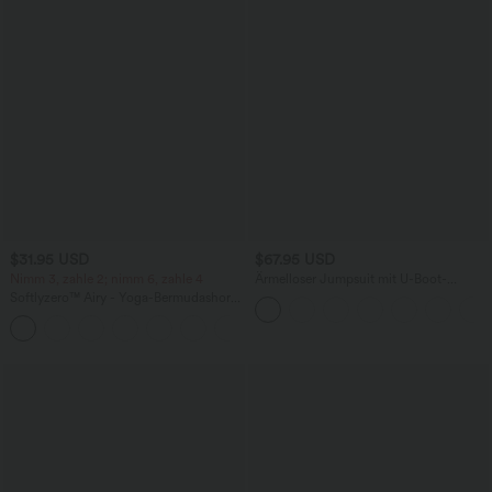
$31.95 USD
$67.95 USD
Nimm 3, zahle 2; nimm 6, zahle 4
Ärmelloser Jumpsuit mit U-Boot-
Ausschnitt, Seitentaschen, seitlichen
Softlyzero™ Airy - Yoga-Bermudashorts
Bindebändern, Streifen und InstantCool
mit hohem Bund, mehreren Taschen
- Easy Peezy Edition
+16
und InstantCool