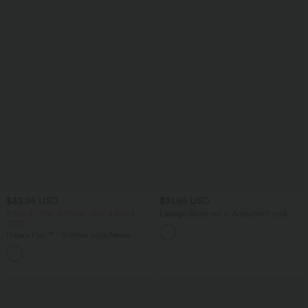
$33.95 USD
$31.95 USD
2 Stück -10%, 3 Stück -15%, 4 Stück
Lässige Bluse mit V-Ausschnitt und
-20%
kurzen Puffärmeln
Halara Flex™ - Schmal zulaufende
Bürohose mit hohem Bund,
+8
Seitentaschen und Waffelstoff