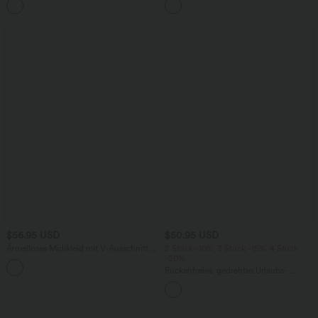
+5
weitem Bein, fließendem Waffelmuster
weitem Bein
$56.95 USD
$50.95 USD
Ärmelloses Midikleid mit V-Ausschnitt,
2 Stück -10%, 3 Stück -15%, 4 Stück
Seitentaschen und Reißverschluss
-20%
Rückenfreies, gedrehtes Urlaubs-
Maxikleid mit Seitentaschen und Schlitz