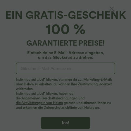
EIN GRATIS-GESCHENK
Halara UltraSculpt™*
100 %
Hoch taillierte Po-Lifting- und
Bauchkontrolle-Shorts mit Seitentaschen,
formendes Workout, UltraSculpt-Biker-
4.8
(
574
)
GARANTIERTE PREISE!
Shorts, 17,8 cm
$36.95 USD
Einfach deine E-Mail-Adresse eingeben,
um das Glücksrad zu drehen.
Indem du auf „los!“ klicken, stimmen du zu, Marketing-E-Mails
über Halara zu erhalten. du können Ihre Zustimmung jederzeit
widerrufen.
Indem du auf „los!“ klicken, haben du
die Allgemeinen Geschäftsbedingungen
und
die Aktivitätsregeln von Halara
gelesen und stimmen ihnen zu
und
erkennen die Datenschutzrichtlinie von Halara an
.
los!