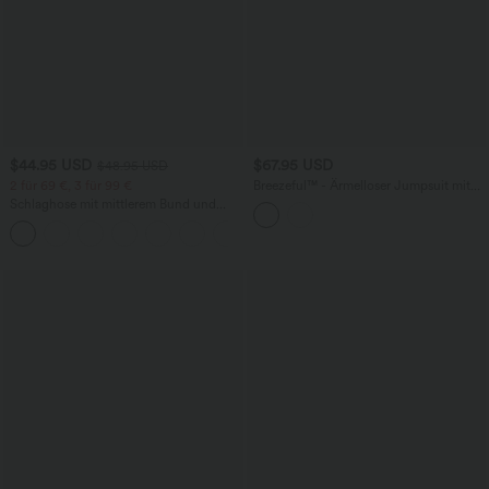
$44.95 USD
$67.95 USD
$48.95 USD
2 für 69 €, 3 für 99 €
Breezeful™ - Ärmelloser Jumpsuit mit
Seitentaschen - schnelltrocknend, Easy
Schlaghose mit mittlerem Bund und
Peezy Edition
seitlichen Reißverschlusstaschen
+12