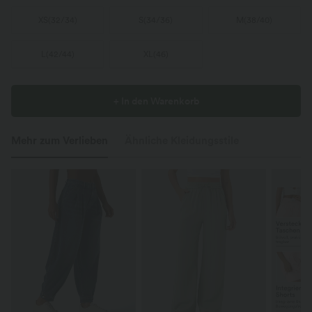
XS
(
32/34
)
S
(
34/36
)
M
(
38/40
)
L
(
42/44
)
XL
(
46
)
+ In den Warenkorb
Mehr zum Verlieben
Ähnliche Kleidungsstile