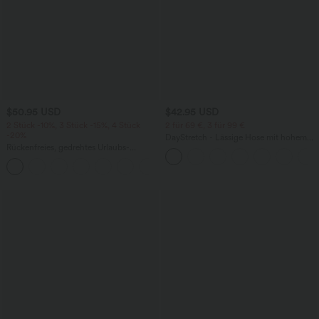
$50.95 USD
$42.95 USD
2 Stück -10%, 3 Stück -15%, 4 Stück
2 für 69 €, 3 für 99 €
-20%
DayStretch - Lässige Hose mit hohem
Rückenfreies, gedrehtes Urlaubs-
Bund, Seitentaschen und Barrel-Leg
Maxikleid mit Seitentaschen und Schlitz
+8