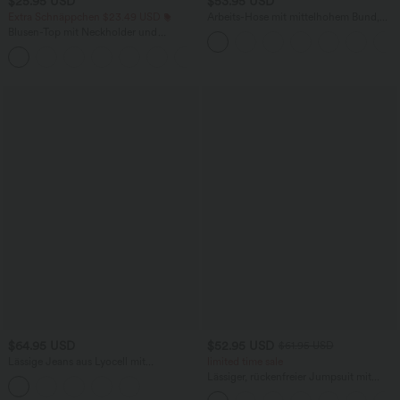
$25.95 USD
$53.95 USD
Extra Schnäppchen $23.49 USD
Arbeits-Hose mit mittelhohem Bund,
Seitentaschen und Barrel-Leg
Blusen-Top mit Neckholder und
Schlüssellochausschnitt, plissiert,
+3
ärmellos, abgerundeter Saum
$64.95 USD
$52.95 USD
$61.95 USD
Lässige Jeans aus Lyocell mit
limited time sale
mittelhohem Bund, mehreren Taschen
Lässiger, rückenfreier Jumpsuit mit
und Kordelzug
Seitentaschen