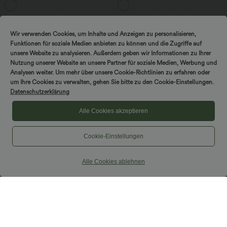
und Rüschensaum
Wir verwenden Cookies, um Inhalte und Anzeigen zu personalisieren,
Funktionen für soziale Medien anbieten zu können und die Zugriffe auf
unsere Website zu analysieren. Außerdem geben wir Informationen zu Ihrer
Nutzung unserer Website an unsere Partner für soziale Medien, Werbung und
Analysen weiter. Um mehr über unsere Cookie-Richtlinien zu erfahren oder
um Ihre Cookies zu verwalten, gehen Sie bitte zu den Cookie-Einstellungen.
Datenschutzerklärung
Alle Cookies akzeptieren
Cookie-Einstellungen
Alle Cookies ablehnen
$42.95 USD
$42.95 USD
2 Stück -10%, 3 Stück -15%, 4 Stück
Hoch taillierter, fließender 2-in-1-Midi-
-20%
Tanzrock mit Seitentasche
Lässiger, fließender Maxirock mit hohem
Bund und Raffung
+3