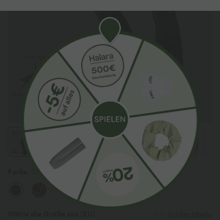
Farbe
Shadow Leopard
Wähle die Größe aus
(EU)
Größentabelle