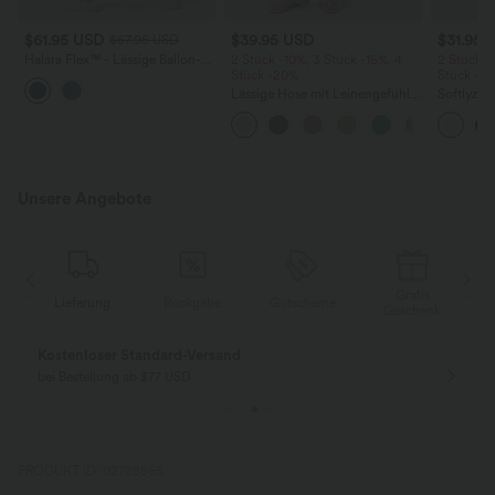
$61.95 USD
$39.95 USD
$31.95 
$67.95 USD
Halara Flex™ - Lässige Ballon-
2 Stück -10%, 3 Stück -15%, 4
2 Stück -
Joggers aus Denim mit
Stück -20%
Stück -2
mittelhohem Bund und
Lässige Hose mit Leinengefühl,
Softlyzer
mehreren Taschen
hoher Taille, Kordelzug an der
Shorts m
Seite und weitem Bein
mehreren
InstantCo
Unsere Angebote
Gratis
Lieferung
Rückgabe
Gutscheine
k
Geschenk
Kostenloser Standard-Versand
bei Bestellung ab $77 USD
PRODUKT ID: 02728565