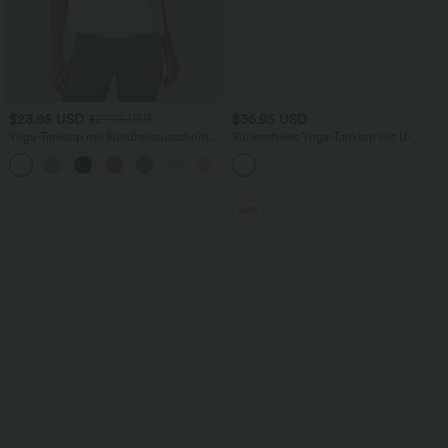
$23.95 USD
$36.95 USD
$27.95 USD
Yoga-Tanktop mit Rundhalsausschnitt,
Rückenfreies Yoga-Tanktop mit U-
Rüschen und InstantCool
Ausschnitt, überkreuzten Trägern und
+16
abgerundetem Saum
Sale