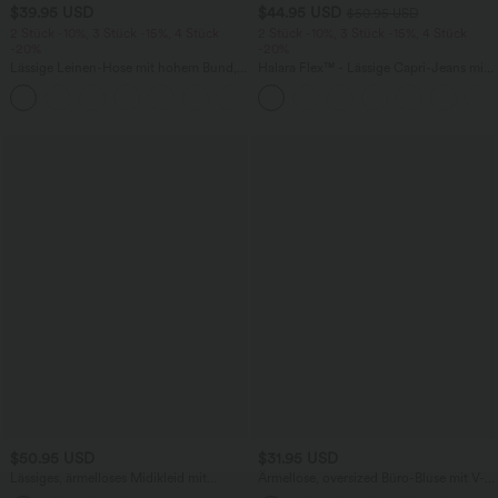
$39.95 USD
$44.95 USD
$50.95 USD
2 Stück -10%, 3 Stück -15%, 4 Stück
2 Stück -10%, 3 Stück -15%, 4 Stück
-20%
-20%
Lässige Leinen-Hose mit hohem Bund,
Halara Flex™ - Lässige Capri-Jeans mit
Kordelzug, weitem Bein und Taschen
hohem Bund, mehreren Taschen und
+5
geschlitztem Saum - slim
$50.95 USD
$31.95 USD
Lässiges, ärmelloses Midikleid mit
Ärmellose, oversized Büro-Bluse mit V-
Rundhalsausschnitt, integriertem BH
Ausschnitt - knitterfrei