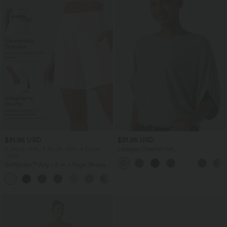
$31.95 USD
$31.95 USD
2 Stück -10%, 3 Stück -15%, 4 Stück
Lässiges Oberteil mit
-20%
Rundhalsausschnitt und
Fledermausärmeln
Softlyzero™ Airy - 2-in-1 Yoga-Shorts
mit superhohem Bund, mehreren
+23
Taschen und InstantCool - 17,78 cm