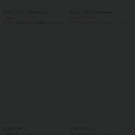
$44.95 USD
$28.95 USD
$48.95 USD
$67.95 USD
2 für 69 €, 3 für 99 €
limited time sale
Schmal zulaufende Golfhose aus Krepp
Ärmelloser, geraffter Party-Jumpsuit mit
mit hohem Bund und Seitentaschen
V-Ausschnitt, Seitentaschen und
unsichtbarem Reißverschluss - pipi-
praktisch
$44.95 USD
$28.95 USD
Halara Flex™ - Lässige Baggy-Denim-
Oversized Arbeits-Bluse mit V-