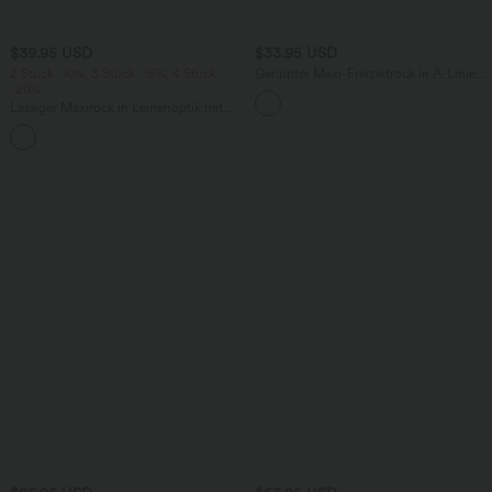
$39.95 USD
$33.95 USD
2 Stück -10%, 3 Stück -15%, 4 Stück
Gerippter Maxi-Freizeitrock in A-Linie
-20%
mit hohem Bund und Schlitzsaum
Lässiger Maxirock in Leinenoptik mit
hohem Bund und Kordelzug