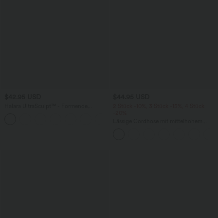
$42.95 USD
$44.95 USD
Halara UltraSculpt™ - Formende
2 Stück -10%, 3 Stück -15%, 4 Stück
Workout-Leggings mit hohem Bund,
-20%
+13
Seitentaschen, Booty-Scrunch und
Lässige Cordhose mit mittelhohem
Bauchkontrolle
Bund, Reißverschluss und Seitentaschen