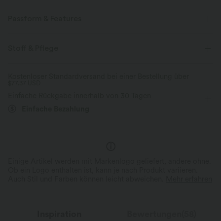
Passform & Features
Sweat-absorbing, Sweat-wicking
Stoff & Pflege
Für: Yoga, Pilates und Freizeitaktivitäten
Mittlerer Support
Kostenloser Standardversand bei einer Bestellung über
Körperbetont
Bauchkontrolle
V-förmiger Bund
$77.37 USD
Einfache Rückgabe innerhalb von 30 Tagen
Seitentaschen
überziehen
bodenlang
Einfache Bezahlung
mit hohem Bund
Bootcut
Hohe Dehnung
Vier-Wege-Stretch
Einige Artikel werden mit Markenlogo geliefert, andere ohne.
Ob ein Logo enthalten ist, kann je nach Produkt variieren.
Auch Stil und Farben können leicht abweichen.
Mehr erfahren
Inspiration
Bewertungen(58)