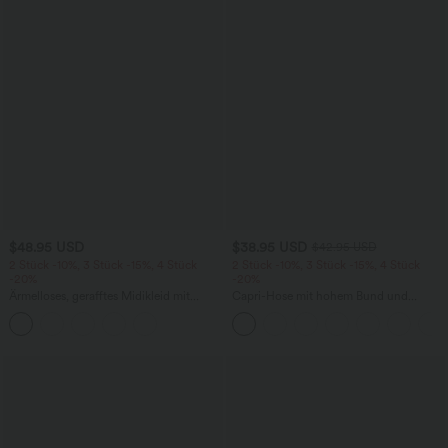
$48.95 USD
$38.95 USD
$42.95 USD
2 Stück -10%, 3 Stück -15%, 4 Stück
2 Stück -10%, 3 Stück -15%, 4 Stück
-20%
-20%
Ärmelloses, gerafftes Midikleid mit
Capri-Hose mit hohem Bund und
eckigem Ausschnitt, integriertem BH
Seitentaschen - leinenähnliches Material
und überkreuztem Rückendesign