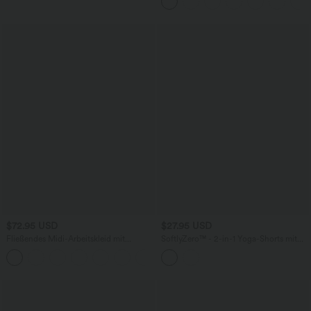
$72.95 USD
$27.95 USD
Fließendes Midi-Arbeitskleid mit
SoftlyZero™ - 2-in-1 Yoga-Shorts mit
Seitentaschen, Fledermausärmeln und
hohem Crossover-Bund, mehreren
Bauchkontrolle
Taschen und Ösen - schnelltrocknend,
7,6 cm