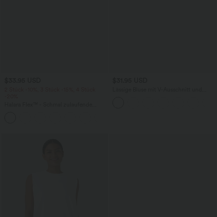
$33.95 USD
$31.95 USD
2 Stück -10%, 3 Stück -15%, 4 Stück
Lässige Bluse mit V-Ausschnitt und
-20%
kurzen Puffärmeln
Halara Flex™ - Schmal zulaufende
Bürohose mit hohem Bund,
+8
Seitentaschen und Waffelstoff