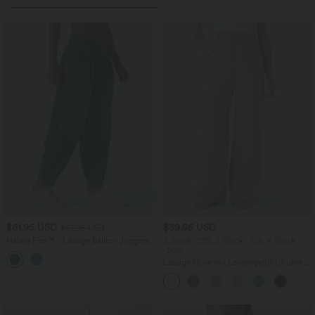
$61.95 USD
$39.95 USD
$67.95 USD
Halara Flex™ - Lässige Ballon-Joggers
2 Stück -10%, 3 Stück -15%, 4 Stück
aus Denim mit mittelhohem Bund und
-20%
mehreren Taschen
Lässige Hose mit Leinengefühl, hoher
Taille, Kordelzug an der Seite und
weitem Bein