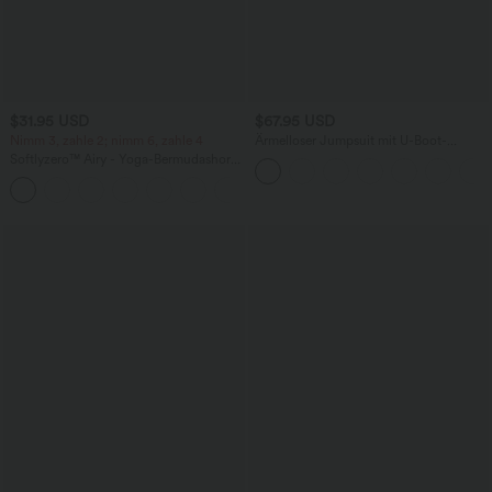
$31.95 USD
$67.95 USD
Nimm 3, zahle 2; nimm 6, zahle 4
Ärmelloser Jumpsuit mit U-Boot-
Ausschnitt, Seitentaschen, seitlichen
Softlyzero™ Airy - Yoga-Bermudashorts
Bindebändern, Streifen und InstantCool
mit hohem Bund, mehreren Taschen
- Easy Peezy Edition
+16
und InstantCool