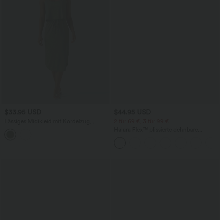
$33.95 USD
$44.95 USD
Lässiges Midikleid mit Kordelzug,
2 für 69 €, 3 für 99 €
Schlitz und geschwungenem Saum
Halara Flex™ plissierte dehnbare
Stoffhose mit hohem Bund,
Seitentaschen und geradem Bein