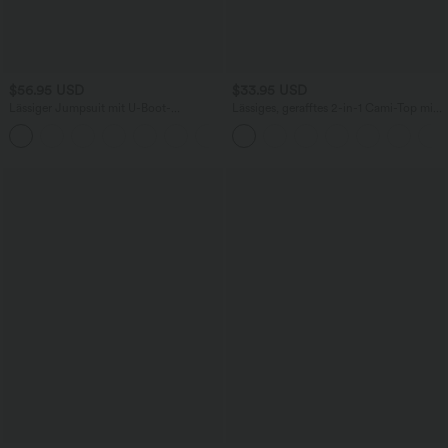
$56.95 USD
$33.95 USD
Lässiger Jumpsuit mit U-Boot-
Lässiges, gerafftes 2-in-1 Cami-Top mit
Ausschnitt, Seitentaschen, kurzen
verstellbaren Trägern und integriertem
Ärmeln und Kordelzug - Easy Peezy
BH
Edition