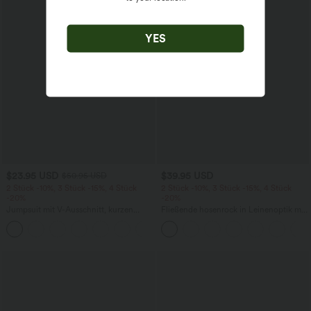
YES
$23.95 USD
$39.95 USD
$50.95 USD
2 Stück -10%, 3 Stück -15%, 4 Stück
2 Stück -10%, 3 Stück -15%, 4 Stück
-20%
-20%
Jumpsuit mit V-Ausschnitt, kurzen
Fließende hosenrock in Leinenoptik mit
Ärmeln, plissierten Seitentaschen und
mittelhohem Bund, Seitentaschen und
+5
weitem Bein, fließendem Waffelmuster
weitem Bein