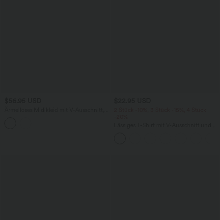
$56.95 USD
$22.95 USD
Ärmelloses Midikleid mit V-Ausschnitt,
2 Stück -10%, 3 Stück -15%, 4 Stück
Seitentaschen und Reißverschluss
-20%
Lässiges T-Shirt mit V-Ausschnitt und
kurzen Ärmeln