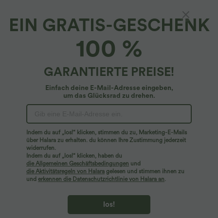
EIN GRATIS-GESCHENK
Halara UltraSculpt™ - Bootcut-Yoga-
100 %
Leggings mit hohem Bund, Seitentaschen und
Leoparden-Print
4.9
(
58
)
GARANTIERTE PREISE!
$59.95 USD
Einfach deine E-Mail-Adresse eingeben,
um das Glücksrad zu drehen.
Indem du auf „los!“ klicken, stimmen du zu, Marketing-E-Mails
über Halara zu erhalten. du können Ihre Zustimmung jederzeit
widerrufen.
Indem du auf „los!“ klicken, haben du
die Allgemeinen Geschäftsbedingungen
und
die Aktivitätsregeln von Halara
gelesen und stimmen ihnen zu
und
erkennen die Datenschutzrichtlinie von Halara an
.
los!