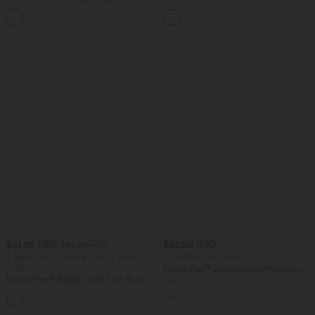
Shorts mit hohem Crossover-Bund und
Ausschnitt und kurzen Ärmeln -
mehreren Taschen
knitterfrei
$61.95 USD
$42.95 USD
$64.95 USD
2 Stück -10%, 3 Stück -15%, 4 Stück
2 für 69 €, 3 für 99 €
-20%
Halara Flex™ dehnbare Stoffhose mit
Halara Flex™ Baggy Jeans Low Rise mit
hohem Bund, Waffelmuster,
Knopf und Reißverschluss, mehreren
Seitentaschen und weitem Bein
+5
Taschen, weitem Bein